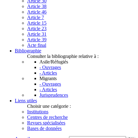
Article 30
Article 38
Article 46
Article 7
Article 15
Article 23
Article 31
Article 39
Acte final
Bibliographie
Consulter la bibliographie relative à :
Asile/Réfugiés
- Ouvrages
- Articles
Migrants
- Ouvrages
- Articles
Jurisprudences
Liens utiles
Choisir une catégorie :
Institutions
Centres de recherche
Revues spécialisées
Bases de données