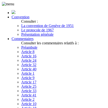
Convention
Consulter :
La convention de Genève de 1951
Le protocole de 1967
Présentation générale
Commentaires
Consulter les commentaires relatifs à :
Préambule
Article 8
Article 16
Article 24
Article 32
Article 40
Article 1
Article 9
Article 17
Article 25
Article 33
Article 41
Article 2
Article 10