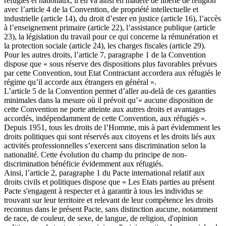
réfugiés et nationaux, il en va ainsi en matière de liberté de religion
avec l’article 4 de la Convention, de propriété intellectuelle et
industrielle (article 14), du droit d’ester en justice (article 16), l’accès
à l’enseignement primaire (article 22), l’assistance publique (article
23), la législation du travail pour ce qui concerne la rémunération et
la protection sociale (article 24), les charges fiscales (article 29).
Pour les autres droits, l’article 7, paragraphe 1 de la Convention
dispose que « sous réserve des dispositions plus favorables prévues
par cette Convention, tout Etat Contractant accordera aux réfugiés le
régime qu’il accorde aux étrangers en général ».
L’article 5 de la Convention permet d’aller au-delà de ces garanties
minimales dans la mesure où il prévoit qu’« aucune disposition de
cette Convention ne porte atteinte aux autres droits et avantages
accordés, indépendamment de cette Convention, aux réfugiés ».
Depuis 1951, tous les droits de l’Homme, mis à part évidemment les
droits politiques qui sont réservés aux citoyens et les droits liés aux
activités professionnelles s’exercent sans discrimination selon la
nationalité. Cette évolution du champ du principe de non-
discrimination bénéficie évidemment aux réfugiés.
Ainsi, l’article 2, paragraphe 1 du Pacte international relatif aux
droits civils et politiques dispose que « Les Etats parties au présent
Pacte s'engagent à respecter et à garantir à tous les individus se
trouvant sur leur territoire et relevant de leur compétence les droits
reconnus dans le présent Pacte, sans distinction aucune, notamment
de race, de couleur, de sexe, de langue, de religion, d'opinion