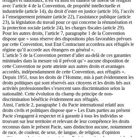
réfugiés et nationaux, il en va ainsi en matière de liberté de religion
avec l’article 4 de la Convention, de propriété intellectuelle et
industrielle (article 14), du droit d’ester en justice (article 16), l’accès
à l’enseignement primaire (article 22), l’assistance publique (article
23), la législation du travail pour ce qui concerne la rémunération et
la protection sociale (article 24), les charges fiscales (article 29).
Pour les autres droits, l’article 7, paragraphe 1 de la Convention
dispose que « sous réserve des dispositions plus favorables prévues
par cette Convention, tout Etat Contractant accordera aux réfugiés le
régime qu’il accorde aux étrangers en général ».
L’article 5 de la Convention permet d’aller au-delà de ces garanties
minimales dans la mesure où il prévoit qu’« aucune disposition de
cette Convention ne porte atteinte aux autres droits et avantages
accordés, indépendamment de cette Convention, aux réfugiés ».
Depuis 1951, tous les droits de l’Homme, mis à part évidemment les
droits politiques qui sont réservés aux citoyens et les droits liés aux
activités professionnelles s’exercent sans discrimination selon la
nationalité. Cette évolution du champ du principe de non-
discrimination bénéficie évidemment aux réfugiés.
Ainsi, l’article 2, paragraphe 1 du Pacte international relatif aux
droits civils et politiques dispose que « Les Etats parties au présent
Pacte s'engagent à respecter et à garantir à tous les individus se
trouvant sur leur territoire et relevant de leur compétence les droits
reconnus dans le présent Pacte, sans distinction aucune, notamment
de race, de couleur, de sexe, de langue, de religion, d'opinion