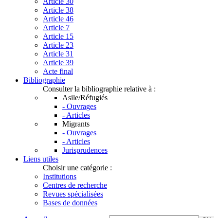
Article 30
Article 38
Article 46
Article 7
Article 15
Article 23
Article 31
Article 39
Acte final
Bibliographie
Consulter la bibliographie relative à :
Asile/Réfugiés
- Ouvrages
- Articles
Migrants
- Ouvrages
- Articles
Jurisprudences
Liens utiles
Choisir une catégorie :
Institutions
Centres de recherche
Revues spécialisées
Bases de données