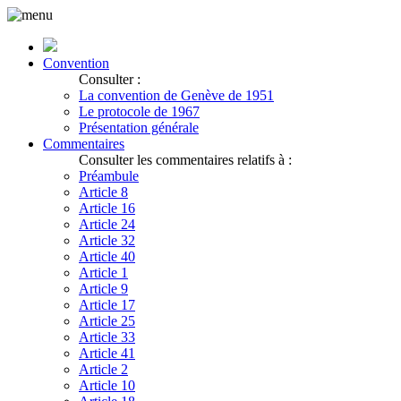
Convention
Consulter :
La convention de Genève de 1951
Le protocole de 1967
Présentation générale
Commentaires
Consulter les commentaires relatifs à :
Préambule
Article 8
Article 16
Article 24
Article 32
Article 40
Article 1
Article 9
Article 17
Article 25
Article 33
Article 41
Article 2
Article 10