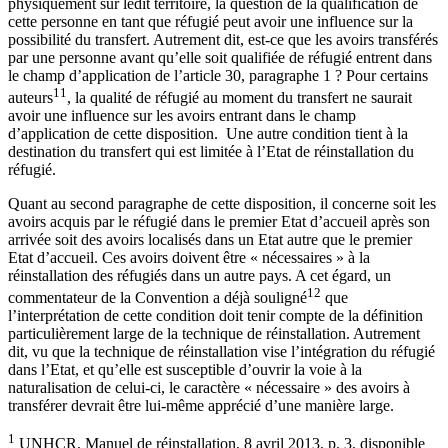
physiquement sur ledit territoire, la question de la qualification de
cette personne en tant que réfugié peut avoir une influence sur la
possibilité du transfert. Autrement dit, est-ce que les avoirs transférés
par une personne avant qu’elle soit qualifiée de réfugié entrent dans
le champ d’application de l’article 30, paragraphe 1 ? Pour certains
11
auteurs
, la qualité de réfugié au moment du transfert ne saurait
avoir une influence sur les avoirs entrant dans le champ
d’application de cette disposition. Une autre condition tient à la
destination du transfert qui est limitée à l’Etat de réinstallation du
réfugié.
Quant au second paragraphe de cette disposition, il concerne soit les
avoirs acquis par le réfugié dans le premier Etat d’accueil après son
arrivée soit des avoirs localisés dans un Etat autre que le premier
Etat d’accueil. Ces avoirs doivent être « nécessaires » à la
réinstallation des réfugiés dans un autre pays. A cet égard, un
12
commentateur de la Convention a déjà souligné
que
l’interprétation de cette condition doit tenir compte de la définition
particulièrement large de la technique de réinstallation. Autrement
dit, vu que la technique de réinstallation vise l’intégration du réfugié
dans l’Etat, et qu’elle est susceptible d’ouvrir la voie à la
naturalisation de celui-ci, le caractère « nécessaire » des avoirs à
transférer devrait être lui-même apprécié d’une manière large.
1
UNHCR, Manuel de réinstallation, 8 avril 2013, p. 3, disponible