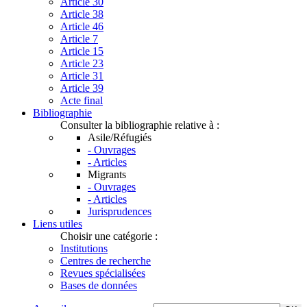
Article 30
Article 38
Article 46
Article 7
Article 15
Article 23
Article 31
Article 39
Acte final
Bibliographie
Consulter la bibliographie relative à :
Asile/Réfugiés
- Ouvrages
- Articles
Migrants
- Ouvrages
- Articles
Jurisprudences
Liens utiles
Choisir une catégorie :
Institutions
Centres de recherche
Revues spécialisées
Bases de données