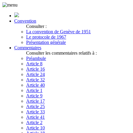
Convention
Consulter :
La convention de Genève de 1951
Le protocole de 1967
Présentation générale
Commentaires
Consulter les commentaires relatifs à :
Préambule
Article 8
Article 16
Article 24
Article 32
Article 40
Article 1
Article 9
Article 17
Article 25
Article 33
Article 41
Article 2
Article 10