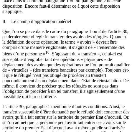
place dans le cadre du paragraphe 1 ou du paragraphe 2 de cette
disposition. Encore faut-il déterminer ce à quoi cette disposition
s’applique.
II. Le champ d’application matériel
Que l’on se place dans le cadre du paragraphe 1 ou 2 de l’article 30,
ce dernier entend régir le transfert des avoirs des réfugiés. Quand à
la définition de cette opération, le terme « avoirs » devrait être
compris d’une manière englobante, il s’agirait de « l’ensemble des
10
biens d’une personne »
. S’agissant du « transfert », celui-ci est
susceptible d’englober tant des opérations « physiques » de
déplacement des avoirs que des opérations que l’on pourrait qualifier
de « virtuelles » (des transferts bancaires par exemple). Toujours est-
il que le réfugié n’est pas obligé de procéder au transfert
concomitamment à son déplacement dans l’Etat de réinstallation. De
même, il convient de préciser que les réfugiés ne sont pas dans
l’obligation de procéder à un tel transfert, il s’agit seulement d’une
possibilité qui leur est offerte.
L’article 30, paragraphe 1 mentionne d’autres conditions. Ainsi, le
transfert susceptible d’être demandé par le réfugié doit concerner des
avoirs qu’il a fait entrer sur le territoire du premier Etat d’accueil. Or,
si l’on admet que la personne peut avoir fait entrer ces avoirs sur le
territoire du premier Etat d’accueil avant même qu’elle soit arrivée