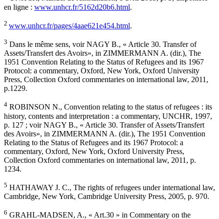
en ligne :
www.unhcr.fr/5162d20b6.html
.
2
www.unhcr.fr/pages/4aae621e454.html
.
3
Dans le même sens, voir NAGY B., « Article 30. Transfer of
Assets/Transfert des Avoirs», in ZIMMERMANN A. (dir.), The
1951 Convention Relating to the Status of Refugees and its 1967
Protocol: a commentary, Oxford, New York, Oxford University
Press, Collection Oxford commentaries on international law, 2011,
p.1229.
4
ROBINSON N., Convention relating to the status of refugees : its
history, contents and interpretation : a commentary, UNCHR, 1997,
p. 127 ; voir NAGY B., « Article 30. Transfer of Assets/Transfert
des Avoirs», in ZIMMERMANN A. (dir.), The 1951 Convention
Relating to the Status of Refugees and its 1967 Protocol: a
commentary, Oxford, New York, Oxford University Press,
Collection Oxford commentaries on international law, 2011, p.
1234.
5
HATHAWAY J. C., The rights of refugees under international law,
Cambridge, New York, Cambridge University Press, 2005, p. 970.
6
GRAHL-MADSEN, A., « Art.30 » in Commentary on the