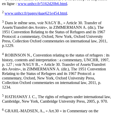
en ligne :
www.unhcr.fr/5162d20b6.html
.
2
www.unhcr.fr/pages/4aae621e454.html
.
3
Dans le même sens, voir NAGY B., « Article 30. Transfer of
Assets/Transfert des Avoirs», in ZIMMERMANN A. (dir.), The
1951 Convention Relating to the Status of Refugees and its 1967
Protocol: a commentary, Oxford, New York, Oxford University
Press, Collection Oxford commentaries on international law, 2011,
p.1229.
4
ROBINSON N., Convention relating to the status of refugees : its
history, contents and interpretation : a commentary, UNCHR, 1997,
p. 127 ; voir NAGY B., « Article 30. Transfer of Assets/Transfert
des Avoirs», in ZIMMERMANN A. (dir.), The 1951 Convention
Relating to the Status of Refugees and its 1967 Protocol: a
commentary, Oxford, New York, Oxford University Press,
Collection Oxford commentaries on international law, 2011, p.
1234.
5
HATHAWAY J. C., The rights of refugees under international law,
Cambridge, New York, Cambridge University Press, 2005, p. 970.
6
GRAHL-MADSEN, A., « Art.30 » in Commentary on the