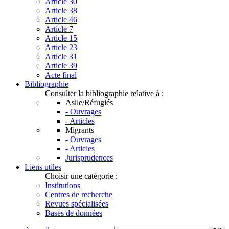
Article 30
Article 38
Article 46
Article 7
Article 15
Article 23
Article 31
Article 39
Acte final
Bibliographie
Consulter la bibliographie relative à :
Asile/Réfugiés
- Ouvrages
- Articles
Migrants
- Ouvrages
- Articles
Jurisprudences
Liens utiles
Choisir une catégorie :
Institutions
Centres de recherche
Revues spécialisées
Bases de données