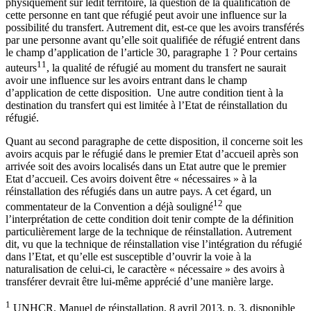
physiquement sur ledit territoire, la question de la qualification de
cette personne en tant que réfugié peut avoir une influence sur la
possibilité du transfert. Autrement dit, est-ce que les avoirs transférés
par une personne avant qu’elle soit qualifiée de réfugié entrent dans
le champ d’application de l’article 30, paragraphe 1 ? Pour certains
11
auteurs
, la qualité de réfugié au moment du transfert ne saurait
avoir une influence sur les avoirs entrant dans le champ
d’application de cette disposition. Une autre condition tient à la
destination du transfert qui est limitée à l’Etat de réinstallation du
réfugié.
Quant au second paragraphe de cette disposition, il concerne soit les
avoirs acquis par le réfugié dans le premier Etat d’accueil après son
arrivée soit des avoirs localisés dans un Etat autre que le premier
Etat d’accueil. Ces avoirs doivent être « nécessaires » à la
réinstallation des réfugiés dans un autre pays. A cet égard, un
12
commentateur de la Convention a déjà souligné
que
l’interprétation de cette condition doit tenir compte de la définition
particulièrement large de la technique de réinstallation. Autrement
dit, vu que la technique de réinstallation vise l’intégration du réfugié
dans l’Etat, et qu’elle est susceptible d’ouvrir la voie à la
naturalisation de celui-ci, le caractère « nécessaire » des avoirs à
transférer devrait être lui-même apprécié d’une manière large.
1
UNHCR, Manuel de réinstallation, 8 avril 2013, p. 3, disponible