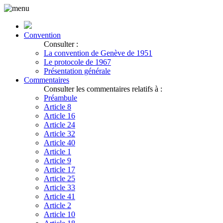
Convention
Consulter :
La convention de Genève de 1951
Le protocole de 1967
Présentation générale
Commentaires
Consulter les commentaires relatifs à :
Préambule
Article 8
Article 16
Article 24
Article 32
Article 40
Article 1
Article 9
Article 17
Article 25
Article 33
Article 41
Article 2
Article 10