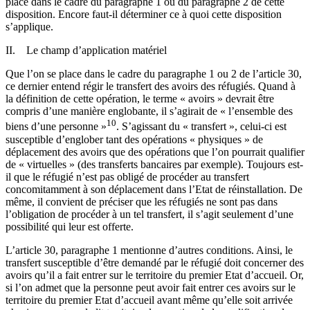
place dans le cadre du paragraphe 1 ou du paragraphe 2 de cette
disposition. Encore faut-il déterminer ce à quoi cette disposition
s’applique.
II. Le champ d’application matériel
Que l’on se place dans le cadre du paragraphe 1 ou 2 de l’article 30,
ce dernier entend régir le transfert des avoirs des réfugiés. Quand à
la définition de cette opération, le terme « avoirs » devrait être
compris d’une manière englobante, il s’agirait de « l’ensemble des
10
biens d’une personne »
. S’agissant du « transfert », celui-ci est
susceptible d’englober tant des opérations « physiques » de
déplacement des avoirs que des opérations que l’on pourrait qualifier
de « virtuelles » (des transferts bancaires par exemple). Toujours est-
il que le réfugié n’est pas obligé de procéder au transfert
concomitamment à son déplacement dans l’Etat de réinstallation. De
même, il convient de préciser que les réfugiés ne sont pas dans
l’obligation de procéder à un tel transfert, il s’agit seulement d’une
possibilité qui leur est offerte.
L’article 30, paragraphe 1 mentionne d’autres conditions. Ainsi, le
transfert susceptible d’être demandé par le réfugié doit concerner des
avoirs qu’il a fait entrer sur le territoire du premier Etat d’accueil. Or,
si l’on admet que la personne peut avoir fait entrer ces avoirs sur le
territoire du premier Etat d’accueil avant même qu’elle soit arrivée