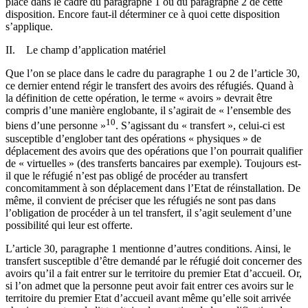
place dans le cadre du paragraphe 1 ou du paragraphe 2 de cette
disposition. Encore faut-il déterminer ce à quoi cette disposition
s’applique.
II. Le champ d’application matériel
Que l’on se place dans le cadre du paragraphe 1 ou 2 de l’article 30,
ce dernier entend régir le transfert des avoirs des réfugiés. Quand à
la définition de cette opération, le terme « avoirs » devrait être
compris d’une manière englobante, il s’agirait de « l’ensemble des
10
biens d’une personne »
. S’agissant du « transfert », celui-ci est
susceptible d’englober tant des opérations « physiques » de
déplacement des avoirs que des opérations que l’on pourrait qualifier
de « virtuelles » (des transferts bancaires par exemple). Toujours est-
il que le réfugié n’est pas obligé de procéder au transfert
concomitamment à son déplacement dans l’Etat de réinstallation. De
même, il convient de préciser que les réfugiés ne sont pas dans
l’obligation de procéder à un tel transfert, il s’agit seulement d’une
possibilité qui leur est offerte.
L’article 30, paragraphe 1 mentionne d’autres conditions. Ainsi, le
transfert susceptible d’être demandé par le réfugié doit concerner des
avoirs qu’il a fait entrer sur le territoire du premier Etat d’accueil. Or,
si l’on admet que la personne peut avoir fait entrer ces avoirs sur le
territoire du premier Etat d’accueil avant même qu’elle soit arrivée