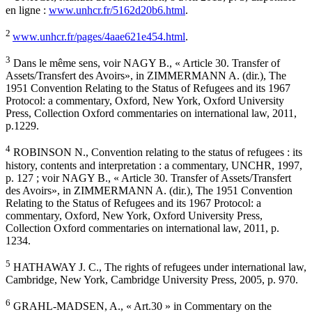
en ligne :
www.unhcr.fr/5162d20b6.html
.
2
www.unhcr.fr/pages/4aae621e454.html
.
3
Dans le même sens, voir NAGY B., « Article 30. Transfer of
Assets/Transfert des Avoirs», in ZIMMERMANN A. (dir.), The
1951 Convention Relating to the Status of Refugees and its 1967
Protocol: a commentary, Oxford, New York, Oxford University
Press, Collection Oxford commentaries on international law, 2011,
p.1229.
4
ROBINSON N., Convention relating to the status of refugees : its
history, contents and interpretation : a commentary, UNCHR, 1997,
p. 127 ; voir NAGY B., « Article 30. Transfer of Assets/Transfert
des Avoirs», in ZIMMERMANN A. (dir.), The 1951 Convention
Relating to the Status of Refugees and its 1967 Protocol: a
commentary, Oxford, New York, Oxford University Press,
Collection Oxford commentaries on international law, 2011, p.
1234.
5
HATHAWAY J. C., The rights of refugees under international law,
Cambridge, New York, Cambridge University Press, 2005, p. 970.
6
GRAHL-MADSEN, A., « Art.30 » in Commentary on the