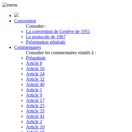
Convention
Consulter :
La convention de Genève de 1951
Le protocole de 1967
Présentation générale
Commentaires
Consulter les commentaires relatifs à :
Préambule
Article 8
Article 16
Article 24
Article 32
Article 40
Article 1
Article 9
Article 17
Article 25
Article 33
Article 41
Article 2
Article 10