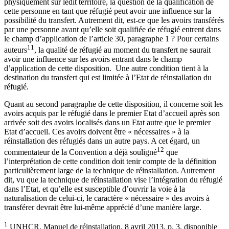
physiquement sur ledit territoire, la question de la qualification de
cette personne en tant que réfugié peut avoir une influence sur la
possibilité du transfert. Autrement dit, est-ce que les avoirs transférés
par une personne avant qu’elle soit qualifiée de réfugié entrent dans
le champ d’application de l’article 30, paragraphe 1 ? Pour certains
11
auteurs
, la qualité de réfugié au moment du transfert ne saurait
avoir une influence sur les avoirs entrant dans le champ
d’application de cette disposition. Une autre condition tient à la
destination du transfert qui est limitée à l’Etat de réinstallation du
réfugié.
Quant au second paragraphe de cette disposition, il concerne soit les
avoirs acquis par le réfugié dans le premier Etat d’accueil après son
arrivée soit des avoirs localisés dans un Etat autre que le premier
Etat d’accueil. Ces avoirs doivent être « nécessaires » à la
réinstallation des réfugiés dans un autre pays. A cet égard, un
12
commentateur de la Convention a déjà souligné
que
l’interprétation de cette condition doit tenir compte de la définition
particulièrement large de la technique de réinstallation. Autrement
dit, vu que la technique de réinstallation vise l’intégration du réfugié
dans l’Etat, et qu’elle est susceptible d’ouvrir la voie à la
naturalisation de celui-ci, le caractère « nécessaire » des avoirs à
transférer devrait être lui-même apprécié d’une manière large.
1
UNHCR, Manuel de réinstallation, 8 avril 2013, p. 3, disponible