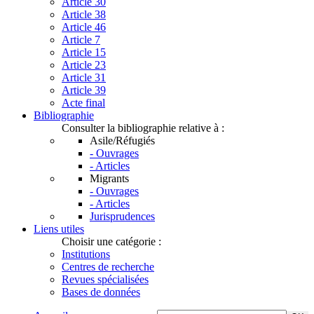
Article 30
Article 38
Article 46
Article 7
Article 15
Article 23
Article 31
Article 39
Acte final
Bibliographie
Consulter la bibliographie relative à :
Asile/Réfugiés
- Ouvrages
- Articles
Migrants
- Ouvrages
- Articles
Jurisprudences
Liens utiles
Choisir une catégorie :
Institutions
Centres de recherche
Revues spécialisées
Bases de données