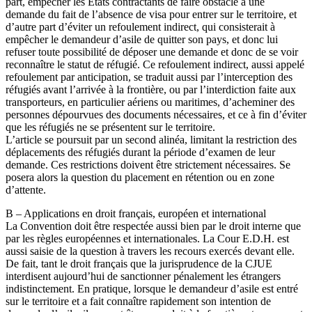
part, empêcher les Etats contractants de faire obstacle à une
demande du fait de l’absence de visa pour entrer sur le territoire, et
d’autre part d’éviter un refoulement indirect, qui consisterait à
empêcher le demandeur d’asile de quitter son pays, et donc lui
refuser toute possibilité de déposer une demande et donc de se voir
reconnaître le statut de réfugié. Ce refoulement indirect, aussi appelé
refoulement par anticipation, se traduit aussi par l’interception des
réfugiés avant l’arrivée à la frontière, ou par l’interdiction faite aux
transporteurs, en particulier aériens ou maritimes, d’acheminer des
personnes dépourvues des documents nécessaires, et ce à fin d’éviter
que les réfugiés ne se présentent sur le territoire.
L’article se poursuit par un second alinéa, limitant la restriction des
déplacements des réfugiés durant la période d’examen de leur
demande. Ces restrictions doivent être strictement nécessaires. Se
posera alors la question du placement en rétention ou en zone
d’attente.
B – Applications en droit français, européen et international
La Convention doit être respectée aussi bien par le droit interne que
par les règles européennes et internationales. La Cour E.D.H. est
aussi saisie de la question à travers les recours exercés devant elle.
De fait, tant le droit français que la jurisprudence de la CJUE
interdisent aujourd’hui de sanctionner pénalement les étrangers
indistinctement. En pratique, lorsque le demandeur d’asile est entré
sur le territoire et a fait connaître rapidement son intention de