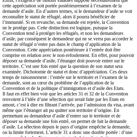
Enfin, l’exigence de raisons valables suppose nécessairement que
cette appréciation soit portée postérieurement à l’examen de la
demande d’asile. En d’autres termes, si le demandeur d’asile se voit
reconnaître le statut de réfugié, alors il pourra bénéficier de
l’immunité. Si en revanche, sa demande est rejetée, la Convention
ne le protège pas. Cette distinction est logique, puisque la
Convention tend à protéger les réfugiés, et non les demandeurs
d’asile, par conséquent le demandeur qui ne se verra pas accorder le
statut de réfugié n’entre pas dans le champ d’application de la
Convention. Cette appréciation postérieure à l’entrée doit être
comprise en relation avec le non-refoulement. En effet, pour pouvoir
déposer sa demande d’asile, l’étranger doit pouvoir entrer sur le
territoire. C’est une fois entré que la question de son statut sera
examinée. Dichotomie de statut et donc d’appréciation. Ces deux
temps de raisonnement : l’entrée sur le territoire et l’examen de la
demande, sont au cœur du problème de l’application de la
Convention et de la politique d’immigration et d’asile des Etats.
Il faut en effet bien voir que les articles 31 et 32 de la Convention
renvoient à l’idée d’une sélection qui serait faite par les Etats en
amont, c’est à dire en filtrant l’arrivée, par l’admission du visa, avant
même que l’étranger ait pu quitter son territoire d’origine. En
permettant au demandeur d’asile d’entrer sur le territoire et de
déposer sa demande une fois entré, on permet de fait la demande
d’asile. La sélection depuis le pays d’origine empêche la demande,
ou la limite fortement. L’article 31 a donc une double portée : d’une