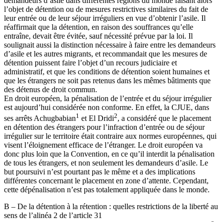
demandeurs d’asile dans différentes régions du monde faisant alors
l’objet de détention ou de mesures restrictives similaires du fait de
leur entrée ou de leur séjour irréguliers en vue d’obtenir l’asile. Il
réaffirmait que la détention, en raison des souffrances qu’elle
entraîne, devait être évitée, sauf nécessité prévue par la loi. Il
soulignait aussi la distinction nécessaire à faire entre les demandeurs
d’asile et les autres migrants, et recommandait que les mesures de
détention puissent faire l’objet d’un recours judiciaire et
administratif, et que les conditions de détention soient humaines et
que les étrangers ne soit pas retenus dans les mêmes bâtiments que
des détenus de droit commun.
En droit européen, la pénalisation de l’entrée et du séjour irrégulier
est aujourd’hui considérée non conforme. En effet, la CJUE, dans
1
2
ses arrêts Achugbabian
et El Dridi
, a considéré que le placement
en détention des étrangers pour l’infraction d’entrée ou de séjour
irrégulier sur le territoire était contraire aux normes européennes, qui
visent l’éloignement efficace de l’étranger. Le droit européen va
donc plus loin que la Convention, en ce qu’il interdit la pénalisation
de tous les étrangers, et non seulement les demandeurs d’asile. Le
but poursuivi n’est pourtant pas le même et a des implications
différentes concernant le placement en zone d’attente. Cependant,
cette dépénalisation n’est pas totalement appliquée dans le monde.
B – De la détention à la rétention : quelles restrictions de la liberté au
sens de l’alinéa 2 de l’article 31