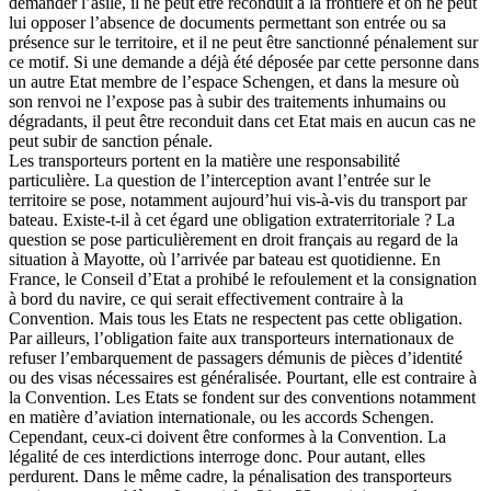
demander l’asile, il ne peut être reconduit à la frontière et on ne peut
lui opposer l’absence de documents permettant son entrée ou sa
présence sur le territoire, et il ne peut être sanctionné pénalement sur
ce motif. Si une demande a déjà été déposée par cette personne dans
un autre Etat membre de l’espace Schengen, et dans la mesure où
son renvoi ne l’expose pas à subir des traitements inhumains ou
dégradants, il peut être reconduit dans cet Etat mais en aucun cas ne
peut subir de sanction pénale.
Les transporteurs portent en la matière une responsabilité
particulière. La question de l’interception avant l’entrée sur le
territoire se pose, notamment aujourd’hui vis-à-vis du transport par
bateau. Existe-t-il à cet égard une obligation extraterritoriale ? La
question se pose particulièrement en droit français au regard de la
situation à Mayotte, où l’arrivée par bateau est quotidienne. En
France, le Conseil d’Etat a prohibé le refoulement et la consignation
à bord du navire, ce qui serait effectivement contraire à la
Convention. Mais tous les Etats ne respectent pas cette obligation.
Par ailleurs, l’obligation faite aux transporteurs internationaux de
refuser l’embarquement de passagers démunis de pièces d’identité
ou des visas nécessaires est généralisée. Pourtant, elle est contraire à
la Convention. Les Etats se fondent sur des conventions notamment
en matière d’aviation internationale, ou les accords Schengen.
Cependant, ceux-ci doivent être conformes à la Convention. La
légalité de ces interdictions interroge donc. Pour autant, elles
perdurent. Dans le même cadre, la pénalisation des transporteurs