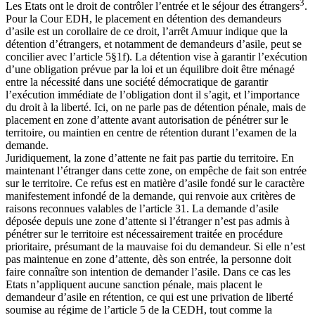
3
Les Etats ont le droit de contrôler l’entrée et le séjour des étrangers
.
Pour la Cour EDH, le placement en détention des demandeurs
d’asile est un corollaire de ce droit, l’arrêt Amuur indique que la
détention d’étrangers, et notamment de demandeurs d’asile, peut se
concilier avec l’article 5§1f). La détention vise à garantir l’exécution
d’une obligation prévue par la loi et un équilibre doit être ménagé
entre la nécessité dans une société démocratique de garantir
l’exécution immédiate de l’obligation dont il s’agit, et l’importance
du droit à la liberté. Ici, on ne parle pas de détention pénale, mais de
placement en zone d’attente avant autorisation de pénétrer sur le
territoire, ou maintien en centre de rétention durant l’examen de la
demande.
Juridiquement, la zone d’attente ne fait pas partie du territoire. En
maintenant l’étranger dans cette zone, on empêche de fait son entrée
sur le territoire. Ce refus est en matière d’asile fondé sur le caractère
manifestement infondé de la demande, qui renvoie aux critères de
raisons reconnues valables de l’article 31. La demande d’asile
déposée depuis une zone d’attente si l’étranger n’est pas admis à
pénétrer sur le territoire est nécessairement traitée en procédure
prioritaire, présumant de la mauvaise foi du demandeur. Si elle n’est
pas maintenue en zone d’attente, dès son entrée, la personne doit
faire connaître son intention de demander l’asile. Dans ce cas les
Etats n’appliquent aucune sanction pénale, mais placent le
demandeur d’asile en rétention, ce qui est une privation de liberté
soumise au régime de l’article 5 de la CEDH, tout comme la