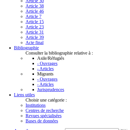
Article 30
Article 38
Article 46
Article 7
Article 15
Article 23
Article 31
Article 39
Acte final
Bibliographie
Consulter la bibliographie relative à :
Asile/Réfugiés
- Ouvrages
- Articles
Migrants
- Ouvrages
- Articles
Jurisprudences
Liens utiles
Choisir une catégorie :
Institutions
Centres de recherche
Revues spécialisées
Bases de données