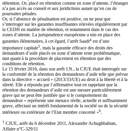
détention. Or, placé en rétention comme en zone d’attente, l’étranger
n’a pas accès au conseil et aux juridictions autant qu’en cas de
poursuites pénales.
Or, si l’absence de pénalisation est positive, on ne peut que
s’interroger sur les garanties insuffisantes relevées régulièrement par
la CEDH en matière de rétention, et notamment dans le cas des
zones d’attente. La jurisprudence européenne a mis en place des
4
garanties élémentaires, à cet égard, l’arrêt Saadi
est d’une
5
importance capitale
, mais la garantie efficace des droits des
demandeurs d’asile placés en zone d’attente reste problématique,
tant quant à la procédure de placement en rétention que des
conditions de rétention.
Le 15 février 2016, dans son arrêt J.N., la CJUE était interrogée sur
la conformité de la rétention des demandeurs d’asile telle que prévue
dans la directive « accueil » (2013/33/UE) au droit à la liberté et à la
sûreté. Elle a répondu par l’affirmative tout en rappelant que la
rétention des demandeurs d’asile est une mesure particulièrement
grave qui ne peut être justifiée que si le comportement du
demandeur « représente une menace réelle, actuelle et suffisamment
grave, affectant un intérêt fondamental de la société ou de la sécurité
6
intérieure ou extérieure de l’Etat membre concerné »
.
1
CJUE, arrêt du 6 décembre 2011, Alexandre Achughbabian,
Affaire n°C-329/11