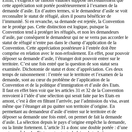
Enfin, l’exigence de raisons valables suppose nécessairement que
cette appréciation soit portée postérieurement à l’examen de la
demande d’asile. En d’autres termes, si le demandeur d’asile se voit
reconnaître le statut de réfugié, alors il pourra bénéficier de
l’immunité. Si en revanche, sa demande est rejetée, la Convention
ne le protège pas. Cette distinction est logique, puisque la
Convention tend à protéger les réfugiés, et non les demandeurs
d’asile, par conséquent le demandeur qui ne se verra pas accorder le
statut de réfugié n’entre pas dans le champ d’application de la
Convention. Cette appréciation postérieure à l’entrée doit être
comprise en relation avec le non-refoulement. En effet, pour pouvoir
déposer sa demande d’asile, l’étranger doit pouvoir entrer sur le
territoire. C’est une fois entré que la question de son statut sera
examinée. Dichotomie de statut et donc d’appréciation. Ces deux
temps de raisonnement : l’entrée sur le territoire et l’examen de la
demande, sont au cœur du problème de l’application de la
Convention et de la politique d’immigration et d’asile des Etats.
Il faut en effet bien voir que les articles 31 et 32 de la Convention
renvoient à l’idée d’une sélection qui serait faite par les Etats en
amont, c’est à dire en filtrant l’arrivée, par l’admission du visa, avant
même que l’étranger ait pu quitter son territoire d’origine. En
permettant au demandeur d’asile d’entrer sur le territoire et de
déposer sa demande une fois entré, on permet de fait la demande
d’asile. La sélection depuis le pays d’origine empêche la demande,
ou la limite fortement. L’article 31 a donc une double portée : d’une