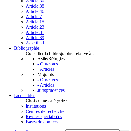
Article 30
Article 38
Article 46
Article 7
Article 15
Article 23
Article 31
Article 39
Acte final
Bibliographie
Consulter la bibliographie relative à :
Asile/Réfugiés
- Ouvrages
- Articles
Migrants
- Ouvrages
- Articles
Jurisprudences
Liens utiles
Choisir une catégorie :
Institutions
Centres de recherche
Revues spécialisées
Bases de données