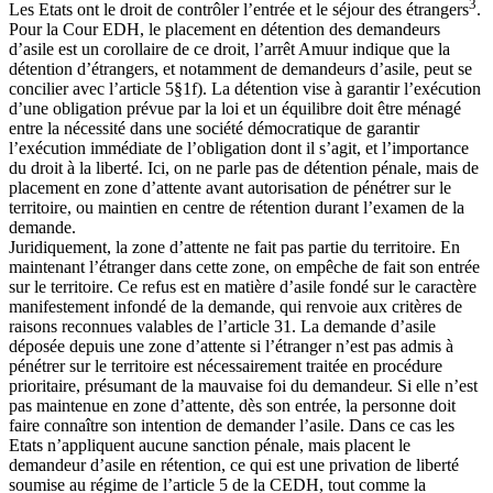
3
Les Etats ont le droit de contrôler l’entrée et le séjour des étrangers
.
Pour la Cour EDH, le placement en détention des demandeurs
d’asile est un corollaire de ce droit, l’arrêt Amuur indique que la
détention d’étrangers, et notamment de demandeurs d’asile, peut se
concilier avec l’article 5§1f). La détention vise à garantir l’exécution
d’une obligation prévue par la loi et un équilibre doit être ménagé
entre la nécessité dans une société démocratique de garantir
l’exécution immédiate de l’obligation dont il s’agit, et l’importance
du droit à la liberté. Ici, on ne parle pas de détention pénale, mais de
placement en zone d’attente avant autorisation de pénétrer sur le
territoire, ou maintien en centre de rétention durant l’examen de la
demande.
Juridiquement, la zone d’attente ne fait pas partie du territoire. En
maintenant l’étranger dans cette zone, on empêche de fait son entrée
sur le territoire. Ce refus est en matière d’asile fondé sur le caractère
manifestement infondé de la demande, qui renvoie aux critères de
raisons reconnues valables de l’article 31. La demande d’asile
déposée depuis une zone d’attente si l’étranger n’est pas admis à
pénétrer sur le territoire est nécessairement traitée en procédure
prioritaire, présumant de la mauvaise foi du demandeur. Si elle n’est
pas maintenue en zone d’attente, dès son entrée, la personne doit
faire connaître son intention de demander l’asile. Dans ce cas les
Etats n’appliquent aucune sanction pénale, mais placent le
demandeur d’asile en rétention, ce qui est une privation de liberté
soumise au régime de l’article 5 de la CEDH, tout comme la