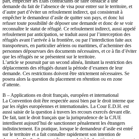
part, empêcher les Etats contractants de faire obstacle à une
demande du fait de l’absence de visa pour entrer sur le territoire, et
d’autre part d’éviter un refoulement indirect, qui consisterait à
empêcher le demandeur d’asile de quitter son pays, et donc lui
refuser toute possibilité de déposer une demande et donc de se voir
reconnaître le statut de réfugié. Ce refoulement indirect, aussi appelé
refoulement par anticipation, se traduit aussi par l’interception des
réfugiés avant l’arrivée à la frontière, ou par l’interdiction faite aux
transporteurs, en particulier aériens ou maritimes, d’acheminer des
personnes dépourvues des documents nécessaires, et ce à fin d’éviter
que les réfugiés ne se présentent sur le territoire.
L’article se poursuit par un second alinéa, limitant la restriction des
déplacements des réfugiés durant la période d’examen de leur
demande. Ces restrictions doivent être strictement nécessaires. Se
posera alors la question du placement en rétention ou en zone
d’attente.
B – Applications en droit français, européen et international
La Convention doit être respectée aussi bien par le droit interne que
par les règles européennes et internationales. La Cour E.D.H. est
aussi saisie de la question à travers les recours exercés devant elle.
De fait, tant le droit français que la jurisprudence de la CJUE
interdisent aujourd’hui de sanctionner pénalement les étrangers
indistinctement. En pratique, lorsque le demandeur d’asile est entré
sur le territoire et a fait connaître rapidement son intention de