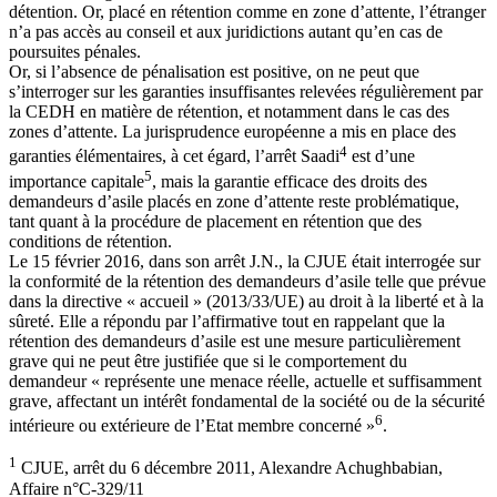
détention. Or, placé en rétention comme en zone d’attente, l’étranger
n’a pas accès au conseil et aux juridictions autant qu’en cas de
poursuites pénales.
Or, si l’absence de pénalisation est positive, on ne peut que
s’interroger sur les garanties insuffisantes relevées régulièrement par
la CEDH en matière de rétention, et notamment dans le cas des
zones d’attente. La jurisprudence européenne a mis en place des
4
garanties élémentaires, à cet égard, l’arrêt Saadi
est d’une
5
importance capitale
, mais la garantie efficace des droits des
demandeurs d’asile placés en zone d’attente reste problématique,
tant quant à la procédure de placement en rétention que des
conditions de rétention.
Le 15 février 2016, dans son arrêt J.N., la CJUE était interrogée sur
la conformité de la rétention des demandeurs d’asile telle que prévue
dans la directive « accueil » (2013/33/UE) au droit à la liberté et à la
sûreté. Elle a répondu par l’affirmative tout en rappelant que la
rétention des demandeurs d’asile est une mesure particulièrement
grave qui ne peut être justifiée que si le comportement du
demandeur « représente une menace réelle, actuelle et suffisamment
grave, affectant un intérêt fondamental de la société ou de la sécurité
6
intérieure ou extérieure de l’Etat membre concerné »
.
1
CJUE, arrêt du 6 décembre 2011, Alexandre Achughbabian,
Affaire n°C-329/11