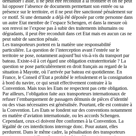
demander l’asile, il ne peut être reconduit à la frontière et on ne peut
lui opposer l’absence de documents permettant son entrée ou sa
présence sur le territoire, et il ne peut être sanctionné pénalement sur
ce motif. Si une demande a déjà été déposée par cette personne dans
un autre Etat membre de l’espace Schengen, et dans la mesure où
son renvoi ne l’expose pas à subir des traitements inhumains ou
dégradants, il peut être reconduit dans cet Etat mais en aucun cas ne
peut subir de sanction pénale.
Les transporteurs portent en la matière une responsabilité
particulière. La question de l’interception avant l’entrée sur le
territoire se pose, notamment aujourd’hui vis-à-vis du transport par
bateau. Existe-t-il à cet égard une obligation extraterritoriale ? La
question se pose particulièrement en droit français au regard de la
situation à Mayotte, où l’arrivée par bateau est quotidienne. En
France, le Conseil d’Etat a prohibé le refoulement et la consignation
à bord du navire, ce qui serait effectivement contraire à la
Convention. Mais tous les Etats ne respectent pas cette obligation.
Par ailleurs, l’obligation faite aux transporteurs internationaux de
refuser l’embarquement de passagers démunis de pièces d’identité
ou des visas nécessaires est généralisée. Pourtant, elle est contraire à
la Convention. Les Etats se fondent sur des conventions notamment
en matière d’aviation internationale, ou les accords Schengen.
Cependant, ceux-ci doivent être conformes à la Convention. La
légalité de ces interdictions interroge donc. Pour autant, elles
perdurent. Dans le même cadre, la pénalisation des transporteurs