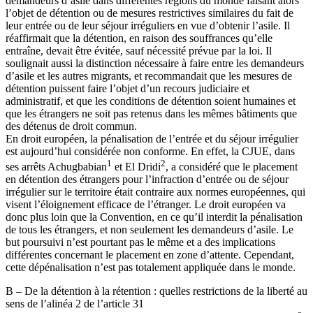
demandeurs d’asile dans différentes régions du monde faisant alors
l’objet de détention ou de mesures restrictives similaires du fait de
leur entrée ou de leur séjour irréguliers en vue d’obtenir l’asile. Il
réaffirmait que la détention, en raison des souffrances qu’elle
entraîne, devait être évitée, sauf nécessité prévue par la loi. Il
soulignait aussi la distinction nécessaire à faire entre les demandeurs
d’asile et les autres migrants, et recommandait que les mesures de
détention puissent faire l’objet d’un recours judiciaire et
administratif, et que les conditions de détention soient humaines et
que les étrangers ne soit pas retenus dans les mêmes bâtiments que
des détenus de droit commun.
En droit européen, la pénalisation de l’entrée et du séjour irrégulier
est aujourd’hui considérée non conforme. En effet, la CJUE, dans
1
2
ses arrêts Achugbabian
et El Dridi
, a considéré que le placement
en détention des étrangers pour l’infraction d’entrée ou de séjour
irrégulier sur le territoire était contraire aux normes européennes, qui
visent l’éloignement efficace de l’étranger. Le droit européen va
donc plus loin que la Convention, en ce qu’il interdit la pénalisation
de tous les étrangers, et non seulement les demandeurs d’asile. Le
but poursuivi n’est pourtant pas le même et a des implications
différentes concernant le placement en zone d’attente. Cependant,
cette dépénalisation n’est pas totalement appliquée dans le monde.
B – De la détention à la rétention : quelles restrictions de la liberté au
sens de l’alinéa 2 de l’article 31