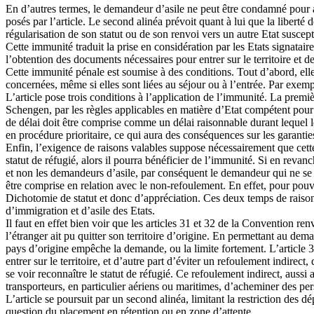
En d’autres termes, le demandeur d’asile ne peut être condamné pour avo
posés par l’article. Le second alinéa prévoit quant à lui que la liberté 
régularisation de son statut ou de son renvoi vers un autre Etat suscep
Cette immunité traduit la prise en considération par les Etats signatai
l’obtention des documents nécessaires pour entrer sur le territoire et d
Cette immunité pénale est soumise à des conditions. Tout d’abord, elle 
concernées, même si elles sont liées au séjour ou à l’entrée. Par exem
L’article pose trois conditions à l’application de l’immunité. La premièr
Schengen, par les règles applicables en matière d’Etat compétent pour 
de délai doit être comprise comme un délai raisonnable durant lequel l
en procédure prioritaire, ce qui aura des conséquences sur les garantie
Enfin, l’exigence de raisons valables suppose nécessairement que cette
statut de réfugié, alors il pourra bénéficier de l’immunité. Si en revan
et non les demandeurs d’asile, par conséquent le demandeur qui ne se v
être comprise en relation avec le non-refoulement. En effet, pour pouvoi
Dichotomie de statut et donc d’appréciation. Ces deux temps de raisonn
d’immigration et d’asile des Etats.
Il faut en effet bien voir que les articles 31 et 32 de la Convention ren
l’étranger ait pu quitter son territoire d’origine. En permettant au dem
pays d’origine empêche la demande, ou la limite fortement. L’article 3
entrer sur le territoire, et d’autre part d’éviter un refoulement indire
se voir reconnaître le statut de réfugié. Ce refoulement indirect, aussi a
transporteurs, en particulier aériens ou maritimes, d’acheminer des per
L’article se poursuit par un second alinéa, limitant la restriction des
question du placement en rétention ou en zone d’attente.