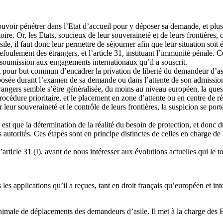
pouvoir pénétrer dans l’Etat d’accueil pour y déposer sa demande, et plus
oire. Or, les Etats, soucieux de leur souveraineté et de leurs frontières, 
ile, il faut donc leur permettre de séjourner afin que leur situation soit 
 refoulement des étrangers, et l’article 31, instituant l’immunité pénale. 
sa soumission aux engagements internationaux qu’il a souscrit.
nt pour but commun d’encadrer la privation de liberté du demandeur d’a
 imposée durant l’examen de sa demande ou dans l’attente de son admissio
 étrangers semble s’être généralisée, du moins au niveau européen, la ques
cédure prioritaire, et le placement en zone d’attente ou en centre de rét
leur souveraineté et le contrôle de leurs frontières, la suspicion se port
 est que la détermination de la réalité du besoin de protection, et donc d
utorités. Ces étapes sont en principe distinctes de celles en charge de la
ticle 31 (I), avant de nous intéresser aux évolutions actuelles qui le to
es applications qu’il a reçues, tant en droit français qu’européen et int
minimale de déplacements des demandeurs d’asile. Il met à la charge des 