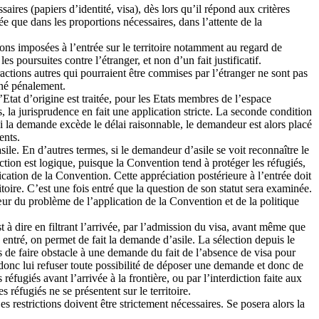
res (papiers d’identité, visa), dès lors qu’il répond aux critères
tée que dans les proportions nécessaires, dans l’attente de la
ions imposées à l’entrée sur le territoire notamment au regard de
 poursuites contre l’étranger, et non d’un fait justificatif.
ractions autres qui pourraient être commises par l’étranger ne sont pas
nné pénalement.
l’Etat d’origine est traitée, pour les Etats membres de l’espace
 la jurisprudence en fait une application stricte. La seconde condition
i la demande excède le délai raisonnable, le demandeur est alors placé
ents.
le. En d’autres termes, si le demandeur d’asile se voit reconnaître le
nction est logique, puisque la Convention tend à protéger les réfugiés,
cation de la Convention. Cette appréciation postérieure à l’entrée doit
toire. C’est une fois entré que la question de son statut sera examinée.
œur du problème de l’application de la Convention et de la politique
st à dire en filtrant l’arrivée, par l’admission du visa, avant même que
s entré, on permet de fait la demande d’asile. La sélection depuis le
s de faire obstacle à une demande du fait de l’absence de visa pour
et donc lui refuser toute possibilité de déposer une demande et donc de
réfugiés avant l’arrivée à la frontière, ou par l’interdiction faite aux
réfugiés ne se présentent sur le territoire.
 restrictions doivent être strictement nécessaires. Se posera alors la