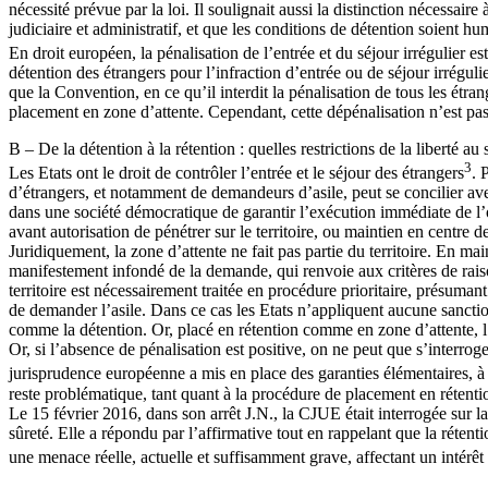
nécessité prévue par la loi. Il soulignait aussi la distinction nécessair
judiciaire et administratif, et que les conditions de détention soient
En droit européen, la pénalisation de l’entrée et du séjour irrégulier
détention des étrangers pour l’infraction d’entrée ou de séjour irréguli
que la Convention, en ce qu’il interdit la pénalisation de tous les étr
placement en zone d’attente. Cependant, cette dépénalisation n’est pa
B – De la détention à la rétention : quelles restrictions de la liberté au 
3
Les Etats ont le droit de contrôler l’entrée et le séjour des étrangers
. 
d’étrangers, et notamment de demandeurs d’asile, peut se concilier avec 
dans une société démocratique de garantir l’exécution immédiate de l’obl
avant autorisation de pénétrer sur le territoire, ou maintien en centre
Juridiquement, la zone d’attente ne fait pas partie du territoire. En mai
manifestement infondé de la demande, qui renvoie aux critères de raiso
territoire est nécessairement traitée en procédure prioritaire, présuman
de demander l’asile. Dans ce cas les Etats n’appliquent aucune sanctio
comme la détention. Or, placé en rétention comme en zone d’attente, l’
Or, si l’absence de pénalisation est positive, on ne peut que s’interro
jurisprudence européenne a mis en place des garanties élémentaires, à c
reste problématique, tant quant à la procédure de placement en rétenti
Le 15 février 2016, dans son arrêt J.N., la CJUE était interrogée sur la
sûreté. Elle a répondu par l’affirmative tout en rappelant que la réte
une menace réelle, actuelle et suffisamment grave, affectant un intérêt