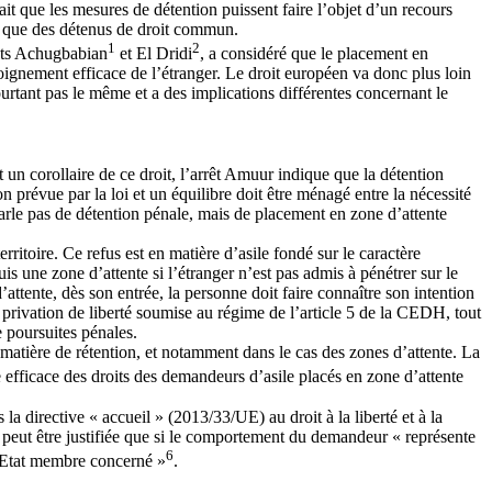
dait que les mesures de détention puissent faire l’objet d’un recours
ts que des détenus de droit commun.
1
2
rêts Achugbabian
et El Dridi
, a considéré que le placement en
éloignement efficace de l’étranger. Le droit européen va donc plus loin
ourtant pas le même et a des implications différentes concernant le
un corollaire de ce droit, l’arrêt Amuur indique que la détention
n prévue par la loi et un équilibre doit être ménagé entre la nécessité
 parle pas de détention pénale, mais de placement en zone d’attente
rritoire. Ce refus est en matière d’asile fondé sur le caractère
 une zone d’attente si l’étranger n’est pas admis à pénétrer sur le
attente, dès son entrée, la personne doit faire connaître son intention
 privation de liberté soumise au régime de l’article 5 de la CEDH, tout
e poursuites pénales.
 matière de rétention, et notamment dans le cas des zones d’attente. La
e efficace des droits des demandeurs d’asile placés en zone d’attente
la directive « accueil » (2013/33/UE) au droit à la liberté et à la
e peut être justifiée que si le comportement du demandeur « représente
6
 l’Etat membre concerné »
.