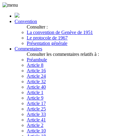
Convention
Consulter :
La convention de Genève de 1951
Le protocole de 1967
Présentation générale
Commentaires
Consulter les commentaires relatifs à :
Préambule
Article 8
Article 16
Article 24
Article 32
Article 40
Article 1
Article 9
Article 17
Article 25
Article 33
Article 41
Article 2
Article 10