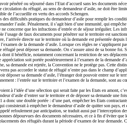
ir pénétré ou séjourné dans l’Etat d’accueil sans les documents nécessai
de circulation du réfugié, au sens de demandeur d’asile, ne doit être limi
tible de l’accueillir en vertu des accords Schengen.
res des difficultés pratiques du demandeur d’asile pour remplir les condit
emander l’asile. Pénalement, il s’agit bien d’une immunité, qui empêche les
ne concerne que les infractions d’entrée et de séjour irrégulier. Les inf
ple l’usage de faux documents pour pénétrer sur le territoire est sanctio
e, l’arrivée directe sur le territoire où la demande est présentée depuis 
l’examen de la demande d’asile. Lorsque ces règles ne s’appliquent pas,
e réfugié peut déposer sa demande. On s’assure ainsi de sa bonne foi. S
s dont il bénéficie, notamment concernant la restriction de ses déplacem
 appréciation soit portée postérieurement à l’examen de la demande d’asi
che, sa demande est rejetée, la Convention ne le protège pas. Cette disti
erra pas accorder le statut de réfugié n’entre pas dans le champ d’appli
r déposer sa demande d’asile, l’étranger doit pouvoir entrer sur le terri
ement : l’entrée sur le territoire et l’examen de la demande, sont au c
voient à l’idée d’une sélection qui serait faite par les Etats en amont, c’e
andeur d’asile d’entrer sur le territoire et de déposer sa demande une foi
1 a donc une double portée : d’une part, empêcher les Etats contractant
ct, qui consisterait à empêcher le demandeur d’asile de quitter son pays, 
ppelé refoulement par anticipation, se traduit aussi par l’interception des 
sonnes dépourvues des documents nécessaires, et ce à fin d’éviter que les 
 déplacements des réfugiés durant la période d’examen de leur demande. Ces