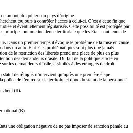
 en amont, de quitter son pays d’origine.
cherchent toujours à contrôler l’accès à celui-ci. C’est à cette fin que
étudiée et éventuellement régularisée. Cette possibilité est protégée par
Ces principes ont une incidence territoriale que les Etats sont tenus de
sile. Dans un premier temps il évoque le problème de la mise en cause
n dans un autre Etat. Ces problématiques sont plus que jamais
tion de la restriction des libertés prend une place de plus en plus
ention des demandeurs d’asile. Du fait de la politique stricte en
e sur les demandeurs d’asile, assimilés à des étrangers de droit
u statut de réfugié, n’intervient qu’après une première étape
 police de l’entrée sur le territoire et donc du statut de la personne à
uchent (II).
ernational (B).
Etats une obligation négative de ne pas imposer de sanction pénale au