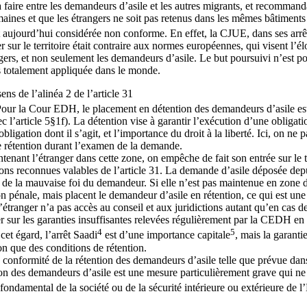
e à faire entre les demandeurs d’asile et les autres migrants, et recomman
 humaines et que les étrangers ne soit pas retenus dans les mêmes bâtimen
 est aujourd’hui considérée non conforme. En effet, la CJUE, dans ses ar
er sur le territoire était contraire aux normes européennes, qui visent l’
angers, et non seulement les demandeurs d’asile. Le but poursuivi n’est p
s totalement appliquée dans le monde.
sens de l’alinéa 2 de l’article 31
Pour la Cour EDH, le placement en détention des demandeurs d’asile est 
l’article 5§1f). La détention vise à garantir l’exécution d’une obligatio
igation dont il s’agit, et l’importance du droit à la liberté. Ici, on ne
 de rétention durant l’examen de la demande.
ntenant l’étranger dans cette zone, on empêche de fait son entrée sur le te
ns reconnues valables de l’article 31. La demande d’asile déposée depuis
t de la mauvaise foi du demandeur. Si elle n’est pas maintenue en zone d’
n pénale, mais placent le demandeur d’asile en rétention, ce qui est une
étranger n’a pas accès au conseil et aux juridictions autant qu’en cas d
ger sur les garanties insuffisantes relevées régulièrement par la CEDH en
4
5
et égard, l’arrêt Saadi
est d’une importance capitale
, mais la garanti
on que des conditions de rétention.
 conformité de la rétention des demandeurs d’asile telle que prévue dans 
ntion des demandeurs d’asile est une mesure particulièrement grave qui n
 fondamental de la société ou de la sécurité intérieure ou extérieure de