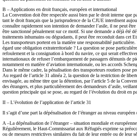
B – Applications en droit français, européen et international
La Convention doit être respectée aussi bien par le droit interne que pa
tant le droit français que la jurisprudence de la CJUE interdisent aujou
connaître rapidement son intention de demander l’asile, il ne peut être 
être sanctionné pénalement sur ce motif. Si une demande a déjà été d
traitements inhumains ou dégradants, il peut être reconduit dans cet E
Les transporteurs portent en la matière une responsabilité particulière. 
égard une obligation extraterritoriale ? La question se pose particulièr
refoulement et la consignation à bord du navire, ce qui serait effective
internationaux de refuser l’embarquement de passagers démunis de pièce
notamment en matière d’aviation internationale, ou les accords Schenge
Dans le même cadre, la pénalisation des transporteurs routiers pose pr
Au regard de l’article 31 alinéa 2, la question de la restriction de liber
envisagée, au même titre que la détention, par l’article 5 de la Conven
des étrangers, et plus particulièrement des demandeurs d’asile, veillant 
question principale qui se pose, au regard de l’évolution du droit en pa
II – L’évolution de l’application de l’article 31
Il s’agit d’une part la dépénalisation de l’étranger au niveau européen 
A –La dépénalisation de l’étranger – situation mondiale et européenne
Régulièrement, le Haut-Commissariat aux Réfugiés exprime sa préoccup
ou de mesures restrictives similaires du fait de leur entrée ou de leur sé