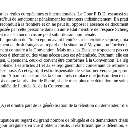
r les règles européennes et internationales. La Cour E.D.H. est aussi sais
rd’hui de sanctionner pénalement les étrangers indistinctement. En pratiqu
reconduit à la frontière et on ne peut lui opposer l’absence de documents 
éposée par cette personne dans un autre Etat membre de l’espace Schenge
tat mais en aucun cas ne peut subir de sanction pénale.
La question de l’interception avant l’entrée sur le territoire se pose, no
ement en droit français au regard de la situation à Mayotte, où l’arrivée
ment contraire à la Convention. Mais tous les Etats ne respectent pas cette
s d’identité ou des visas nécessaires est généralisée. Pourtant, elle es
n. Cependant, ceux-ci doivent être conformes à la Convention. La légali
oblème. Les articles 31 et 32 se rejoignent donc concernant ce refouleme
té se pose. A cet égard, il est indispensable de se tourner vers la jurispr
tion. A partir de cet article, la Cour a mis en place une jurisprudence en
à ce que la privation de liberté, si elle n’est plus une détention, ne soit
rallèle de l’article 31 de la Convention.
(A) et d’autre part de la généralisation de la rétention du demandeur d’as
ation au regard du grand nombre de réfugiés et de demandeurs d’asile 
jour irréguliers en vue d’obtenir l’asile. Il réaffirmait que la détention, 