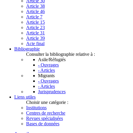
Article 30
Article 38
Article 46
Article 7
Article 15
Article 23
Article 31
Article 39
Acte final
Bibliographie
Consulter la bibliographie relative à :
Asile/Réfugiés
- Ouvrages
- Articles
Migrants
- Ouvrages
- Articles
Jurisprudences
Liens utiles
Choisir une catégorie :
Institutions
Centres de recherche
Revues spécialisées
Bases de données