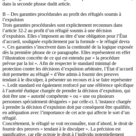
dans la seconde phrase dudit article.
B – Des garanties procédurales au profit des réfugiés soumis à
l’expulsion
Trois garanties procédurales sont explicitement reconnues dans
l’article 32-2 au profit d’un réfugié soumis à une décision
d’expulsion. Elles s’imposent au titre d’une obligation pour l’État
d’accueil, soulignée explicitement par la formule « le réfugié devra
». Ces garanties s’inscrivent dans la continuité de la logique exposée
dès la première phrase de ce paragraphe. Elles représentent en effet
l’illustration concrète de ce qui est entendu par « la procédure
prévue par la loi ». Afin de respecter le standard minimal de
protection contre les décisions d’expulsion arbitraire, l’État d’accueil
doit permettre au réfugié « d’être admis à fournir des preuves
tendant à le disculper, à présenter un recours et à se faire représenter
». Ledit standard est également renforcé par une référence spécifique
à l’autorité étatique chargée de prendre la décision d’expulsion, qui
doit être une « autorité compétente » ou « une ou plusieurs
personnes spécialement désignées » par celle-ci. L’instance chargée
à prendre la décision d’expulsion doit par conséquent être qualifiée,
en adéquation avec l’importance de cet acte qui affecte le sort d’un
réfugié.
Concrètement, le réfugié se voit reconnaître, tout d’abord, le droit de
fournir des preuves « tendant à le disculper ». La précision est
significative, car elle octroie le droit à l’individu potentiellement