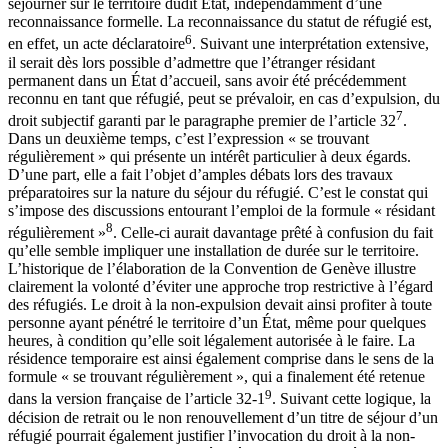
séjourner sur le territoire dudit État, indépendamment d’une
reconnaissance formelle. La reconnaissance du statut de réfugié est,
6
en effet, un acte déclaratoire
. Suivant une interprétation extensive,
il serait dès lors possible d’admettre que l’étranger résidant
permanent dans un État d’accueil, sans avoir été précédemment
reconnu en tant que réfugié, peut se prévaloir, en cas d’expulsion, du
7
droit subjectif garanti par le paragraphe premier de l’article 32
.
Dans un deuxième temps, c’est l’expression « se trouvant
régulièrement » qui présente un intérêt particulier à deux égards.
D’une part, elle a fait l’objet d’amples débats lors des travaux
préparatoires sur la nature du séjour du réfugié. C’est le constat qui
s’impose des discussions entourant l’emploi de la formule « résidant
8
régulièrement »
. Celle-ci aurait davantage prêté à confusion du fait
qu’elle semble impliquer une installation de durée sur le territoire.
L’historique de l’élaboration de la Convention de Genève illustre
clairement la volonté d’éviter une approche trop restrictive à l’égard
des réfugiés. Le droit à la non-expulsion devait ainsi profiter à toute
personne ayant pénétré le territoire d’un État, même pour quelques
heures, à condition qu’elle soit légalement autorisée à le faire. La
résidence temporaire est ainsi également comprise dans le sens de la
formule « se trouvant régulièrement », qui a finalement été retenue
9
dans la version française de l’article 32-1
. Suivant cette logique, la
décision de retrait ou le non renouvellement d’un titre de séjour d’un
réfugié pourrait également justifier l’invocation du droit à la non-