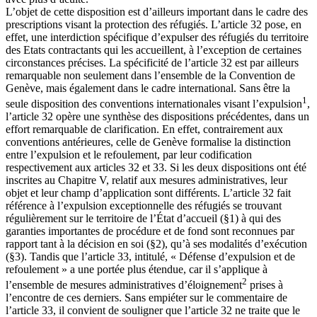
L’objet de cette disposition est d’ailleurs important dans le cadre des
prescriptions visant la protection des réfugiés. L’article 32 pose, en
effet, une interdiction spécifique d’expulser des réfugiés du territoire
des Etats contractants qui les accueillent, à l’exception de certaines
circonstances précises. La spécificité de l’article 32 est par ailleurs
remarquable non seulement dans l’ensemble de la Convention de
Genève, mais également dans le cadre international. Sans être la
1
seule disposition des conventions internationales visant l’expulsion
,
l’article 32 opère une synthèse des dispositions précédentes, dans un
effort remarquable de clarification. En effet, contrairement aux
conventions antérieures, celle de Genève formalise la distinction
entre l’expulsion et le refoulement, par leur codification
respectivement aux articles 32 et 33. Si les deux dispositions ont été
inscrites au Chapitre V, relatif aux mesures administratives, leur
objet et leur champ d’application sont différents. L’article 32 fait
référence à l’expulsion exceptionnelle des réfugiés se trouvant
régulièrement sur le territoire de l’État d’accueil (§1) à qui des
garanties importantes de procédure et de fond sont reconnues par
rapport tant à la décision en soi (§2), qu’à ses modalités d’exécution
(§3). Tandis que l’article 33, intitulé, « Défense d’expulsion et de
refoulement » a une portée plus étendue, car il s’applique à
2
l’ensemble de mesures administratives d’éloignement
prises à
l’encontre de ces derniers. Sans empiéter sur le commentaire de
l’article 33, il convient de souligner que l’article 32 ne traite que le