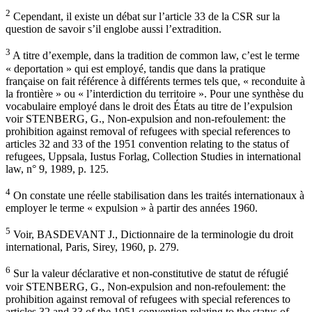
2
Cependant, il existe un débat sur l’article 33 de la CSR sur la
question de savoir s’il englobe aussi l’extradition.
3
A titre d’exemple, dans la tradition de common law, c’est le terme
« deportation » qui est employé, tandis que dans la pratique
française on fait référence à différents termes tels que, « reconduite à
la frontière » ou « l’interdiction du territoire ». Pour une synthèse du
vocabulaire employé dans le droit des États au titre de l’expulsion
voir STENBERG, G., Non-expulsion and non-refoulement: the
prohibition against removal of refugees with special references to
articles 32 and 33 of the 1951 convention relating to the status of
refugees, Uppsala, Iustus Forlag, Collection Studies in international
law, n° 9, 1989, p. 125.
4
On constate une réelle stabilisation dans les traités internationaux à
employer le terme « expulsion » à partir des années 1960.
5
Voir, BASDEVANT J., Dictionnaire de la terminologie du droit
international, Paris, Sirey, 1960, p. 279.
6
Sur la valeur déclarative et non-constitutive de statut de réfugié
voir STENBERG, G., Non-expulsion and non-refoulement: the
prohibition against removal of refugees with special references to
articles 32 and 33 of the 1951 convention relating to the status of