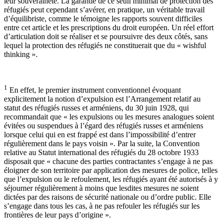
leur souveraineté. La garantie de ce seuil minimal de protection des
réfugiés peut cependant s’avérer, en pratique, un véritable travail
d’équilibriste, comme le témoigne les rapports souvent difficiles
entre cet article et les prescriptions du droit européen. Un réel effort
d’articulation doit se réaliser et se poursuivre des deux côtés, sans
lequel la protection des réfugiés ne constituerait que du « wishful
thinking ».
1
En effet, le premier instrument conventionnel évoquant
explicitement la notion d’expulsion est l’Arrangement relatif au
statut des réfugiés russes et arméniens, du 30 juin 1928, qui
recommandait que « les expulsions ou les mesures analogues soient
évitées ou suspendues à l’égard des réfugiés russes et arméniens
lorsque celui qui en est frappé est dans l’impossibilité d’entrer
régulièrement dans le pays voisin ». Par la suite, la Convention
relative au Statut international des réfugiés du 28 octobre 1933
disposait que « chacune des parties contractantes s’engage à ne pas
éloigner de son territoire par application des mesures de police, telles
que l’expulsion ou le refoulement, les réfugiés ayant été autorisés à y
séjourner régulièrement à moins que lesdites mesures ne soient
dictées par des raisons de sécurité nationale ou d’ordre public. Elle
s’engage dans tous les cas, à ne pas refouler les réfugiés sur les
frontières de leur pays d’origine ».