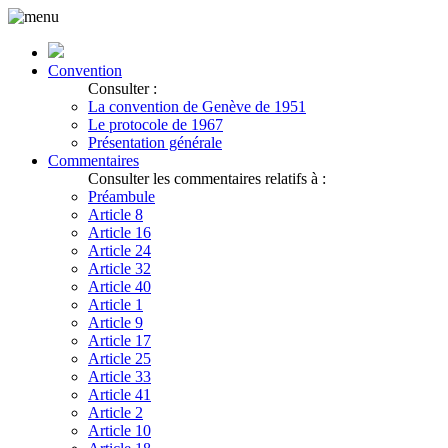
Convention
Consulter :
La convention de Genève de 1951
Le protocole de 1967
Présentation générale
Commentaires
Consulter les commentaires relatifs à :
Préambule
Article 8
Article 16
Article 24
Article 32
Article 40
Article 1
Article 9
Article 17
Article 25
Article 33
Article 41
Article 2
Article 10