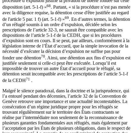
procédure d’expulsion justifie la privation de liberté fondée sur cette
68
disposition (art. 5-1-f) »
. Partant, « si la procédure n’est pas menée
avec la diligence requise, la détention cesse d'être justifiée au regard
69
de l'article 5 par. 1 f) (art. 5-1-f) »
. En d’autres termes, la détention
d’un réfugié soumis à un ordre d’expulsion, décidée selon les
prescriptions de l’article 32-3, ne saurait être compatible avec les
dispositions de l’article 5-1-f de la CEDH, que si les procédures
d’expulsion sont en cours. Il se peut, par ailleurs, conformément à la
législation interne de l’État d’accueil, que la simple invocation de la
nécessité d’exécuter la décision d’expulsion ne suffise pas pour
70
fonder une détention
. Ainsi, une détention aux fins d’expulsion est
justifiée seulement si celle-ci peut être exécutée. Lorsqu’il est
impossible de trouver un autre État d’accueil pour le réfugié, sa
détention serait incompatible avec les prescriptions de l’article 5-1-f
71
de la CEDH
.
Malgré le silence paradoxal, dans la doctrine et la jurisprudence, qui
l’a entouré pendant des décennies, l’article 32 de la Convention de
Genève retrouve une importance et une actualité incontestables. La
consécration d’un régime juridique propre pour les réfugiés se
trouvant régulièrement sur le territoire des États contractants se
réalise par l’intermédiaire non seulement de la reconnaissance de
plusieurs garanties fondamentales aux réfugiés, mais également par
l’acceptation par les États de plusieurs obligations, dans le respect de