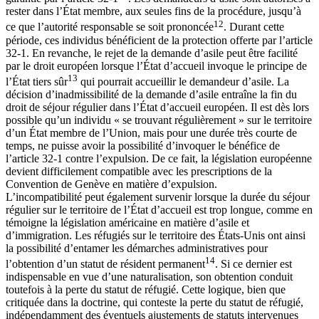
rester dans l’État membre, aux seules fins de la procédure, jusqu’à
12
ce que l’autorité responsable se soit prononcée
. Durant cette
période, ces individus bénéficient de la protection offerte par l’article
32-1. En revanche, le rejet de la demande d’asile peut être facilité
par le droit européen lorsque l’État d’accueil invoque le principe de
13
l’État tiers sûr
qui pourrait accueillir le demandeur d’asile. La
décision d’inadmissibilité de la demande d’asile entraîne la fin du
droit de séjour régulier dans l’État d’accueil européen. Il est dès lors
possible qu’un individu « se trouvant régulièrement » sur le territoire
d’un État membre de l’Union, mais pour une durée très courte de
temps, ne puisse avoir la possibilité d’invoquer le bénéfice de
l’article 32-1 contre l’expulsion. De ce fait, la législation européenne
devient difficilement compatible avec les prescriptions de la
Convention de Genève en matière d’expulsion.
L’incompatibilité peut également survenir lorsque la durée du séjour
régulier sur le territoire de l’État d’accueil est trop longue, comme en
témoigne la législation américaine en matière d’asile et
d’immigration. Les réfugiés sur le territoire des États-Unis ont ainsi
la possibilité d’entamer les démarches administratives pour
14
l’obtention d’un statut de résident permanent
. Si ce dernier est
indispensable en vue d’une naturalisation, son obtention conduit
toutefois à la perte du statut de réfugié. Cette logique, bien que
critiquée dans la doctrine, qui conteste la perte du statut de réfugié,
indépendamment des éventuels ajustements de statuts intervenues