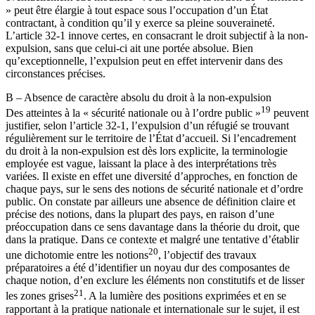
» peut être élargie à tout espace sous l’occupation d’un État
contractant, à condition qu’il y exerce sa pleine souveraineté.
L’article 32-1 innove certes, en consacrant le droit subjectif à la non-
expulsion, sans que celui-ci ait une portée absolue. Bien
qu’exceptionnelle, l’expulsion peut en effet intervenir dans des
circonstances précises.
B – Absence de caractère absolu du droit à la non-expulsion
19
Des atteintes à la « sécurité nationale ou à l’ordre public »
peuvent
justifier, selon l’article 32-1, l’expulsion d’un réfugié se trouvant
régulièrement sur le territoire de l’État d’accueil. Si l’encadrement
du droit à la non-expulsion est dès lors explicite, la terminologie
employée est vague, laissant la place à des interprétations très
variées. Il existe en effet une diversité d’approches, en fonction de
chaque pays, sur le sens des notions de sécurité nationale et d’ordre
public. On constate par ailleurs une absence de définition claire et
précise des notions, dans la plupart des pays, en raison d’une
préoccupation dans ce sens davantage dans la théorie du droit, que
dans la pratique. Dans ce contexte et malgré une tentative d’établir
20
une dichotomie entre les notions
, l’objectif des travaux
préparatoires a été d’identifier un noyau dur des composantes de
chaque notion, d’en exclure les éléments non constitutifs et de lisser
21
les zones grises
. A la lumière des positions exprimées et en se
rapportant à la pratique nationale et internationale sur le sujet, il est