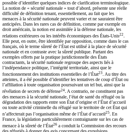
possible d’identifier quelques indices de clarification terminologique.
La notion de « sécurité nationale » tout d’abord, présente une réelle
difficulté de définition tenant, essentiellement, au fait que les
menaces à la sécurité nationale peuvent varier et ne sauraient être
anticipées. Dans les rares cas de définition, comme par exemple en
droit américain, la notion est assimilée à la défense nationale, les
22
relations extérieures ou les intérêts économiques des États-Unis
.
Elle peut, en outre, être identifiée par opposition, comme dans le cas
français, où le terme sûreté de l’État est utilisé à la place de sécurité
nationale et en contraste avec la sûreté publique. Partant des
exemples offerts par la pratique juridictionnelle des États
contractants, la sécurité nationale regroupe des aspects liés à
l’indépendance politique, l’intégrité territoriale, ainsi que le
23
fonctionnement des institutions essentielles de l’État
. Au titre des
atteintes, il a été possible d’identifier les tentatives de coup d’État ou
l’affiliation à toute organisation poursuivant un tel but, ainsi que la
24
révélation de secrets de défense
. A contrario, ne constituent pas
des menaces à la sécurité nationale, l’état de santé du réfugié ou la
dégradation des rapports entre son État d’origine et l’État d’accueil
ou toute activité criminelle du réfugié sur le territoire de cet État qui
25
n’affecterait pas l’organisation même de l’État d’accueil
. En
France, la législation particulièrement contraignante sur les cas de
26
menace à la sûreté de l’État
a conduit la Commission des recours
des réfugiés à donner des avis concernant des expulsions