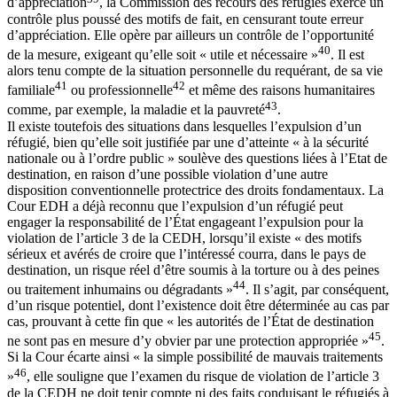
d’appréciation
, la Commission des recours des réfugiés exerce un
contrôle plus poussé des motifs de fait, en censurant toute erreur
d’appréciation. Elle opère par ailleurs un contrôle de l’opportunité
40
de la mesure, exigeant qu’elle soit « utile et nécessaire »
. Il est
alors tenu compte de la situation personnelle du requérant, de sa vie
41
42
familiale
ou professionnelle
et même des raisons humanitaires
43
comme, par exemple, la maladie et la pauvreté
.
Il existe toutefois des situations dans lesquelles l’expulsion d’un
réfugié, bien qu’elle soit justifiée par une d’atteinte « à la sécurité
nationale ou à l’ordre public » soulève des questions liées à l’Etat de
destination, en raison d’une possible violation d’une autre
disposition conventionnelle protectrice des droits fondamentaux. La
Cour EDH a déjà reconnu que l’expulsion d’un réfugié peut
engager la responsabilité de l’État engageant l’expulsion pour la
violation de l’article 3 de la CEDH, lorsqu’il existe « des motifs
sérieux et avérés de croire que l’intéressé courra, dans le pays de
destination, un risque réel d’être soumis à la torture ou à des peines
44
ou traitement inhumains ou dégradants »
. Il s’agit, par conséquent,
d’un risque potentiel, dont l’existence doit être déterminée au cas par
cas, prouvant à cette fin que « les autorités de l’État de destination
45
ne sont pas en mesure d’y obvier par une protection appropriée »
.
Si la Cour écarte ainsi « la simple possibilité de mauvais traitements
46
»
, elle souligne que l’examen du risque de violation de l’article 3
de la CEDH ne doit tenir compte ni des faits conduisant le réfugiés à