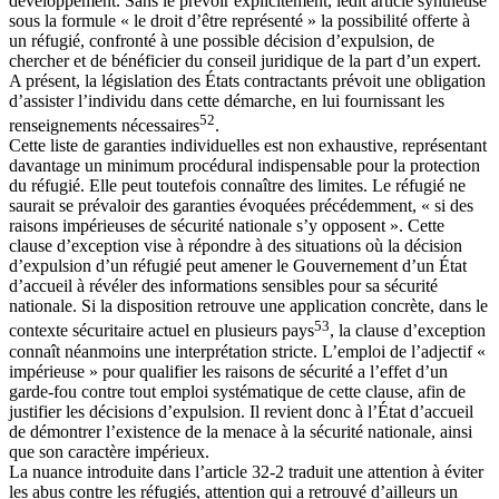
développement. Sans le prévoir explicitement, ledit article synthétise
sous la formule « le droit d’être représenté » la possibilité offerte à
un réfugié, confronté à une possible décision d’expulsion, de
chercher et de bénéficier du conseil juridique de la part d’un expert.
A présent, la législation des États contractants prévoit une obligation
d’assister l’individu dans cette démarche, en lui fournissant les
52
renseignements nécessaires
.
Cette liste de garanties individuelles est non exhaustive, représentant
davantage un minimum procédural indispensable pour la protection
du réfugié. Elle peut toutefois connaître des limites. Le réfugié ne
saurait se prévaloir des garanties évoquées précédemment, « si des
raisons impérieuses de sécurité nationale s’y opposent ». Cette
clause d’exception vise à répondre à des situations où la décision
d’expulsion d’un réfugié peut amener le Gouvernement d’un État
d’accueil à révéler des informations sensibles pour sa sécurité
nationale. Si la disposition retrouve une application concrète, dans le
53
contexte sécuritaire actuel en plusieurs pays
, la clause d’exception
connaît néanmoins une interprétation stricte. L’emploi de l’adjectif «
impérieuse » pour qualifier les raisons de sécurité a l’effet d’un
garde-fou contre tout emploi systématique de cette clause, afin de
justifier les décisions d’expulsion. Il revient donc à l’État d’accueil
de démontrer l’existence de la menace à la sécurité nationale, ainsi
que son caractère impérieux.
La nuance introduite dans l’article 32-2 traduit une attention à éviter
les abus contre les réfugiés, attention qui a retrouvé d’ailleurs un