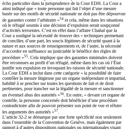
écho particulier dans la jurisprudence de la Cour EDH. La Cour a
ainsi indiqué que « toute personne qui fait l’objet d’une mesure
basée sur des motifs de sécurité nationale ne doit pas être dépourvue
54
de garanties contre l’arbitraire »
et cela, même dans les situations
où le réfugié soumis à une décision d’expulsion serait soupçonné
d’activités terroristes. C’est en effet dans l’affaire Chahal que la
Cour a souligné la nécessité de trouver des « techniques permettant
de concilier, d’une part, les soucis légitimes de sécurité quant à la
nature et aux sources de renseignements et, de l’autre, la nécessité
d’accorder en suffisance au justiciable le bénéfice des règles de
55
procédure »
. Cela implique que des garanties minimales doivent
être reconnues au profit d’un réfugié, même dans les cas où l’État
justifie son expulsion en invoquant les raisons de sécurité nationale.
La Cour EDH a inclut dans cette catégorie « la possibilité de faire
contrôler la mesure litigieuse par un organe indépendant et impartial,
habilité à se pencher sur toutes les questions de fait et de droit
pertinentes, pour trancher sur la légalité de la mesure et sanctionner
56
un éventuel abus des autorités »
. En outre, « devant cet organe de
contrôle, la personne concernée doit bénéficier d’une procédure
contradictoire afin de pouvoir présenter son point de vue et réfuter
57
les arguments des autorités »
.
L’article 32-2 se démarque par une forte spécificité non seulement
dans l’ensemble de la Convention de Genève, mais également par
rapport à d’autres dispositions nationales ou internationales visant