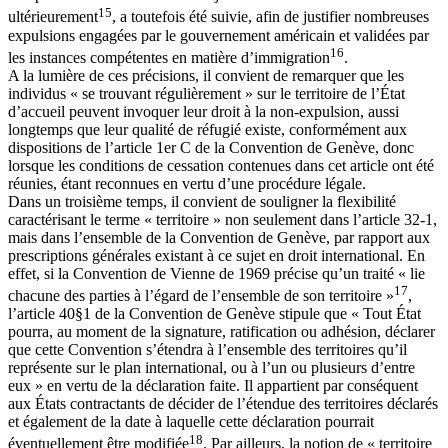
15
ultérieurement
, a toutefois été suivie, afin de justifier nombreuses
expulsions engagées par le gouvernement américain et validées par
16
les instances compétentes en matière d’immigration
.
A la lumière de ces précisions, il convient de remarquer que les
individus « se trouvant régulièrement » sur le territoire de l’État
d’accueil peuvent invoquer leur droit à la non-expulsion, aussi
longtemps que leur qualité de réfugié existe, conformément aux
dispositions de l’article 1er C de la Convention de Genève, donc
lorsque les conditions de cessation contenues dans cet article ont été
réunies, étant reconnues en vertu d’une procédure légale.
Dans un troisième temps, il convient de souligner la flexibilité
caractérisant le terme « territoire » non seulement dans l’article 32-1,
mais dans l’ensemble de la Convention de Genève, par rapport aux
prescriptions générales existant à ce sujet en droit international. En
effet, si la Convention de Vienne de 1969 précise qu’un traité « lie
17
chacune des parties à l’égard de l’ensemble de son territoire »
,
l’article 40§1 de la Convention de Genève stipule que « Tout État
pourra, au moment de la signature, ratification ou adhésion, déclarer
que cette Convention s’étendra à l’ensemble des territoires qu’il
représente sur le plan international, ou à l’un ou plusieurs d’entre
eux » en vertu de la déclaration faite. Il appartient par conséquent
aux États contractants de décider de l’étendue des territoires déclarés
et également de la date à laquelle cette déclaration pourrait
18
éventuellement être modifiée
. Par ailleurs, la notion de « territoire