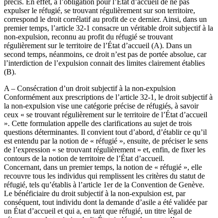
précis. En effet, à l’obligation pour l’État d’accueil de ne pas
expulser le réfugié, se trouvant régulièrement sur son territoire,
correspond le droit corrélatif au profit de ce dernier. Ainsi, dans un
premier temps, l’article 32-1 consacre un véritable droit subjectif à la
non-expulsion, reconnu au profit du réfugié se trouvant
régulièrement sur le territoire de l’État d’accueil (A). Dans un
second temps, néanmoins, ce droit n’est pas de portée absolue, car
l’interdiction de l’expulsion connait des limites clairement établies
(B).
A – Consécration d’un droit subjectif à la non-expulsion
Conformément aux prescriptions de l’article 32-1, le droit subjectif à
la non-expulsion vise une catégorie précise de réfugiés, à savoir
ceux « se trouvant régulièrement sur le territoire de l’État d’accueil
». Cette formulation appelle des clarifications au sujet de trois
questions déterminantes. Il convient tout d’abord, d’établir ce qu’il
est entendu par la notion de « réfugié », ensuite, de préciser le sens
de l’expression « se trouvant régulièrement » et, enfin, de fixer les
contours de la notion de territoire de l’État d’accueil.
Concernant, dans un premier temps, la notion de « réfugié », elle
recouvre tous les individus qui remplissent les critères du statut de
réfugié, tels qu’établis à l’article 1er de la Convention de Genève.
Le bénéficiaire du droit subjectif à la non-expulsion est, par
conséquent, tout individu dont la demande d’asile a été validée par
un État d’accueil et qui a, en tant que réfugié, un titre légal de