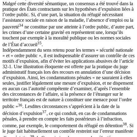
Malgré cette diversité sémantique, un consensus a été trouvé dans la
pratique des États contractants sur les hypothèses d’expulsion liées à
l’ordre public. Si, d’une part, la situation du réfugié nécessitant
l’assistance sociale en raison de la maladie, l’absence d’emploi ou la
34
pauvreté
ne constitue par une atteinte à l’ordre public, d’autre part,
les crimes d’une certaine gravité en représentent une, lorsqu’ils
touchent par exemple à la moralité publique ou les normes sociales
35
de l’État d’accueil
.
Indépendamment du sens retenu pour les termes « sécurité nationale
» et « ordre public », il est indispensable d’assurer un contrôle de ces
motifs d’expulsion, afin d’éviter les applications abusives de l’article
32-1. Une illustration éloquente est offerte par la pratique du juge
administratif français lors des recours en annulation d’une décision
d’expulsion. Ainsi, les condamnations pénales « ne sauraient à elles
seules, justifier légalement une mesure d’expulsion, et ne dispensent
en aucun cas l’autorité compétente d’examiner, d’après l’ensemble
des circonstances de l’affaire, si la présence de l’étranger sur le
territoire français est de nature à constituer une menace pour l’ordre
36
public »
. Lesdites circonstances s’apprécient à la date de la
37
décision d’expulsion
, ce qui conduit, en cas de condamnations
pénales, à prendre en compte les faits postérieurs à l’infraction,
38
comme, par exemple, le comportement du réfugié en détention
. Si
le juge fait habituellement un contrôle restreint sur l’erreur manifeste
39