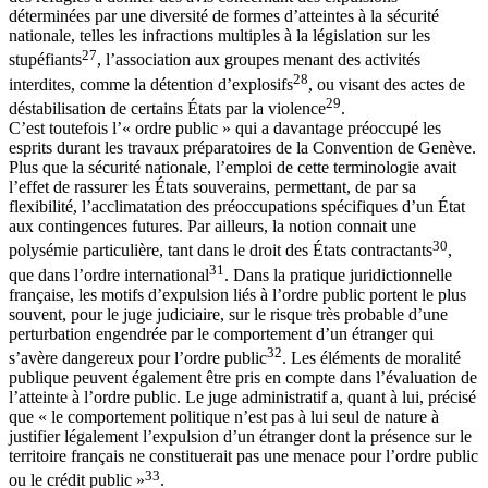
déterminées par une diversité de formes d’atteintes à la sécurité
nationale, telles les infractions multiples à la législation sur les
27
stupéfiants
, l’association aux groupes menant des activités
28
interdites, comme la détention d’explosifs
, ou visant des actes de
29
déstabilisation de certains États par la violence
.
C’est toutefois l’« ordre public » qui a davantage préoccupé les
esprits durant les travaux préparatoires de la Convention de Genève.
Plus que la sécurité nationale, l’emploi de cette terminologie avait
l’effet de rassurer les États souverains, permettant, de par sa
flexibilité, l’acclimatation des préoccupations spécifiques d’un État
aux contingences futures. Par ailleurs, la notion connait une
30
polysémie particulière, tant dans le droit des États contractants
,
31
que dans l’ordre international
. Dans la pratique juridictionnelle
française, les motifs d’expulsion liés à l’ordre public portent le plus
souvent, pour le juge judiciaire, sur le risque très probable d’une
perturbation engendrée par le comportement d’un étranger qui
32
s’avère dangereux pour l’ordre public
. Les éléments de moralité
publique peuvent également être pris en compte dans l’évaluation de
l’atteinte à l’ordre public. Le juge administratif a, quant à lui, précisé
que « le comportement politique n’est pas à lui seul de nature à
justifier légalement l’expulsion d’un étranger dont la présence sur le
territoire français ne constituerait pas une menace pour l’ordre public
33
ou le crédit public »
.