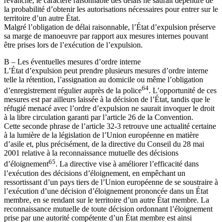
revanche, le caractère raisonnable des délais ne saurait dépendre de
la probabilité d’obtenir les autorisations nécessaires pour entrer sur le
territoire d’un autre État.
Malgré l’obligation de délai raisonnable, l’État d’expulsion préserve
sa marge de manoeuvre par rapport aux mesures internes pouvant
être prises lors de l’exécution de l’expulsion.
B – Les éventuelles mesures d’ordre interne
L’État d’expulsion peut prendre plusieurs mesures d’ordre interne
telle la rétention, l’assignation au domicile ou même l’obligation
64
d’enregistrement régulier auprès de la police
. L’opportunité de ces
mesures est par ailleurs laissée à la décision de l’État, tandis que le
réfugié menacé avec l’ordre d’expulsion ne saurait invoquer le droit
à la libre circulation garanti par l’article 26 de la Convention.
Cette seconde phrase de l’article 32-3 retrouve une actualité certaine
à la lumière de la législation de l’Union européenne en matière
d’asile et, plus précisément, de la directive du Conseil du 28 mai
2001 relative à la reconnaissance mutuelle des décisions
65
d’éloignement
. La directive vise à améliorer l’efficacité dans
l’exécution des décisions d’éloignement, en empêchant un
ressortissant d’un pays tiers de l’Union européenne de se soustraire à
l’exécution d’une décision d’éloignement prononcée dans un État
membre, en se rendant sur le territoire d’un autre État membre. La
reconnaissance mutuelle de toute décision ordonnant l’éloignement
prise par une autorité compétente d’un État membre est ainsi