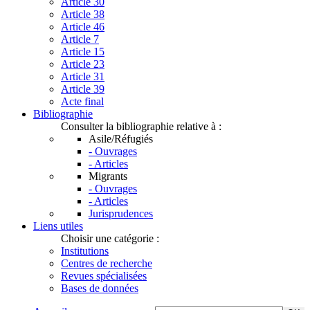
Article 30
Article 38
Article 46
Article 7
Article 15
Article 23
Article 31
Article 39
Acte final
Bibliographie
Consulter la bibliographie relative à :
Asile/Réfugiés
- Ouvrages
- Articles
Migrants
- Ouvrages
- Articles
Jurisprudences
Liens utiles
Choisir une catégorie :
Institutions
Centres de recherche
Revues spécialisées
Bases de données