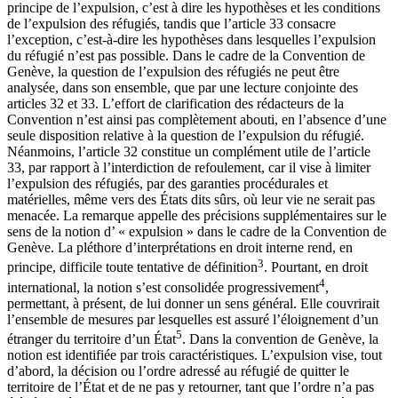
principe de l’expulsion, c’est à dire les hypothèses et les conditions
de l’expulsion des réfugiés, tandis que l’article 33 consacre
l’exception, c’est-à-dire les hypothèses dans lesquelles l’expulsion
du réfugié n’est pas possible. Dans le cadre de la Convention de
Genève, la question de l’expulsion des réfugiés ne peut être
analysée, dans son ensemble, que par une lecture conjointe des
articles 32 et 33. L’effort de clarification des rédacteurs de la
Convention n’est ainsi pas complètement abouti, en l’absence d’une
seule disposition relative à la question de l’expulsion du réfugié.
Néanmoins, l’article 32 constitue un complément utile de l’article
33, par rapport à l’interdiction de refoulement, car il vise à limiter
l’expulsion des réfugiés, par des garanties procédurales et
matérielles, même vers des États dits sûrs, où leur vie ne serait pas
menacée. La remarque appelle des précisions supplémentaires sur le
sens de la notion d’ « expulsion » dans le cadre de la Convention de
Genève. La pléthore d’interprétations en droit interne rend, en
3
principe, difficile toute tentative de définition
. Pourtant, en droit
4
international, la notion s’est consolidée progressivement
,
permettant, à présent, de lui donner un sens général. Elle couvrirait
l’ensemble de mesures par lesquelles est assuré l’éloignement d’un
5
étranger du territoire d’un État
. Dans la convention de Genève, la
notion est identifiée par trois caractéristiques. L’expulsion vise, tout
d’abord, la décision ou l’ordre adressé au réfugié de quitter le
territoire de l’État et de ne pas y retourner, tant que l’ordre n’a pas