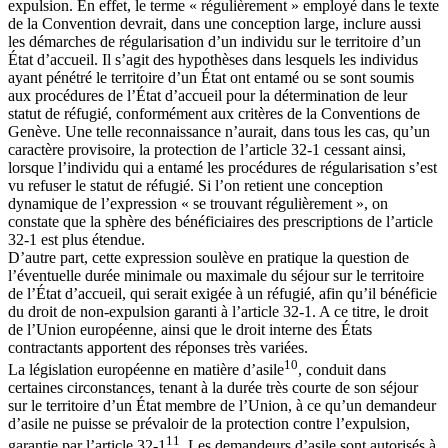
expulsion. En effet, le terme « régulièrement » employé dans le texte
de la Convention devrait, dans une conception large, inclure aussi
les démarches de régularisation d’un individu sur le territoire d’un
État d’accueil. Il s’agit des hypothèses dans lesquels les individus
ayant pénétré le territoire d’un État ont entamé ou se sont soumis
aux procédures de l’État d’accueil pour la détermination de leur
statut de réfugié, conformément aux critères de la Conventions de
Genève. Une telle reconnaissance n’aurait, dans tous les cas, qu’un
caractère provisoire, la protection de l’article 32-1 cessant ainsi,
lorsque l’individu qui a entamé les procédures de régularisation s’est
vu refuser le statut de réfugié. Si l’on retient une conception
dynamique de l’expression « se trouvant régulièrement », on
constate que la sphère des bénéficiaires des prescriptions de l’article
32-1 est plus étendue.
D’autre part, cette expression soulève en pratique la question de
l’éventuelle durée minimale ou maximale du séjour sur le territoire
de l’État d’accueil, qui serait exigée à un réfugié, afin qu’il bénéficie
du droit de non-expulsion garanti à l’article 32-1. A ce titre, le droit
de l’Union européenne, ainsi que le droit interne des États
contractants apportent des réponses très variées.
10
La législation européenne en matière d’asile
, conduit dans
certaines circonstances, tenant à la durée très courte de son séjour
sur le territoire d’un État membre de l’Union, à ce qu’un demandeur
d’asile ne puisse se prévaloir de la protection contre l’expulsion,
11
garantie par l’article 32-1
. Les demandeurs d’asile sont autorisés à