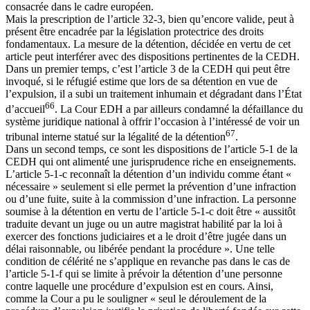
consacrée dans le cadre européen.
Mais la prescription de l’article 32-3, bien qu’encore valide, peut à
présent être encadrée par la législation protectrice des droits
fondamentaux. La mesure de la détention, décidée en vertu de cet
article peut interférer avec des dispositions pertinentes de la CEDH.
Dans un premier temps, c’est l’article 3 de la CEDH qui peut être
invoqué, si le réfugié estime que lors de sa détention en vue de
l’expulsion, il a subi un traitement inhumain et dégradant dans l’État
66
d’accueil
. La Cour EDH a par ailleurs condamné la défaillance du
système juridique national à offrir l’occasion à l’intéressé de voir un
67
tribunal interne statué sur la légalité de la détention
.
Dans un second temps, ce sont les dispositions de l’article 5-1 de la
CEDH qui ont alimenté une jurisprudence riche en enseignements.
L’article 5-1-c reconnaît la détention d’un individu comme étant «
nécessaire » seulement si elle permet la prévention d’une infraction
ou d’une fuite, suite à la commission d’une infraction. La personne
soumise à la détention en vertu de l’article 5-1-c doit être « aussitôt
traduite devant un juge ou un autre magistrat habilité par la loi à
exercer des fonctions judiciaires et a le droit d’être jugée dans un
délai raisonnable, ou libérée pendant la procédure ». Une telle
condition de célérité ne s’applique en revanche pas dans le cas de
l’article 5-1-f qui se limite à prévoir la détention d’une personne
contre laquelle une procédure d’expulsion est en cours. Ainsi,
comme la Cour a pu le souligner « seul le déroulement de la