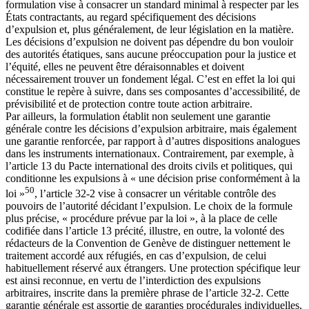
formulation vise à consacrer un standard minimal à respecter par les
États contractants, au regard spécifiquement des décisions
d’expulsion et, plus généralement, de leur législation en la matière.
Les décisions d’expulsion ne doivent pas dépendre du bon vouloir
des autorités étatiques, sans aucune préoccupation pour la justice et
l’équité, elles ne peuvent être déraisonnables et doivent
nécessairement trouver un fondement légal. C’est en effet la loi qui
constitue le repère à suivre, dans ses composantes d’accessibilité, de
prévisibilité et de protection contre toute action arbitraire.
Par ailleurs, la formulation établit non seulement une garantie
générale contre les décisions d’expulsion arbitraire, mais également
une garantie renforcée, par rapport à d’autres dispositions analogues
dans les instruments internationaux. Contrairement, par exemple, à
l’article 13 du Pacte international des droits civils et politiques, qui
conditionne les expulsions à « une décision prise conformément à la
50
loi »
, l’article 32-2 vise à consacrer un véritable contrôle des
pouvoirs de l’autorité décidant l’expulsion. Le choix de la formule
plus précise, « procédure prévue par la loi », à la place de celle
codifiée dans l’article 13 précité, illustre, en outre, la volonté des
rédacteurs de la Convention de Genève de distinguer nettement le
traitement accordé aux réfugiés, en cas d’expulsion, de celui
habituellement réservé aux étrangers. Une protection spécifique leur
est ainsi reconnue, en vertu de l’interdiction des expulsions
arbitraires, inscrite dans la première phrase de l’article 32-2. Cette
garantie générale est assortie de garanties procédurales individuelles,