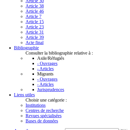
Article 30
Article 38
Article 46
Article 7
Article 15
Article 23
Article 31
Article 39
Acte final
Bibliographie
Consulter la bibliographie relative à :
Asile/Réfugiés
- Ouvrages
- Articles
Migrants
- Ouvrages
- Articles
Jurisprudences
Liens utiles
Choisir une catégorie :
Institutions
Centres de recherche
Revues spécialisées
Bases de données