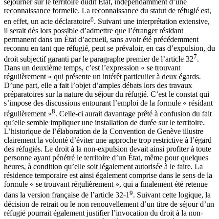
séjourner sur le territoire dudit État, indépendamment d’une
reconnaissance formelle. La reconnaissance du statut de réfugié est,
6
en effet, un acte déclaratoire
. Suivant une interprétation extensive,
il serait dès lors possible d’admettre que l’étranger résidant
permanent dans un État d’accueil, sans avoir été précédemment
reconnu en tant que réfugié, peut se prévaloir, en cas d’expulsion, du
7
droit subjectif garanti par le paragraphe premier de l’article 32
.
Dans un deuxième temps, c’est l’expression « se trouvant
régulièrement » qui présente un intérêt particulier à deux égards.
D’une part, elle a fait l’objet d’amples débats lors des travaux
préparatoires sur la nature du séjour du réfugié. C’est le constat qui
s’impose des discussions entourant l’emploi de la formule « résidant
8
régulièrement »
. Celle-ci aurait davantage prêté à confusion du fait
qu’elle semble impliquer une installation de durée sur le territoire.
L’historique de l’élaboration de la Convention de Genève illustre
clairement la volonté d’éviter une approche trop restrictive à l’égard
des réfugiés. Le droit à la non-expulsion devait ainsi profiter à toute
personne ayant pénétré le territoire d’un État, même pour quelques
heures, à condition qu’elle soit légalement autorisée à le faire. La
résidence temporaire est ainsi également comprise dans le sens de la
formule « se trouvant régulièrement », qui a finalement été retenue
9
dans la version française de l’article 32-1
. Suivant cette logique, la
décision de retrait ou le non renouvellement d’un titre de séjour d’un
réfugié pourrait également justifier l’invocation du droit à la non-