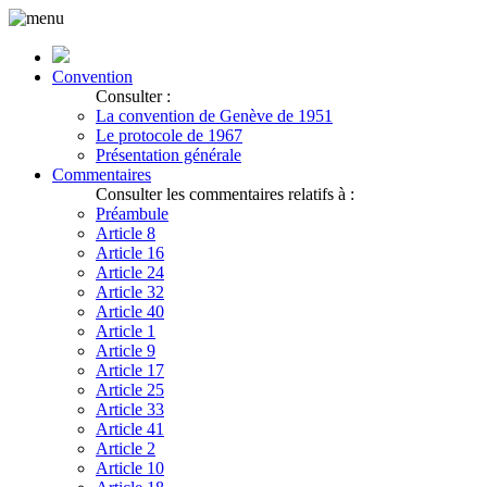
Convention
Consulter :
La convention de Genève de 1951
Le protocole de 1967
Présentation générale
Commentaires
Consulter les commentaires relatifs à :
Préambule
Article 8
Article 16
Article 24
Article 32
Article 40
Article 1
Article 9
Article 17
Article 25
Article 33
Article 41
Article 2
Article 10