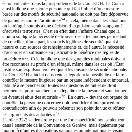
écho particulier dans la jurisprudence de la Cour EDH. La Cour a
ainsi indiqué que « toute personne qui fait l’objet d’une mesure
basée sur des motifs de sécurité nationale ne doit pas être dépourvue
54
de garanties contre l’arbitraire »
et cela, même dans les situations
où le réfugié soumis à une décision d’expulsion serait soupçonné
d’activités terroristes. C’est en effet dans l’affaire Chahal que la
Cour a souligné la nécessité de trouver des « techniques permettant
de concilier, d’une part, les soucis légitimes de sécurité quant à la
nature et aux sources de renseignements et, de l’autre, la nécessité
d’accorder en suffisance au justiciable le bénéfice des règles de
55
procédure »
. Cela implique que des garanties minimales doivent
être reconnues au profit d’un réfugié, même dans les cas où l’État
justifie son expulsion en invoquant les raisons de sécurité nationale.
La Cour EDH a inclut dans cette catégorie « la possibilité de faire
contrôler la mesure litigieuse par un organe indépendant et impartial,
habilité à se pencher sur toutes les questions de fait et de droit
pertinentes, pour trancher sur la légalité de la mesure et sanctionner
56
un éventuel abus des autorités »
. En outre, « devant cet organe de
contrôle, la personne concernée doit bénéficier d’une procédure
contradictoire afin de pouvoir présenter son point de vue et réfuter
57
les arguments des autorités »
.
L’article 32-2 se démarque par une forte spécificité non seulement
dans l’ensemble de la Convention de Genève, mais également par
rapport à d’autres dispositions nationales ou internationales visant