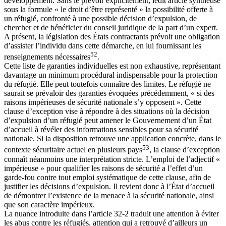
développement. Sans le prévoir explicitement, ledit article synthétise
sous la formule « le droit d’être représenté » la possibilité offerte à
un réfugié, confronté à une possible décision d’expulsion, de
chercher et de bénéficier du conseil juridique de la part d’un expert.
A présent, la législation des États contractants prévoit une obligation
d’assister l’individu dans cette démarche, en lui fournissant les
52
renseignements nécessaires
.
Cette liste de garanties individuelles est non exhaustive, représentant
davantage un minimum procédural indispensable pour la protection
du réfugié. Elle peut toutefois connaître des limites. Le réfugié ne
saurait se prévaloir des garanties évoquées précédemment, « si des
raisons impérieuses de sécurité nationale s’y opposent ». Cette
clause d’exception vise à répondre à des situations où la décision
d’expulsion d’un réfugié peut amener le Gouvernement d’un État
d’accueil à révéler des informations sensibles pour sa sécurité
nationale. Si la disposition retrouve une application concrète, dans le
53
contexte sécuritaire actuel en plusieurs pays
, la clause d’exception
connaît néanmoins une interprétation stricte. L’emploi de l’adjectif «
impérieuse » pour qualifier les raisons de sécurité a l’effet d’un
garde-fou contre tout emploi systématique de cette clause, afin de
justifier les décisions d’expulsion. Il revient donc à l’État d’accueil
de démontrer l’existence de la menace à la sécurité nationale, ainsi
que son caractère impérieux.
La nuance introduite dans l’article 32-2 traduit une attention à éviter
les abus contre les réfugiés, attention qui a retrouvé d’ailleurs un