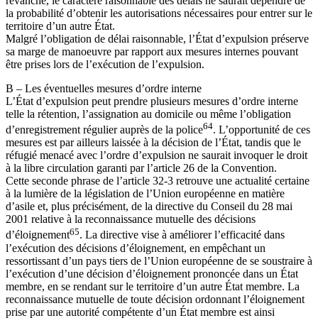
revanche, le caractère raisonnable des délais ne saurait dépendre de
la probabilité d’obtenir les autorisations nécessaires pour entrer sur le
territoire d’un autre État.
Malgré l’obligation de délai raisonnable, l’État d’expulsion préserve
sa marge de manoeuvre par rapport aux mesures internes pouvant
être prises lors de l’exécution de l’expulsion.
B – Les éventuelles mesures d’ordre interne
L’État d’expulsion peut prendre plusieurs mesures d’ordre interne
telle la rétention, l’assignation au domicile ou même l’obligation
64
d’enregistrement régulier auprès de la police
. L’opportunité de ces
mesures est par ailleurs laissée à la décision de l’État, tandis que le
réfugié menacé avec l’ordre d’expulsion ne saurait invoquer le droit
à la libre circulation garanti par l’article 26 de la Convention.
Cette seconde phrase de l’article 32-3 retrouve une actualité certaine
à la lumière de la législation de l’Union européenne en matière
d’asile et, plus précisément, de la directive du Conseil du 28 mai
2001 relative à la reconnaissance mutuelle des décisions
65
d’éloignement
. La directive vise à améliorer l’efficacité dans
l’exécution des décisions d’éloignement, en empêchant un
ressortissant d’un pays tiers de l’Union européenne de se soustraire à
l’exécution d’une décision d’éloignement prononcée dans un État
membre, en se rendant sur le territoire d’un autre État membre. La
reconnaissance mutuelle de toute décision ordonnant l’éloignement
prise par une autorité compétente d’un État membre est ainsi