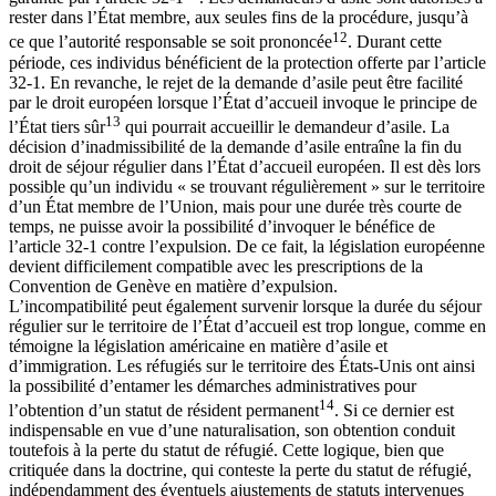
rester dans l’État membre, aux seules fins de la procédure, jusqu’à
12
ce que l’autorité responsable se soit prononcée
. Durant cette
période, ces individus bénéficient de la protection offerte par l’article
32-1. En revanche, le rejet de la demande d’asile peut être facilité
par le droit européen lorsque l’État d’accueil invoque le principe de
13
l’État tiers sûr
qui pourrait accueillir le demandeur d’asile. La
décision d’inadmissibilité de la demande d’asile entraîne la fin du
droit de séjour régulier dans l’État d’accueil européen. Il est dès lors
possible qu’un individu « se trouvant régulièrement » sur le territoire
d’un État membre de l’Union, mais pour une durée très courte de
temps, ne puisse avoir la possibilité d’invoquer le bénéfice de
l’article 32-1 contre l’expulsion. De ce fait, la législation européenne
devient difficilement compatible avec les prescriptions de la
Convention de Genève en matière d’expulsion.
L’incompatibilité peut également survenir lorsque la durée du séjour
régulier sur le territoire de l’État d’accueil est trop longue, comme en
témoigne la législation américaine en matière d’asile et
d’immigration. Les réfugiés sur le territoire des États-Unis ont ainsi
la possibilité d’entamer les démarches administratives pour
14
l’obtention d’un statut de résident permanent
. Si ce dernier est
indispensable en vue d’une naturalisation, son obtention conduit
toutefois à la perte du statut de réfugié. Cette logique, bien que
critiquée dans la doctrine, qui conteste la perte du statut de réfugié,
indépendamment des éventuels ajustements de statuts intervenues