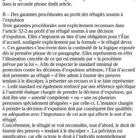
dans la seconde phrase dudit article.
B – Des garanties procédurales au profit des réfugiés soumis à
l’expulsion
Trois garanties procédurales sont explicitement reconnues dans
l’article 32-2 au profit d’un réfugié soumis à une décision
d’expulsion. Elles s’imposent au titre d’une obligation pour l’État
d’accueil, soulignée explicitement par la formule « le réfugié devra
». Ces garanties s’inscrivent dans la continuité de la logique exposée
dès la première phrase de ce paragraphe. Elles représentent en effet
l’illustration concrète de ce qui est entendu par « la procédure
prévue par la loi ». Afin de respecter le standard minimal de
protection contre les décisions d’expulsion arbitraire, l’État d’accueil
doit permettre au réfugié « d’être admis à fournir des preuves
tendant à le disculper, à présenter un recours et à se faire représenter
». Ledit standard est également renforcé par une référence spécifique
à l’autorité étatique chargée de prendre la décision d’expulsion, qui
doit être une « autorité compétente » ou « une ou plusieurs
personnes spécialement désignées » par celle-ci. L’instance chargée
à prendre la décision d’expulsion doit par conséquent être qualifiée,
en adéquation avec l’importance de cet acte qui affecte le sort d’un
réfugié.
Concrètement, le réfugié se voit reconnaître, tout d’abord, le droit de
fournir des preuves « tendant à le disculper ». La précision est
significative, car elle octroie le droit à l’individu potentiellement