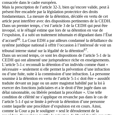
consacrée dans le cadre européen.
Mais la prescription de l’article 32-3, bien qu’encore valide, peut à
présent être encadrée par la législation protectrice des droits
fondamentaux. La mesure de la détention, décidée en vertu de cet
article peut interférer avec des dispositions pertinentes de la CEDH.
Dans un premier temps, c’est l’article 3 de la CEDH qui peut être
invoqué, si le réfugié estime que lors de sa détention en vue de
l’expulsion, il a subi un traitement inhumain et dégradant dans l’État
66
d’accueil
. La Cour EDH a par ailleurs condamné la défaillance du
système juridique national à offrir l’occasion à l’intéressé de voir un
67
tribunal interne statué sur la légalité de la détention
.
Dans un second temps, ce sont les dispositions de l’article 5-1 de la
CEDH qui ont alimenté une jurisprudence riche en enseignements.
L’article 5-1-c reconnaît la détention d’un individu comme étant «
nécessaire » seulement si elle permet la prévention d’une infraction
ou d’une fuite, suite à la commission d’une infraction. La personne
soumise à la détention en vertu de l’article 5-1-c doit être « aussitôt
traduite devant un juge ou un autre magistrat habilité par la loi à
exercer des fonctions judiciaires et a le droit d’être jugée dans un
délai raisonnable, ou libérée pendant la procédure ». Une telle
condition de célérité ne s’applique en revanche pas dans le cas de
l’article 5-1-f qui se limite à prévoir la détention d’une personne
contre laquelle une procédure d’expulsion est en cours. Ainsi,
comme la Cour a pu le souligner « seul le déroulement de la