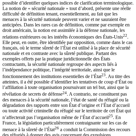
possible d’identifier quelques indices de clarification terminologique.
La notion de « sécurité nationale » tout d’abord, présente une réelle
difficulté de définition tenant, essentiellement, au fait que les
menaces à la sécurité nationale peuvent varier et ne sauraient être
anticipées. Dans les rares cas de définition, comme par exemple en
droit américain, la notion est assimilée à la défense nationale, les
22
relations extérieures ou les intérêts économiques des États-Unis
.
Elle peut, en outre, être identifiée par opposition, comme dans le cas
français, où le terme sûreté de l’État est utilisé à la place de sécurité
nationale et en contraste avec la sûreté publique. Partant des
exemples offerts par la pratique juridictionnelle des États
contractants, la sécurité nationale regroupe des aspects liés à
l’indépendance politique, l’intégrité territoriale, ainsi que le
23
fonctionnement des institutions essentielles de l’État
. Au titre des
atteintes, il a été possible d’identifier les tentatives de coup d’État ou
l’affiliation à toute organisation poursuivant un tel but, ainsi que la
24
révélation de secrets de défense
. A contrario, ne constituent pas
des menaces à la sécurité nationale, l’état de santé du réfugié ou la
dégradation des rapports entre son État d’origine et l’État d’accueil
ou toute activité criminelle du réfugié sur le territoire de cet État qui
25
n’affecterait pas l’organisation même de l’État d’accueil
. En
France, la législation particulièrement contraignante sur les cas de
26
menace à la sûreté de l’État
a conduit la Commission des recours
des réfugiés à donner des avis concernant des expulsions