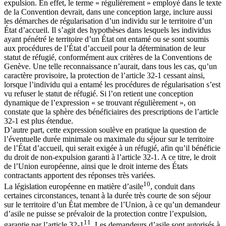
expulsion. En effet, le terme « régulièrement » employé dans le texte
de la Convention devrait, dans une conception large, inclure aussi
les démarches de régularisation d’un individu sur le territoire d’un
État d’accueil. Il s’agit des hypothèses dans lesquels les individus
ayant pénétré le territoire d’un État ont entamé ou se sont soumis
aux procédures de l’État d’accueil pour la détermination de leur
statut de réfugié, conformément aux critères de la Conventions de
Genève. Une telle reconnaissance n’aurait, dans tous les cas, qu’un
caractère provisoire, la protection de l’article 32-1 cessant ainsi,
lorsque l’individu qui a entamé les procédures de régularisation s’est
vu refuser le statut de réfugié. Si l’on retient une conception
dynamique de l’expression « se trouvant régulièrement », on
constate que la sphère des bénéficiaires des prescriptions de l’article
32-1 est plus étendue.
D’autre part, cette expression soulève en pratique la question de
l’éventuelle durée minimale ou maximale du séjour sur le territoire
de l’État d’accueil, qui serait exigée à un réfugié, afin qu’il bénéficie
du droit de non-expulsion garanti à l’article 32-1. A ce titre, le droit
de l’Union européenne, ainsi que le droit interne des États
contractants apportent des réponses très variées.
10
La législation européenne en matière d’asile
, conduit dans
certaines circonstances, tenant à la durée très courte de son séjour
sur le territoire d’un État membre de l’Union, à ce qu’un demandeur
d’asile ne puisse se prévaloir de la protection contre l’expulsion,
11
garantie par l’article 32-1
. Les demandeurs d’asile sont autorisés à