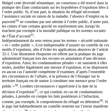
Malgré cette diversité sémantique, un consensus a été trouvé dans la
pratique des États contractants sur les hypothèses d’expulsion liées à
l’ordre public. Si, d’une part, la situation du réfugié nécessitant
l’assistance sociale en raison de la maladie, l’absence d’emploi ou la
34
pauvreté
ne constitue par une atteinte à l’ordre public, d’autre part,
les crimes d’une certaine gravité en représentent une, lorsqu’ils
touchent par exemple à la moralité publique ou les normes sociales
35
de l’État d’accueil
.
Indépendamment du sens retenu pour les termes « sécurité nationale
» et « ordre public », il est indispensable d’assurer un contrôle de ces
motifs d’expulsion, afin d’éviter les applications abusives de l’article
32-1. Une illustration éloquente est offerte par la pratique du juge
administratif français lors des recours en annulation d’une décision
d’expulsion. Ainsi, les condamnations pénales « ne sauraient à elles
seules, justifier légalement une mesure d’expulsion, et ne dispensent
en aucun cas l’autorité compétente d’examiner, d’après l’ensemble
des circonstances de l’affaire, si la présence de l’étranger sur le
territoire français est de nature à constituer une menace pour l’ordre
36
public »
. Lesdites circonstances s’apprécient à la date de la
37
décision d’expulsion
, ce qui conduit, en cas de condamnations
pénales, à prendre en compte les faits postérieurs à l’infraction,
38
comme, par exemple, le comportement du réfugié en détention
. Si
le juge fait habituellement un contrôle restreint sur l’erreur manifeste
39