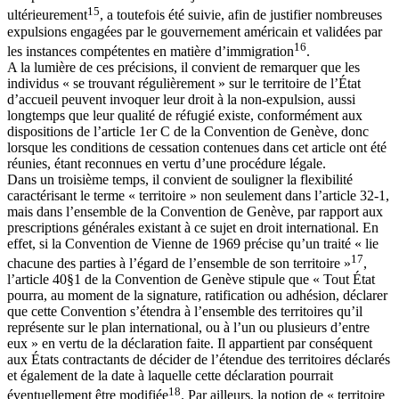
15
ultérieurement
, a toutefois été suivie, afin de justifier nombreuses
expulsions engagées par le gouvernement américain et validées par
16
les instances compétentes en matière d’immigration
.
A la lumière de ces précisions, il convient de remarquer que les
individus « se trouvant régulièrement » sur le territoire de l’État
d’accueil peuvent invoquer leur droit à la non-expulsion, aussi
longtemps que leur qualité de réfugié existe, conformément aux
dispositions de l’article 1er C de la Convention de Genève, donc
lorsque les conditions de cessation contenues dans cet article ont été
réunies, étant reconnues en vertu d’une procédure légale.
Dans un troisième temps, il convient de souligner la flexibilité
caractérisant le terme « territoire » non seulement dans l’article 32-1,
mais dans l’ensemble de la Convention de Genève, par rapport aux
prescriptions générales existant à ce sujet en droit international. En
effet, si la Convention de Vienne de 1969 précise qu’un traité « lie
17
chacune des parties à l’égard de l’ensemble de son territoire »
,
l’article 40§1 de la Convention de Genève stipule que « Tout État
pourra, au moment de la signature, ratification ou adhésion, déclarer
que cette Convention s’étendra à l’ensemble des territoires qu’il
représente sur le plan international, ou à l’un ou plusieurs d’entre
eux » en vertu de la déclaration faite. Il appartient par conséquent
aux États contractants de décider de l’étendue des territoires déclarés
et également de la date à laquelle cette déclaration pourrait
18
éventuellement être modifiée
. Par ailleurs, la notion de « territoire