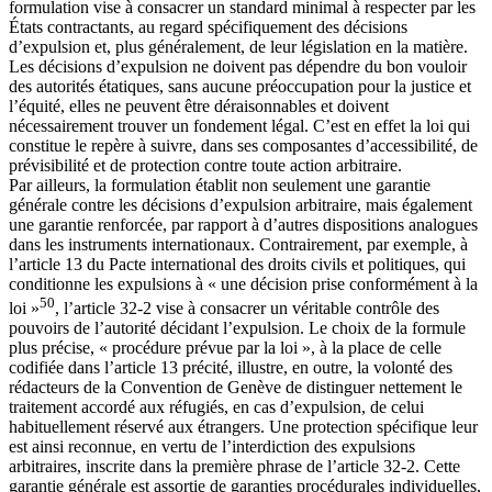
formulation vise à consacrer un standard minimal à respecter par les
États contractants, au regard spécifiquement des décisions
d’expulsion et, plus généralement, de leur législation en la matière.
Les décisions d’expulsion ne doivent pas dépendre du bon vouloir
des autorités étatiques, sans aucune préoccupation pour la justice et
l’équité, elles ne peuvent être déraisonnables et doivent
nécessairement trouver un fondement légal. C’est en effet la loi qui
constitue le repère à suivre, dans ses composantes d’accessibilité, de
prévisibilité et de protection contre toute action arbitraire.
Par ailleurs, la formulation établit non seulement une garantie
générale contre les décisions d’expulsion arbitraire, mais également
une garantie renforcée, par rapport à d’autres dispositions analogues
dans les instruments internationaux. Contrairement, par exemple, à
l’article 13 du Pacte international des droits civils et politiques, qui
conditionne les expulsions à « une décision prise conformément à la
50
loi »
, l’article 32-2 vise à consacrer un véritable contrôle des
pouvoirs de l’autorité décidant l’expulsion. Le choix de la formule
plus précise, « procédure prévue par la loi », à la place de celle
codifiée dans l’article 13 précité, illustre, en outre, la volonté des
rédacteurs de la Convention de Genève de distinguer nettement le
traitement accordé aux réfugiés, en cas d’expulsion, de celui
habituellement réservé aux étrangers. Une protection spécifique leur
est ainsi reconnue, en vertu de l’interdiction des expulsions
arbitraires, inscrite dans la première phrase de l’article 32-2. Cette
garantie générale est assortie de garanties procédurales individuelles,