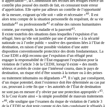
d’appréciation
, la Commission des recours des réfugiés exerce un
contrôle plus poussé des motifs de fait, en censurant toute erreur
d’appréciation. Elle opère par ailleurs un contrôle de l’opportunité
40
de la mesure, exigeant qu’elle soit « utile et nécessaire »
. Il est
alors tenu compte de la situation personnelle du requérant, de sa vie
41
42
familiale
ou professionnelle
et même des raisons humanitaires
43
comme, par exemple, la maladie et la pauvreté
.
Il existe toutefois des situations dans lesquelles l’expulsion d’un
réfugié, bien qu’elle soit justifiée par une d’atteinte « à la sécurité
nationale ou à l’ordre public » soulève des questions liées à l’Etat de
destination, en raison d’une possible violation d’une autre
disposition conventionnelle protectrice des droits fondamentaux. La
Cour EDH a déjà reconnu que l’expulsion d’un réfugié peut
engager la responsabilité de l’État engageant l’expulsion pour la
violation de l’article 3 de la CEDH, lorsqu’il existe « des motifs
sérieux et avérés de croire que l’intéressé courra, dans le pays de
destination, un risque réel d’être soumis à la torture ou à des peines
44
ou traitement inhumains ou dégradants »
. Il s’agit, par conséquent,
d’un risque potentiel, dont l’existence doit être déterminée au cas par
cas, prouvant à cette fin que « les autorités de l’État de destination
45
ne sont pas en mesure d’y obvier par une protection appropriée »
.
Si la Cour écarte ainsi « la simple possibilité de mauvais traitements
46
»
, elle souligne que l’examen du risque de violation de l’article 3
de la CEDH ne doit tenir compte ni des faits conduisant le réfugiés à