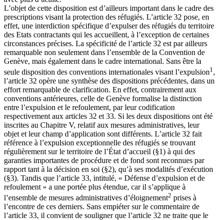
L’objet de cette disposition est d’ailleurs important dans le cadre des
prescriptions visant la protection des réfugiés. L’article 32 pose, en
effet, une interdiction spécifique d’expulser des réfugiés du territoire
des Etats contractants qui les accueillent, à l’exception de certaines
circonstances précises. La spécificité de l’article 32 est par ailleurs
remarquable non seulement dans l’ensemble de la Convention de
Genève, mais également dans le cadre international. Sans être la
1
seule disposition des conventions internationales visant l’expulsion
,
l’article 32 opère une synthèse des dispositions précédentes, dans un
effort remarquable de clarification. En effet, contrairement aux
conventions antérieures, celle de Genève formalise la distinction
entre l’expulsion et le refoulement, par leur codification
respectivement aux articles 32 et 33. Si les deux dispositions ont été
inscrites au Chapitre V, relatif aux mesures administratives, leur
objet et leur champ d’application sont différents. L’article 32 fait
référence à l’expulsion exceptionnelle des réfugiés se trouvant
régulièrement sur le territoire de l’État d’accueil (§1) à qui des
garanties importantes de procédure et de fond sont reconnues par
rapport tant à la décision en soi (§2), qu’à ses modalités d’exécution
(§3). Tandis que l’article 33, intitulé, « Défense d’expulsion et de
refoulement » a une portée plus étendue, car il s’applique à
2
l’ensemble de mesures administratives d’éloignement
prises à
l’encontre de ces derniers. Sans empiéter sur le commentaire de
l’article 33, il convient de souligner que l’article 32 ne traite que le