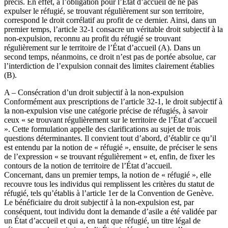
précis. En effet, à l’obligation pour l’État d’accueil de ne pas
expulser le réfugié, se trouvant régulièrement sur son territoire,
correspond le droit corrélatif au profit de ce dernier. Ainsi, dans un
premier temps, l’article 32-1 consacre un véritable droit subjectif à la
non-expulsion, reconnu au profit du réfugié se trouvant
régulièrement sur le territoire de l’État d’accueil (A). Dans un
second temps, néanmoins, ce droit n’est pas de portée absolue, car
l’interdiction de l’expulsion connait des limites clairement établies
(B).
A – Consécration d’un droit subjectif à la non-expulsion
Conformément aux prescriptions de l’article 32-1, le droit subjectif à
la non-expulsion vise une catégorie précise de réfugiés, à savoir
ceux « se trouvant régulièrement sur le territoire de l’État d’accueil
». Cette formulation appelle des clarifications au sujet de trois
questions déterminantes. Il convient tout d’abord, d’établir ce qu’il
est entendu par la notion de « réfugié », ensuite, de préciser le sens
de l’expression « se trouvant régulièrement » et, enfin, de fixer les
contours de la notion de territoire de l’État d’accueil.
Concernant, dans un premier temps, la notion de « réfugié », elle
recouvre tous les individus qui remplissent les critères du statut de
réfugié, tels qu’établis à l’article 1er de la Convention de Genève.
Le bénéficiaire du droit subjectif à la non-expulsion est, par
conséquent, tout individu dont la demande d’asile a été validée par
un État d’accueil et qui a, en tant que réfugié, un titre légal de