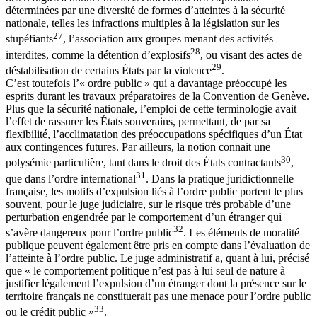
déterminées par une diversité de formes d’atteintes à la sécurité
nationale, telles les infractions multiples à la législation sur les
27
stupéfiants
, l’association aux groupes menant des activités
28
interdites, comme la détention d’explosifs
, ou visant des actes de
29
déstabilisation de certains États par la violence
.
C’est toutefois l’« ordre public » qui a davantage préoccupé les
esprits durant les travaux préparatoires de la Convention de Genève.
Plus que la sécurité nationale, l’emploi de cette terminologie avait
l’effet de rassurer les États souverains, permettant, de par sa
flexibilité, l’acclimatation des préoccupations spécifiques d’un État
aux contingences futures. Par ailleurs, la notion connait une
30
polysémie particulière, tant dans le droit des États contractants
,
31
que dans l’ordre international
. Dans la pratique juridictionnelle
française, les motifs d’expulsion liés à l’ordre public portent le plus
souvent, pour le juge judiciaire, sur le risque très probable d’une
perturbation engendrée par le comportement d’un étranger qui
32
s’avère dangereux pour l’ordre public
. Les éléments de moralité
publique peuvent également être pris en compte dans l’évaluation de
l’atteinte à l’ordre public. Le juge administratif a, quant à lui, précisé
que « le comportement politique n’est pas à lui seul de nature à
justifier légalement l’expulsion d’un étranger dont la présence sur le
territoire français ne constituerait pas une menace pour l’ordre public
33
ou le crédit public »
.