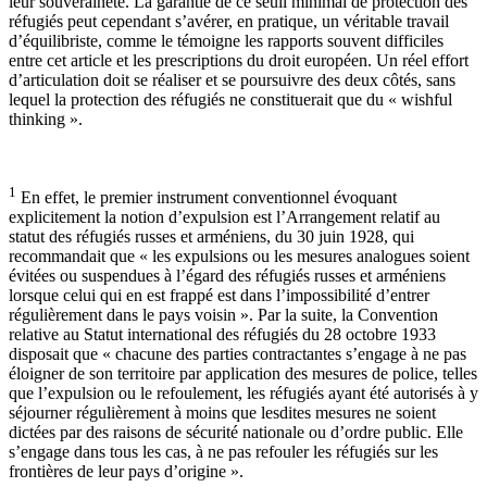
leur souveraineté. La garantie de ce seuil minimal de protection des
réfugiés peut cependant s’avérer, en pratique, un véritable travail
d’équilibriste, comme le témoigne les rapports souvent difficiles
entre cet article et les prescriptions du droit européen. Un réel effort
d’articulation doit se réaliser et se poursuivre des deux côtés, sans
lequel la protection des réfugiés ne constituerait que du « wishful
thinking ».
1
En effet, le premier instrument conventionnel évoquant
explicitement la notion d’expulsion est l’Arrangement relatif au
statut des réfugiés russes et arméniens, du 30 juin 1928, qui
recommandait que « les expulsions ou les mesures analogues soient
évitées ou suspendues à l’égard des réfugiés russes et arméniens
lorsque celui qui en est frappé est dans l’impossibilité d’entrer
régulièrement dans le pays voisin ». Par la suite, la Convention
relative au Statut international des réfugiés du 28 octobre 1933
disposait que « chacune des parties contractantes s’engage à ne pas
éloigner de son territoire par application des mesures de police, telles
que l’expulsion ou le refoulement, les réfugiés ayant été autorisés à y
séjourner régulièrement à moins que lesdites mesures ne soient
dictées par des raisons de sécurité nationale ou d’ordre public. Elle
s’engage dans tous les cas, à ne pas refouler les réfugiés sur les
frontières de leur pays d’origine ».