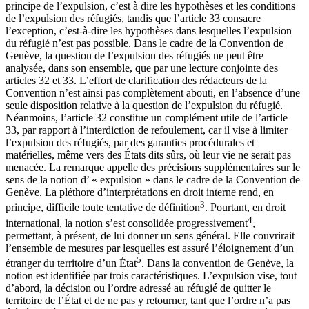
principe de l’expulsion, c’est à dire les hypothèses et les conditions
de l’expulsion des réfugiés, tandis que l’article 33 consacre
l’exception, c’est-à-dire les hypothèses dans lesquelles l’expulsion
du réfugié n’est pas possible. Dans le cadre de la Convention de
Genève, la question de l’expulsion des réfugiés ne peut être
analysée, dans son ensemble, que par une lecture conjointe des
articles 32 et 33. L’effort de clarification des rédacteurs de la
Convention n’est ainsi pas complètement abouti, en l’absence d’une
seule disposition relative à la question de l’expulsion du réfugié.
Néanmoins, l’article 32 constitue un complément utile de l’article
33, par rapport à l’interdiction de refoulement, car il vise à limiter
l’expulsion des réfugiés, par des garanties procédurales et
matérielles, même vers des États dits sûrs, où leur vie ne serait pas
menacée. La remarque appelle des précisions supplémentaires sur le
sens de la notion d’ « expulsion » dans le cadre de la Convention de
Genève. La pléthore d’interprétations en droit interne rend, en
3
principe, difficile toute tentative de définition
. Pourtant, en droit
4
international, la notion s’est consolidée progressivement
,
permettant, à présent, de lui donner un sens général. Elle couvrirait
l’ensemble de mesures par lesquelles est assuré l’éloignement d’un
5
étranger du territoire d’un État
. Dans la convention de Genève, la
notion est identifiée par trois caractéristiques. L’expulsion vise, tout
d’abord, la décision ou l’ordre adressé au réfugié de quitter le
territoire de l’État et de ne pas y retourner, tant que l’ordre n’a pas