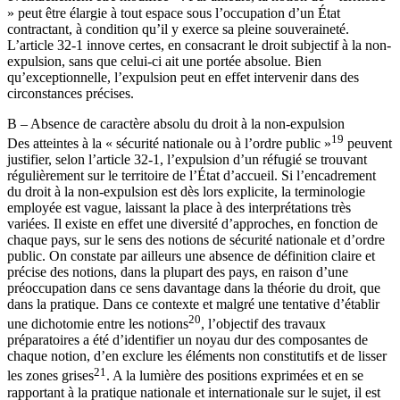
» peut être élargie à tout espace sous l’occupation d’un État
contractant, à condition qu’il y exerce sa pleine souveraineté.
L’article 32-1 innove certes, en consacrant le droit subjectif à la non-
expulsion, sans que celui-ci ait une portée absolue. Bien
qu’exceptionnelle, l’expulsion peut en effet intervenir dans des
circonstances précises.
B – Absence de caractère absolu du droit à la non-expulsion
19
Des atteintes à la « sécurité nationale ou à l’ordre public »
peuvent
justifier, selon l’article 32-1, l’expulsion d’un réfugié se trouvant
régulièrement sur le territoire de l’État d’accueil. Si l’encadrement
du droit à la non-expulsion est dès lors explicite, la terminologie
employée est vague, laissant la place à des interprétations très
variées. Il existe en effet une diversité d’approches, en fonction de
chaque pays, sur le sens des notions de sécurité nationale et d’ordre
public. On constate par ailleurs une absence de définition claire et
précise des notions, dans la plupart des pays, en raison d’une
préoccupation dans ce sens davantage dans la théorie du droit, que
dans la pratique. Dans ce contexte et malgré une tentative d’établir
20
une dichotomie entre les notions
, l’objectif des travaux
préparatoires a été d’identifier un noyau dur des composantes de
chaque notion, d’en exclure les éléments non constitutifs et de lisser
21
les zones grises
. A la lumière des positions exprimées et en se
rapportant à la pratique nationale et internationale sur le sujet, il est