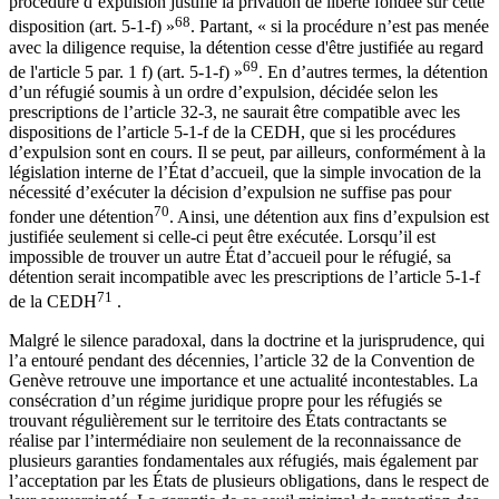
procédure d’expulsion justifie la privation de liberté fondée sur cette
68
disposition (art. 5-1-f) »
. Partant, « si la procédure n’est pas menée
avec la diligence requise, la détention cesse d'être justifiée au regard
69
de l'article 5 par. 1 f) (art. 5-1-f) »
. En d’autres termes, la détention
d’un réfugié soumis à un ordre d’expulsion, décidée selon les
prescriptions de l’article 32-3, ne saurait être compatible avec les
dispositions de l’article 5-1-f de la CEDH, que si les procédures
d’expulsion sont en cours. Il se peut, par ailleurs, conformément à la
législation interne de l’État d’accueil, que la simple invocation de la
nécessité d’exécuter la décision d’expulsion ne suffise pas pour
70
fonder une détention
. Ainsi, une détention aux fins d’expulsion est
justifiée seulement si celle-ci peut être exécutée. Lorsqu’il est
impossible de trouver un autre État d’accueil pour le réfugié, sa
détention serait incompatible avec les prescriptions de l’article 5-1-f
71
de la CEDH
.
Malgré le silence paradoxal, dans la doctrine et la jurisprudence, qui
l’a entouré pendant des décennies, l’article 32 de la Convention de
Genève retrouve une importance et une actualité incontestables. La
consécration d’un régime juridique propre pour les réfugiés se
trouvant régulièrement sur le territoire des États contractants se
réalise par l’intermédiaire non seulement de la reconnaissance de
plusieurs garanties fondamentales aux réfugiés, mais également par
l’acceptation par les États de plusieurs obligations, dans le respect de