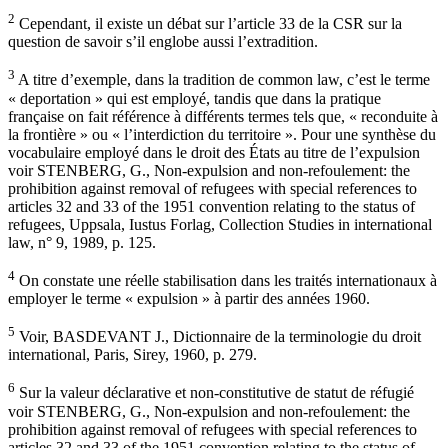
2
Cependant, il existe un débat sur l’article 33 de la CSR sur la
question de savoir s’il englobe aussi l’extradition.
3
A titre d’exemple, dans la tradition de common law, c’est le terme
« deportation » qui est employé, tandis que dans la pratique
française on fait référence à différents termes tels que, « reconduite à
la frontière » ou « l’interdiction du territoire ». Pour une synthèse du
vocabulaire employé dans le droit des États au titre de l’expulsion
voir STENBERG, G., Non-expulsion and non-refoulement: the
prohibition against removal of refugees with special references to
articles 32 and 33 of the 1951 convention relating to the status of
refugees, Uppsala, Iustus Forlag, Collection Studies in international
law, n° 9, 1989, p. 125.
4
On constate une réelle stabilisation dans les traités internationaux à
employer le terme « expulsion » à partir des années 1960.
5
Voir, BASDEVANT J., Dictionnaire de la terminologie du droit
international, Paris, Sirey, 1960, p. 279.
6
Sur la valeur déclarative et non-constitutive de statut de réfugié
voir STENBERG, G., Non-expulsion and non-refoulement: the
prohibition against removal of refugees with special references to
articles 32 and 33 of the 1951 convention relating to the status of