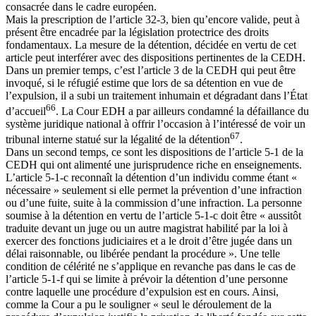
consacrée dans le cadre européen.
Mais la prescription de l’article 32-3, bien qu’encore valide, peut à
présent être encadrée par la législation protectrice des droits
fondamentaux. La mesure de la détention, décidée en vertu de cet
article peut interférer avec des dispositions pertinentes de la CEDH.
Dans un premier temps, c’est l’article 3 de la CEDH qui peut être
invoqué, si le réfugié estime que lors de sa détention en vue de
l’expulsion, il a subi un traitement inhumain et dégradant dans l’État
66
d’accueil
. La Cour EDH a par ailleurs condamné la défaillance du
système juridique national à offrir l’occasion à l’intéressé de voir un
67
tribunal interne statué sur la légalité de la détention
.
Dans un second temps, ce sont les dispositions de l’article 5-1 de la
CEDH qui ont alimenté une jurisprudence riche en enseignements.
L’article 5-1-c reconnaît la détention d’un individu comme étant «
nécessaire » seulement si elle permet la prévention d’une infraction
ou d’une fuite, suite à la commission d’une infraction. La personne
soumise à la détention en vertu de l’article 5-1-c doit être « aussitôt
traduite devant un juge ou un autre magistrat habilité par la loi à
exercer des fonctions judiciaires et a le droit d’être jugée dans un
délai raisonnable, ou libérée pendant la procédure ». Une telle
condition de célérité ne s’applique en revanche pas dans le cas de
l’article 5-1-f qui se limite à prévoir la détention d’une personne
contre laquelle une procédure d’expulsion est en cours. Ainsi,
comme la Cour a pu le souligner « seul le déroulement de la