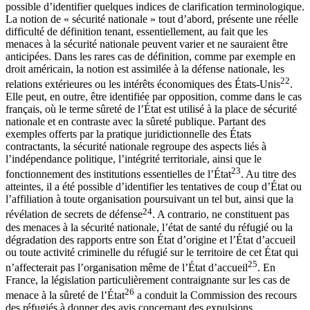
possible d’identifier quelques indices de clarification terminologique.
La notion de « sécurité nationale » tout d’abord, présente une réelle
difficulté de définition tenant, essentiellement, au fait que les
menaces à la sécurité nationale peuvent varier et ne sauraient être
anticipées. Dans les rares cas de définition, comme par exemple en
droit américain, la notion est assimilée à la défense nationale, les
22
relations extérieures ou les intérêts économiques des États-Unis
.
Elle peut, en outre, être identifiée par opposition, comme dans le cas
français, où le terme sûreté de l’État est utilisé à la place de sécurité
nationale et en contraste avec la sûreté publique. Partant des
exemples offerts par la pratique juridictionnelle des États
contractants, la sécurité nationale regroupe des aspects liés à
l’indépendance politique, l’intégrité territoriale, ainsi que le
23
fonctionnement des institutions essentielles de l’État
. Au titre des
atteintes, il a été possible d’identifier les tentatives de coup d’État ou
l’affiliation à toute organisation poursuivant un tel but, ainsi que la
24
révélation de secrets de défense
. A contrario, ne constituent pas
des menaces à la sécurité nationale, l’état de santé du réfugié ou la
dégradation des rapports entre son État d’origine et l’État d’accueil
ou toute activité criminelle du réfugié sur le territoire de cet État qui
25
n’affecterait pas l’organisation même de l’État d’accueil
. En
France, la législation particulièrement contraignante sur les cas de
26
menace à la sûreté de l’État
a conduit la Commission des recours
des réfugiés à donner des avis concernant des expulsions