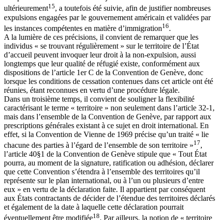
15
ultérieurement
, a toutefois été suivie, afin de justifier nombreuses
expulsions engagées par le gouvernement américain et validées par
16
les instances compétentes en matière d’immigration
.
A la lumière de ces précisions, il convient de remarquer que les
individus « se trouvant régulièrement » sur le territoire de l’État
d’accueil peuvent invoquer leur droit à la non-expulsion, aussi
longtemps que leur qualité de réfugié existe, conformément aux
dispositions de l’article 1er C de la Convention de Genève, donc
lorsque les conditions de cessation contenues dans cet article ont été
réunies, étant reconnues en vertu d’une procédure légale.
Dans un troisième temps, il convient de souligner la flexibilité
caractérisant le terme « territoire » non seulement dans l’article 32-1,
mais dans l’ensemble de la Convention de Genève, par rapport aux
prescriptions générales existant à ce sujet en droit international. En
effet, si la Convention de Vienne de 1969 précise qu’un traité « lie
17
chacune des parties à l’égard de l’ensemble de son territoire »
,
l’article 40§1 de la Convention de Genève stipule que « Tout État
pourra, au moment de la signature, ratification ou adhésion, déclarer
que cette Convention s’étendra à l’ensemble des territoires qu’il
représente sur le plan international, ou à l’un ou plusieurs d’entre
eux » en vertu de la déclaration faite. Il appartient par conséquent
aux États contractants de décider de l’étendue des territoires déclarés
et également de la date à laquelle cette déclaration pourrait
18
éventuellement être modifiée
. Par ailleurs, la notion de « territoire