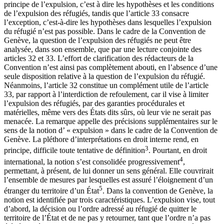
principe de l’expulsion, c’est à dire les hypothèses et les conditions
de l’expulsion des réfugiés, tandis que l’article 33 consacre
l’exception, c’est-à-dire les hypothèses dans lesquelles l’expulsion
du réfugié n’est pas possible. Dans le cadre de la Convention de
Genève, la question de l’expulsion des réfugiés ne peut être
analysée, dans son ensemble, que par une lecture conjointe des
articles 32 et 33. L’effort de clarification des rédacteurs de la
Convention n’est ainsi pas complètement abouti, en l’absence d’une
seule disposition relative à la question de l’expulsion du réfugié.
Néanmoins, l’article 32 constitue un complément utile de l’article
33, par rapport à l’interdiction de refoulement, car il vise à limiter
l’expulsion des réfugiés, par des garanties procédurales et
matérielles, même vers des États dits sûrs, où leur vie ne serait pas
menacée. La remarque appelle des précisions supplémentaires sur le
sens de la notion d’ « expulsion » dans le cadre de la Convention de
Genève. La pléthore d’interprétations en droit interne rend, en
3
principe, difficile toute tentative de définition
. Pourtant, en droit
4
international, la notion s’est consolidée progressivement
,
permettant, à présent, de lui donner un sens général. Elle couvrirait
l’ensemble de mesures par lesquelles est assuré l’éloignement d’un
5
étranger du territoire d’un État
. Dans la convention de Genève, la
notion est identifiée par trois caractéristiques. L’expulsion vise, tout
d’abord, la décision ou l’ordre adressé au réfugié de quitter le
territoire de l’État et de ne pas y retourner, tant que l’ordre n’a pas