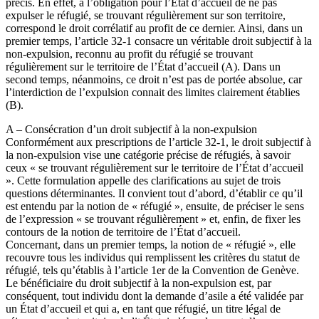
précis. En effet, à l’obligation pour l’État d’accueil de ne pas
expulser le réfugié, se trouvant régulièrement sur son territoire,
correspond le droit corrélatif au profit de ce dernier. Ainsi, dans un
premier temps, l’article 32-1 consacre un véritable droit subjectif à la
non-expulsion, reconnu au profit du réfugié se trouvant
régulièrement sur le territoire de l’État d’accueil (A). Dans un
second temps, néanmoins, ce droit n’est pas de portée absolue, car
l’interdiction de l’expulsion connait des limites clairement établies
(B).
A – Consécration d’un droit subjectif à la non-expulsion
Conformément aux prescriptions de l’article 32-1, le droit subjectif à
la non-expulsion vise une catégorie précise de réfugiés, à savoir
ceux « se trouvant régulièrement sur le territoire de l’État d’accueil
». Cette formulation appelle des clarifications au sujet de trois
questions déterminantes. Il convient tout d’abord, d’établir ce qu’il
est entendu par la notion de « réfugié », ensuite, de préciser le sens
de l’expression « se trouvant régulièrement » et, enfin, de fixer les
contours de la notion de territoire de l’État d’accueil.
Concernant, dans un premier temps, la notion de « réfugié », elle
recouvre tous les individus qui remplissent les critères du statut de
réfugié, tels qu’établis à l’article 1er de la Convention de Genève.
Le bénéficiaire du droit subjectif à la non-expulsion est, par
conséquent, tout individu dont la demande d’asile a été validée par
un État d’accueil et qui a, en tant que réfugié, un titre légal de