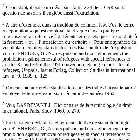
2
Cependant, il existe un débat sur l’article 33 de la CSR sur la
question de savoir s’il englobe aussi l’extradition.
3
A titre d’exemple, dans la tradition de common law, c’est le terme
« deportation » qui est employé, tandis que dans la pratique
française on fait référence à différents termes tels que, « reconduite à
la frontière » ou « l’interdiction du territoire ». Pour une synthèse du
vocabulaire employé dans le droit des États au titre de l’expulsion
voir STENBERG, G., Non-expulsion and non-refoulement: the
prohibition against removal of refugees with special references to
articles 32 and 33 of the 1951 convention relating to the status of
refugees, Uppsala, Iustus Forlag, Collection Studies in international
law, n° 9, 1989, p. 125.
4
On constate une réelle stabilisation dans les traités internationaux à
employer le terme « expulsion » à partir des années 1960.
5
Voir, BASDEVANT J., Dictionnaire de la terminologie du droit
international, Paris, Sirey, 1960, p. 279.
6
Sur la valeur déclarative et non-constitutive de statut de réfugié
voir STENBERG, G., Non-expulsion and non-refoulement: the
prohibition against removal of refugees with special references to
articles 32 and 33 of the 1951 convention relating to the status of