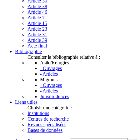
Article 30
Article 38
Article 46
Article 7
Article 15
Article 23
Article 31
Article 39
Acte final
Bibliographie
Consulter la bibliographie relative à :
Asile/Réfugiés
- Ouvrages
- Articles
Migrants
- Ouvrages
- Articles
Jurisprudences
Liens utiles
Choisir une catégorie :
Institutions
Centres de recherche
Revues spécialisées
Bases de données