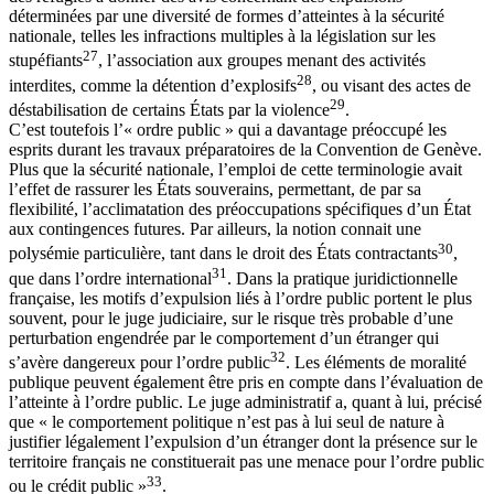
déterminées par une diversité de formes d’atteintes à la sécurité
nationale, telles les infractions multiples à la législation sur les
27
stupéfiants
, l’association aux groupes menant des activités
28
interdites, comme la détention d’explosifs
, ou visant des actes de
29
déstabilisation de certains États par la violence
.
C’est toutefois l’« ordre public » qui a davantage préoccupé les
esprits durant les travaux préparatoires de la Convention de Genève.
Plus que la sécurité nationale, l’emploi de cette terminologie avait
l’effet de rassurer les États souverains, permettant, de par sa
flexibilité, l’acclimatation des préoccupations spécifiques d’un État
aux contingences futures. Par ailleurs, la notion connait une
30
polysémie particulière, tant dans le droit des États contractants
,
31
que dans l’ordre international
. Dans la pratique juridictionnelle
française, les motifs d’expulsion liés à l’ordre public portent le plus
souvent, pour le juge judiciaire, sur le risque très probable d’une
perturbation engendrée par le comportement d’un étranger qui
32
s’avère dangereux pour l’ordre public
. Les éléments de moralité
publique peuvent également être pris en compte dans l’évaluation de
l’atteinte à l’ordre public. Le juge administratif a, quant à lui, précisé
que « le comportement politique n’est pas à lui seul de nature à
justifier légalement l’expulsion d’un étranger dont la présence sur le
territoire français ne constituerait pas une menace pour l’ordre public
33
ou le crédit public »
.