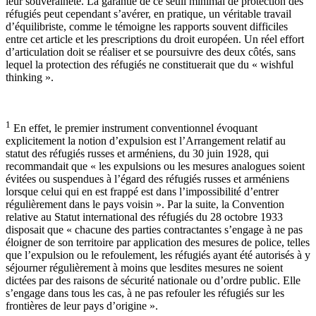
leur souveraineté. La garantie de ce seuil minimal de protection des
réfugiés peut cependant s’avérer, en pratique, un véritable travail
d’équilibriste, comme le témoigne les rapports souvent difficiles
entre cet article et les prescriptions du droit européen. Un réel effort
d’articulation doit se réaliser et se poursuivre des deux côtés, sans
lequel la protection des réfugiés ne constituerait que du « wishful
thinking ».
1
En effet, le premier instrument conventionnel évoquant
explicitement la notion d’expulsion est l’Arrangement relatif au
statut des réfugiés russes et arméniens, du 30 juin 1928, qui
recommandait que « les expulsions ou les mesures analogues soient
évitées ou suspendues à l’égard des réfugiés russes et arméniens
lorsque celui qui en est frappé est dans l’impossibilité d’entrer
régulièrement dans le pays voisin ». Par la suite, la Convention
relative au Statut international des réfugiés du 28 octobre 1933
disposait que « chacune des parties contractantes s’engage à ne pas
éloigner de son territoire par application des mesures de police, telles
que l’expulsion ou le refoulement, les réfugiés ayant été autorisés à y
séjourner régulièrement à moins que lesdites mesures ne soient
dictées par des raisons de sécurité nationale ou d’ordre public. Elle
s’engage dans tous les cas, à ne pas refouler les réfugiés sur les
frontières de leur pays d’origine ».