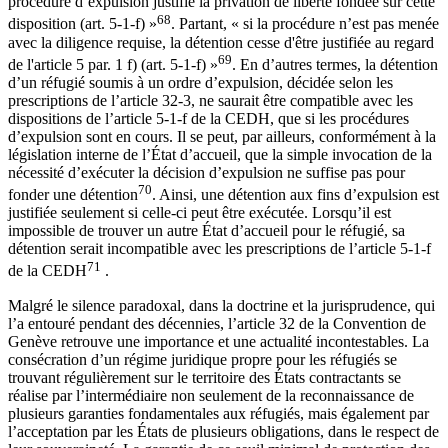
procédure d’expulsion justifie la privation de liberté fondée sur cette
68
disposition (art. 5-1-f) »
. Partant, « si la procédure n’est pas menée
avec la diligence requise, la détention cesse d'être justifiée au regard
69
de l'article 5 par. 1 f) (art. 5-1-f) »
. En d’autres termes, la détention
d’un réfugié soumis à un ordre d’expulsion, décidée selon les
prescriptions de l’article 32-3, ne saurait être compatible avec les
dispositions de l’article 5-1-f de la CEDH, que si les procédures
d’expulsion sont en cours. Il se peut, par ailleurs, conformément à la
législation interne de l’État d’accueil, que la simple invocation de la
nécessité d’exécuter la décision d’expulsion ne suffise pas pour
70
fonder une détention
. Ainsi, une détention aux fins d’expulsion est
justifiée seulement si celle-ci peut être exécutée. Lorsqu’il est
impossible de trouver un autre État d’accueil pour le réfugié, sa
détention serait incompatible avec les prescriptions de l’article 5-1-f
71
de la CEDH
.
Malgré le silence paradoxal, dans la doctrine et la jurisprudence, qui
l’a entouré pendant des décennies, l’article 32 de la Convention de
Genève retrouve une importance et une actualité incontestables. La
consécration d’un régime juridique propre pour les réfugiés se
trouvant régulièrement sur le territoire des États contractants se
réalise par l’intermédiaire non seulement de la reconnaissance de
plusieurs garanties fondamentales aux réfugiés, mais également par
l’acceptation par les États de plusieurs obligations, dans le respect de