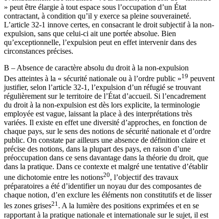
» peut être élargie à tout espace sous l’occupation d’un État
contractant, à condition qu’il y exerce sa pleine souveraineté.
L’article 32-1 innove certes, en consacrant le droit subjectif à la non-
expulsion, sans que celui-ci ait une portée absolue. Bien
qu’exceptionnelle, l’expulsion peut en effet intervenir dans des
circonstances précises.
B – Absence de caractère absolu du droit à la non-expulsion
19
Des atteintes à la « sécurité nationale ou à l’ordre public »
peuvent
justifier, selon l’article 32-1, l’expulsion d’un réfugié se trouvant
régulièrement sur le territoire de l’État d’accueil. Si l’encadrement
du droit à la non-expulsion est dès lors explicite, la terminologie
employée est vague, laissant la place à des interprétations très
variées. Il existe en effet une diversité d’approches, en fonction de
chaque pays, sur le sens des notions de sécurité nationale et d’ordre
public. On constate par ailleurs une absence de définition claire et
précise des notions, dans la plupart des pays, en raison d’une
préoccupation dans ce sens davantage dans la théorie du droit, que
dans la pratique. Dans ce contexte et malgré une tentative d’établir
20
une dichotomie entre les notions
, l’objectif des travaux
préparatoires a été d’identifier un noyau dur des composantes de
chaque notion, d’en exclure les éléments non constitutifs et de lisser
21
les zones grises
. A la lumière des positions exprimées et en se
rapportant à la pratique nationale et internationale sur le sujet, il est