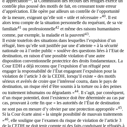
d’appréciation
, la Commission des recours des réfugiés exerce un
contrôle plus poussé des motifs de fait, en censurant toute erreur
d’appréciation. Elle opère par ailleurs un contrôle de l’opportunité
40
de la mesure, exigeant qu’elle soit « utile et nécessaire »
. Il est
alors tenu compte de la situation personnelle du requérant, de sa vie
41
42
familiale
ou professionnelle
et même des raisons humanitaires
43
comme, par exemple, la maladie et la pauvreté
.
Il existe toutefois des situations dans lesquelles l’expulsion d’un
réfugié, bien qu’elle soit justifiée par une d’atteinte « à la sécurité
nationale ou à l’ordre public » soulève des questions liées à l’Etat de
destination, en raison d’une possible violation d’une autre
disposition conventionnelle protectrice des droits fondamentaux. La
Cour EDH a déjà reconnu que l’expulsion d’un réfugié peut
engager la responsabilité de l’État engageant l’expulsion pour la
violation de l’article 3 de la CEDH, lorsqu’il existe « des motifs
sérieux et avérés de croire que l’intéressé courra, dans le pays de
destination, un risque réel d’être soumis à la torture ou à des peines
44
ou traitement inhumains ou dégradants »
. Il s’agit, par conséquent,
d’un risque potentiel, dont l’existence doit être déterminée au cas par
cas, prouvant à cette fin que « les autorités de l’État de destination
45
ne sont pas en mesure d’y obvier par une protection appropriée »
.
Si la Cour écarte ainsi « la simple possibilité de mauvais traitements
46
»
, elle souligne que l’examen du risque de violation de l’article 3
de la CEDH ne doit tenir compte ni des faits conduisant le réfugiés à