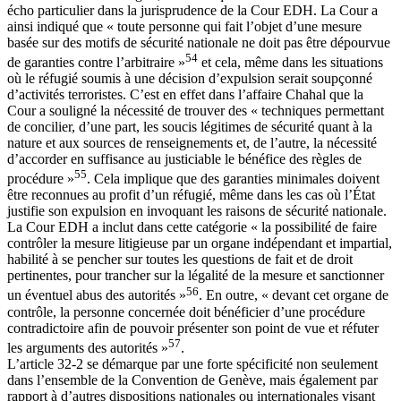
écho particulier dans la jurisprudence de la Cour EDH. La Cour a
ainsi indiqué que « toute personne qui fait l’objet d’une mesure
basée sur des motifs de sécurité nationale ne doit pas être dépourvue
54
de garanties contre l’arbitraire »
et cela, même dans les situations
où le réfugié soumis à une décision d’expulsion serait soupçonné
d’activités terroristes. C’est en effet dans l’affaire Chahal que la
Cour a souligné la nécessité de trouver des « techniques permettant
de concilier, d’une part, les soucis légitimes de sécurité quant à la
nature et aux sources de renseignements et, de l’autre, la nécessité
d’accorder en suffisance au justiciable le bénéfice des règles de
55
procédure »
. Cela implique que des garanties minimales doivent
être reconnues au profit d’un réfugié, même dans les cas où l’État
justifie son expulsion en invoquant les raisons de sécurité nationale.
La Cour EDH a inclut dans cette catégorie « la possibilité de faire
contrôler la mesure litigieuse par un organe indépendant et impartial,
habilité à se pencher sur toutes les questions de fait et de droit
pertinentes, pour trancher sur la légalité de la mesure et sanctionner
56
un éventuel abus des autorités »
. En outre, « devant cet organe de
contrôle, la personne concernée doit bénéficier d’une procédure
contradictoire afin de pouvoir présenter son point de vue et réfuter
57
les arguments des autorités »
.
L’article 32-2 se démarque par une forte spécificité non seulement
dans l’ensemble de la Convention de Genève, mais également par
rapport à d’autres dispositions nationales ou internationales visant