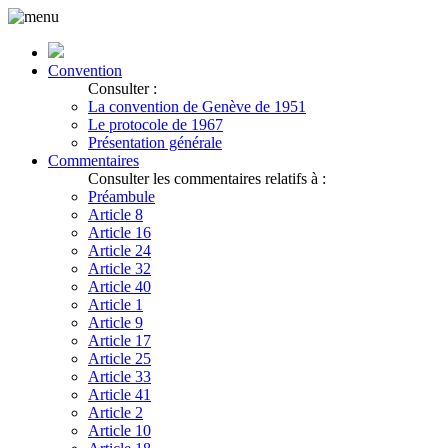
Convention
Consulter :
La convention de Genève de 1951
Le protocole de 1967
Présentation générale
Commentaires
Consulter les commentaires relatifs à :
Préambule
Article 8
Article 16
Article 24
Article 32
Article 40
Article 1
Article 9
Article 17
Article 25
Article 33
Article 41
Article 2
Article 10