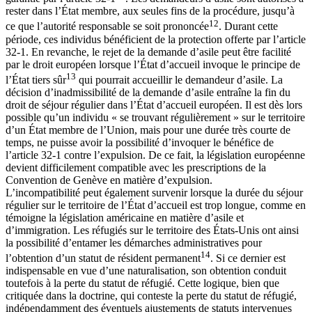
rester dans l’État membre, aux seules fins de la procédure, jusqu’à
12
ce que l’autorité responsable se soit prononcée
. Durant cette
période, ces individus bénéficient de la protection offerte par l’article
32-1. En revanche, le rejet de la demande d’asile peut être facilité
par le droit européen lorsque l’État d’accueil invoque le principe de
13
l’État tiers sûr
qui pourrait accueillir le demandeur d’asile. La
décision d’inadmissibilité de la demande d’asile entraîne la fin du
droit de séjour régulier dans l’État d’accueil européen. Il est dès lors
possible qu’un individu « se trouvant régulièrement » sur le territoire
d’un État membre de l’Union, mais pour une durée très courte de
temps, ne puisse avoir la possibilité d’invoquer le bénéfice de
l’article 32-1 contre l’expulsion. De ce fait, la législation européenne
devient difficilement compatible avec les prescriptions de la
Convention de Genève en matière d’expulsion.
L’incompatibilité peut également survenir lorsque la durée du séjour
régulier sur le territoire de l’État d’accueil est trop longue, comme en
témoigne la législation américaine en matière d’asile et
d’immigration. Les réfugiés sur le territoire des États-Unis ont ainsi
la possibilité d’entamer les démarches administratives pour
14
l’obtention d’un statut de résident permanent
. Si ce dernier est
indispensable en vue d’une naturalisation, son obtention conduit
toutefois à la perte du statut de réfugié. Cette logique, bien que
critiquée dans la doctrine, qui conteste la perte du statut de réfugié,
indépendamment des éventuels ajustements de statuts intervenues