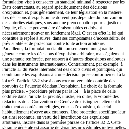
formulation vise à consacrer un standard minimal à respecter par les
États contractants, au regard spécifiquement des décisions
d’expulsion et, plus généralement, de leur législation en la matière.
Les décisions d’expulsion ne doivent pas dépendre du bon vouloir
des autorités étatiques, sans aucune préoccupation pour la justice et
l’équité, elles ne peuvent être déraisonnables et doivent
nécessairement trouver un fondement légal. C’est en effet la loi qui
constitue le repère à suivre, dans ses composantes d’accessibilité, de
prévisibilité et de protection contre toute action arbitraire.
Par ailleurs, la formulation établit non seulement une garantie
générale contre les décisions d’expulsion arbitraire, mais également
une garantie renforcée, par rapport à d’autres dispositions analogues
dans les instruments internationaux. Contrairement, par exemple, à
l’article 13 du Pacte international des droits civils et politiques, qui
conditionne les expulsions à « une décision prise conformément à la
50
loi »
, l’article 32-2 vise à consacrer un véritable contrôle des
pouvoirs de l’autorité décidant l’expulsion. Le choix de la formule
plus précise, « procédure prévue par la loi », à la place de celle
codifiée dans l’article 13 précité, illustre, en outre, la volonté des
rédacteurs de la Convention de Genève de distinguer nettement le
traitement accordé aux réfugiés, en cas d’expulsion, de celui
habituellement réservé aux étrangers. Une protection spécifique leur
est ainsi reconnue, en vertu de l’interdiction des expulsions
arbitraires, inscrite dans la première phrase de l’article 32-2. Cette
garantie générale est assortie de garanties procédurales individuelles,