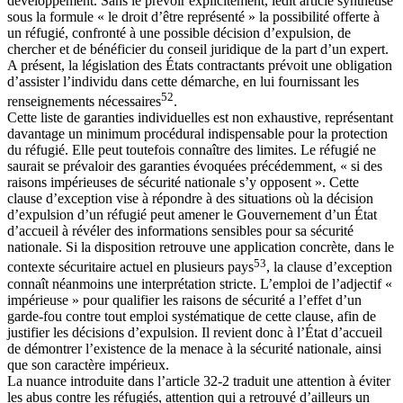
développement. Sans le prévoir explicitement, ledit article synthétise
sous la formule « le droit d’être représenté » la possibilité offerte à
un réfugié, confronté à une possible décision d’expulsion, de
chercher et de bénéficier du conseil juridique de la part d’un expert.
A présent, la législation des États contractants prévoit une obligation
d’assister l’individu dans cette démarche, en lui fournissant les
52
renseignements nécessaires
.
Cette liste de garanties individuelles est non exhaustive, représentant
davantage un minimum procédural indispensable pour la protection
du réfugié. Elle peut toutefois connaître des limites. Le réfugié ne
saurait se prévaloir des garanties évoquées précédemment, « si des
raisons impérieuses de sécurité nationale s’y opposent ». Cette
clause d’exception vise à répondre à des situations où la décision
d’expulsion d’un réfugié peut amener le Gouvernement d’un État
d’accueil à révéler des informations sensibles pour sa sécurité
nationale. Si la disposition retrouve une application concrète, dans le
53
contexte sécuritaire actuel en plusieurs pays
, la clause d’exception
connaît néanmoins une interprétation stricte. L’emploi de l’adjectif «
impérieuse » pour qualifier les raisons de sécurité a l’effet d’un
garde-fou contre tout emploi systématique de cette clause, afin de
justifier les décisions d’expulsion. Il revient donc à l’État d’accueil
de démontrer l’existence de la menace à la sécurité nationale, ainsi
que son caractère impérieux.
La nuance introduite dans l’article 32-2 traduit une attention à éviter
les abus contre les réfugiés, attention qui a retrouvé d’ailleurs un