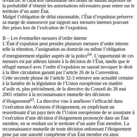
revanche, le caractère raisonnable des délais ne saurait dépendre de
la probabilité d’obtenir les autorisations nécessaires pour entrer sur le
territoire d’un autre État.
Malgré l’obligation de délai raisonnable, l’État d’expulsion préserve
sa marge de manoeuvre par rapport aux mesures internes pouvant
être prises lors de l’exécution de l’expulsion.
B – Les éventuelles mesures d’ordre interne
L’État d’expulsion peut prendre plusieurs mesures d’ordre interne
telle la rétention, l’assignation au domicile ou même l’obligation
64
d’enregistrement régulier auprès de la police
. L’opportunité de ces
mesures est par ailleurs laissée à la décision de l’État, tandis que le
réfugié menacé avec l’ordre d’expulsion ne saurait invoquer le droit
à la libre circulation garanti par l’article 26 de la Convention.
Cette seconde phrase de l’article 32-3 retrouve une actualité certaine
à la lumière de la législation de l’Union européenne en matière
d’asile et, plus précisément, de la directive du Conseil du 28 mai
2001 relative à la reconnaissance mutuelle des décisions
65
d’éloignement
. La directive vise à améliorer l’efficacité dans
l’exécution des décisions d’éloignement, en empêchant un
ressortissant d’un pays tiers de l’Union européenne de se soustraire à
l’exécution d’une décision d’éloignement prononcée dans un État
membre, en se rendant sur le territoire d’un autre État membre. La
reconnaissance mutuelle de toute décision ordonnant l’éloignement
prise par une autorité compétente d’un État membre est ainsi