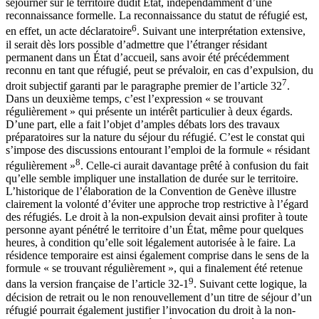
séjourner sur le territoire dudit État, indépendamment d’une
reconnaissance formelle. La reconnaissance du statut de réfugié est,
6
en effet, un acte déclaratoire
. Suivant une interprétation extensive,
il serait dès lors possible d’admettre que l’étranger résidant
permanent dans un État d’accueil, sans avoir été précédemment
reconnu en tant que réfugié, peut se prévaloir, en cas d’expulsion, du
7
droit subjectif garanti par le paragraphe premier de l’article 32
.
Dans un deuxième temps, c’est l’expression « se trouvant
régulièrement » qui présente un intérêt particulier à deux égards.
D’une part, elle a fait l’objet d’amples débats lors des travaux
préparatoires sur la nature du séjour du réfugié. C’est le constat qui
s’impose des discussions entourant l’emploi de la formule « résidant
8
régulièrement »
. Celle-ci aurait davantage prêté à confusion du fait
qu’elle semble impliquer une installation de durée sur le territoire.
L’historique de l’élaboration de la Convention de Genève illustre
clairement la volonté d’éviter une approche trop restrictive à l’égard
des réfugiés. Le droit à la non-expulsion devait ainsi profiter à toute
personne ayant pénétré le territoire d’un État, même pour quelques
heures, à condition qu’elle soit légalement autorisée à le faire. La
résidence temporaire est ainsi également comprise dans le sens de la
formule « se trouvant régulièrement », qui a finalement été retenue
9
dans la version française de l’article 32-1
. Suivant cette logique, la
décision de retrait ou le non renouvellement d’un titre de séjour d’un
réfugié pourrait également justifier l’invocation du droit à la non-