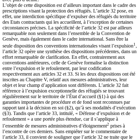
L’objet de cette disposition est d’ailleurs important dans le cadre des
prescriptions visant la protection des réfugiés. L’article 32 pose, en
effet, une interdiction spécifique d’expulser des réfugiés du territoire
des Etats contractants qui les accueillent, à l’exception de certaines
circonstances précises. La spécificité de l’article 32 est par ailleurs
remarquable non seulement dans l’ensemble de la Convention de
Genève, mais également dans le cadre international. Sans être la
1
seule disposition des conventions internationales visant l’expulsion
,
l’article 32 opère une synthèse des dispositions précédentes, dans un
effort remarquable de clarification. En effet, contrairement aux
conventions antérieures, celle de Genève formalise la distinction
entre l’expulsion et le refoulement, par leur codification
respectivement aux articles 32 et 33. Si les deux dispositions ont été
inscrites au Chapitre V, relatif aux mesures administratives, leur
objet et leur champ d’application sont différents. L’article 32 fait
référence à l’expulsion exceptionnelle des réfugiés se trouvant
régulièrement sur le territoire de l’État d’accueil (§1) à qui des
garanties importantes de procédure et de fond sont reconnues par
rapport tant à la décision en soi (§2), qu’à ses modalités d’exécution
(§3). Tandis que l’article 33, intitulé, « Défense d’expulsion et de
refoulement » a une portée plus étendue, car il s’applique à
2
l’ensemble de mesures administratives d’éloignement
prises à
l’encontre de ces derniers. Sans empiéter sur le commentaire de
l’article 33, il convient de souligner que l’article 32 ne traite que le