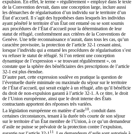
expulsion. En effet, le terme « régulièrement » employé dans le texte
de la Convention devrait, dans une conception large, inclure aussi
les démarches de régularisation d’un individu sur le territoire d’un
État d’accueil. Il s’agit des hypothèses dans lesquels les individus
ayant pénétré le territoire d’un État ont entamé ou se sont soumis
aux procédures de l’État d’accueil pour la détermination de leur
statut de réfugié, conformément aux critères de la Conventions de
Genève. Une telle reconnaissance n’aurait, dans tous les cas, qu’un
caractère provisoire, la protection de l’article 32-1 cessant ainsi,
lorsque l’individu qui a entamé les procédures de régularisation s’est
vu refuser le statut de réfugié. Si l’on retient une conception
dynamique de l’expression « se trouvant régulièrement », on
constate que la sphère des bénéficiaires des prescriptions de l’article
32-1 est plus étendue.
D’autre part, cette expression soulève en pratique la question de
l’éventuelle durée minimale ou maximale du séjour sur le territoire
de l’État d’accueil, qui serait exigée à un réfugié, afin qu’il bénéficie
du droit de non-expulsion garanti à l’article 32-1. A ce titre, le droit
de l’Union européenne, ainsi que le droit interne des États
contractants apportent des réponses très variées.
10
La législation européenne en matière d’asile
, conduit dans
certaines circonstances, tenant à la durée très courte de son séjour
sur le territoire d’un État membre de l’Union, à ce qu’un demandeur
d’asile ne puisse se prévaloir de la protection contre l’expulsion,
11
garantie par l’article 32-1
. Les demandeurs d’asile sont autorisés à