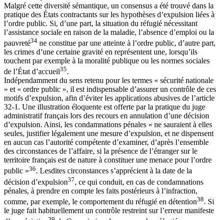
Malgré cette diversité sémantique, un consensus a été trouvé dans la
pratique des États contractants sur les hypothèses d’expulsion liées à
l’ordre public. Si, d’une part, la situation du réfugié nécessitant
l’assistance sociale en raison de la maladie, l’absence d’emploi ou la
34
pauvreté
ne constitue par une atteinte à l’ordre public, d’autre part,
les crimes d’une certaine gravité en représentent une, lorsqu’ils
touchent par exemple à la moralité publique ou les normes sociales
35
de l’État d’accueil
.
Indépendamment du sens retenu pour les termes « sécurité nationale
» et « ordre public », il est indispensable d’assurer un contrôle de ces
motifs d’expulsion, afin d’éviter les applications abusives de l’article
32-1. Une illustration éloquente est offerte par la pratique du juge
administratif français lors des recours en annulation d’une décision
d’expulsion. Ainsi, les condamnations pénales « ne sauraient à elles
seules, justifier légalement une mesure d’expulsion, et ne dispensent
en aucun cas l’autorité compétente d’examiner, d’après l’ensemble
des circonstances de l’affaire, si la présence de l’étranger sur le
territoire français est de nature à constituer une menace pour l’ordre
36
public »
. Lesdites circonstances s’apprécient à la date de la
37
décision d’expulsion
, ce qui conduit, en cas de condamnations
pénales, à prendre en compte les faits postérieurs à l’infraction,
38
comme, par exemple, le comportement du réfugié en détention
. Si
le juge fait habituellement un contrôle restreint sur l’erreur manifeste
39