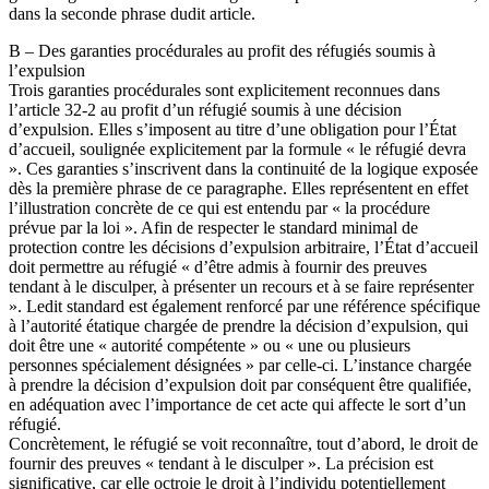
dans la seconde phrase dudit article.
B – Des garanties procédurales au profit des réfugiés soumis à
l’expulsion
Trois garanties procédurales sont explicitement reconnues dans
l’article 32-2 au profit d’un réfugié soumis à une décision
d’expulsion. Elles s’imposent au titre d’une obligation pour l’État
d’accueil, soulignée explicitement par la formule « le réfugié devra
». Ces garanties s’inscrivent dans la continuité de la logique exposée
dès la première phrase de ce paragraphe. Elles représentent en effet
l’illustration concrète de ce qui est entendu par « la procédure
prévue par la loi ». Afin de respecter le standard minimal de
protection contre les décisions d’expulsion arbitraire, l’État d’accueil
doit permettre au réfugié « d’être admis à fournir des preuves
tendant à le disculper, à présenter un recours et à se faire représenter
». Ledit standard est également renforcé par une référence spécifique
à l’autorité étatique chargée de prendre la décision d’expulsion, qui
doit être une « autorité compétente » ou « une ou plusieurs
personnes spécialement désignées » par celle-ci. L’instance chargée
à prendre la décision d’expulsion doit par conséquent être qualifiée,
en adéquation avec l’importance de cet acte qui affecte le sort d’un
réfugié.
Concrètement, le réfugié se voit reconnaître, tout d’abord, le droit de
fournir des preuves « tendant à le disculper ». La précision est
significative, car elle octroie le droit à l’individu potentiellement