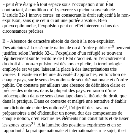
» peut être élargie à tout espace sous l’occupation d’un État
contractant, à condition qu’il y exerce sa pleine souveraineté.
L’article 32-1 innove certes, en consacrant le droit subjectif à la non-
expulsion, sans que celui-ci ait une portée absolue. Bien
qu’exceptionnelle, l’expulsion peut en effet intervenir dans des
circonstances précises.
B – Absence de caractère absolu du droit à la non-expulsion
19
Des atteintes à la « sécurité nationale ou à l’ordre public »
peuvent
justifier, selon l’article 32-1, l’expulsion d’un réfugié se trouvant
régulièrement sur le territoire de l’État d’accueil. Si l’encadrement
du droit à la non-expulsion est dès lors explicite, la terminologie
employée est vague, laissant la place à des interprétations très
variées. Il existe en effet une diversité d’approches, en fonction de
chaque pays, sur le sens des notions de sécurité nationale et d’ordre
public. On constate par ailleurs une absence de définition claire et
précise des notions, dans la plupart des pays, en raison d’une
préoccupation dans ce sens davantage dans la théorie du droit, que
dans la pratique. Dans ce contexte et malgré une tentative d’établir
20
une dichotomie entre les notions
, l’objectif des travaux
préparatoires a été d’identifier un noyau dur des composantes de
chaque notion, d’en exclure les éléments non constitutifs et de lisser
21
les zones grises
. A la lumière des positions exprimées et en se
rapportant à la pratique nationale et internationale sur le sujet, il est