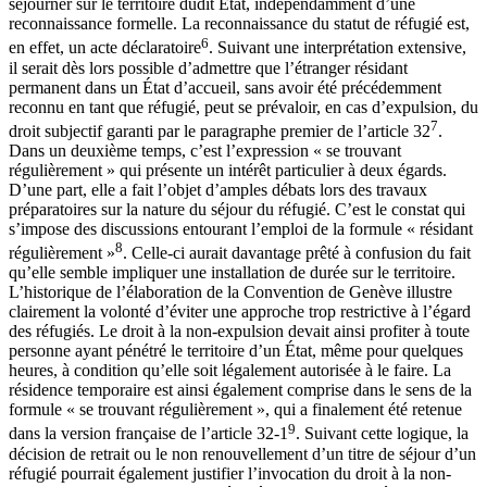
séjourner sur le territoire dudit État, indépendamment d’une
reconnaissance formelle. La reconnaissance du statut de réfugié est,
6
en effet, un acte déclaratoire
. Suivant une interprétation extensive,
il serait dès lors possible d’admettre que l’étranger résidant
permanent dans un État d’accueil, sans avoir été précédemment
reconnu en tant que réfugié, peut se prévaloir, en cas d’expulsion, du
7
droit subjectif garanti par le paragraphe premier de l’article 32
.
Dans un deuxième temps, c’est l’expression « se trouvant
régulièrement » qui présente un intérêt particulier à deux égards.
D’une part, elle a fait l’objet d’amples débats lors des travaux
préparatoires sur la nature du séjour du réfugié. C’est le constat qui
s’impose des discussions entourant l’emploi de la formule « résidant
8
régulièrement »
. Celle-ci aurait davantage prêté à confusion du fait
qu’elle semble impliquer une installation de durée sur le territoire.
L’historique de l’élaboration de la Convention de Genève illustre
clairement la volonté d’éviter une approche trop restrictive à l’égard
des réfugiés. Le droit à la non-expulsion devait ainsi profiter à toute
personne ayant pénétré le territoire d’un État, même pour quelques
heures, à condition qu’elle soit légalement autorisée à le faire. La
résidence temporaire est ainsi également comprise dans le sens de la
formule « se trouvant régulièrement », qui a finalement été retenue
9
dans la version française de l’article 32-1
. Suivant cette logique, la
décision de retrait ou le non renouvellement d’un titre de séjour d’un
réfugié pourrait également justifier l’invocation du droit à la non-