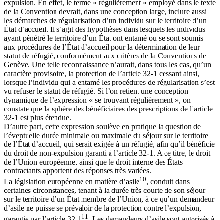
expulsion. En effet, le terme « régulièrement » employé dans le texte
de la Convention devrait, dans une conception large, inclure aussi
les démarches de régularisation d’un individu sur le territoire d’un
État d’accueil. Il s’agit des hypothèses dans lesquels les individus
ayant pénétré le territoire d’un État ont entamé ou se sont soumis
aux procédures de l’État d’accueil pour la détermination de leur
statut de réfugié, conformément aux critères de la Conventions de
Genève. Une telle reconnaissance n’aurait, dans tous les cas, qu’un
caractère provisoire, la protection de l’article 32-1 cessant ainsi,
lorsque l’individu qui a entamé les procédures de régularisation s’est
vu refuser le statut de réfugié. Si l’on retient une conception
dynamique de l’expression « se trouvant régulièrement », on
constate que la sphère des bénéficiaires des prescriptions de l’article
32-1 est plus étendue.
D’autre part, cette expression soulève en pratique la question de
l’éventuelle durée minimale ou maximale du séjour sur le territoire
de l’État d’accueil, qui serait exigée à un réfugié, afin qu’il bénéficie
du droit de non-expulsion garanti à l’article 32-1. A ce titre, le droit
de l’Union européenne, ainsi que le droit interne des États
contractants apportent des réponses très variées.
10
La législation européenne en matière d’asile
, conduit dans
certaines circonstances, tenant à la durée très courte de son séjour
sur le territoire d’un État membre de l’Union, à ce qu’un demandeur
d’asile ne puisse se prévaloir de la protection contre l’expulsion,
11
garantie par l’article 32-1
. Les demandeurs d’asile sont autorisés à