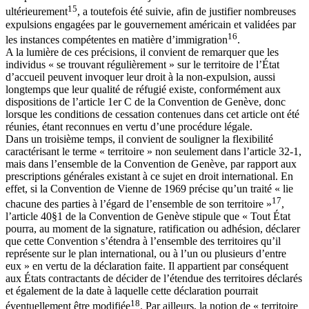
15
ultérieurement
, a toutefois été suivie, afin de justifier nombreuses
expulsions engagées par le gouvernement américain et validées par
16
les instances compétentes en matière d’immigration
.
A la lumière de ces précisions, il convient de remarquer que les
individus « se trouvant régulièrement » sur le territoire de l’État
d’accueil peuvent invoquer leur droit à la non-expulsion, aussi
longtemps que leur qualité de réfugié existe, conformément aux
dispositions de l’article 1er C de la Convention de Genève, donc
lorsque les conditions de cessation contenues dans cet article ont été
réunies, étant reconnues en vertu d’une procédure légale.
Dans un troisième temps, il convient de souligner la flexibilité
caractérisant le terme « territoire » non seulement dans l’article 32-1,
mais dans l’ensemble de la Convention de Genève, par rapport aux
prescriptions générales existant à ce sujet en droit international. En
effet, si la Convention de Vienne de 1969 précise qu’un traité « lie
17
chacune des parties à l’égard de l’ensemble de son territoire »
,
l’article 40§1 de la Convention de Genève stipule que « Tout État
pourra, au moment de la signature, ratification ou adhésion, déclarer
que cette Convention s’étendra à l’ensemble des territoires qu’il
représente sur le plan international, ou à l’un ou plusieurs d’entre
eux » en vertu de la déclaration faite. Il appartient par conséquent
aux États contractants de décider de l’étendue des territoires déclarés
et également de la date à laquelle cette déclaration pourrait
18
éventuellement être modifiée
. Par ailleurs, la notion de « territoire