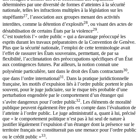
déterminées par une diversité de formes d’atteintes à la sécurité
nationale, telles les infractions multiples à la législation sur les
27
stupéfiants
, l’association aux groupes menant des activités
28
interdites, comme la détention d’explosifs
, ou visant des actes de
29
déstabilisation de certains États par la violence
.
C’est toutefois l’« ordre public » qui a davantage préoccupé les
esprits durant les travaux préparatoires de la Convention de Genève.
Plus que la sécurité nationale, l’emploi de cette terminologie avait
l’effet de rassurer les États souverains, permettant, de par sa
flexibilité, l’acclimatation des préoccupations spécifiques d’un État
aux contingences futures. Par ailleurs, la notion connait une
30
polysémie particulière, tant dans le droit des États contractants
,
31
que dans l’ordre international
. Dans la pratique juridictionnelle
française, les motifs d’expulsion liés à l’ordre public portent le plus
souvent, pour le juge judiciaire, sur le risque très probable d’une
perturbation engendrée par le comportement d’un étranger qui
32
s’avère dangereux pour l’ordre public
. Les éléments de moralité
publique peuvent également être pris en compte dans l’évaluation de
l’atteinte à l’ordre public. Le juge administratif a, quant à lui, précisé
que « le comportement politique n’est pas à lui seul de nature à
justifier légalement l’expulsion d’un étranger dont la présence sur le
territoire français ne constituerait pas une menace pour l’ordre public
33
ou le crédit public »
.