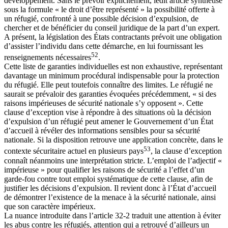
développement. Sans le prévoir explicitement, ledit article synthétise
sous la formule « le droit d’être représenté » la possibilité offerte à
un réfugié, confronté à une possible décision d’expulsion, de
chercher et de bénéficier du conseil juridique de la part d’un expert.
A présent, la législation des États contractants prévoit une obligation
d’assister l’individu dans cette démarche, en lui fournissant les
52
renseignements nécessaires
.
Cette liste de garanties individuelles est non exhaustive, représentant
davantage un minimum procédural indispensable pour la protection
du réfugié. Elle peut toutefois connaître des limites. Le réfugié ne
saurait se prévaloir des garanties évoquées précédemment, « si des
raisons impérieuses de sécurité nationale s’y opposent ». Cette
clause d’exception vise à répondre à des situations où la décision
d’expulsion d’un réfugié peut amener le Gouvernement d’un État
d’accueil à révéler des informations sensibles pour sa sécurité
nationale. Si la disposition retrouve une application concrète, dans le
53
contexte sécuritaire actuel en plusieurs pays
, la clause d’exception
connaît néanmoins une interprétation stricte. L’emploi de l’adjectif «
impérieuse » pour qualifier les raisons de sécurité a l’effet d’un
garde-fou contre tout emploi systématique de cette clause, afin de
justifier les décisions d’expulsion. Il revient donc à l’État d’accueil
de démontrer l’existence de la menace à la sécurité nationale, ainsi
que son caractère impérieux.
La nuance introduite dans l’article 32-2 traduit une attention à éviter
les abus contre les réfugiés, attention qui a retrouvé d’ailleurs un