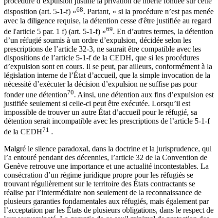
procédure d’expulsion justifie la privation de liberté fondée sur cette
68
disposition (art. 5-1-f) »
. Partant, « si la procédure n’est pas menée
avec la diligence requise, la détention cesse d'être justifiée au regard
69
de l'article 5 par. 1 f) (art. 5-1-f) »
. En d’autres termes, la détention
d’un réfugié soumis à un ordre d’expulsion, décidée selon les
prescriptions de l’article 32-3, ne saurait être compatible avec les
dispositions de l’article 5-1-f de la CEDH, que si les procédures
d’expulsion sont en cours. Il se peut, par ailleurs, conformément à la
législation interne de l’État d’accueil, que la simple invocation de la
nécessité d’exécuter la décision d’expulsion ne suffise pas pour
70
fonder une détention
. Ainsi, une détention aux fins d’expulsion est
justifiée seulement si celle-ci peut être exécutée. Lorsqu’il est
impossible de trouver un autre État d’accueil pour le réfugié, sa
détention serait incompatible avec les prescriptions de l’article 5-1-f
71
de la CEDH
.
Malgré le silence paradoxal, dans la doctrine et la jurisprudence, qui
l’a entouré pendant des décennies, l’article 32 de la Convention de
Genève retrouve une importance et une actualité incontestables. La
consécration d’un régime juridique propre pour les réfugiés se
trouvant régulièrement sur le territoire des États contractants se
réalise par l’intermédiaire non seulement de la reconnaissance de
plusieurs garanties fondamentales aux réfugiés, mais également par
l’acceptation par les États de plusieurs obligations, dans le respect de