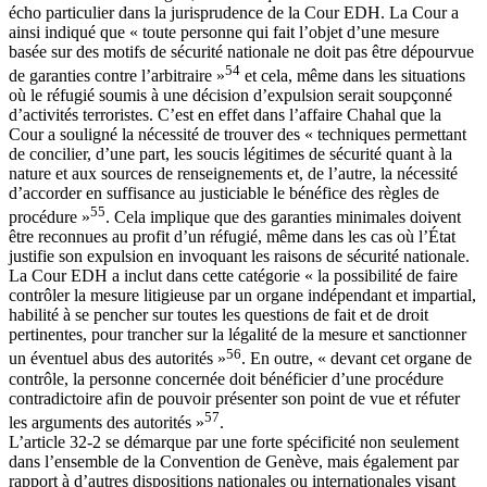
écho particulier dans la jurisprudence de la Cour EDH. La Cour a
ainsi indiqué que « toute personne qui fait l’objet d’une mesure
basée sur des motifs de sécurité nationale ne doit pas être dépourvue
54
de garanties contre l’arbitraire »
et cela, même dans les situations
où le réfugié soumis à une décision d’expulsion serait soupçonné
d’activités terroristes. C’est en effet dans l’affaire Chahal que la
Cour a souligné la nécessité de trouver des « techniques permettant
de concilier, d’une part, les soucis légitimes de sécurité quant à la
nature et aux sources de renseignements et, de l’autre, la nécessité
d’accorder en suffisance au justiciable le bénéfice des règles de
55
procédure »
. Cela implique que des garanties minimales doivent
être reconnues au profit d’un réfugié, même dans les cas où l’État
justifie son expulsion en invoquant les raisons de sécurité nationale.
La Cour EDH a inclut dans cette catégorie « la possibilité de faire
contrôler la mesure litigieuse par un organe indépendant et impartial,
habilité à se pencher sur toutes les questions de fait et de droit
pertinentes, pour trancher sur la légalité de la mesure et sanctionner
56
un éventuel abus des autorités »
. En outre, « devant cet organe de
contrôle, la personne concernée doit bénéficier d’une procédure
contradictoire afin de pouvoir présenter son point de vue et réfuter
57
les arguments des autorités »
.
L’article 32-2 se démarque par une forte spécificité non seulement
dans l’ensemble de la Convention de Genève, mais également par
rapport à d’autres dispositions nationales ou internationales visant