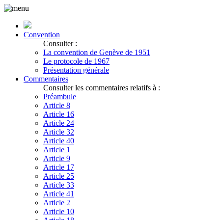
Convention
Consulter :
La convention de Genève de 1951
Le protocole de 1967
Présentation générale
Commentaires
Consulter les commentaires relatifs à :
Préambule
Article 8
Article 16
Article 24
Article 32
Article 40
Article 1
Article 9
Article 17
Article 25
Article 33
Article 41
Article 2
Article 10