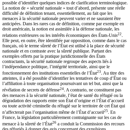
possible d’identifier quelques indices de clarification terminologique.
La notion de « sécurité nationale » tout d’abord, présente une réelle
difficulté de définition tenant, essentiellement, au fait que les
menaces à la sécurité nationale peuvent varier et ne sauraient être
anticipées. Dans les rares cas de définition, comme par exemple en
droit américain, la notion est assimilée à la défense nationale, les
22
relations extérieures ou les intérêts économiques des États-Unis
.
Elle peut, en outre, être identifiée par opposition, comme dans le cas
français, où le terme sûreté de l’État est utilisé à la place de sécurité
nationale et en contraste avec la sûreté publique. Partant des
exemples offerts par la pratique juridictionnelle des États
contractants, la sécurité nationale regroupe des aspects liés à
l’indépendance politique, l’intégrité territoriale, ainsi que le
23
fonctionnement des institutions essentielles de l’État
. Au titre des
atteintes, il a été possible d’identifier les tentatives de coup d’État ou
l’affiliation à toute organisation poursuivant un tel but, ainsi que la
24
révélation de secrets de défense
. A contrario, ne constituent pas
des menaces à la sécurité nationale, l’état de santé du réfugié ou la
dégradation des rapports entre son État d’origine et l’État d’accueil
ou toute activité criminelle du réfugié sur le territoire de cet État qui
25
n’affecterait pas l’organisation même de l’État d’accueil
. En
France, la législation particulièrement contraignante sur les cas de
26
menace à la sûreté de l’État
a conduit la Commission des recours
des réfugiés à donner des avis concernant des expulsions