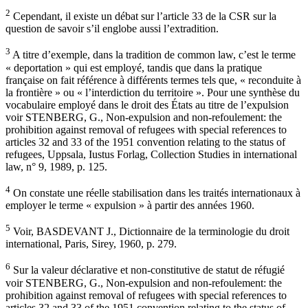
2
Cependant, il existe un débat sur l’article 33 de la CSR sur la
question de savoir s’il englobe aussi l’extradition.
3
A titre d’exemple, dans la tradition de common law, c’est le terme
« deportation » qui est employé, tandis que dans la pratique
française on fait référence à différents termes tels que, « reconduite à
la frontière » ou « l’interdiction du territoire ». Pour une synthèse du
vocabulaire employé dans le droit des États au titre de l’expulsion
voir STENBERG, G., Non-expulsion and non-refoulement: the
prohibition against removal of refugees with special references to
articles 32 and 33 of the 1951 convention relating to the status of
refugees, Uppsala, Iustus Forlag, Collection Studies in international
law, n° 9, 1989, p. 125.
4
On constate une réelle stabilisation dans les traités internationaux à
employer le terme « expulsion » à partir des années 1960.
5
Voir, BASDEVANT J., Dictionnaire de la terminologie du droit
international, Paris, Sirey, 1960, p. 279.
6
Sur la valeur déclarative et non-constitutive de statut de réfugié
voir STENBERG, G., Non-expulsion and non-refoulement: the
prohibition against removal of refugees with special references to
articles 32 and 33 of the 1951 convention relating to the status of