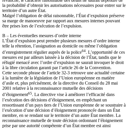
revanche, le caractère raisonnable des délais ne saurait dépendre de
la probabilité d’obtenir les autorisations nécessaires pour entrer sur le
territoire d’un autre État.
Malgré l’obligation de délai raisonnable, l’État d’expulsion préserve
sa marge de manoeuvre par rapport aux mesures internes pouvant
être prises lors de l’exécution de l’expulsion.
B – Les éventuelles mesures d’ordre interne
L’État d’expulsion peut prendre plusieurs mesures d’ordre interne
telle la rétention, l’assignation au domicile ou même l’obligation
64
d’enregistrement régulier auprès de la police
. L’opportunité de ces
mesures est par ailleurs laissée à la décision de l’État, tandis que le
réfugié menacé avec l’ordre d’expulsion ne saurait invoquer le droit
à la libre circulation garanti par l’article 26 de la Convention.
Cette seconde phrase de l’article 32-3 retrouve une actualité certaine
à la lumière de la législation de l’Union européenne en matière
d’asile et, plus précisément, de la directive du Conseil du 28 mai
2001 relative à la reconnaissance mutuelle des décisions
65
d’éloignement
. La directive vise à améliorer l’efficacité dans
l’exécution des décisions d’éloignement, en empêchant un
ressortissant d’un pays tiers de l’Union européenne de se soustraire à
l’exécution d’une décision d’éloignement prononcée dans un État
membre, en se rendant sur le territoire d’un autre État membre. La
reconnaissance mutuelle de toute décision ordonnant l’éloignement
prise par une autorité compétente d’un État membre est ainsi