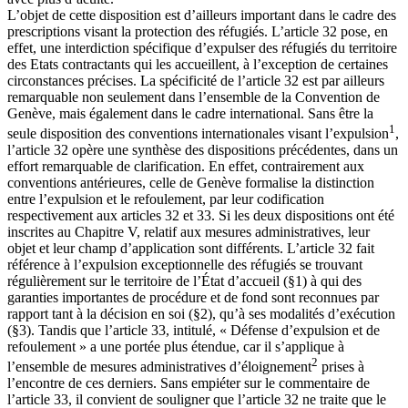
L’objet de cette disposition est d’ailleurs important dans le cadre des
prescriptions visant la protection des réfugiés. L’article 32 pose, en
effet, une interdiction spécifique d’expulser des réfugiés du territoire
des Etats contractants qui les accueillent, à l’exception de certaines
circonstances précises. La spécificité de l’article 32 est par ailleurs
remarquable non seulement dans l’ensemble de la Convention de
Genève, mais également dans le cadre international. Sans être la
1
seule disposition des conventions internationales visant l’expulsion
,
l’article 32 opère une synthèse des dispositions précédentes, dans un
effort remarquable de clarification. En effet, contrairement aux
conventions antérieures, celle de Genève formalise la distinction
entre l’expulsion et le refoulement, par leur codification
respectivement aux articles 32 et 33. Si les deux dispositions ont été
inscrites au Chapitre V, relatif aux mesures administratives, leur
objet et leur champ d’application sont différents. L’article 32 fait
référence à l’expulsion exceptionnelle des réfugiés se trouvant
régulièrement sur le territoire de l’État d’accueil (§1) à qui des
garanties importantes de procédure et de fond sont reconnues par
rapport tant à la décision en soi (§2), qu’à ses modalités d’exécution
(§3). Tandis que l’article 33, intitulé, « Défense d’expulsion et de
refoulement » a une portée plus étendue, car il s’applique à
2
l’ensemble de mesures administratives d’éloignement
prises à
l’encontre de ces derniers. Sans empiéter sur le commentaire de
l’article 33, il convient de souligner que l’article 32 ne traite que le