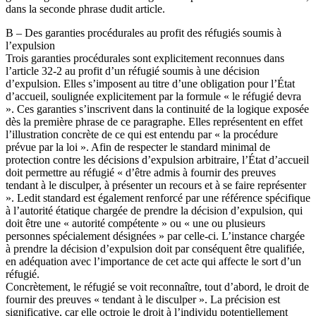
dans la seconde phrase dudit article.
B – Des garanties procédurales au profit des réfugiés soumis à
l’expulsion
Trois garanties procédurales sont explicitement reconnues dans
l’article 32-2 au profit d’un réfugié soumis à une décision
d’expulsion. Elles s’imposent au titre d’une obligation pour l’État
d’accueil, soulignée explicitement par la formule « le réfugié devra
». Ces garanties s’inscrivent dans la continuité de la logique exposée
dès la première phrase de ce paragraphe. Elles représentent en effet
l’illustration concrète de ce qui est entendu par « la procédure
prévue par la loi ». Afin de respecter le standard minimal de
protection contre les décisions d’expulsion arbitraire, l’État d’accueil
doit permettre au réfugié « d’être admis à fournir des preuves
tendant à le disculper, à présenter un recours et à se faire représenter
». Ledit standard est également renforcé par une référence spécifique
à l’autorité étatique chargée de prendre la décision d’expulsion, qui
doit être une « autorité compétente » ou « une ou plusieurs
personnes spécialement désignées » par celle-ci. L’instance chargée
à prendre la décision d’expulsion doit par conséquent être qualifiée,
en adéquation avec l’importance de cet acte qui affecte le sort d’un
réfugié.
Concrètement, le réfugié se voit reconnaître, tout d’abord, le droit de
fournir des preuves « tendant à le disculper ». La précision est
significative, car elle octroie le droit à l’individu potentiellement