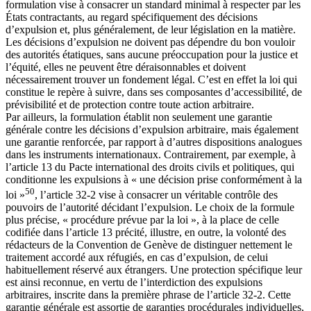
formulation vise à consacrer un standard minimal à respecter par les
États contractants, au regard spécifiquement des décisions
d’expulsion et, plus généralement, de leur législation en la matière.
Les décisions d’expulsion ne doivent pas dépendre du bon vouloir
des autorités étatiques, sans aucune préoccupation pour la justice et
l’équité, elles ne peuvent être déraisonnables et doivent
nécessairement trouver un fondement légal. C’est en effet la loi qui
constitue le repère à suivre, dans ses composantes d’accessibilité, de
prévisibilité et de protection contre toute action arbitraire.
Par ailleurs, la formulation établit non seulement une garantie
générale contre les décisions d’expulsion arbitraire, mais également
une garantie renforcée, par rapport à d’autres dispositions analogues
dans les instruments internationaux. Contrairement, par exemple, à
l’article 13 du Pacte international des droits civils et politiques, qui
conditionne les expulsions à « une décision prise conformément à la
50
loi »
, l’article 32-2 vise à consacrer un véritable contrôle des
pouvoirs de l’autorité décidant l’expulsion. Le choix de la formule
plus précise, « procédure prévue par la loi », à la place de celle
codifiée dans l’article 13 précité, illustre, en outre, la volonté des
rédacteurs de la Convention de Genève de distinguer nettement le
traitement accordé aux réfugiés, en cas d’expulsion, de celui
habituellement réservé aux étrangers. Une protection spécifique leur
est ainsi reconnue, en vertu de l’interdiction des expulsions
arbitraires, inscrite dans la première phrase de l’article 32-2. Cette
garantie générale est assortie de garanties procédurales individuelles,