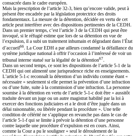
consacrée dans le cadre européen.
Mais la prescription de l’article 32-3, bien qu’encore valide, peut à
présent être encadrée par la législation protectrice des droits
fondamentaux. La mesure de la détention, décidée en vertu de cet
article peut interférer avec des dispositions pertinentes de la CEDH.
Dans un premier temps, c’est l’article 3 de la CEDH qui peut être
invoqué, si le réfugié estime que lors de sa détention en vue de
l’expulsion, il a subi un traitement inhumain et dégradant dans l’État
66
d’accueil
. La Cour EDH a par ailleurs condamné la défaillance du
système juridique national à offrir l’occasion à l’intéressé de voir un
67
tribunal interne statué sur la légalité de la détention
.
Dans un second temps, ce sont les dispositions de l’article 5-1 de la
CEDH qui ont alimenté une jurisprudence riche en enseignements.
L’article 5-1-c reconnaît la détention d’un individu comme étant «
nécessaire » seulement si elle permet la prévention d’une infraction
ou d’une fuite, suite à la commission d’une infraction. La personne
soumise à la détention en vertu de l’article 5-1-c doit être « aussitôt
traduite devant un juge ou un autre magistrat habilité par la loi à
exercer des fonctions judiciaires et a le droit d’être jugée dans un
délai raisonnable, ou libérée pendant la procédure ». Une telle
condition de célérité ne s’applique en revanche pas dans le cas de
l’article 5-1-f qui se limite à prévoir la détention d’une personne
contre laquelle une procédure d’expulsion est en cours. Ainsi,
comme la Cour a pu le souligner « seul le déroulement de la