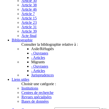
Article 30
Article 38
Article 46
Article 7
Article 15
Article 23
Article 31
Article 39
Acte final
Bibliographie
Consulter la bibliographie relative à :
Asile/Réfugiés
- Ouvrages
- Articles
Migrants
- Ouvrages
- Articles
Jurisprudences
Liens utiles
Choisir une catégorie :
Institutions
Centres de recherche
Revues spécialisées
Bases de données