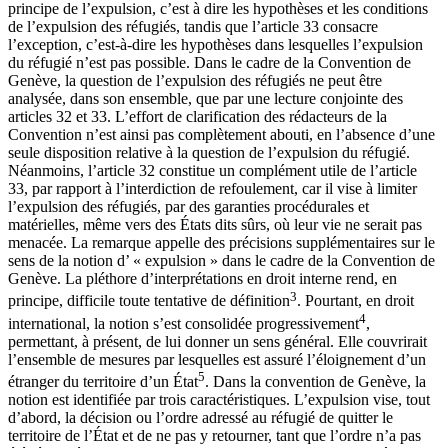
principe de l’expulsion, c’est à dire les hypothèses et les conditions
de l’expulsion des réfugiés, tandis que l’article 33 consacre
l’exception, c’est-à-dire les hypothèses dans lesquelles l’expulsion
du réfugié n’est pas possible. Dans le cadre de la Convention de
Genève, la question de l’expulsion des réfugiés ne peut être
analysée, dans son ensemble, que par une lecture conjointe des
articles 32 et 33. L’effort de clarification des rédacteurs de la
Convention n’est ainsi pas complètement abouti, en l’absence d’une
seule disposition relative à la question de l’expulsion du réfugié.
Néanmoins, l’article 32 constitue un complément utile de l’article
33, par rapport à l’interdiction de refoulement, car il vise à limiter
l’expulsion des réfugiés, par des garanties procédurales et
matérielles, même vers des États dits sûrs, où leur vie ne serait pas
menacée. La remarque appelle des précisions supplémentaires sur le
sens de la notion d’ « expulsion » dans le cadre de la Convention de
Genève. La pléthore d’interprétations en droit interne rend, en
3
principe, difficile toute tentative de définition
. Pourtant, en droit
4
international, la notion s’est consolidée progressivement
,
permettant, à présent, de lui donner un sens général. Elle couvrirait
l’ensemble de mesures par lesquelles est assuré l’éloignement d’un
5
étranger du territoire d’un État
. Dans la convention de Genève, la
notion est identifiée par trois caractéristiques. L’expulsion vise, tout
d’abord, la décision ou l’ordre adressé au réfugié de quitter le
territoire de l’État et de ne pas y retourner, tant que l’ordre n’a pas