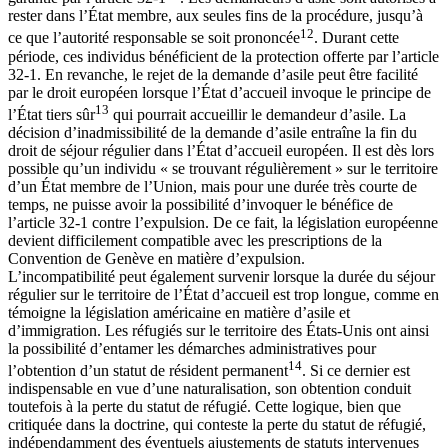
rester dans l’État membre, aux seules fins de la procédure, jusqu’à
12
ce que l’autorité responsable se soit prononcée
. Durant cette
période, ces individus bénéficient de la protection offerte par l’article
32-1. En revanche, le rejet de la demande d’asile peut être facilité
par le droit européen lorsque l’État d’accueil invoque le principe de
13
l’État tiers sûr
qui pourrait accueillir le demandeur d’asile. La
décision d’inadmissibilité de la demande d’asile entraîne la fin du
droit de séjour régulier dans l’État d’accueil européen. Il est dès lors
possible qu’un individu « se trouvant régulièrement » sur le territoire
d’un État membre de l’Union, mais pour une durée très courte de
temps, ne puisse avoir la possibilité d’invoquer le bénéfice de
l’article 32-1 contre l’expulsion. De ce fait, la législation européenne
devient difficilement compatible avec les prescriptions de la
Convention de Genève en matière d’expulsion.
L’incompatibilité peut également survenir lorsque la durée du séjour
régulier sur le territoire de l’État d’accueil est trop longue, comme en
témoigne la législation américaine en matière d’asile et
d’immigration. Les réfugiés sur le territoire des États-Unis ont ainsi
la possibilité d’entamer les démarches administratives pour
14
l’obtention d’un statut de résident permanent
. Si ce dernier est
indispensable en vue d’une naturalisation, son obtention conduit
toutefois à la perte du statut de réfugié. Cette logique, bien que
critiquée dans la doctrine, qui conteste la perte du statut de réfugié,
indépendamment des éventuels ajustements de statuts intervenues