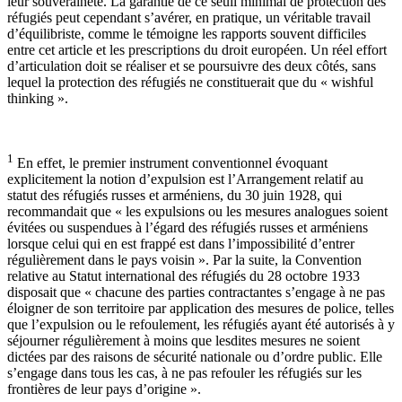
leur souveraineté. La garantie de ce seuil minimal de protection des
réfugiés peut cependant s’avérer, en pratique, un véritable travail
d’équilibriste, comme le témoigne les rapports souvent difficiles
entre cet article et les prescriptions du droit européen. Un réel effort
d’articulation doit se réaliser et se poursuivre des deux côtés, sans
lequel la protection des réfugiés ne constituerait que du « wishful
thinking ».
1
En effet, le premier instrument conventionnel évoquant
explicitement la notion d’expulsion est l’Arrangement relatif au
statut des réfugiés russes et arméniens, du 30 juin 1928, qui
recommandait que « les expulsions ou les mesures analogues soient
évitées ou suspendues à l’égard des réfugiés russes et arméniens
lorsque celui qui en est frappé est dans l’impossibilité d’entrer
régulièrement dans le pays voisin ». Par la suite, la Convention
relative au Statut international des réfugiés du 28 octobre 1933
disposait que « chacune des parties contractantes s’engage à ne pas
éloigner de son territoire par application des mesures de police, telles
que l’expulsion ou le refoulement, les réfugiés ayant été autorisés à y
séjourner régulièrement à moins que lesdites mesures ne soient
dictées par des raisons de sécurité nationale ou d’ordre public. Elle
s’engage dans tous les cas, à ne pas refouler les réfugiés sur les
frontières de leur pays d’origine ».