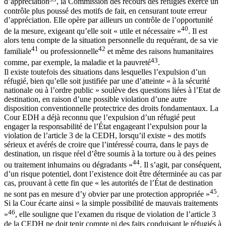
d’appréciation
, la Commission des recours des réfugiés exerce un
contrôle plus poussé des motifs de fait, en censurant toute erreur
d’appréciation. Elle opère par ailleurs un contrôle de l’opportunité
40
de la mesure, exigeant qu’elle soit « utile et nécessaire »
. Il est
alors tenu compte de la situation personnelle du requérant, de sa vie
41
42
familiale
ou professionnelle
et même des raisons humanitaires
43
comme, par exemple, la maladie et la pauvreté
.
Il existe toutefois des situations dans lesquelles l’expulsion d’un
réfugié, bien qu’elle soit justifiée par une d’atteinte « à la sécurité
nationale ou à l’ordre public » soulève des questions liées à l’Etat de
destination, en raison d’une possible violation d’une autre
disposition conventionnelle protectrice des droits fondamentaux. La
Cour EDH a déjà reconnu que l’expulsion d’un réfugié peut
engager la responsabilité de l’État engageant l’expulsion pour la
violation de l’article 3 de la CEDH, lorsqu’il existe « des motifs
sérieux et avérés de croire que l’intéressé courra, dans le pays de
destination, un risque réel d’être soumis à la torture ou à des peines
44
ou traitement inhumains ou dégradants »
. Il s’agit, par conséquent,
d’un risque potentiel, dont l’existence doit être déterminée au cas par
cas, prouvant à cette fin que « les autorités de l’État de destination
45
ne sont pas en mesure d’y obvier par une protection appropriée »
.
Si la Cour écarte ainsi « la simple possibilité de mauvais traitements
46
»
, elle souligne que l’examen du risque de violation de l’article 3
de la CEDH ne doit tenir compte ni des faits conduisant le réfugiés à