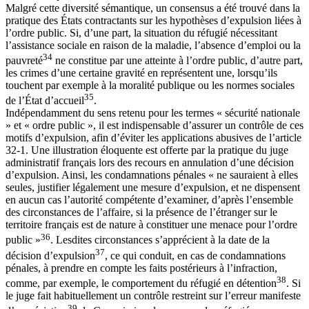
Malgré cette diversité sémantique, un consensus a été trouvé dans la
pratique des États contractants sur les hypothèses d’expulsion liées à
l’ordre public. Si, d’une part, la situation du réfugié nécessitant
l’assistance sociale en raison de la maladie, l’absence d’emploi ou la
34
pauvreté
ne constitue par une atteinte à l’ordre public, d’autre part,
les crimes d’une certaine gravité en représentent une, lorsqu’ils
touchent par exemple à la moralité publique ou les normes sociales
35
de l’État d’accueil
.
Indépendamment du sens retenu pour les termes « sécurité nationale
» et « ordre public », il est indispensable d’assurer un contrôle de ces
motifs d’expulsion, afin d’éviter les applications abusives de l’article
32-1. Une illustration éloquente est offerte par la pratique du juge
administratif français lors des recours en annulation d’une décision
d’expulsion. Ainsi, les condamnations pénales « ne sauraient à elles
seules, justifier légalement une mesure d’expulsion, et ne dispensent
en aucun cas l’autorité compétente d’examiner, d’après l’ensemble
des circonstances de l’affaire, si la présence de l’étranger sur le
territoire français est de nature à constituer une menace pour l’ordre
36
public »
. Lesdites circonstances s’apprécient à la date de la
37
décision d’expulsion
, ce qui conduit, en cas de condamnations
pénales, à prendre en compte les faits postérieurs à l’infraction,
38
comme, par exemple, le comportement du réfugié en détention
. Si
le juge fait habituellement un contrôle restreint sur l’erreur manifeste
39