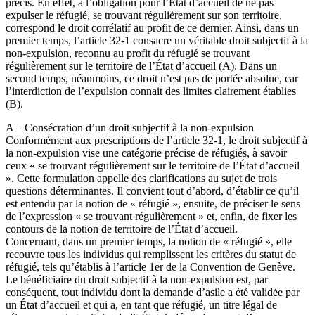
précis. En effet, à l’obligation pour l’État d’accueil de ne pas
expulser le réfugié, se trouvant régulièrement sur son territoire,
correspond le droit corrélatif au profit de ce dernier. Ainsi, dans un
premier temps, l’article 32-1 consacre un véritable droit subjectif à la
non-expulsion, reconnu au profit du réfugié se trouvant
régulièrement sur le territoire de l’État d’accueil (A). Dans un
second temps, néanmoins, ce droit n’est pas de portée absolue, car
l’interdiction de l’expulsion connait des limites clairement établies
(B).
A – Consécration d’un droit subjectif à la non-expulsion
Conformément aux prescriptions de l’article 32-1, le droit subjectif à
la non-expulsion vise une catégorie précise de réfugiés, à savoir
ceux « se trouvant régulièrement sur le territoire de l’État d’accueil
». Cette formulation appelle des clarifications au sujet de trois
questions déterminantes. Il convient tout d’abord, d’établir ce qu’il
est entendu par la notion de « réfugié », ensuite, de préciser le sens
de l’expression « se trouvant régulièrement » et, enfin, de fixer les
contours de la notion de territoire de l’État d’accueil.
Concernant, dans un premier temps, la notion de « réfugié », elle
recouvre tous les individus qui remplissent les critères du statut de
réfugié, tels qu’établis à l’article 1er de la Convention de Genève.
Le bénéficiaire du droit subjectif à la non-expulsion est, par
conséquent, tout individu dont la demande d’asile a été validée par
un État d’accueil et qui a, en tant que réfugié, un titre légal de