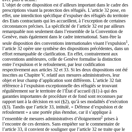
L’objet de cette disposition est d’ailleurs important dans le cadre des
prescriptions visant la protection des réfugiés. L’article 32 pose, en
effet, une interdiction spécifique d’expulser des réfugiés du territoire
des Etats contractants qui les accueillent, à l’exception de certaines
circonstances précises. La spécificité de l’article 32 est par ailleurs
remarquable non seulement dans l’ensemble de la Convention de
Genève, mais également dans le cadre international. Sans être la
1
seule disposition des conventions internationales visant l’expulsion
,
l’article 32 opère une synthèse des dispositions précédentes, dans un
effort remarquable de clarification. En effet, contrairement aux
conventions antérieures, celle de Genève formalise la distinction
entre l’expulsion et le refoulement, par leur codification
respectivement aux articles 32 et 33. Si les deux dispositions ont été
inscrites au Chapitre V, relatif aux mesures administratives, leur
objet et leur champ d’application sont différents. L’article 32 fait
référence à l’expulsion exceptionnelle des réfugiés se trouvant
régulièrement sur le territoire de l’État d’accueil (§1) à qui des
garanties importantes de procédure et de fond sont reconnues par
rapport tant à la décision en soi (§2), qu’à ses modalités d’exécution
(§3). Tandis que l’article 33, intitulé, « Défense d’expulsion et de
refoulement » a une portée plus étendue, car il s’applique à
2
l’ensemble de mesures administratives d’éloignement
prises à
l’encontre de ces derniers. Sans empiéter sur le commentaire de
l’article 33, il convient de souligner que l’article 32 ne traite que le