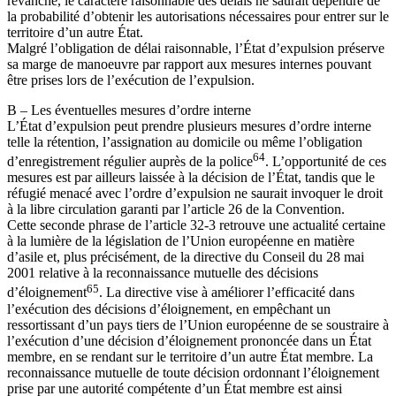
revanche, le caractère raisonnable des délais ne saurait dépendre de
la probabilité d’obtenir les autorisations nécessaires pour entrer sur le
territoire d’un autre État.
Malgré l’obligation de délai raisonnable, l’État d’expulsion préserve
sa marge de manoeuvre par rapport aux mesures internes pouvant
être prises lors de l’exécution de l’expulsion.
B – Les éventuelles mesures d’ordre interne
L’État d’expulsion peut prendre plusieurs mesures d’ordre interne
telle la rétention, l’assignation au domicile ou même l’obligation
64
d’enregistrement régulier auprès de la police
. L’opportunité de ces
mesures est par ailleurs laissée à la décision de l’État, tandis que le
réfugié menacé avec l’ordre d’expulsion ne saurait invoquer le droit
à la libre circulation garanti par l’article 26 de la Convention.
Cette seconde phrase de l’article 32-3 retrouve une actualité certaine
à la lumière de la législation de l’Union européenne en matière
d’asile et, plus précisément, de la directive du Conseil du 28 mai
2001 relative à la reconnaissance mutuelle des décisions
65
d’éloignement
. La directive vise à améliorer l’efficacité dans
l’exécution des décisions d’éloignement, en empêchant un
ressortissant d’un pays tiers de l’Union européenne de se soustraire à
l’exécution d’une décision d’éloignement prononcée dans un État
membre, en se rendant sur le territoire d’un autre État membre. La
reconnaissance mutuelle de toute décision ordonnant l’éloignement
prise par une autorité compétente d’un État membre est ainsi