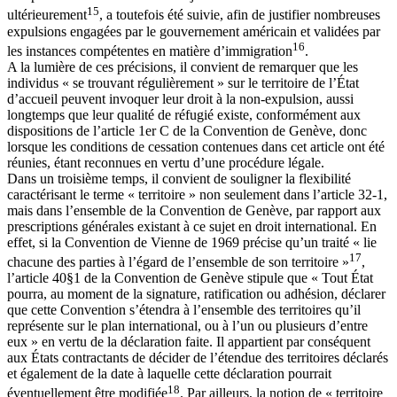
15
ultérieurement
, a toutefois été suivie, afin de justifier nombreuses
expulsions engagées par le gouvernement américain et validées par
16
les instances compétentes en matière d’immigration
.
A la lumière de ces précisions, il convient de remarquer que les
individus « se trouvant régulièrement » sur le territoire de l’État
d’accueil peuvent invoquer leur droit à la non-expulsion, aussi
longtemps que leur qualité de réfugié existe, conformément aux
dispositions de l’article 1er C de la Convention de Genève, donc
lorsque les conditions de cessation contenues dans cet article ont été
réunies, étant reconnues en vertu d’une procédure légale.
Dans un troisième temps, il convient de souligner la flexibilité
caractérisant le terme « territoire » non seulement dans l’article 32-1,
mais dans l’ensemble de la Convention de Genève, par rapport aux
prescriptions générales existant à ce sujet en droit international. En
effet, si la Convention de Vienne de 1969 précise qu’un traité « lie
17
chacune des parties à l’égard de l’ensemble de son territoire »
,
l’article 40§1 de la Convention de Genève stipule que « Tout État
pourra, au moment de la signature, ratification ou adhésion, déclarer
que cette Convention s’étendra à l’ensemble des territoires qu’il
représente sur le plan international, ou à l’un ou plusieurs d’entre
eux » en vertu de la déclaration faite. Il appartient par conséquent
aux États contractants de décider de l’étendue des territoires déclarés
et également de la date à laquelle cette déclaration pourrait
18
éventuellement être modifiée
. Par ailleurs, la notion de « territoire