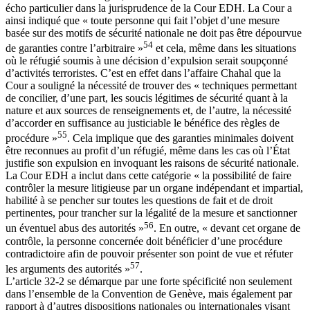
écho particulier dans la jurisprudence de la Cour EDH. La Cour a
ainsi indiqué que « toute personne qui fait l’objet d’une mesure
basée sur des motifs de sécurité nationale ne doit pas être dépourvue
54
de garanties contre l’arbitraire »
et cela, même dans les situations
où le réfugié soumis à une décision d’expulsion serait soupçonné
d’activités terroristes. C’est en effet dans l’affaire Chahal que la
Cour a souligné la nécessité de trouver des « techniques permettant
de concilier, d’une part, les soucis légitimes de sécurité quant à la
nature et aux sources de renseignements et, de l’autre, la nécessité
d’accorder en suffisance au justiciable le bénéfice des règles de
55
procédure »
. Cela implique que des garanties minimales doivent
être reconnues au profit d’un réfugié, même dans les cas où l’État
justifie son expulsion en invoquant les raisons de sécurité nationale.
La Cour EDH a inclut dans cette catégorie « la possibilité de faire
contrôler la mesure litigieuse par un organe indépendant et impartial,
habilité à se pencher sur toutes les questions de fait et de droit
pertinentes, pour trancher sur la légalité de la mesure et sanctionner
56
un éventuel abus des autorités »
. En outre, « devant cet organe de
contrôle, la personne concernée doit bénéficier d’une procédure
contradictoire afin de pouvoir présenter son point de vue et réfuter
57
les arguments des autorités »
.
L’article 32-2 se démarque par une forte spécificité non seulement
dans l’ensemble de la Convention de Genève, mais également par
rapport à d’autres dispositions nationales ou internationales visant