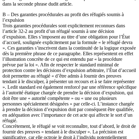
dans la seconde phrase dudit article.
B – Des garanties procédurales au profit des réfugiés soumis à
l’expulsion
Trois garanties procédurales sont explicitement reconnues dans
l’article 32-2 au profit d’un réfugié soumis à une décision
d’expulsion. Elles s’imposent au titre d’une obligation pour l’État
d’accueil, soulignée explicitement par la formule « le réfugié devra
». Ces garanties s’inscrivent dans la continuité de la logique exposée
dès la première phrase de ce paragraphe. Elles représentent en effet
l’illustration concrète de ce qui est entendu par « la procédure
prévue par la loi ». Afin de respecter le standard minimal de
protection contre les décisions d’expulsion arbitraire, l’État d’accueil
doit permettre au réfugié « d’être admis à fournir des preuves
tendant à le disculper, à présenter un recours et à se faire représenter
». Ledit standard est également renforcé par une référence spécifique
à l’autorité étatique chargée de prendre la décision d’expulsion, qui
doit être une « autorité compétente » ou « une ou plusieurs
personnes spécialement désignées » par celle-ci. L’instance chargée
à prendre la décision d’expulsion doit par conséquent être qualifiée,
en adéquation avec l’importance de cet acte qui affecte le sort d’un
réfugié.
Concrètement, le réfugié se voit reconnaître, tout d’abord, le droit de
fournir des preuves « tendant à le disculper ». La précision est
significative, car elle octroie le droit à l’individu potentiellement