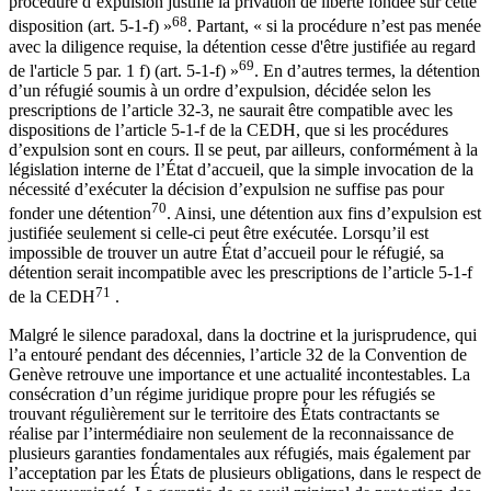
procédure d’expulsion justifie la privation de liberté fondée sur cette
68
disposition (art. 5-1-f) »
. Partant, « si la procédure n’est pas menée
avec la diligence requise, la détention cesse d'être justifiée au regard
69
de l'article 5 par. 1 f) (art. 5-1-f) »
. En d’autres termes, la détention
d’un réfugié soumis à un ordre d’expulsion, décidée selon les
prescriptions de l’article 32-3, ne saurait être compatible avec les
dispositions de l’article 5-1-f de la CEDH, que si les procédures
d’expulsion sont en cours. Il se peut, par ailleurs, conformément à la
législation interne de l’État d’accueil, que la simple invocation de la
nécessité d’exécuter la décision d’expulsion ne suffise pas pour
70
fonder une détention
. Ainsi, une détention aux fins d’expulsion est
justifiée seulement si celle-ci peut être exécutée. Lorsqu’il est
impossible de trouver un autre État d’accueil pour le réfugié, sa
détention serait incompatible avec les prescriptions de l’article 5-1-f
71
de la CEDH
.
Malgré le silence paradoxal, dans la doctrine et la jurisprudence, qui
l’a entouré pendant des décennies, l’article 32 de la Convention de
Genève retrouve une importance et une actualité incontestables. La
consécration d’un régime juridique propre pour les réfugiés se
trouvant régulièrement sur le territoire des États contractants se
réalise par l’intermédiaire non seulement de la reconnaissance de
plusieurs garanties fondamentales aux réfugiés, mais également par
l’acceptation par les États de plusieurs obligations, dans le respect de