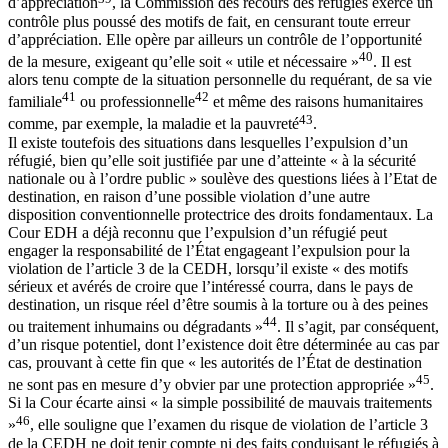
d’appréciation
, la Commission des recours des réfugiés exerce un
contrôle plus poussé des motifs de fait, en censurant toute erreur
d’appréciation. Elle opère par ailleurs un contrôle de l’opportunité
40
de la mesure, exigeant qu’elle soit « utile et nécessaire »
. Il est
alors tenu compte de la situation personnelle du requérant, de sa vie
41
42
familiale
ou professionnelle
et même des raisons humanitaires
43
comme, par exemple, la maladie et la pauvreté
.
Il existe toutefois des situations dans lesquelles l’expulsion d’un
réfugié, bien qu’elle soit justifiée par une d’atteinte « à la sécurité
nationale ou à l’ordre public » soulève des questions liées à l’Etat de
destination, en raison d’une possible violation d’une autre
disposition conventionnelle protectrice des droits fondamentaux. La
Cour EDH a déjà reconnu que l’expulsion d’un réfugié peut
engager la responsabilité de l’État engageant l’expulsion pour la
violation de l’article 3 de la CEDH, lorsqu’il existe « des motifs
sérieux et avérés de croire que l’intéressé courra, dans le pays de
destination, un risque réel d’être soumis à la torture ou à des peines
44
ou traitement inhumains ou dégradants »
. Il s’agit, par conséquent,
d’un risque potentiel, dont l’existence doit être déterminée au cas par
cas, prouvant à cette fin que « les autorités de l’État de destination
45
ne sont pas en mesure d’y obvier par une protection appropriée »
.
Si la Cour écarte ainsi « la simple possibilité de mauvais traitements
46
»
, elle souligne que l’examen du risque de violation de l’article 3
de la CEDH ne doit tenir compte ni des faits conduisant le réfugiés à