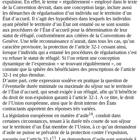
expulsion. En effet, le terme « régulièrement » employé dans le texte
de la Convention devrait, dans une conception large, inclure aussi
les démarches de régularisation d’un individu sur le territoire d’un
État d’accueil. Il s’agit des hypothèses dans lesquels les individus
ayant pénétré le territoire d’un État ont entamé ou se sont soumis
aux procédures de l’État d’accueil pour la détermination de leur
statut de réfugié, conformément aux critères de la Conventions de
Genève. Une telle reconnaissance n’aurait, dans tous les cas, qu’un
caractère provisoire, la protection de l’article 32-1 cessant ainsi,
lorsque l’individu qui a entamé les procédures de régularisation s’est
vu refuser le statut de réfugié. Si l’on retient une conception
dynamique de l’expression « se trouvant régulièrement », on
constate que la sphère des bénéficiaires des prescriptions de l’article
32-1 est plus étendue.
D’autre part, cette expression soulève en pratique la question de
l’éventuelle durée minimale ou maximale du séjour sur le territoire
de l’État d’accueil, qui serait exigée à un réfugié, afin qu’il bénéficie
du droit de non-expulsion garanti à l’article 32-1. A ce titre, le droit
de l’Union européenne, ainsi que le droit interne des États
contractants apportent des réponses très variées.
10
La législation européenne en matière d’asile
, conduit dans
certaines circonstances, tenant à la durée très courte de son séjour
sur le territoire d’un État membre de l’Union, à ce qu’un demandeur
d’asile ne puisse se prévaloir de la protection contre l’expulsion,
11
garantie par l’article 32-1
. Les demandeurs d’asile sont autorisés à