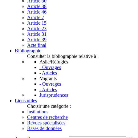
Article 30
Article 38
Article 46
Article 7
Article 15
Article 23
Article 31
Article 39
Acte final
Bibliographie
Consulter la bibliographie relative à :
Asile/Réfugiés
- Ouvrages
- Articles
Migrants
- Ouvrages
- Articles
Jurisprudences
Liens utiles
Choisir une catégorie :
Institutions
Centres de recherche
Revues spécialisées
Bases de données