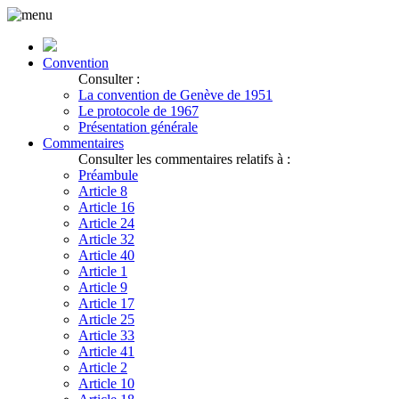
Convention
Consulter :
La convention de Genève de 1951
Le protocole de 1967
Présentation générale
Commentaires
Consulter les commentaires relatifs à :
Préambule
Article 8
Article 16
Article 24
Article 32
Article 40
Article 1
Article 9
Article 17
Article 25
Article 33
Article 41
Article 2
Article 10