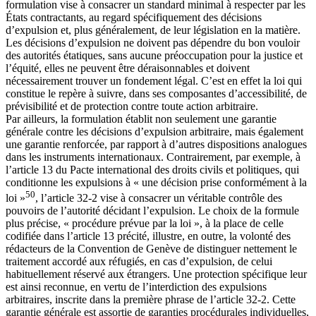
formulation vise à consacrer un standard minimal à respecter par les
États contractants, au regard spécifiquement des décisions
d’expulsion et, plus généralement, de leur législation en la matière.
Les décisions d’expulsion ne doivent pas dépendre du bon vouloir
des autorités étatiques, sans aucune préoccupation pour la justice et
l’équité, elles ne peuvent être déraisonnables et doivent
nécessairement trouver un fondement légal. C’est en effet la loi qui
constitue le repère à suivre, dans ses composantes d’accessibilité, de
prévisibilité et de protection contre toute action arbitraire.
Par ailleurs, la formulation établit non seulement une garantie
générale contre les décisions d’expulsion arbitraire, mais également
une garantie renforcée, par rapport à d’autres dispositions analogues
dans les instruments internationaux. Contrairement, par exemple, à
l’article 13 du Pacte international des droits civils et politiques, qui
conditionne les expulsions à « une décision prise conformément à la
50
loi »
, l’article 32-2 vise à consacrer un véritable contrôle des
pouvoirs de l’autorité décidant l’expulsion. Le choix de la formule
plus précise, « procédure prévue par la loi », à la place de celle
codifiée dans l’article 13 précité, illustre, en outre, la volonté des
rédacteurs de la Convention de Genève de distinguer nettement le
traitement accordé aux réfugiés, en cas d’expulsion, de celui
habituellement réservé aux étrangers. Une protection spécifique leur
est ainsi reconnue, en vertu de l’interdiction des expulsions
arbitraires, inscrite dans la première phrase de l’article 32-2. Cette
garantie générale est assortie de garanties procédurales individuelles,