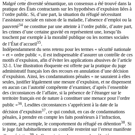
Malgré cette diversité sémantique, un consensus a été trouvé dans la
pratique des États contractants sur les hypothèses d’expulsion liées à
l’ordre public. Si, d’une part, la situation du réfugié nécessitant
l’assistance sociale en raison de la maladie, l’absence d’emploi ou la
34
pauvreté
ne constitue par une atteinte à l’ordre public, d’autre part,
les crimes d’une certaine gravité en représentent une, lorsqu’ils
touchent par exemple à la moralité publique ou les normes sociales
35
de l’État d’accueil
.
Indépendamment du sens retenu pour les termes « sécurité nationale
» et « ordre public », il est indispensable d’assurer un contrôle de ces
motifs d’expulsion, afin d’éviter les applications abusives de l’article
32-1. Une illustration éloquente est offerte par la pratique du juge
administratif français lors des recours en annulation d’une décision
d’expulsion. Ainsi, les condamnations pénales « ne sauraient à elles
seules, justifier légalement une mesure d’expulsion, et ne dispensent
en aucun cas l’autorité compétente d’examiner, d’après l’ensemble
des circonstances de l’affaire, si la présence de l’étranger sur le
territoire français est de nature à constituer une menace pour l’ordre
36
public »
. Lesdites circonstances s’apprécient à la date de la
37
décision d’expulsion
, ce qui conduit, en cas de condamnations
pénales, à prendre en compte les faits postérieurs à l’infraction,
38
comme, par exemple, le comportement du réfugié en détention
. Si
le juge fait habituellement un contrôle restreint sur l’erreur manifeste
39