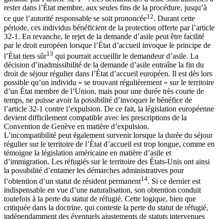
rester dans l’État membre, aux seules fins de la procédure, jusqu’à
12
ce que l’autorité responsable se soit prononcée
. Durant cette
période, ces individus bénéficient de la protection offerte par l’article
32-1. En revanche, le rejet de la demande d’asile peut être facilité
par le droit européen lorsque l’État d’accueil invoque le principe de
13
l’État tiers sûr
qui pourrait accueillir le demandeur d’asile. La
décision d’inadmissibilité de la demande d’asile entraîne la fin du
droit de séjour régulier dans l’État d’accueil européen. Il est dès lors
possible qu’un individu « se trouvant régulièrement » sur le territoire
d’un État membre de l’Union, mais pour une durée très courte de
temps, ne puisse avoir la possibilité d’invoquer le bénéfice de
l’article 32-1 contre l’expulsion. De ce fait, la législation européenne
devient difficilement compatible avec les prescriptions de la
Convention de Genève en matière d’expulsion.
L’incompatibilité peut également survenir lorsque la durée du séjour
régulier sur le territoire de l’État d’accueil est trop longue, comme en
témoigne la législation américaine en matière d’asile et
d’immigration. Les réfugiés sur le territoire des États-Unis ont ainsi
la possibilité d’entamer les démarches administratives pour
14
l’obtention d’un statut de résident permanent
. Si ce dernier est
indispensable en vue d’une naturalisation, son obtention conduit
toutefois à la perte du statut de réfugié. Cette logique, bien que
critiquée dans la doctrine, qui conteste la perte du statut de réfugié,
indépendamment des éventuels ajustements de statuts intervenues