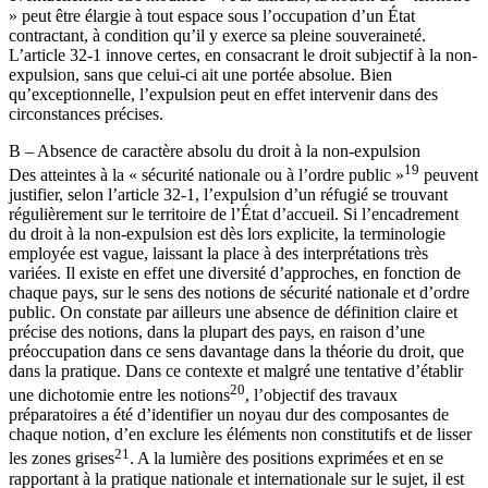
» peut être élargie à tout espace sous l’occupation d’un État
contractant, à condition qu’il y exerce sa pleine souveraineté.
L’article 32-1 innove certes, en consacrant le droit subjectif à la non-
expulsion, sans que celui-ci ait une portée absolue. Bien
qu’exceptionnelle, l’expulsion peut en effet intervenir dans des
circonstances précises.
B – Absence de caractère absolu du droit à la non-expulsion
19
Des atteintes à la « sécurité nationale ou à l’ordre public »
peuvent
justifier, selon l’article 32-1, l’expulsion d’un réfugié se trouvant
régulièrement sur le territoire de l’État d’accueil. Si l’encadrement
du droit à la non-expulsion est dès lors explicite, la terminologie
employée est vague, laissant la place à des interprétations très
variées. Il existe en effet une diversité d’approches, en fonction de
chaque pays, sur le sens des notions de sécurité nationale et d’ordre
public. On constate par ailleurs une absence de définition claire et
précise des notions, dans la plupart des pays, en raison d’une
préoccupation dans ce sens davantage dans la théorie du droit, que
dans la pratique. Dans ce contexte et malgré une tentative d’établir
20
une dichotomie entre les notions
, l’objectif des travaux
préparatoires a été d’identifier un noyau dur des composantes de
chaque notion, d’en exclure les éléments non constitutifs et de lisser
21
les zones grises
. A la lumière des positions exprimées et en se
rapportant à la pratique nationale et internationale sur le sujet, il est