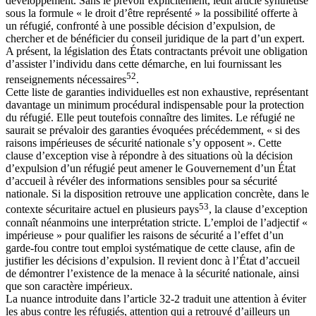
développement. Sans le prévoir explicitement, ledit article synthétise
sous la formule « le droit d’être représenté » la possibilité offerte à
un réfugié, confronté à une possible décision d’expulsion, de
chercher et de bénéficier du conseil juridique de la part d’un expert.
A présent, la législation des États contractants prévoit une obligation
d’assister l’individu dans cette démarche, en lui fournissant les
52
renseignements nécessaires
.
Cette liste de garanties individuelles est non exhaustive, représentant
davantage un minimum procédural indispensable pour la protection
du réfugié. Elle peut toutefois connaître des limites. Le réfugié ne
saurait se prévaloir des garanties évoquées précédemment, « si des
raisons impérieuses de sécurité nationale s’y opposent ». Cette
clause d’exception vise à répondre à des situations où la décision
d’expulsion d’un réfugié peut amener le Gouvernement d’un État
d’accueil à révéler des informations sensibles pour sa sécurité
nationale. Si la disposition retrouve une application concrète, dans le
53
contexte sécuritaire actuel en plusieurs pays
, la clause d’exception
connaît néanmoins une interprétation stricte. L’emploi de l’adjectif «
impérieuse » pour qualifier les raisons de sécurité a l’effet d’un
garde-fou contre tout emploi systématique de cette clause, afin de
justifier les décisions d’expulsion. Il revient donc à l’État d’accueil
de démontrer l’existence de la menace à la sécurité nationale, ainsi
que son caractère impérieux.
La nuance introduite dans l’article 32-2 traduit une attention à éviter
les abus contre les réfugiés, attention qui a retrouvé d’ailleurs un