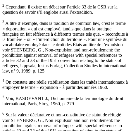
2
Cependant, il existe un débat sur l’article 33 de la CSR sur la
question de savoir s’il englobe aussi l’extradition.
3
A titre d’exemple, dans la tradition de common law, c’est le terme
« deportation » qui est employé, tandis que dans la pratique
française on fait référence à différents termes tels que, « reconduite à
la frontière » ou « l’interdiction du territoire ». Pour une synthèse du
vocabulaire employé dans le droit des États au titre de l’expulsion
voir STENBERG, G., Non-expulsion and non-refoulement: the
prohibition against removal of refugees with special references to
articles 32 and 33 of the 1951 convention relating to the status of
refugees, Uppsala, Iustus Forlag, Collection Studies in international
law, n° 9, 1989, p. 125.
4
On constate une réelle stabilisation dans les traités internationaux à
employer le terme « expulsion » à partir des années 1960.
5
Voir, BASDEVANT J., Dictionnaire de la terminologie du droit
international, Paris, Sirey, 1960, p. 279.
6
Sur la valeur déclarative et non-constitutive de statut de réfugié
voir STENBERG, G., Non-expulsion and non-refoulement: the
prohibition against removal of refugees with special references to
articles 32 and 33 of the 1951 convention relating to the status of