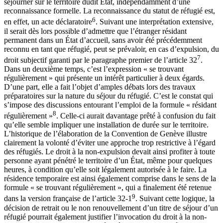
séjourner sur le territoire dudit État, indépendamment d’une
reconnaissance formelle. La reconnaissance du statut de réfugié est,
6
en effet, un acte déclaratoire
. Suivant une interprétation extensive,
il serait dès lors possible d’admettre que l’étranger résidant
permanent dans un État d’accueil, sans avoir été précédemment
reconnu en tant que réfugié, peut se prévaloir, en cas d’expulsion, du
7
droit subjectif garanti par le paragraphe premier de l’article 32
.
Dans un deuxième temps, c’est l’expression « se trouvant
régulièrement » qui présente un intérêt particulier à deux égards.
D’une part, elle a fait l’objet d’amples débats lors des travaux
préparatoires sur la nature du séjour du réfugié. C’est le constat qui
s’impose des discussions entourant l’emploi de la formule « résidant
8
régulièrement »
. Celle-ci aurait davantage prêté à confusion du fait
qu’elle semble impliquer une installation de durée sur le territoire.
L’historique de l’élaboration de la Convention de Genève illustre
clairement la volonté d’éviter une approche trop restrictive à l’égard
des réfugiés. Le droit à la non-expulsion devait ainsi profiter à toute
personne ayant pénétré le territoire d’un État, même pour quelques
heures, à condition qu’elle soit légalement autorisée à le faire. La
résidence temporaire est ainsi également comprise dans le sens de la
formule « se trouvant régulièrement », qui a finalement été retenue
9
dans la version française de l’article 32-1
. Suivant cette logique, la
décision de retrait ou le non renouvellement d’un titre de séjour d’un
réfugié pourrait également justifier l’invocation du droit à la non-