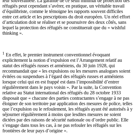
leur souveraineté. La garantie de ce seuil minimal de protection des
réfugiés peut cependant s’avérer, en pratique, un véritable travail
d’équilibriste, comme le témoigne les rapports souvent difficiles
entre cet article et les prescriptions du droit européen. Un réel effort
d’articulation doit se réaliser et se poursuivre des deux côtés, sans
lequel la protection des réfugiés ne constituerait que du « wishful
thinking ».
1
En effet, le premier instrument conventionnel évoquant
explicitement la notion d’expulsion est l’Arrangement relatif au
statut des réfugiés russes et arméniens, du 30 juin 1928, qui
recommandait que « les expulsions ou les mesures analogues soient
évitées ou suspendues à l’égard des réfugiés russes et arméniens
lorsque celui qui en est frappé est dans l’impossibilité d’entrer
régulièrement dans le pays voisin ». Par la suite, la Convention
relative au Statut international des réfugiés du 28 octobre 1933
disposait que « chacune des parties contractantes s’engage à ne pas
éloigner de son territoire par application des mesures de police, telles
que l’expulsion ou le refoulement, les réfugiés ayant été autorisés à y
séjourner régulièrement à moins que lesdites mesures ne soient
dictées par des raisons de sécurité nationale ou d’ordre public. Elle
s’engage dans tous les cas, à ne pas refouler les réfugiés sur les
frontières de leur pays d’origine ».