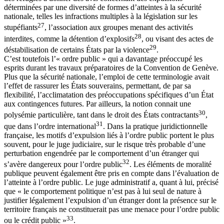
déterminées par une diversité de formes d’atteintes à la sécurité
nationale, telles les infractions multiples à la législation sur les
27
stupéfiants
, l’association aux groupes menant des activités
28
interdites, comme la détention d’explosifs
, ou visant des actes de
29
déstabilisation de certains États par la violence
.
C’est toutefois l’« ordre public » qui a davantage préoccupé les
esprits durant les travaux préparatoires de la Convention de Genève.
Plus que la sécurité nationale, l’emploi de cette terminologie avait
l’effet de rassurer les États souverains, permettant, de par sa
flexibilité, l’acclimatation des préoccupations spécifiques d’un État
aux contingences futures. Par ailleurs, la notion connait une
30
polysémie particulière, tant dans le droit des États contractants
,
31
que dans l’ordre international
. Dans la pratique juridictionnelle
française, les motifs d’expulsion liés à l’ordre public portent le plus
souvent, pour le juge judiciaire, sur le risque très probable d’une
perturbation engendrée par le comportement d’un étranger qui
32
s’avère dangereux pour l’ordre public
. Les éléments de moralité
publique peuvent également être pris en compte dans l’évaluation de
l’atteinte à l’ordre public. Le juge administratif a, quant à lui, précisé
que « le comportement politique n’est pas à lui seul de nature à
justifier légalement l’expulsion d’un étranger dont la présence sur le
territoire français ne constituerait pas une menace pour l’ordre public
33
ou le crédit public »
.