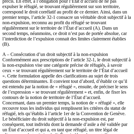
précis. En effet, à l’obligation pour l’État d’accueil de ne pas
expulser le réfugié, se trouvant régulièrement sur son territoire,
correspond le droit corrélatif au profit de ce dernier. Ainsi, dans un
premier temps, l’article 32-1 consacre un véritable droit subjectif à la
non-expulsion, reconnu au profit du réfugié se trouvant
régulièrement sur le territoire de l’État d’accueil (A). Dans un
second temps, néanmoins, ce droit n’est pas de portée absolue, car
l’interdiction de l’expulsion connait des limites clairement établies
(B).
A – Consécration d’un droit subjectif à la non-expulsion
Conformément aux prescriptions de l’article 32-1, le droit subjectif à
la non-expulsion vise une catégorie précise de réfugiés, à savoir
ceux « se trouvant régulièrement sur le territoire de l’État d’accueil
». Cette formulation appelle des clarifications au sujet de trois
questions déterminantes. Il convient tout d’abord, d’établir ce qu’il
est entendu par la notion de « réfugié », ensuite, de préciser le sens
de l’expression « se trouvant régulièrement » et, enfin, de fixer les
contours de la notion de territoire de l’État d’accueil.
Concernant, dans un premier temps, la notion de « réfugié », elle
recouvre tous les individus qui remplissent les critères du statut de
réfugié, tels qu’établis à l’article 1er de la Convention de Genève.
Le bénéficiaire du droit subjectif à la non-expulsion est, par
conséquent, tout individu dont la demande d’asile a été validée par
un État d’accueil et qui a, en tant que réfugié, un titre légal de