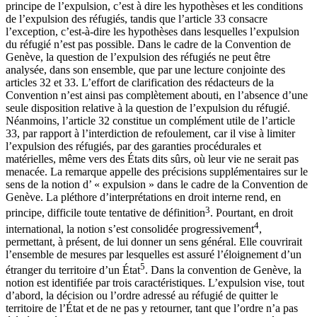
principe de l’expulsion, c’est à dire les hypothèses et les conditions
de l’expulsion des réfugiés, tandis que l’article 33 consacre
l’exception, c’est-à-dire les hypothèses dans lesquelles l’expulsion
du réfugié n’est pas possible. Dans le cadre de la Convention de
Genève, la question de l’expulsion des réfugiés ne peut être
analysée, dans son ensemble, que par une lecture conjointe des
articles 32 et 33. L’effort de clarification des rédacteurs de la
Convention n’est ainsi pas complètement abouti, en l’absence d’une
seule disposition relative à la question de l’expulsion du réfugié.
Néanmoins, l’article 32 constitue un complément utile de l’article
33, par rapport à l’interdiction de refoulement, car il vise à limiter
l’expulsion des réfugiés, par des garanties procédurales et
matérielles, même vers des États dits sûrs, où leur vie ne serait pas
menacée. La remarque appelle des précisions supplémentaires sur le
sens de la notion d’ « expulsion » dans le cadre de la Convention de
Genève. La pléthore d’interprétations en droit interne rend, en
3
principe, difficile toute tentative de définition
. Pourtant, en droit
4
international, la notion s’est consolidée progressivement
,
permettant, à présent, de lui donner un sens général. Elle couvrirait
l’ensemble de mesures par lesquelles est assuré l’éloignement d’un
5
étranger du territoire d’un État
. Dans la convention de Genève, la
notion est identifiée par trois caractéristiques. L’expulsion vise, tout
d’abord, la décision ou l’ordre adressé au réfugié de quitter le
territoire de l’État et de ne pas y retourner, tant que l’ordre n’a pas