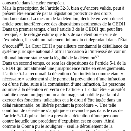
consacrée dans le cadre européen.
Mais la prescription de l’article 32-3, bien qu’encore valide, peut à
présent être encadrée par la législation protectrice des droits
fondamentaux. La mesure de la détention, décidée en vertu de cet
article peut interférer avec des dispositions pertinentes de la CEDH.
Dans un premier temps, c’est l’article 3 de la CEDH qui peut être
invoqué, si le réfugié estime que lors de sa détention en vue de
l’expulsion, il a subi un traitement inhumain et dégradant dans l’État
66
d’accueil
. La Cour EDH a par ailleurs condamné la défaillance du
système juridique national à offrir l’occasion à l’intéressé de voir un
67
tribunal interne statué sur la légalité de la détention
.
Dans un second temps, ce sont les dispositions de l’article 5-1 de la
CEDH qui ont alimenté une jurisprudence riche en enseignements.
L’article 5-1-c reconnaît la détention d’un individu comme étant «
nécessaire » seulement si elle permet la prévention d’une infraction
ou d’une fuite, suite à la commission d’une infraction. La personne
soumise à la détention en vertu de l’article 5-1-c doit être « aussitôt
traduite devant un juge ou un autre magistrat habilité par la loi à
exercer des fonctions judiciaires et a le droit d’être jugée dans un
délai raisonnable, ou libérée pendant la procédure ». Une telle
condition de célérité ne s’applique en revanche pas dans le cas de
l’article 5-1-f qui se limite à prévoir la détention d’une personne
contre laquelle une procédure d’expulsion est en cours. Ainsi,
comme la Cour a pu le souligner « seul le déroulement de la