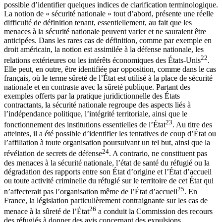
possible d’identifier quelques indices de clarification terminologique.
La notion de « sécurité nationale » tout d’abord, présente une réelle
difficulté de définition tenant, essentiellement, au fait que les
menaces à la sécurité nationale peuvent varier et ne sauraient être
anticipées. Dans les rares cas de définition, comme par exemple en
droit américain, la notion est assimilée à la défense nationale, les
22
relations extérieures ou les intérêts économiques des États-Unis
.
Elle peut, en outre, être identifiée par opposition, comme dans le cas
français, où le terme sûreté de l’État est utilisé à la place de sécurité
nationale et en contraste avec la sûreté publique. Partant des
exemples offerts par la pratique juridictionnelle des États
contractants, la sécurité nationale regroupe des aspects liés à
l’indépendance politique, l’intégrité territoriale, ainsi que le
23
fonctionnement des institutions essentielles de l’État
. Au titre des
atteintes, il a été possible d’identifier les tentatives de coup d’État ou
l’affiliation à toute organisation poursuivant un tel but, ainsi que la
24
révélation de secrets de défense
. A contrario, ne constituent pas
des menaces à la sécurité nationale, l’état de santé du réfugié ou la
dégradation des rapports entre son État d’origine et l’État d’accueil
ou toute activité criminelle du réfugié sur le territoire de cet État qui
25
n’affecterait pas l’organisation même de l’État d’accueil
. En
France, la législation particulièrement contraignante sur les cas de
26
menace à la sûreté de l’État
a conduit la Commission des recours
des réfugiés à donner des avis concernant des expulsions