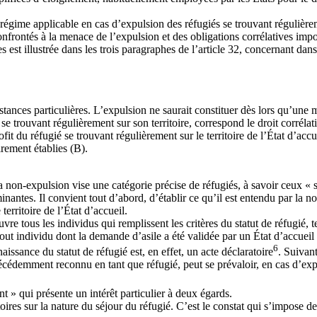
gime applicable en cas d’expulsion des réfugiés se trouvant régulièreme
 confrontés à la menace de l’expulsion et des obligations corrélatives im
es est illustrée dans les trois paragraphes de l’article 32, concernant dans 
nstances particulières. L’expulsion ne saurait constituer dès lors qu’une 
 se trouvant régulièrement sur son territoire, correspond le droit corrélat
ofit du réfugié se trouvant régulièrement sur le territoire de l’État d’a
irement établies (B).
a non-expulsion vise une catégorie précise de réfugiés, à savoir ceux « se
inantes. Il convient tout d’abord, d’établir ce qu’il est entendu par la no
territoire de l’État d’accueil.
re tous les individus qui remplissent les critères du statut de réfugié, 
out individu dont la demande d’asile a été validée par un État d’accueil et 
6
sance du statut de réfugié est, en effet, un acte déclaratoire
. Suivant
écédemment reconnu en tant que réfugié, peut se prévaloir, en cas d’expul
 » qui présente un intérêt particulier à deux égards.
toires sur la nature du séjour du réfugié. C’est le constat qui s’impose d