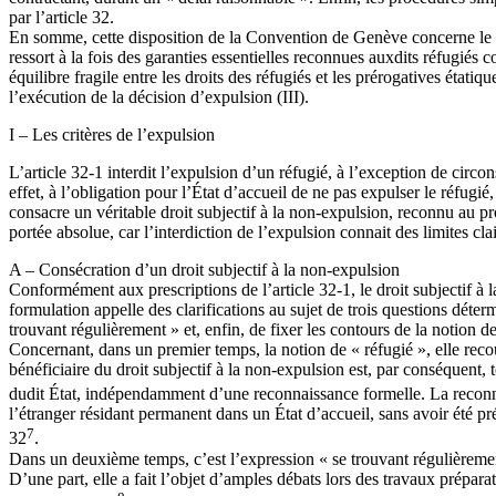
par l’article 32.
En somme, cette disposition de la Convention de Genève concerne le ré
ressort à la fois des garanties essentielles reconnues auxdits réfugiés
équilibre fragile entre les droits des réfugiés et les prérogatives étatiqu
l’exécution de la décision d’expulsion (III).
I – Les critères de l’expulsion
L’article 32-1 interdit l’expulsion d’un réfugié, à l’exception de circo
effet, à l’obligation pour l’État d’accueil de ne pas expulser le réfugié,
consacre un véritable droit subjectif à la non-expulsion, reconnu au pr
portée absolue, car l’interdiction de l’expulsion connait des limites cla
A – Consécration d’un droit subjectif à la non-expulsion
Conformément aux prescriptions de l’article 32-1, le droit subjectif à l
formulation appelle des clarifications au sujet de trois questions déterm
trouvant régulièrement » et, enfin, de fixer les contours de la notion de 
Concernant, dans un premier temps, la notion de « réfugié », elle recouv
bénéficiaire du droit subjectif à la non-expulsion est, par conséquent, t
dudit État, indépendamment d’une reconnaissance formelle. La reconnais
l’étranger résidant permanent dans un État d’accueil, sans avoir été pr
7
32
.
Dans un deuxième temps, c’est l’expression « se trouvant régulièrement
D’une part, elle a fait l’objet d’amples débats lors des travaux prépara