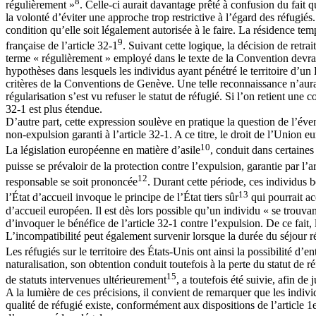
8
régulièrement »
. Celle-ci aurait davantage prêté à confusion du fait q
la volonté d’éviter une approche trop restrictive à l’égard des réfugiés
condition qu’elle soit légalement autorisée à le faire. La résidence te
9
française de l’article 32-1
. Suivant cette logique, la décision de retra
terme « régulièrement » employé dans le texte de la Convention devrait,
hypothèses dans lesquels les individus ayant pénétré le territoire d’u
critères de la Conventions de Genève. Une telle reconnaissance n’aurait
régularisation s’est vu refuser le statut de réfugié. Si l’on retient un
32-1 est plus étendue.
D’autre part, cette expression soulève en pratique la question de l’éven
non-expulsion garanti à l’article 32-1. A ce titre, le droit de l’Union e
10
La législation européenne en matière d’asile
, conduit dans certaines
puisse se prévaloir de la protection contre l’expulsion, garantie par l’a
12
responsable se soit prononcée
. Durant cette période, ces individus b
13
l’État d’accueil invoque le principe de l’État tiers sûr
qui pourrait ac
d’accueil européen. Il est dès lors possible qu’un individu « se trouva
d’invoquer le bénéfice de l’article 32-1 contre l’expulsion. De ce fai
L’incompatibilité peut également survenir lorsque la durée du séjour ré
Les réfugiés sur le territoire des États-Unis ont ainsi la possibilité d
naturalisation, son obtention conduit toutefois à la perte du statut de 
15
de statuts intervenues ultérieurement
, a toutefois été suivie, afin 
A la lumière de ces précisions, il convient de remarquer que les indivi
qualité de réfugié existe, conformément aux dispositions de l’article 