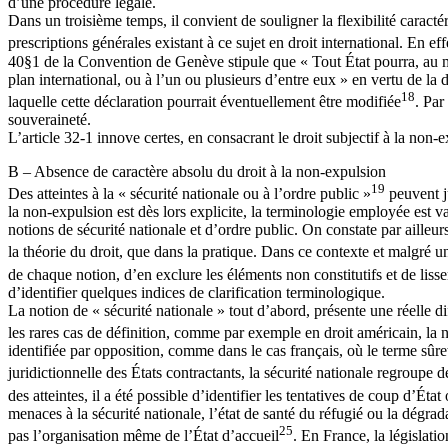
d’une procédure légale.
Dans un troisième temps, il convient de souligner la flexibilité caract
prescriptions générales existant à ce sujet en droit international. En e
40§1 de la Convention de Genève stipule que « Tout État pourra, au mom
plan international, ou à l’un ou plusieurs d’entre eux » en vertu de la d
18
laquelle cette déclaration pourrait éventuellement être modifiée
. Par
souveraineté.
L’article 32-1 innove certes, en consacrant le droit subjectif à la non-
B – Absence de caractère absolu du droit à la non-expulsion
19
Des atteintes à la « sécurité nationale ou à l’ordre public »
peuvent ju
la non-expulsion est dès lors explicite, la terminologie employée est vag
notions de sécurité nationale et d’ordre public. On constate par ailleu
la théorie du droit, que dans la pratique. Dans ce contexte et malgré un
de chaque notion, d’en exclure les éléments non constitutifs et de lisse
d’identifier quelques indices de clarification terminologique.
La notion de « sécurité nationale » tout d’abord, présente une réelle dif
les rares cas de définition, comme par exemple en droit américain, la n
identifiée par opposition, comme dans le cas français, où le terme sûreté
juridictionnelle des États contractants, la sécurité nationale regroupe de
des atteintes, il a été possible d’identifier les tentatives de coup d’Éta
menaces à la sécurité nationale, l’état de santé du réfugié ou la dégradat
25
pas l’organisation même de l’État d’accueil
. En France, la législati