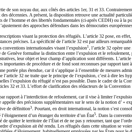
tie de son noyau dur, aux côtés des articles 1er, 31 et 33. Contrairement
nt des décennies. A présent, la disposition retrouve une actualité particu
s de l’homme et des libertés fondamentales (ci-après CEDH) ou à la pol
de l’ajustement des approches défendues dans les démocraties européenn
rescriptions visant la protection des réfugiés. L’article 32 pose, en effet
onstances précises. La spécificité de l’article 32 est par ailleurs rema
1
es conventions internationales visant l’expulsion
, l’article 32 opère un
e de Genève formalise la distinction entre l’expulsion et le refoulement, 
tratives, leur objet et leur champ d’application sont différents. L’articl
ties importantes de procédure et de fond sont reconnues par rapport tant 
 une portée plus étendue, car il s’applique à l’ensemble de mesures admi
 l’article 32 ne traite que le principe de l’expulsion, c’est à dire les hy
quelles l’expulsion du réfugié n’est pas possible. Dans le cadre de la C
icles 32 et 33. L’effort de clarification des rédacteurs de la Conventio
ar rapport à l’interdiction de refoulement, car il vise à limiter l’expuls
ue appelle des précisions supplémentaires sur le sens de la notion d’ « 
3
tive de définition
. Pourtant, en droit international, la notion s’est cons
5
é l’éloignement d’un étranger du territoire d’un État
. Dans la convention
 de quitter le territoire de l’État et de ne pas y retourner, tant que l’or
rdre d’expulsion ait été rendu. Les réfugiés dans cette situation se voient
plifiées d’éloignement, habituellement employées par les États pour le dé