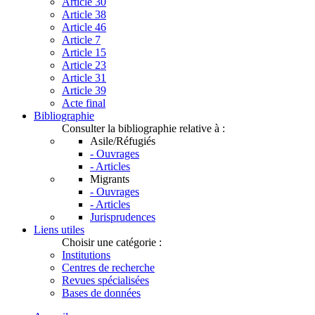
Article 30
Article 38
Article 46
Article 7
Article 15
Article 23
Article 31
Article 39
Acte final
Bibliographie
Consulter la bibliographie relative à :
Asile/Réfugiés
- Ouvrages
- Articles
Migrants
- Ouvrages
- Articles
Jurisprudences
Liens utiles
Choisir une catégorie :
Institutions
Centres de recherche
Revues spécialisées
Bases de données