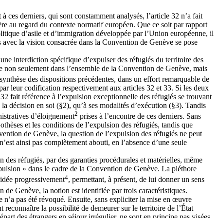
 à ces derniers, qui sont constamment analysés, l’article 32 n’a fait
lière au regard du contexte normatif européen. Que ce soit par rapport
itique d’asile et d’immigration développée par l’Union européenne, il
es avec la vision consacrée dans la Convention de Genève se pose
, une interdiction spécifique d’expulser des réfugiés du territoire des
rquable non seulement dans l’ensemble de la Convention de Genève, mais
e synthèse des dispositions précédentes, dans un effort remarquable de
par leur codification respectivement aux articles 32 et 33. Si les deux
e 32 fait référence à l’expulsion exceptionnelle des réfugiés se trouvant
à la décision en soi (§2), qu’à ses modalités d’exécution (§3). Tandis
2
nistratives d’éloignement
prises à l’encontre de ces derniers. Sans
pothèses et les conditions de l’expulsion des réfugiés, tandis que
onvention de Genève, la question de l’expulsion des réfugiés ne peut
n n’est ainsi pas complètement abouti, en l’absence d’une seule
ion des réfugiés, par des garanties procédurales et matérielles, même
expulsion » dans le cadre de la Convention de Genève. La pléthore
4
olidée progressivement
, permettant, à présent, de lui donner un sens
 de Genève, la notion est identifiée par trois caractéristiques.
dre n’a pas été révoqué. Ensuite, sans expliciter la mise en œuvre
 reconnaître la possibilité de demeurer sur le territoire de l’État
part des étrangers en séjour irrégulier, ne sont en principe pas visées