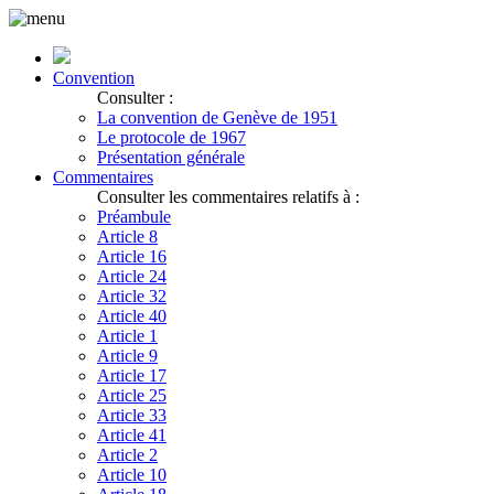
Convention
Consulter :
La convention de Genève de 1951
Le protocole de 1967
Présentation générale
Commentaires
Consulter les commentaires relatifs à :
Préambule
Article 8
Article 16
Article 24
Article 32
Article 40
Article 1
Article 9
Article 17
Article 25
Article 33
Article 41
Article 2
Article 10