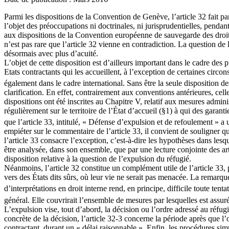
Parmi les dispositions de la Convention de Genève, l’article 32 fait par
l’objet des préoccupations ni doctrinales, ni jurisprudentielles, penda
aux dispositions de la Convention européenne de sauvegarde des droit
n’est pas rare que l’article 32 vienne en contradiction. La question 
désormais avec plus d’acuité.
L’objet de cette disposition est d’ailleurs important dans le cadre des p
Etats contractants qui les accueillent, à l’exception de certaines circ
également dans le cadre international. Sans être la seule disposition d
clarification. En effet, contrairement aux conventions antérieures, cell
dispositions ont été inscrites au Chapitre V, relatif aux mesures adminis
régulièrement sur le territoire de l’État d’accueil (§1) à qui des garan
que l’article 33, intitulé, « Défense d’expulsion et de refoulement » a
empiéter sur le commentaire de l’article 33, il convient de souligner que
l’article 33 consacre l’exception, c’est-à-dire les hypothèses dans les
être analysée, dans son ensemble, que par une lecture conjointe des art
disposition relative à la question de l’expulsion du réfugié.
Néanmoins, l’article 32 constitue un complément utile de l’article 33, p
vers des États dits sûrs, où leur vie ne serait pas menacée. La remarq
d’interprétations en droit interne rend, en principe, difficile toute tenta
général. Elle couvrirait l’ensemble de mesures par lesquelles est assur
L’expulsion vise, tout d’abord, la décision ou l’ordre adressé au réfugié
concrète de la décision, l’article 32-3 concerne la période après que l’o
contractant, durant un « délai raisonnable ». Enfin, les procédures sim