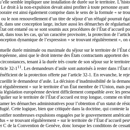
u’elle semble impliquer une installation de durée sur le territoire. L’hi
. Le droit à la non-expulsion devait ainsi profiter à toute personne ayan
mporaire est ainsi également comprise dans le sens de la formule « se tro
it ou le non renouvellement d’un titre de séjour d’un réfugié pourrait égal
 dans une conception large, inclure aussi les démarches de régularisation
n État ont entamé ou se sont soumis aux procédures de l’État d’accueil p
, dans tous les cas, qu’un caractère provisoire, la protection de l’articl
e conception dynamique de l’expression « se trouvant régulièrement », on c
tuelle durée minimale ou maximale du séjour sur le territoire de l’État d’
uropéenne, ainsi que le droit interne des États contractants apportent des 
 circonstances, tenant à la durée très courte de son séjour sur le territ
11
rticle 32-1
. Les demandeurs d’asile sont autorisés à rester dans l’État
énéficient de la protection offerte par l’article 32-1. En revanche, le rej
cueillir le demandeur d’asile. La décision d’inadmissibilité de la demande
nt régulièrement » sur le territoire d’un État membre de l’Union, mais po
t, la législation européenne devient difficilement compatible avec les pr
gulier sur le territoire de l’État d’accueil est trop longue, comme en té
’entamer les démarches administratives pour l’obtention d’un statut de ré
réfugié. Cette logique, bien que critiquée dans la doctrine, qui conteste
de justifier nombreuses expulsions engagées par le gouvernement américai
dus « se trouvant régulièrement » sur le territoire de l’État d’accueil pe
1er C de la Convention de Genève, donc lorsque les conditions de cessati