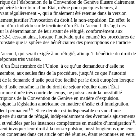
storique de l’élaboration de la Convention de Genève illustre clairement
t pénétré le territoire d’un État, même pour quelques heures, à
uvant régulièrement », qui a finalement été retenue dans la version
ement justifier l’invocation du droit à la non-expulsion. En effet, le
 d’un individu sur le territoire d’un État d’accueil. Il s’agit des
our la détermination de leur statut de réfugié, conformément aux
e 32-1 cessant ainsi, lorsque l’individu qui a entamé les procédures de
onstate que la sphère des bénéficiaires des prescriptions de l’article
accueil, qui serait exigée à un réfugié, afin qu’il bénéficie du droit de
réponses très variées.
oire d’un État membre de l’Union, à ce qu’un demandeur d’asile ne
 membre, aux seules fins de la procédure, jusqu’à ce que l’autorité
et de la demande d’asile peut être facilité par le droit européen lorsque
 d’asile entraîne la fin du droit de séjour régulier dans l’État
ur une durée très courte de temps, ne puisse avoir la possibilité
escriptions de la Convention de Genève en matière d’expulsion.
moigne la législation américaine en matière d’asile et d’immigration.
14
sident permanent
. Si ce dernier est indispensable en vue d’une
 la perte du statut de réfugié, indépendamment des éventuels ajustements
16
n et validées par les instances compétentes en matière d’immigration
.
uvent invoquer leur droit à la non-expulsion, aussi longtemps que leur
on contenues dans cet article ont été réunies, étant reconnues en vertu