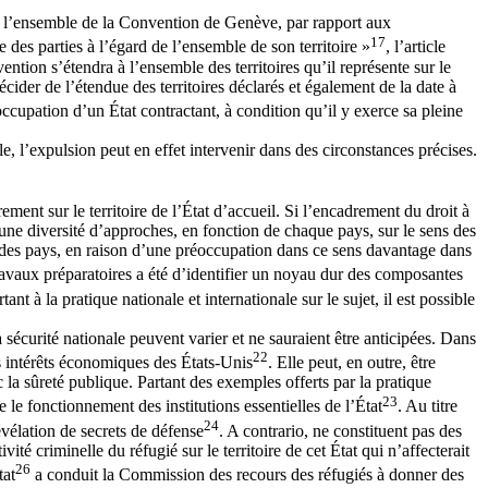
dans l’ensemble de la Convention de Genève, par rapport aux
17
e des parties à l’égard de l’ensemble de son territoire »
, l’article
tion s’étendra à l’ensemble des territoires qu’il représente sur le
écider de l’étendue des territoires déclarés et également de la date à
l’occupation d’un État contractant, à condition qu’il y exerce sa pleine
le, l’expulsion peut en effet intervenir dans des circonstances précises.
rement sur le territoire de l’État d’accueil. Si l’encadrement du droit à
et une diversité d’approches, en fonction de chaque pays, sur le sens des
art des pays, en raison d’une préoccupation dans ce sens davantage dans
 travaux préparatoires a été d’identifier un noyau dur des composantes
ant à la pratique nationale et internationale sur le sujet, il est possible
a sécurité nationale peuvent varier et ne sauraient être anticipées. Dans
22
es intérêts économiques des États-Unis
. Elle peut, en outre, être
c la sûreté publique. Partant des exemples offerts par la pratique
23
ue le fonctionnement des institutions essentielles de l’État
. Au titre
24
révélation de secrets de défense
. A contrario, ne constituent pas des
ité criminelle du réfugié sur le territoire de cet État qui n’affecterait
26
tat
a conduit la Commission des recours des réfugiés à donner des