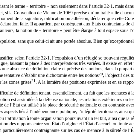
érisant le terme « territoire » non seulement dans l’article 32-1, mais 
ffet, si la Convention de Vienne de 1969 précise qu’un traité « lie chacun
ent de la signature, ratification ou adhésion, déclarer que cette Conven
éclaration faite. Il appartient par conséquent aux États contractants de d
 ailleurs, la notion de « territoire » peut être élargie à tout espace sous 
expulsion, sans que celui-ci ait une portée absolue. Bien qu’exceptionnel
stifier, selon l’article 32-1, l’expulsion d’un réfugié se trouvant réguliè
ue, laissant la place à des interprétations très variées. Il existe en eff
rs une absence de définition claire et précise des notions, dans la plup
20
e tentative d’établir une dichotomie entre les notions
, l’objectif des
21
r les zones grises
. A la lumière des positions exprimées et en se rapport
ficulté de définition tenant, essentiellement, au fait que les menaces à l
otion est assimilée à la défense nationale, les relations extérieures ou l
 de l’État est utilisé à la place de sécurité nationale et en contraste ave
s aspects liés à l’indépendance politique, l’intégrité territoriale, ainsi q
t ou l’affiliation à toute organisation poursuivant un tel but, ainsi que la 
ion des rapports entre son État d’origine et l’État d’accueil ou toute activ
on particulièrement contraignante sur les cas de menace à la sûreté de l’É