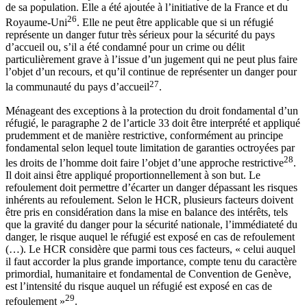
de sa population. Elle a été ajoutée à l’initiative de la France et du
26
Royaume-Uni
. Elle ne peut être applicable que si un réfugié
représente un danger futur très sérieux pour la sécurité du pays
d’accueil ou, s’il a été condamné pour un crime ou délit
particulièrement grave à l’issue d’un jugement qui ne peut plus faire
l’objet d’un recours, et qu’il continue de représenter un danger pour
27
la communauté du pays d’accueil
.
Ménageant des exceptions à la protection du droit fondamental d’un
réfugié, le paragraphe 2 de l’article 33 doit être interprété et appliqué
prudemment et de manière restrictive, conformément au principe
fondamental selon lequel toute limitation de garanties octroyées par
28
les droits de l’homme doit faire l’objet d’une approche restrictive
.
Il doit ainsi être appliqué proportionnellement à son but. Le
refoulement doit permettre d’écarter un danger dépassant les risques
inhérents au refoulement. Selon le HCR, plusieurs facteurs doivent
être pris en considération dans la mise en balance des intérêts, tels
que la gravité du danger pour la sécurité nationale, l’immédiateté du
danger, le risque auquel le réfugié est exposé en cas de refoulement
(…). Le HCR considère que parmi tous ces facteurs, « celui auquel
il faut accorder la plus grande importance, compte tenu du caractère
primordial, humanitaire et fondamental de Convention de Genève,
est l’intensité du risque auquel un réfugié est exposé en cas de
29
refoulement »
.