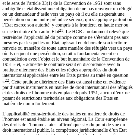
et le sens de l’article 33(1) de la Convention de 1951 sont sans
ambiguïté et établissent une obligation de ne pas renvoyer un réfugié
ou un demandeur d’asile vers un pays où il ou elle risquerait une
persécution ou tout autre préjudice sérieux, qui s’applique partout où
l’Etat exerce son autorité, y compris à la frontière, en haute mer ou
21
sur le territoire d’un autre Etat
. Le HCR a notamment relevé que
restreindre l’applicabilité du principe comme ne s’étendant pas aux
mesures par lesquelles un Etat, agissant en dehors de son territoire
renvoie ou transfère de toute autre manière des réfugiés vers un pays
où ils risquent une persécution, serait « fondamentalement en
contradiction avec l’objet et le but humanitaire de la Convention de
1951 » et, « admettre le contraire serait en discordance avec la
pratique ultérieure des Etats et les règles appropriées du droit
international applicables entre les Etats parties au traité en question
22
»
. Cette pratique ultérieure des Etats est aussi mise en évidence
par d’autres instruments en matière de droit international des réfugiés
et des droits de l’homme mis en place depuis 1951, aucun d’eux ne
posant de restrictions territoriales aux obligations des Etats en
matière de non refoulement.
L’applicabilité extra-territoriale des traités en matière de droits de
l’homme est aussi établie au niveau régional. La Cour européenne
des droits de l’homme a ainsi affirmé que si « du point de vue du
droit international public, la compétence juridictionnelle d’un Etat