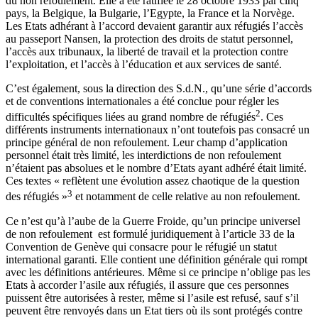
du non refoulement. Elle a été ratifiée le 28 octobre 1933 par cinq
pays, la Belgique, la Bulgarie, l’Egypte, la France et la Norvège.
Les Etats adhérant à l’accord devaient garantir aux réfugiés l’accès
au passeport Nansen, la protection des droits de statut personnel,
l’accès aux tribunaux, la liberté de travail et la protection contre
l’exploitation, et l’accès à l’éducation et aux services de santé.
C’est également, sous la direction des S.d.N., qu’une série d’accords
et de conventions internationales a été conclue pour régler les
2
difficultés spécifiques liées au grand nombre de réfugiés
. Ces
différents instruments internationaux n’ont toutefois pas consacré un
principe général de non refoulement. Leur champ d’application
personnel était très limité, les interdictions de non refoulement
n’étaient pas absolues et le nombre d’Etats ayant adhéré était limité.
Ces textes « reflètent une évolution assez chaotique de la question
3
des réfugiés »
et notamment de celle relative au non refoulement.
Ce n’est qu’à l’aube de la Guerre Froide, qu’un principe universel
de non refoulement est formulé juridiquement à l’article 33 de la
Convention de Genève qui consacre pour le réfugié un statut
international garanti. Elle contient une définition générale qui rompt
avec les définitions antérieures. Même si ce principe n’oblige pas les
Etats à accorder l’asile aux réfugiés, il assure que ces personnes
puissent être autorisées à rester, même si l’asile est refusé, sauf s’il
peuvent être renvoyés dans un Etat tiers où ils sont protégés contre