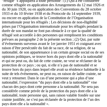
“réfugié” s’appliquera à toute personne : (1) Qui a été considérée
comme réfugiée en application des Arrangements du 12 mai 1926 et
du 30 juin 1928, ou en application des Conventions du 28 octobre
1933 et du 10 février 1938 et du Protocole du 14 septembre 1939,
ou encore en application de la Constitution de l’Organisation
internationale pour les réfugiés ; Les décisions de non-éligibilité
prises par l’Organisation internationale pour les réfugiés pendant la
durée de son mandat ne font pas obstacle à ce que la qualité de
réfugié soit accordée à des personnes qui remplissent les conditions
prévues au paragraphe 2 de la présente section ; (2) Qui, par suite
d’événements survenus avant le 1er janvier 1951 et craignant avec
raison d’être persécutée du fait de sa race, de sa religion, de sa
nationalité, de son appartenance à un certain groupe social ou de ses
opinions politiques, se trouve hors du pays dont elle a la nationalité
et qui ne peut ou, du fait de cette crainte, ne veut se réclamer de la
protection de ce pays ; ou qui, si elle n’a pas de nationalité et se
trouve hors du pays dans lequel elle avait sa résidence habituelle à la
suite de tels événements, ne peut ou, en raison de ladite crainte, ne
veut y retourner. Dans le cas d’une personne qui a plus d’une
nationalité, l’expression “du pays dont elle a la nationalité” vise
chacun des pays dont cette personne a la nationalité. Ne sera pas
considérée comme privée de la protection du pays dont elle a la
nationalité, toute personne qui, sans raison valable fondée sur une
crainte justifiée, ne s’est pas réclamée de la protection de l’un des
pays dont elle a la nationalité ».