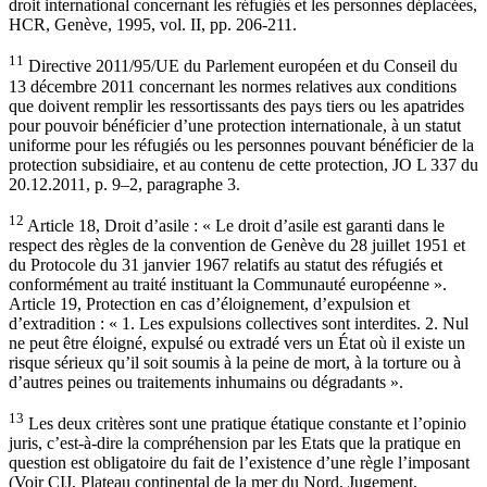
droit international concernant les réfugiés et les personnes déplacées,
HCR, Genève, 1995, vol. II, pp. 206-211.
11
Directive 2011/95/UE du Parlement européen et du Conseil du
13 décembre 2011 concernant les normes relatives aux conditions
que doivent remplir les ressortissants des pays tiers ou les apatrides
pour pouvoir bénéficier d’une protection internationale, à un statut
uniforme pour les réfugiés ou les personnes pouvant bénéficier de la
protection subsidiaire, et au contenu de cette protection, JO L 337 du
20.12.2011, p. 9–2, paragraphe 3.
12
Article 18, Droit d’asile : « Le droit d’asile est garanti dans le
respect des règles de la convention de Genève du 28 juillet 1951 et
du Protocole du 31 janvier 1967 relatifs au statut des réfugiés et
conformément au traité instituant la Communauté européenne ».
Article 19, Protection en cas d’éloignement, d’expulsion et
d’extradition : « 1. Les expulsions collectives sont interdites. 2. Nul
ne peut être éloigné, expulsé ou extradé vers un État où il existe un
risque sérieux qu’il soit soumis à la peine de mort, à la torture ou à
d’autres peines ou traitements inhumains ou dégradants ».
13
Les deux critères sont une pratique étatique constante et l’opinio
juris, c’est-à-dire la compréhension par les Etats que la pratique en
question est obligatoire du fait de l’existence d’une règle l’imposant
(Voir CIJ, Plateau continental de la mer du Nord, Jugement,