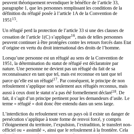
peuvent théoriquement revendiquer le bénéfice de l’article 33,
paragraphe 1, que les personnes remplissant les conditions de la
définition du réfugié posée à l’article 1A de la Convention de
15
1951
.
Un réfugié perd la protection de l’article 33 si une des clauses de
16
cessation de l’article 1(C) s’applique
, mais de telles personnes
peuvent continuer à être protégées contre les retours forcés dans Etat
d’origine en vertu du droit international des droits de l’homme.
Lorsqu’une personne est un réfugié au sens de la Convention de
1951, la détermination du statut de réfugié est déclaratoire par
nature. Une personne ne devient pas un réfugié du fait de sa
reconnaissance en tant que tel, mais est reconnue en tant que tel
17
parce qu’elle est un réfugié
. Par conséquent, le principe de non
refoulement s’applique non seulement aux réfugiés reconnus, mais
18
aussi à ceux dont le statut n’a pas été formellement déclaré
. De
fait, il s’agit d’un principe pertinent pour les demandeurs d’asile. Le
terme « réfugié » doit donc être entendu dans un sens large.
L’interdiction du refoulement vers un pays où il existe un danger de
persécution s’applique à toute forme de renvoi forcé, y compris
l’éloignement du territoire, l’expulsion, l’extradition, le transfert non-
officiel ou « assimilé », ainsi que le refoulement à la frontière. Cela