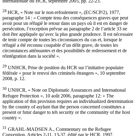
internationale du HCR, septembre 2005, pp. 22-23.
28
HCR, « Note sur le non-refoulement », (EC/SCP/2), 1977,
paragraphe 14 : « Compte tenu des conséquences graves que peut
avoir pour un réfugié le retour dans un pays où il est en danger de
persécution, l’exception prévue au paragraphe 2 de l’article 33 ne
doit être appliquée qu’avec la plus grande prudence. Il est nécessaire
de tenir compte de toutes les circonstances du cas et, lorsque le
réfugié a été reconnu coupable d’un délit grave, de toutes les
circonstances atténuantes et des possibilités de redressement et de
réintégration dans la société ».
29
UNHCR, Prise de position du HCR sur l’initiative populaire
fédérale « pour le renvoi des criminels étrangers », 10 septembre
2008, p. 12.
30
UNHCR, « Note on Diplomatic Assurances and International
Refugee Protection », 10 août 2006, paragraphe 12: « The
application of this provision requires an individualized determination
by the country of asylum that the person concerned constitutes a
present or futur danger to teh security or the community of the host
country ».
31
GRAHL-MADSEN A., Commentary on the Refugee
Convention, Articles 2-11, 13-37, édité par le HCR, 1997.