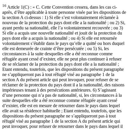
16
Article 1(C) : « C. Cette Convention cessera, dans les cas ci-
après, d’être applicable à toute personne visée par les dispositions de
la section A ci-dessus : 1) Si elle s’est volontairement réclamée à
nouveau de la protection du pays dont elle a la nationalité ; ou 2) Si,
ayant perdu sa nationalité, elle l’a volontairement recouvrée ; ou 3)
Si elle a acquis une nouvelle nationalité et jouit de la protection du
pays dont elle a acquis la nationalité ; ou 4) Si elle est retournée
volontairement s’établir dans le pays qu’elle a quitté ou hors duquel
elle est demeurée de crainte d’être persécutée ; ou 5) Si, les
circonstances à la suite desquelles elle a été reconnue comme
réfugiée ayant cessé d’exister, elle ne peut plus continuer à refuser
de se réclamer de la protection du pays dont elle a la nationalité ;
Etant entendu, toutefois, que les dispositions du présent paragraphe
ne s’appliqueront pas à tout réfugié visé au paragraphe 1 de la
section A du présent article qui peut invoquer, pour refuser de se
réclamer de la protection du pays dont il a la nationalité, des raisons
impérieuses tenant à des persécutions antérieures. 6) S’agissant
d’une personne qui n’a pas de nationalité, si, les circonstances à la
suite desquelles elle a été reconnue comme réfugiée ayant cessé
d’exister, elle est en mesure de retourner dans le pays dans lequel
elle avait sa résidence habituelle ; Etant entendu, toutefois, que les
dispositions du présent paragraphe ne s’appliqueront pas à tout
réfugié visé au paragraphe 1 de la section A du présent article qui
peut invoquer, pour refuser de retourner dans le pays dans lequel il