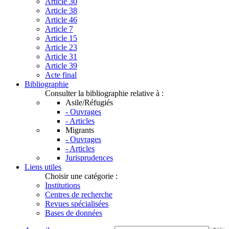
Article 30
Article 38
Article 46
Article 7
Article 15
Article 23
Article 31
Article 39
Acte final
Bibliographie
Consulter la bibliographie relative à :
Asile/Réfugiés
- Ouvrages
- Articles
Migrants
- Ouvrages
- Articles
Jurisprudences
Liens utiles
Choisir une catégorie :
Institutions
Centres de recherche
Revues spécialisées
Bases de données