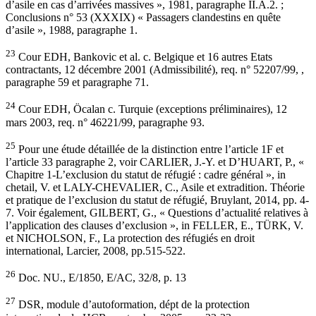
d’asile en cas d’arrivées massives », 1981, paragraphe II.A.2. ;
Conclusions n° 53 (XXXIX) « Passagers clandestins en quête
d’asile », 1988, paragraphe 1.
23
Cour EDH, Bankovic et al. c. Belgique et 16 autres Etats
contractants, 12 décembre 2001 (Admissibilité), req. n° 52207/99, ,
paragraphe 59 et paragraphe 71.
24
Cour EDH, Öcalan c. Turquie (exceptions préliminaires), 12
mars 2003, req. n° 46221/99, paragraphe 93.
25
Pour une étude détaillée de la distinction entre l’article 1F et
l’article 33 paragraphe 2, voir CARLIER, J.-Y. et D’HUART, P., «
Chapitre 1-L’exclusion du statut de réfugié : cadre général », in
chetail, V. et LALY-CHEVALIER, C., Asile et extradition. Théorie
et pratique de l’exclusion du statut de réfugié, Bruylant, 2014, pp. 4-
7. Voir également, GILBERT, G., « Questions d’actualité relatives à
l’application des clauses d’exclusion », in FELLER, E., TÜRK, V.
et NICHOLSON, F., La protection des réfugiés en droit
international, Larcier, 2008, pp.515-522.
26
Doc. NU., E/1850, E/AC, 32/8, p. 13
27
DSR, module d’autoformation, dépt de la protection