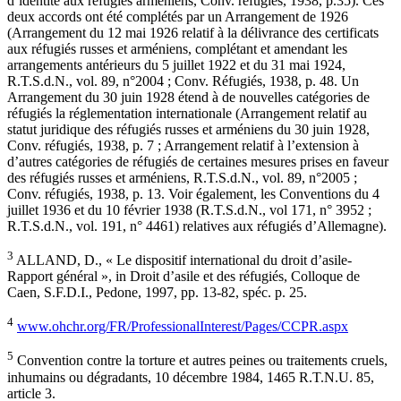
d’identité aux réfugiés arméniens, Conv. réfugiés, 1938, p.35). Ces
deux accords ont été complétés par un Arrangement de 1926
(Arrangement du 12 mai 1926 relatif à la délivrance des certificats
aux réfugiés russes et arméniens, complétant et amendant les
arrangements antérieurs du 5 juillet 1922 et du 31 mai 1924,
R.T.S.d.N., vol. 89, n°2004 ; Conv. Réfugiés, 1938, p. 48. Un
Arrangement du 30 juin 1928 étend à de nouvelles catégories de
réfugiés la réglementation internationale (Arrangement relatif au
statut juridique des réfugiés russes et arméniens du 30 juin 1928,
Conv. réfugiés, 1938, p. 7 ; Arrangement relatif à l’extension à
d’autres catégories de réfugiés de certaines mesures prises en faveur
des réfugiés russes et arméniens, R.T.S.d.N., vol. 89, n°2005 ;
Conv. réfugiés, 1938, p. 13. Voir également, les Conventions du 4
juillet 1936 et du 10 février 1938 (R.T.S.d.N., vol 171, n° 3952 ;
R.T.S.d.N., vol. 191, n° 4461) relatives aux réfugiés d’Allemagne).
3
ALLAND, D., « Le dispositif international du droit d’asile-
Rapport général », in Droit d’asile et des réfugiés, Colloque de
Caen, S.F.D.I., Pedone, 1997, pp. 13-82, spéc. p. 25.
4
www.ohchr.org/FR/ProfessionalInterest/Pages/CCPR.aspx
5
Convention contre la torture et autres peines ou traitements cruels,
inhumains ou dégradants, 10 décembre 1984, 1465 R.T.N.U. 85,
article 3.