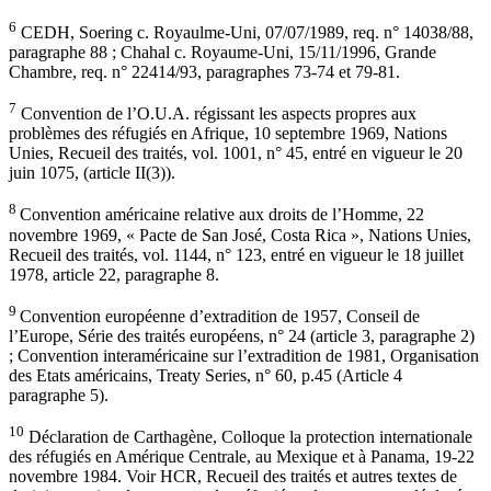
6
CEDH, Soering c. Royaulme-Uni, 07/07/1989, req. n° 14038/88,
paragraphe 88 ; Chahal c. Royaume-Uni, 15/11/1996, Grande
Chambre, req. n° 22414/93, paragraphes 73-74 et 79-81.
7
Convention de l’O.U.A. régissant les aspects propres aux
problèmes des réfugiés en Afrique, 10 septembre 1969, Nations
Unies, Recueil des traités, vol. 1001, n° 45, entré en vigueur le 20
juin 1075, (article II(3)).
8
Convention américaine relative aux droits de l’Homme, 22
novembre 1969, « Pacte de San José, Costa Rica », Nations Unies,
Recueil des traités, vol. 1144, n° 123, entré en vigueur le 18 juillet
1978, article 22, paragraphe 8.
9
Convention européenne d’extradition de 1957, Conseil de
l’Europe, Série des traités européens, n° 24 (article 3, paragraphe 2)
; Convention interaméricaine sur l’extradition de 1981, Organisation
des Etats américains, Treaty Series, n° 60, p.45 (Article 4
paragraphe 5).
10
Déclaration de Carthagène, Colloque la protection internationale
des réfugiés en Amérique Centrale, au Mexique et à Panama, 19-22
novembre 1984. Voir HCR, Recueil des traités et autres textes de