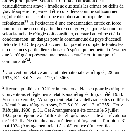
ordres juridiques
. Selon le HCR, la qualification de «
particulièrement grave » implique que seuls les crimes ou délits de
gravité supérieure peuvent être considérés comme suffisamment
significatifs pour justifier une exception au principe de non
33
refoulement
. A l’exigence d’une condamnation entrée en force
pour un crime ou délit particulièrement grave, s’ajoute la condition
selon laquelle le réfugié doit constituer, eu égard au crime et à la
condamnation, un danger pour la communauté du pays d’accueil.
Selon le HCR, le pays d’accueil doit prendre compte de toutes les
circonstances particulières du cas d’espèce qui permettent d’évaluer
que le réfugié représente une menace actuelle ou future pour la
34
communauté
.
1
Convention relative au statut international des réfugiés, 28 juin
1933, R.T.S.d.N., vol. 159, n° 3663.
2
Recueil publié par l’Office international Nansen pour les réfugiés,
Conventions et règlements relatifs aux réfugiés, Imp. Crété, 1938.
Voir par exemple, l’Arrangement relatif à la délivrance des certificats
d’identité aux réfugiés russes, R.T.S.d.N., vol. 13, n° 355 ; Conv.
Réfugiés, 1938, p. 31. Cet Arrangement a été conclu le 5 juillet
1922 pour répondre à l’afflux de réfugiés russes suite à la révolution
de 1917. Il a été étendu aux arméniens qui fuyaient la Turquie le 31
mai 1924 (Arrangement relatif à la délivrance d’un certificat