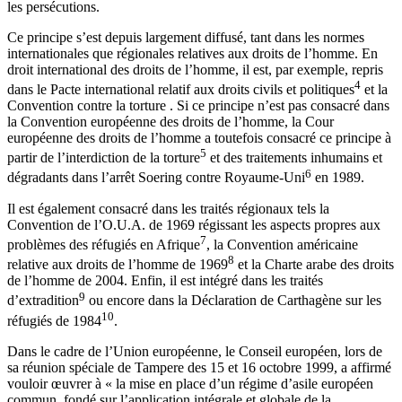
les persécutions.
Ce principe s’est depuis largement diffusé, tant dans les normes
internationales que régionales relatives aux droits de l’homme. En
droit international des droits de l’homme, il est, par exemple, repris
4
dans le Pacte international relatif aux droits civils et politiques
et la
Convention contre la torture . Si ce principe n’est pas consacré dans
la Convention européenne des droits de l’homme, la Cour
européenne des droits de l’homme a toutefois consacré ce principe à
5
partir de l’interdiction de la torture
et des traitements inhumains et
6
dégradants dans l’arrêt Soering contre Royaume-Uni
en 1989.
Il est également consacré dans les traités régionaux tels la
Convention de l’O.U.A. de 1969 régissant les aspects propres aux
7
problèmes des réfugiés en Afrique
, la Convention américaine
8
relative aux droits de l’homme de 1969
et la Charte arabe des droits
de l’homme de 2004. Enfin, il est intégré dans les traités
9
d’extradition
ou encore dans la Déclaration de Carthagène sur les
10
réfugiés de 1984
.
Dans le cadre de l’Union européenne, le Conseil européen, lors de
sa réunion spéciale de Tampere des 15 et 16 octobre 1999, a affirmé
vouloir œuvrer à « la mise en place d’un régime d’asile européen
commun, fondé sur l’application intégrale et globale de la