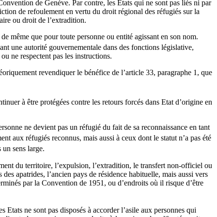
a Convention de Genève. Par contre, les Etats qui ne sont pas liés ni par
ction de refoulement en vertu du droit régional des réfugiés sur la
ire ou droit de l’extradition.
7, de même que pour toute personne ou entité agissant en son nom.
çant une autorité gouvernementale dans des fonctions législative,
 ou ne respectent pas les instructions.
oriquement revendiquer le bénéfice de l’article 33, paragraphe 1, que
tinuer à être protégées contre les retours forcés dans Etat d’origine en
ersonne ne devient pas un réfugié du fait de sa reconnaissance en tant
nt aux réfugiés reconnus, mais aussi à ceux dont le statut n’a pas été
s un sens large.
t du territoire, l’expulsion, l’extradition, le transfert non-officiel ou
s des apatrides, l’ancien pays de résidence habituelle, mais aussi vers
erminés par la Convention de 1951, ou d’endroits où il risque d’être
les Etats ne sont pas disposés à accorder l’asile aux personnes qui