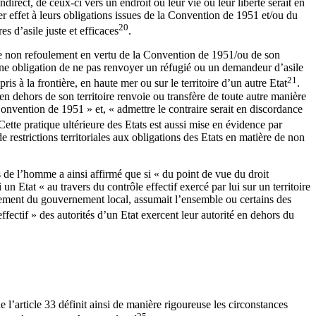
ndirect, de ceux-ci vers un endroit où leur vie ou leur liberté serait en
er effet à leurs obligations issues de la Convention de 1951 et/ou du
20
s d’asile juste et efficaces
.
cipe de non refoulement en vertu de la Convention de 1951/ou de son
 une obligation de ne pas renvoyer un réfugié ou un demandeur d’asile
21
is à la frontière, en haute mer ou sur le territoire d’un autre Etat
.
 dehors de son territoire renvoie ou transfère de toute autre manière
Convention de 1951 » et, « admettre le contraire serait en discordance
 Cette pratique ultérieure des Etats est aussi mise en évidence par
 restrictions territoriales aux obligations des Etats en matière de non
ts de l’homme a ainsi affirmé que si « du point de vue du droit
 un Etat « au travers du contrôle effectif exercé par lui sur un territoire
escement du gouvernement local, assumait l’ensemble ou certains des
ffectif » des autorités d’un Etat exercent leur autorité en dehors du
l’article 33 définit ainsi de manière rigoureuse les circonstances