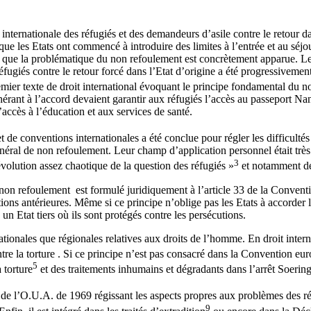
internationale des réfugiés et des demandeurs d’asile contre le retour dan
que les Etats ont commencé à introduire des limites à l’entrée et au séjou
e que la problématique du non refoulement est concrètement apparue. Le
fugiés contre le retour forcé dans l’Etat d’origine a été progressivement s
emier texte de droit international évoquant le principe fondamental du no
érant à l’accord devaient garantir aux réfugiés l’accès au passeport Nans
 l’accès à l’éducation et aux services de santé.
t de conventions internationales a été conclue pour régler les difficulté
néral de non refoulement. Leur champ d’application personnel était très l
3
 évolution assez chaotique de la question des réfugiés »
et notamment de 
non refoulement est formulé juridiquement à l’article 33 de la Conventi
tions antérieures. Même si ce principe n’oblige pas les Etats à accorder l
 un Etat tiers où ils sont protégés contre les persécutions.
ationales que régionales relatives aux droits de l’homme. En droit intern
tre la torture . Si ce principe n’est pas consacré dans la Convention e
5
 torture
et des traitements inhumains et dégradants dans l’arrêt Soer
n de l’O.U.A. de 1969 régissant les aspects propres aux problèmes des r
9