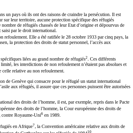
s un pays où ils ont des raisons de craindre la persécution. Il est
r sur leur territoire, aucune protection spécifique des réfugiés
 nombre de réfugiés chassés de leur Etat d’origine et dépourvus de
aisi par le droit international.
n refoulement. Elle a été ratifiée le 28 octobre 1933 par cinq pays, la
en, la protection des droits de statut personnel, l’accès aux
2
s spécifiques liées au grand nombre de réfugiés
. Ces différents
imité, les interdictions de non refoulement n’étaient pas absolues et
celle relative au non refoulement.
on de Genève qui consacre pour le réfugié un statut international
’asile aux réfugiés, il assure que ces personnes puissent être autorisées
ational des droits de l’homme, il est, par exemple, repris dans le Pacte
uropéenne des droits de l’homme, la Cour européenne des droits de
6
ing contre Royaume-Uni
en 1989.
7
éfugiés en Afrique
, la Convention américaine relative aux droits de
10