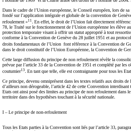
l’homme de 1969
et la Charte arabe des droits de l’homme de 2004. Enf
Dans le cadre de l’Union européenne, le Conseil européen, lors de sa
fondé sur l’application intégrale et globale de la convention de Genève
11
refoulement »
. En effet, le droit de l’Union fait directement référen
78, le Traité sur le fonctionnement de l’Union européenne les élève au
protection temporaire visant à offrir un statut approprié à tout ressorti
conforme à la Convention de Genève du 28 juillet 1951 et au protocole d
droits fondamentaux de l’Union font référence à la Convention de Genèv
dans le droit constitutif de l’Union Européenne, la Convention de Ge
Cette large diffusion du principe de non refoulement révèle la consoli
prévue par l’article 33 de la Convention de 1951 et complété par les obl
13
coutumier
. En tant que telle, elle est contraignante pour tous les 
Ce principe, devenu omniprésent dans les textes relatifs aux droits de 
d’ailleurs non dérogeable, l’article 42 de cette Convention interdisant
Etats ont ainsi posé des limites au principe de non refoulement dans l
territoire dans des hypothèses touchant à la sécurité nationale.
I – Le principe de non-refoulement
Tous les Etats parties à la Convention sont liés par l’article 33, par