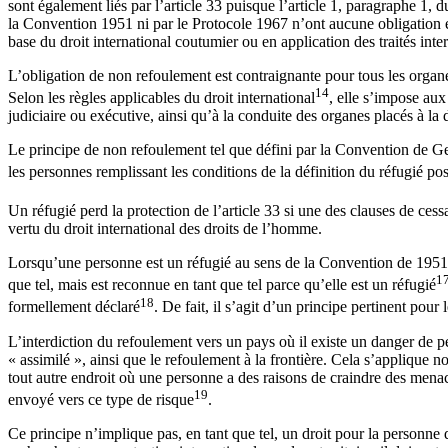
sont également liés par l’article 33 puisque l’article 1, paragraphe 1, 
la Convention 1951 ni par le Protocole 1967 n’ont aucune obligation en 
base du droit international coutumier ou en application des traités inte
L’obligation de non refoulement est contraignante pour tous les orga
14
Selon les règles applicables du droit international
, elle s’impose aux
judiciaire ou exécutive, ainsi qu’à la conduite des organes placés à la 
Le principe de non refoulement tel que défini par la Convention de Ge
les personnes remplissant les conditions de la définition du réfugié p
Un réfugié perd la protection de l’article 33 si une des clauses de cess
vertu du droit international des droits de l’homme.
Lorsqu’une personne est un réfugié au sens de la Convention de 1951, l
1
que tel, mais est reconnue en tant que tel parce qu’elle est un réfugié
18
formellement déclaré
. De fait, il s’agit d’un principe pertinent pou
L’interdiction du refoulement vers un pays où il existe un danger de per
« assimilé », ainsi que le refoulement à la frontière. Cela s’applique n
tout autre endroit où une personne a des raisons de craindre des menac
19
envoyé vers ce type de risque
.
Ce principe n’implique pas, en tant que tel, un droit pour la personne 