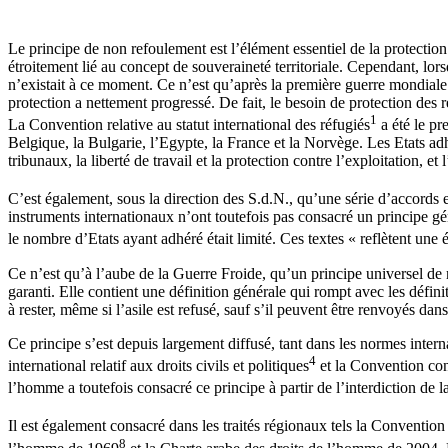
Le principe de non refoulement est l’élément essentiel de la protection 
étroitement lié au concept de souveraineté territoriale. Cependant, lors
n’existait à ce moment. Ce n’est qu’après la première guerre mondial
protection a nettement progressé. De fait, le besoin de protection des ré
1
La Convention relative au statut international des réfugiés
a été le pr
Belgique, la Bulgarie, l’Egypte, la France et la Norvège. Les Etats adh
tribunaux, la liberté de travail et la protection contre l’exploitation, et
C’est également, sous la direction des S.d.N., qu’une série d’accords e
instruments internationaux n’ont toutefois pas consacré un principe gé
le nombre d’Etats ayant adhéré était limité. Ces textes « reflètent une
Ce n’est qu’à l’aube de la Guerre Froide, qu’un principe universel de 
garanti. Elle contient une définition générale qui rompt avec les défini
à rester, même si l’asile est refusé, sauf s’il peuvent être renvoyés dans
Ce principe s’est depuis largement diffusé, tant dans les normes intern
4
international relatif aux droits civils et politiques
et la Convention con
l’homme a toutefois consacré ce principe à partir de l’interdiction de la
Il est également consacré dans les traités régionaux tels la Conventio
8