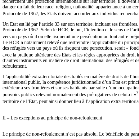
recherchent une protection internationale sur leur territoire, il doivent
danger du fait de leur race, religion, nationalité, appartenance à un c
Protocole de 1967, les Etats doivent accorder aux individus recherchant 
Un Etat est lié par l’article 33 sur son territoire, incluant ses frontiè
Protocole de 1967. Selon le HCR, le but, l’intention et le sens de l’a
vers un pays où il ou elle risquerait une persécution ou tout autre préju
Le HCR a notamment relevé que restreindre l’applicabilité du principe
des réfugiés vers un pays où ils risquent une persécution, serait « fon
avec la pratique ultérieure des Etats et les règles appropriées du droit i
d’autres instruments en matière de droit international des réfugiés et 
refoulement.
L’applicabilité extra-territoriale des traités en matière de droits de 
international public, la compétence juridictionnelle d’un Etat est princip
extérieur à ses frontières et sur ses habitants par suite d’une occupat
2
pouvoirs publics relevant normalement des prérogatives de celui-ci »
territoire de l’Etat, peut ainsi donner lieu à l’application extra-territo
II – Les exceptions au principe de non-refoulement
Le principe de non-refoulement n’est pas absolu. Le bénéficie du parag