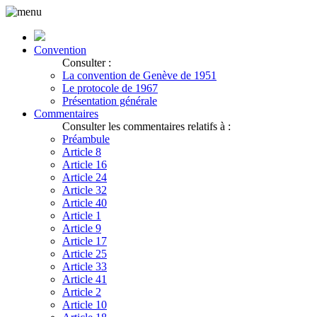
Convention
Consulter :
La convention de Genève de 1951
Le protocole de 1967
Présentation générale
Commentaires
Consulter les commentaires relatifs à :
Préambule
Article 8
Article 16
Article 24
Article 32
Article 40
Article 1
Article 9
Article 17
Article 25
Article 33
Article 41
Article 2
Article 10