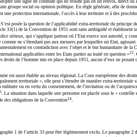
 adopter une ligne de conduite qui ne résulte pas en un renvoi, direct ou i
ertain groupe social ou opinion politique. En règle générale, afin de donn
une protection internationale, l’accès à leur territoire et à des procédure
res. S’est posée la question de l’applicabilité extra-territoriale du prin
rticle 33(1) de la Convention de 1951 sont sans ambiguïté et établissent
dice sérieux, qui s’applique partout où l’Etat exerce son autorité, y compr
 comme ne s’étendant pas aux mesures par lesquelles un Etat, agissant en
damentalement en contradiction avec l’objet et le but humanitaire de la 
22
nternational applicables entre les Etats parties au traité en question »
.
des droits de l’homme mis en place depuis 1951, aucun d’eux ne posant de
l’homme est aussi établie au niveau régional. La Cour européenne des droi
alement territoriale », elle peut s’étendre de manière extra-territoriale si
ion militaire ou en vertu du consentement, de l’invitation ou de l’acqui
3
. La situation dans laquelle une personne est placée sous le « contrôle e
24
riale des obligations de la Convention
.
raphe 1 de l’article 33 peut être légitimement exclu. Le paragraphe 2 de 