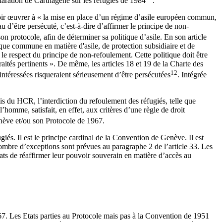
aration de Carthagène sur les réfugiés de 1984
.
oir œuvrer à « la mise en place d’un régime d’asile européen commun,
u d’être persécuté, c’est-à-dire d’affirmer le principe de non-
son protocole, afin de déterminer sa politique d’asile. En son article
que commune en matière d'asile, de protection subsidiaire et de
r le respect du principe de non-refoulement. Cette politique doit être
aités pertinents ». De même, les articles 18 et 19 de la Charte des
12
ntéressées risqueraient sérieusement d’être persécutées
. Intégrée
is du HCR, l’interdiction du refoulement des réfugiés, telle que
’homme, satisfait, en effet, aux critères d’une règle de droit
Genève et/ou son Protocole de 1967.
iés. Il est le principe cardinal de la Convention de Genève. Il est
 nombre d’exceptions sont prévues au paragraphe 2 de l’article 33. Les
ats de réaffirmer leur pouvoir souverain en matière d’accès au
967. Les Etats parties au Protocole mais pas à la Convention de 1951