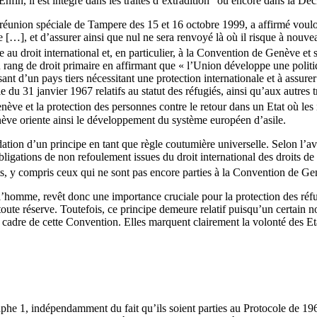
in, il est intégré dans les traités d’extradition
ou encore dans la Décl
 réunion spéciale de Tampere des 15 et 16 octobre 1999, a affirmé voul
 […], et d’assurer ainsi que nul ne sera renvoyé là où il risque à nouvea
ce au droit international et, en particulier, à la Convention de Genève et 
 rang de droit primaire en affirmant que « l’Union développe une politi
ssant d’un pays tiers nécessitant une protection internationale et à assure
u 31 janvier 1967 relatifs au statut des réfugiés, ainsi qu’aux autres tr
e et la protection des personnes contre le retour dans un Etat où les i
nève oriente ainsi le développement du système européen d’asile.
dation d’un principe en tant que règle coutumière universelle. Selon l’av
igations de non refoulement issues du droit international des droits de l
Etats, y compris ceux qui ne sont pas encore parties à la Convention de 
l’homme, revêt donc une importance cruciale pour la protection des réfug
 toute réserve. Toutefois, ce principe demeure relatif puisqu’un certain
e cadre de cette Convention. Elles marquent clairement la volonté des Et
agraphe 1, indépendamment du fait qu’ils soient parties au Protocole de 1