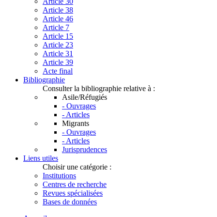
Article 30
Article 38
Article 46
Article 7
Article 15
Article 23
Article 31
Article 39
Acte final
Bibliographie
Consulter la bibliographie relative à :
Asile/Réfugiés
- Ouvrages
- Articles
Migrants
- Ouvrages
- Articles
Jurisprudences
Liens utiles
Choisir une catégorie :
Institutions
Centres de recherche
Revues spécialisées
Bases de données