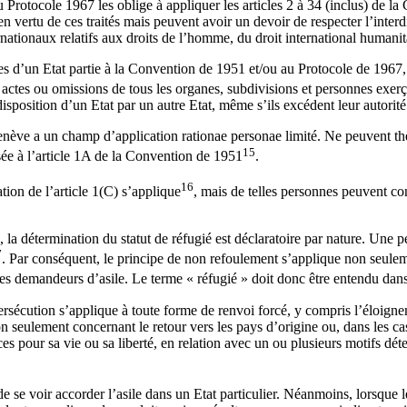
du Protocole 1967 les oblige à appliquer les articles 2 à 34 (inclus) de l
vertu de ces traités mais peuvent avoir un devoir de respecter l’interdi
rnationaux relatifs aux droits de l’homme, du droit international humanita
nes d’un Etat partie à la Convention de 1951 et/ou au Protocole de 196
 actes ou omissions de tous les organes, subdivisions et personnes exer
disposition d’un Etat par un autre Etat, même s’ils excédent leur autorité
nève a un champ d’application rationae personae limité. Ne peuvent thé
15
osée à l’article 1A de la Convention de 1951
.
16
ation de l’article 1(C) s’applique
, mais de telles personnes peuvent con
a détermination du statut de réfugié est déclaratoire par nature. Une p
7
. Par conséquent, le principe de non refoulement s’applique non seuleme
r les demandeurs d’asile. Le terme « réfugié » doit donc être entendu dan
sécution s’applique à toute forme de renvoi forcé, y compris l’éloignemen
on seulement concernant le retour vers les pays d’origine ou, dans les ca
es pour sa vie ou sa liberté, en relation avec un ou plusieurs motifs dét
de se voir accorder l’asile dans un Etat particulier. Néanmoins, lorsque 