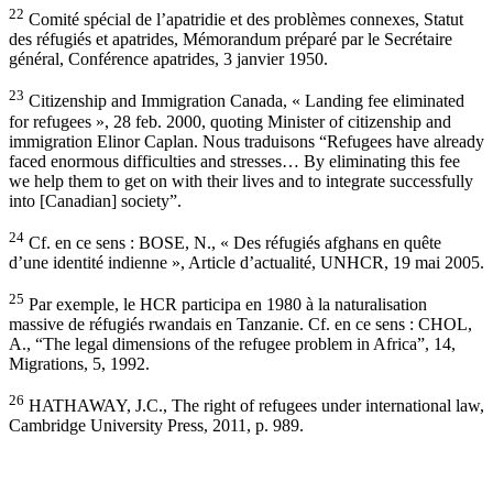
22
Comité spécial de l’apatridie et des problèmes connexes, Statut
des réfugiés et apatrides, Mémorandum préparé par le Secrétaire
général, Conférence apatrides, 3 janvier 1950.
23
Citizenship and Immigration Canada, « Landing fee eliminated
for refugees », 28 feb. 2000, quoting Minister of citizenship and
immigration Elinor Caplan. Nous traduisons “Refugees have already
faced enormous difficulties and stresses… By eliminating this fee
we help them to get on with their lives and to integrate successfully
into [Canadian] society”.
24
Cf. en ce sens : BOSE, N., « Des réfugiés afghans en quête
d’une identité indienne », Article d’actualité, UNHCR, 19 mai 2005.
25
Par exemple, le HCR participa en 1980 à la naturalisation
massive de réfugiés rwandais en Tanzanie. Cf. en ce sens : CHOL,
A., “The legal dimensions of the refugee problem in Africa”, 14,
Migrations, 5, 1992.
26
HATHAWAY, J.C., The right of refugees under international law,
Cambridge University Press, 2011, p. 989.