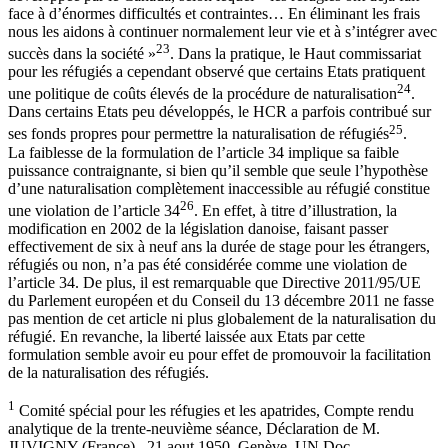
face à d’énormes difficultés et contraintes… En éliminant les frais
nous les aidons à continuer normalement leur vie et à s’intégrer avec
23
succès dans la société »
. Dans la pratique, le Haut commissariat
pour les réfugiés a cependant observé que certains Etats pratiquent
24
une politique de coûts élevés de la procédure de naturalisation
.
Dans certains Etats peu développés, le HCR a parfois contribué sur
25
ses fonds propres pour permettre la naturalisation de réfugiés
.
La faiblesse de la formulation de l’article 34 implique sa faible
puissance contraignante, si bien qu’il semble que seule l’hypothèse
d’une naturalisation complètement inaccessible au réfugié constitue
26
une violation de l’article 34
. En effet, à titre d’illustration, la
modification en 2002 de la législation danoise, faisant passer
effectivement de six à neuf ans la durée de stage pour les étrangers,
réfugiés ou non, n’a pas été considérée comme une violation de
l’article 34. De plus, il est remarquable que Directive 2011/95/UE
du Parlement européen et du Conseil du 13 décembre 2011 ne fasse
pas mention de cet article ni plus globalement de la naturalisation du
réfugié. En revanche, la liberté laissée aux Etats par cette
formulation semble avoir eu pour effet de promouvoir la facilitation
de la naturalisation des réfugiés.
1
Comité spécial pour les réfugies et les apatrides, Compte rendu
analytique de la trente-neuvième séance, Déclaration de M.
JUVIGNY (France), 21 aout 1950, Genève, UN.Doc.