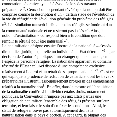
connotation péjorative ayant été évoquée lors des travaux
2
préparatoires
. Ceux-ci ont cependant révélé que la notion doit être
comprise comme la description d’un « certain stade de l'évolution de
la vie du réfugié et de l'évolution générale du problème des réfugiés
3
»
. L’assimilation transcrit l’idée que « les réfugiés se fondront dans
4
la communauté nationale et ne resteront pas isolés »
. Ainsi, la
notion d’assimilation « correspond bien à la condition que doit
5
remplir le réfugié pour être naturalisé »
.
La naturalisation désigne ensuite l’octroi de la nationalité – c'est-à-
6
dire du lien juridique qui relie un individu à un État déterminé
– par
décision de l’autorité publique, à un étranger qui la demande, en
l’espèce la personne réfugiée. La nationalité appartient au domaine
réservé de l’Etat : celui-ci dispose d’une compétence exclusive
7
relativement à l’octroi et au retrait de sa propre nationalité
. C’est ce
qui explique la prudence de rédaction de cet article, dont les travaux
préparatoires illustrent l’assouplissement progressif des engagements
8
relatifs à la naturalisation
. En effet, dans la mesure où l’acquisition
de la nationalité confère à l’individu certains droits, notamment
politiques, la Convention n’impose pas aux Etats parties une
obligation de naturaliser l’ensemble des réfugiés présents sur leur
territoire, et leur laisse le soin d’en fixer les conditions. Ainsi, le
statut de réfugié n’ouvre pas automatiquement droit à la
naturalisation dans le pays d’accueil. A cet égard, la plupart des