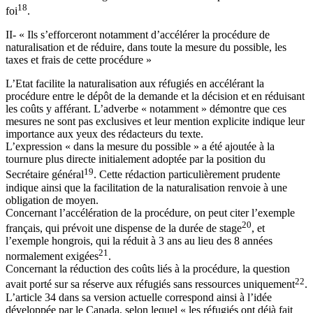
18
foi
.
II- « Ils s’efforceront notamment d’accélérer la procédure de
naturalisation et de réduire, dans toute la mesure du possible, les
taxes et frais de cette procédure »
L’Etat facilite la naturalisation aux réfugiés en accélérant la
procédure entre le dépôt de la demande et la décision et en réduisant
les coûts y afférant. L’adverbe « notamment » démontre que ces
mesures ne sont pas exclusives et leur mention explicite indique leur
importance aux yeux des rédacteurs du texte.
L’expression « dans la mesure du possible » a été ajoutée à la
tournure plus directe initialement adoptée par la position du
19
Secrétaire général
. Cette rédaction particulièrement prudente
indique ainsi que la facilitation de la naturalisation renvoie à une
obligation de moyen.
Concernant l’accélération de la procédure, on peut citer l’exemple
20
français, qui prévoit une dispense de la durée de stage
, et
l’exemple hongrois, qui la réduit à 3 ans au lieu des 8 années
21
normalement exigées
.
Concernant la réduction des coûts liés à la procédure, la question
22
avait porté sur sa réserve aux réfugiés sans ressources uniquement
.
L’article 34 dans sa version actuelle correspond ainsi à l’idée
développée par le Canada, selon lequel « les réfugiés ont déjà fait