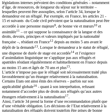
législations internes prévoient des conditions générales – notamment
d’âge, de ressources, de longueur du séjour sur le territoire –
lesquelles peuvent être assouplies, selon l’article 34, lorsque le
demandeur est un réfugié. Par exemple, en France, les articles 21 -
15 et suivants du Code civil prévoient que la naturalisation peut être
9
10
accordée à une personne majeure
, de bonne vie et mœurs
et
11
assimilée
– ce qui suppose la connaissance de la langue et des
droits, devoirs, principes et valeurs impliqués par la nationalité
12
française –, résidant en France
depuis au moins 5 ans avant le
13
dépôt de la demande
. Lorsque le demandeur a le statut de réfugié,
14
une dispense de durée de stage est accordée
et l’exigence
d’assimilation linguistique ne s’applique pas aux réfugiés et
apatrides résidant régulièrement et habituellement en France depuis
15
au moins 15 ans et âgés de 70 ans et plus
.
L’article n’impose pas que le réfugié soit nécessairement traité plus
favorablement qu’un étranger relativement à la naturalisation.
Certains Etats ont ainsi émis des réserves – parfois sur son
16
applicabilité globale
- quant à son interprétation, refusant
notamment d’accorder plus de droits aux réfugiés qu’aux autres
17
étrangers relativement à la naturalisation
.
Ainsi, l’article 34 prend la forme d’une recommandation plutôt que
d’une véritable obligation. Les décisions de l’Etat relativement à la
naturalisation des réfugiés doivent toutefois être prises de bonne