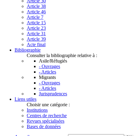
Article 30
Article 38
Article 46
Article 7
Article 15
Article 23
Article 31
Article 39
Acte final
Bibliographie
Consulter la bibliographie relative à :
Asile/Réfugiés
- Ouvrages
- Articles
Migrants
- Ouvrages
- Articles
Jurisprudences
Liens utiles
Choisir une catégorie :
Institutions
Centres de recherche
Revues spécialisées
Bases de données