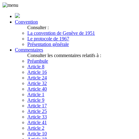
Convention
Consulter :
La convention de Genève de 1951
Le protocole de 1967
Présentation générale
Commentaires
Consulter les commentaires relatifs à :
Préambule
Article 8
Article 16
Article 24
Article 32
Article 40
Article 1
Article 9
Article 17
Article 25
Article 33
Article 41
Article 2
Article 10