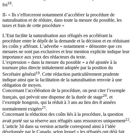
18
foi
.
II- « Ils s’efforceront notamment d’accélérer la procédure de
naturalisation et de réduire, dans toute la mesure du possible, les
taxes et frais de cette procédure »
L’Etat facilite la naturalisation aux réfugiés en accélérant la
procédure entre le dépôt de la demande et la décision et en réduisant
les coûts y afférant. L’adverbe « notamment » démontre que ces
mesures ne sont pas exclusives et leur mention explicite indique leur
importance aux yeux des rédacteurs du texte.
L’expression « dans la mesure du possible » a été ajoutée à la
tournure plus directe initialement adoptée par la position du
19
Secrétaire général
. Cette rédaction particulièrement prudente
indique ainsi que la facilitation de la naturalisation renvoie à une
obligation de moyen.
Concernant l’accélération de la procédure, on peut citer l’exemple
20
français, qui prévoit une dispense de la durée de stage
, et
l’exemple hongrois, qui la réduit à 3 ans au lieu des 8 années
21
normalement exigées
.
Concernant la réduction des coûts liés à la procédure, la question
22
avait porté sur sa réserve aux réfugiés sans ressources uniquement
.
L’article 34 dans sa version actuelle correspond ainsi à l’idée
développée par le Canada, selon lequel « les réfugiés ont déjà fait