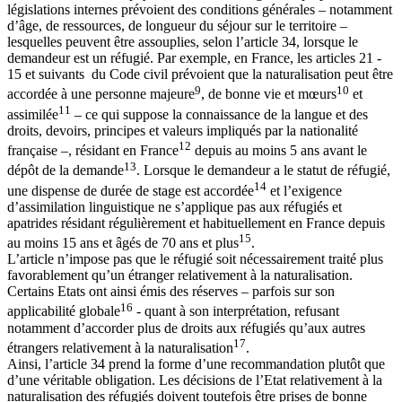
législations internes prévoient des conditions générales – notamment
d’âge, de ressources, de longueur du séjour sur le territoire –
lesquelles peuvent être assouplies, selon l’article 34, lorsque le
demandeur est un réfugié. Par exemple, en France, les articles 21 -
15 et suivants du Code civil prévoient que la naturalisation peut être
9
10
accordée à une personne majeure
, de bonne vie et mœurs
et
11
assimilée
– ce qui suppose la connaissance de la langue et des
droits, devoirs, principes et valeurs impliqués par la nationalité
12
française –, résidant en France
depuis au moins 5 ans avant le
13
dépôt de la demande
. Lorsque le demandeur a le statut de réfugié,
14
une dispense de durée de stage est accordée
et l’exigence
d’assimilation linguistique ne s’applique pas aux réfugiés et
apatrides résidant régulièrement et habituellement en France depuis
15
au moins 15 ans et âgés de 70 ans et plus
.
L’article n’impose pas que le réfugié soit nécessairement traité plus
favorablement qu’un étranger relativement à la naturalisation.
Certains Etats ont ainsi émis des réserves – parfois sur son
16
applicabilité globale
- quant à son interprétation, refusant
notamment d’accorder plus de droits aux réfugiés qu’aux autres
17
étrangers relativement à la naturalisation
.
Ainsi, l’article 34 prend la forme d’une recommandation plutôt que
d’une véritable obligation. Les décisions de l’Etat relativement à la
naturalisation des réfugiés doivent toutefois être prises de bonne