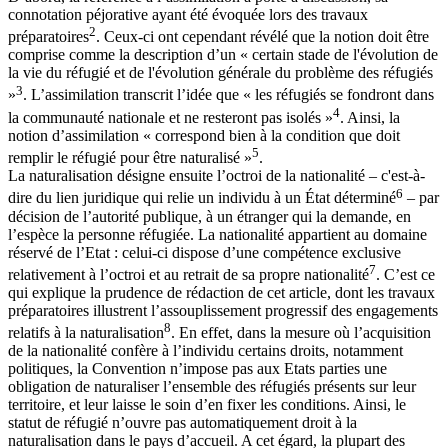
connotation péjorative ayant été évoquée lors des travaux
2
préparatoires
. Ceux-ci ont cependant révélé que la notion doit être
comprise comme la description d’un « certain stade de l'évolution de
la vie du réfugié et de l'évolution générale du problème des réfugiés
3
»
. L’assimilation transcrit l’idée que « les réfugiés se fondront dans
4
la communauté nationale et ne resteront pas isolés »
. Ainsi, la
notion d’assimilation « correspond bien à la condition que doit
5
remplir le réfugié pour être naturalisé »
.
La naturalisation désigne ensuite l’octroi de la nationalité – c'est-à-
6
dire du lien juridique qui relie un individu à un État déterminé
– par
décision de l’autorité publique, à un étranger qui la demande, en
l’espèce la personne réfugiée. La nationalité appartient au domaine
réservé de l’Etat : celui-ci dispose d’une compétence exclusive
7
relativement à l’octroi et au retrait de sa propre nationalité
. C’est ce
qui explique la prudence de rédaction de cet article, dont les travaux
préparatoires illustrent l’assouplissement progressif des engagements
8
relatifs à la naturalisation
. En effet, dans la mesure où l’acquisition
de la nationalité confère à l’individu certains droits, notamment
politiques, la Convention n’impose pas aux Etats parties une
obligation de naturaliser l’ensemble des réfugiés présents sur leur
territoire, et leur laisse le soin d’en fixer les conditions. Ainsi, le
statut de réfugié n’ouvre pas automatiquement droit à la
naturalisation dans le pays d’accueil. A cet égard, la plupart des