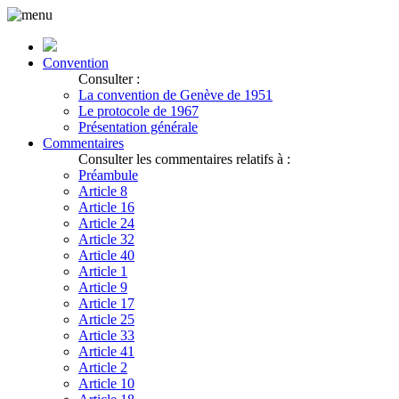
Convention
Consulter :
La convention de Genève de 1951
Le protocole de 1967
Présentation générale
Commentaires
Consulter les commentaires relatifs à :
Préambule
Article 8
Article 16
Article 24
Article 32
Article 40
Article 1
Article 9
Article 17
Article 25
Article 33
Article 41
Article 2
Article 10