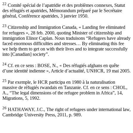
22
Comité spécial de l’apatridie et des problèmes connexes, Statut
des réfugiés et apatrides, Mémorandum préparé par le Secrétaire
général, Conférence apatrides, 3 janvier 1950.
23
Citizenship and Immigration Canada, « Landing fee eliminated
for refugees », 28 feb. 2000, quoting Minister of citizenship and
immigration Elinor Caplan. Nous traduisons “Refugees have already
faced enormous difficulties and stresses… By eliminating this fee
we help them to get on with their lives and to integrate successfully
into [Canadian] society”.
24
Cf. en ce sens : BOSE, N., « Des réfugiés afghans en quête
d’une identité indienne », Article d’actualité, UNHCR, 19 mai 2005.
25
Par exemple, le HCR participa en 1980 à la naturalisation
massive de réfugiés rwandais en Tanzanie. Cf. en ce sens : CHOL,
A., “The legal dimensions of the refugee problem in Africa”, 14,
Migrations, 5, 1992.
26
HATHAWAY, J.C., The right of refugees under international law,
Cambridge University Press, 2011, p. 989.