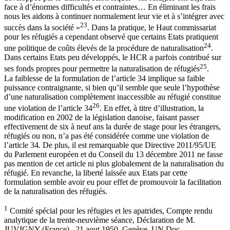
face à d’énormes difficultés et contraintes… En éliminant les frais
nous les aidons à continuer normalement leur vie et à s’intégrer avec
23
succès dans la société »
. Dans la pratique, le Haut commissariat
pour les réfugiés a cependant observé que certains Etats pratiquent
24
une politique de coûts élevés de la procédure de naturalisation
.
Dans certains Etats peu développés, le HCR a parfois contribué sur
25
ses fonds propres pour permettre la naturalisation de réfugiés
.
La faiblesse de la formulation de l’article 34 implique sa faible
puissance contraignante, si bien qu’il semble que seule l’hypothèse
d’une naturalisation complètement inaccessible au réfugié constitue
26
une violation de l’article 34
. En effet, à titre d’illustration, la
modification en 2002 de la législation danoise, faisant passer
effectivement de six à neuf ans la durée de stage pour les étrangers,
réfugiés ou non, n’a pas été considérée comme une violation de
l’article 34. De plus, il est remarquable que Directive 2011/95/UE
du Parlement européen et du Conseil du 13 décembre 2011 ne fasse
pas mention de cet article ni plus globalement de la naturalisation du
réfugié. En revanche, la liberté laissée aux Etats par cette
formulation semble avoir eu pour effet de promouvoir la facilitation
de la naturalisation des réfugiés.
1
Comité spécial pour les réfugies et les apatrides, Compte rendu
analytique de la trente-neuvième séance, Déclaration de M.
JUVIGNY (France), 21 aout 1950, Genève, UN.Doc.