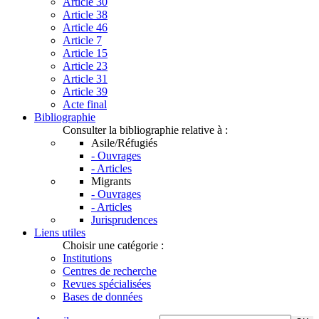
Article 30
Article 38
Article 46
Article 7
Article 15
Article 23
Article 31
Article 39
Acte final
Bibliographie
Consulter la bibliographie relative à :
Asile/Réfugiés
- Ouvrages
- Articles
Migrants
- Ouvrages
- Articles
Jurisprudences
Liens utiles
Choisir une catégorie :
Institutions
Centres de recherche
Revues spécialisées
Bases de données