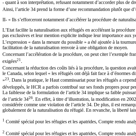
- quant à son interprétation, refusant notamment d’accorder plus de dro
Ainsi, l’article 34 prend la forme d’une recommandation plutôt que d’un
II- « Ils s’efforceront notamment d’accélérer la procédure de naturalisa
L’Etat facilite la naturalisation aux réfugiés en accélérant la procédu
pas exclusives et leur mention explicite indique leur importance aux y
L’expression « dans la mesure du possible » a été ajoutée à la tournure
facilitation de la naturalisation renvoie à une obligation de moyen.
Concernant l’accélération de la procédure, on peut citer l’exemple fran
21
exigées
.
Concernant la réduction des coûts liés à la procédure, la question ava
le Canada, selon lequel « les réfugiés ont déjà fait face à d’énormes di
23
»
. Dans la pratique, le Haut commissariat pour les réfugiés a cepend
développés, le HCR a parfois contribué sur ses fonds propres pour perm
La faiblesse de la formulation de l’article 34 implique sa faible puiss
26
de l’article 34
. En effet, à titre d’illustration, la modification en 20
considérée comme une violation de l’article 34. De plus, il est rema
globalement de la naturalisation du réfugié. En revanche, la liberté lai
1
Comité spécial pour les réfugies et les apatrides, Compte rendu 
2
Comité spécial pour les réfugies et les apatrides, Compte rendu an