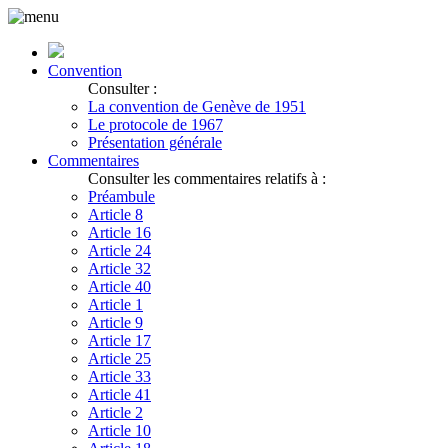
Convention
Consulter :
La convention de Genève de 1951
Le protocole de 1967
Présentation générale
Commentaires
Consulter les commentaires relatifs à :
Préambule
Article 8
Article 16
Article 24
Article 32
Article 40
Article 1
Article 9
Article 17
Article 25
Article 33
Article 41
Article 2
Article 10