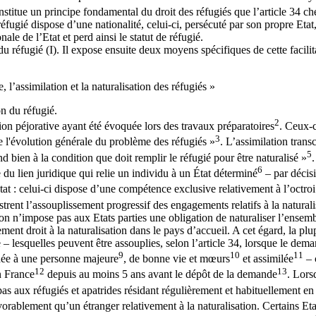
nstitue un principe fondamental du droit des réfugiés que l’article 34 cher
e réfugié dispose d’une nationalité, celui-ci, persécuté par son propre Eta
ale de l’Etat et perd ainsi le statut de réfugié.
on du réfugié (I). Il expose ensuite deux moyens spécifiques de cette facili
, l’assimilation et la naturalisation des réfugiés »
on du réfugié.
2
tion péjorative ayant été évoquée lors des travaux préparatoires
. Ceux-c
3
de l'évolution générale du problème des réfugiés »
. L’assimilation trans
5
nd bien à la condition que doit remplir le réfugié pour être naturalisé »
.
6
re du lien juridique qui relie un individu à un État déterminé
– par décisi
t : celui-ci dispose d’une compétence exclusive relativement à l’octroi e
ustrent l’assouplissement progressif des engagements relatifs à la naturali
n n’impose pas aux Etats parties une obligation de naturaliser l’ensemble 
ement droit à la naturalisation dans le pays d’accueil. A cet égard, la plu
– lesquelles peuvent être assouplies, selon l’article 34, lorsque le dema
9
10
11
rdée à une personne majeure
, de bonne vie et mœurs
et assimilée
– 
12
13
en France
depuis au moins 5 ans avant le dépôt de la demande
. Lors
pas aux réfugiés et apatrides résidant régulièrement et habituellement e
vorablement qu’un étranger relativement à la naturalisation. Certains Etat