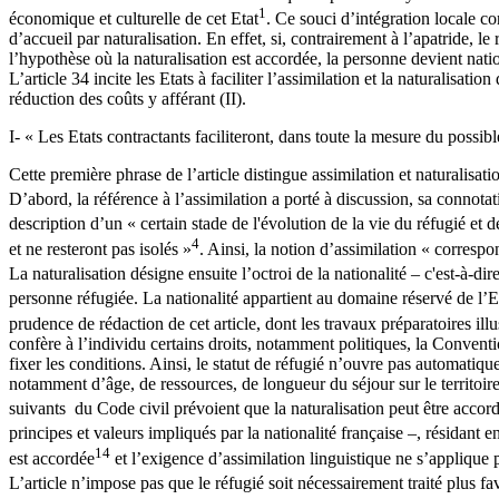
1
économique et culturelle de cet Etat
. Ce souci d’intégration locale co
d’accueil par naturalisation. En effet, si, contrairement à l’apatride, l
l’hypothèse où la naturalisation est accordée, la personne devient nation
L’article 34 incite les Etats à faciliter l’assimilation et la naturalisati
réduction des coûts y afférant (II).
I- « Les Etats contractants faciliteront, dans toute la mesure du possible
Cette première phrase de l’article distingue assimilation et naturalisati
D’abord, la référence à l’assimilation a porté à discussion, sa connota
description d’un « certain stade de l'évolution de la vie du réfugié et 
4
et ne resteront pas isolés »
. Ainsi, la notion d’assimilation « correspo
La naturalisation désigne ensuite l’octroi de la nationalité – c'est-à-di
personne réfugiée. La nationalité appartient au domaine réservé de l’Eta
prudence de rédaction de cet article, dont les travaux préparatoires ill
confère à l’individu certains droits, notamment politiques, la Conventio
fixer les conditions. Ainsi, le statut de réfugié n’ouvre pas automatiqu
notamment d’âge, de ressources, de longueur du séjour sur le territoire 
suivants du Code civil prévoient que la naturalisation peut être acco
principes et valeurs impliqués par la nationalité française –, résidant 
14
est accordée
et l’exigence d’assimilation linguistique ne s’applique 
L’article n’impose pas que le réfugié soit nécessairement traité plus fa