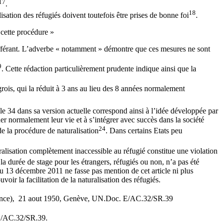
17
.
18
isation des réfugiés doivent toutefois être prises de bonne foi
.
e cette procédure »
 y afférant. L’adverbe « notamment » démontre que ces mesures ne sont
9
. Cette rédaction particulièrement prudente indique ainsi que la
grois, qui la réduit à 3 ans au lieu des 8 années normalement
cle 34 dans sa version actuelle correspond ainsi à l’idée développée par
uer normalement leur vie et à s’intégrer avec succès dans la société
24
de la procédure de naturalisation
. Dans certains Etats peu
uralisation complètement inaccessible au réfugié constitue une violation
s la durée de stage pour les étrangers, réfugiés ou non, n’a pas été
u 13 décembre 2011 ne fasse pas mention de cet article ni plus
oir la facilitation de la naturalisation des réfugiés.
(France), 21 aout 1950, Genève, UN.Doc. E/AC.32/SR.39
 E/AC.32/SR.39.