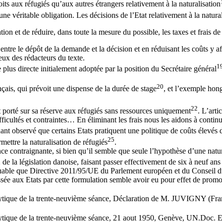
its aux réfugiés qu’aux autres étrangers relativement à la naturalisation
e véritable obligation. Les décisions de l’Etat relativement à la natural
tion et de réduire, dans toute la mesure du possible, les taxes et frais d
re entre le dépôt de la demande et la décision et en réduisant les coûts
eux des rédacteurs du texte.
1
 plus directe initialement adoptée par la position du Secrétaire général
20
çais, qui prévoit une dispense de la durée de stage
, et l’exemple hon
22
it porté sur sa réserve aux réfugiés sans ressources uniquement
. L’arti
fficultés et contraintes… En éliminant les frais nous les aidons à contin
ant observé que certains Etats pratiquent une politique de coûts élevés 
25
ettre la naturalisation de réfugiés
.
ance contraignante, si bien qu’il semble que seule l’hypothèse d’une nat
02 de la législation danoise, faisant passer effectivement de six à neuf an
rquable que Directive 2011/95/UE du Parlement européen et du Conseil d
ssée aux Etats par cette formulation semble avoir eu pour effet de promouv
analytique de la trente-neuvième séance, Déclaration de M. JUVIGNY 
alytique de la trente-neuvième séance, 21 aout 1950, Genève, UN.Doc.