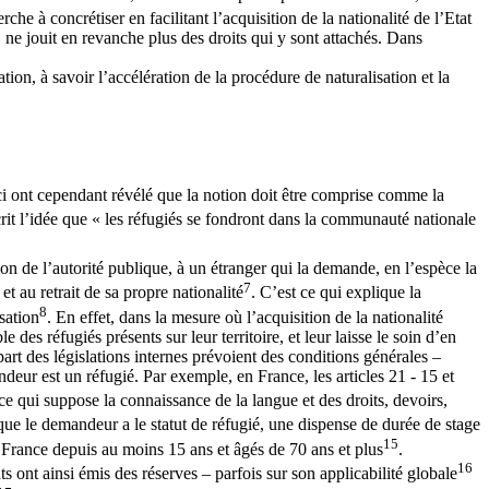
che à concrétiser en facilitant l’acquisition de la nationalité de l’Etat
t, ne jouit en revanche plus des droits qui y sont attachés. Dans
tation, à savoir l’accélération de la procédure de naturalisation et la
i ont cependant révélé que la notion doit être comprise comme la
crit l’idée que « les réfugiés se fondront dans la communauté nationale
on de l’autorité publique, à un étranger qui la demande, en l’espèce la
7
t au retrait de sa propre nationalité
. C’est ce qui explique la
8
sation
. En effet, dans la mesure où l’acquisition de la nationalité
des réfugiés présents sur leur territoire, et leur laisse le soin d’en
part des législations internes prévoient des conditions générales –
ndeur est un réfugié. Par exemple, en France, les articles 21 - 15 et
ce qui suppose la connaissance de la langue et des droits, devoirs,
que le demandeur a le statut de réfugié, une dispense de durée de stage
15
n France depuis au moins 15 ans et âgés de 70 ans et plus
.
16
s ont ainsi émis des réserves – parfois sur son applicabilité globale