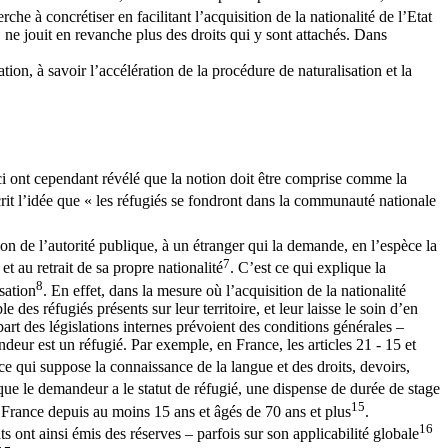
che à concrétiser en facilitant l’acquisition de la nationalité de l’Etat
t, ne jouit en revanche plus des droits qui y sont attachés. Dans
tation, à savoir l’accélération de la procédure de naturalisation et la
i ont cependant révélé que la notion doit être comprise comme la
crit l’idée que « les réfugiés se fondront dans la communauté nationale
on de l’autorité publique, à un étranger qui la demande, en l’espèce la
7
t au retrait de sa propre nationalité
. C’est ce qui explique la
8
sation
. En effet, dans la mesure où l’acquisition de la nationalité
des réfugiés présents sur leur territoire, et leur laisse le soin d’en
part des législations internes prévoient des conditions générales –
ndeur est un réfugié. Par exemple, en France, les articles 21 - 15 et
ce qui suppose la connaissance de la langue et des droits, devoirs,
que le demandeur a le statut de réfugié, une dispense de durée de stage
15
n France depuis au moins 15 ans et âgés de 70 ans et plus
.
16
s ont ainsi émis des réserves – parfois sur son applicabilité globale