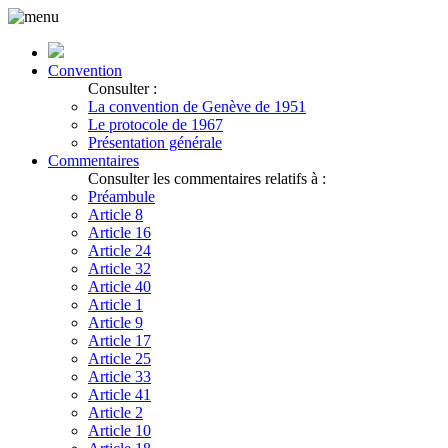
Convention
Consulter :
La convention de Genève de 1951
Le protocole de 1967
Présentation générale
Commentaires
Consulter les commentaires relatifs à :
Préambule
Article 8
Article 16
Article 24
Article 32
Article 40
Article 1
Article 9
Article 17
Article 25
Article 33
Article 41
Article 2
Article 10