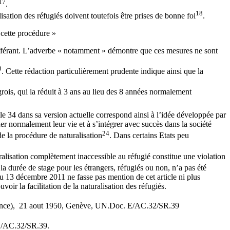
17
.
18
isation des réfugiés doivent toutefois être prises de bonne foi
.
e cette procédure »
 y afférant. L’adverbe « notamment » démontre que ces mesures ne sont
9
. Cette rédaction particulièrement prudente indique ainsi que la
grois, qui la réduit à 3 ans au lieu des 8 années normalement
cle 34 dans sa version actuelle correspond ainsi à l’idée développée par
uer normalement leur vie et à s’intégrer avec succès dans la société
24
de la procédure de naturalisation
. Dans certains Etats peu
uralisation complètement inaccessible au réfugié constitue une violation
s la durée de stage pour les étrangers, réfugiés ou non, n’a pas été
u 13 décembre 2011 ne fasse pas mention de cet article ni plus
oir la facilitation de la naturalisation des réfugiés.
(France), 21 aout 1950, Genève, UN.Doc. E/AC.32/SR.39
 E/AC.32/SR.39.