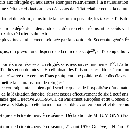
its aux réfugiés qu’aux autres étrangers relativement à la naturalisation
e véritable obligation. Les décisions de l’Etat relativement à la natural
tion et de réduire, dans toute la mesure du possible, les taxes et frais d
re entre le dépôt de la demande et la décision et en réduisant les coûts
eux des rédacteurs du texte.
1
 plus directe initialement adoptée par la position du Secrétaire général
20
çais, qui prévoit une dispense de la durée de stage
, et l’exemple hon
22
it porté sur sa réserve aux réfugiés sans ressources uniquement
. L’arti
fficultés et contraintes… En éliminant les frais nous les aidons à contin
ant observé que certains Etats pratiquent une politique de coûts élevés 
25
ettre la naturalisation de réfugiés
.
ance contraignante, si bien qu’il semble que seule l’hypothèse d’une nat
02 de la législation danoise, faisant passer effectivement de six à neuf an
rquable que Directive 2011/95/UE du Parlement européen et du Conseil d
ssée aux Etats par cette formulation semble avoir eu pour effet de promouv
analytique de la trente-neuvième séance, Déclaration de M. JUVIGNY 
alytique de la trente-neuvième séance, 21 aout 1950, Genève, UN.Doc.