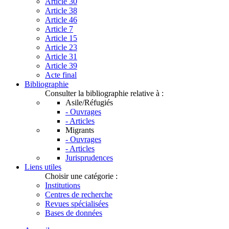
Article 30
Article 38
Article 46
Article 7
Article 15
Article 23
Article 31
Article 39
Acte final
Bibliographie
Consulter la bibliographie relative à :
Asile/Réfugiés
- Ouvrages
- Articles
Migrants
- Ouvrages
- Articles
Jurisprudences
Liens utiles
Choisir une catégorie :
Institutions
Centres de recherche
Revues spécialisées
Bases de données