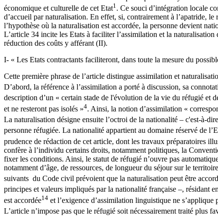
1
économique et culturelle de cet Etat
. Ce souci d’intégration locale co
d’accueil par naturalisation. En effet, si, contrairement à l’apatride, l
l’hypothèse où la naturalisation est accordée, la personne devient nation
L’article 34 incite les Etats à faciliter l’assimilation et la naturalisati
réduction des coûts y afférant (II).
I- « Les Etats contractants faciliteront, dans toute la mesure du possible
Cette première phrase de l’article distingue assimilation et naturalisati
D’abord, la référence à l’assimilation a porté à discussion, sa connota
description d’un « certain stade de l'évolution de la vie du réfugié et 
4
et ne resteront pas isolés »
. Ainsi, la notion d’assimilation « correspo
La naturalisation désigne ensuite l’octroi de la nationalité – c'est-à-di
personne réfugiée. La nationalité appartient au domaine réservé de l’Eta
prudence de rédaction de cet article, dont les travaux préparatoires ill
confère à l’individu certains droits, notamment politiques, la Conventio
fixer les conditions. Ainsi, le statut de réfugié n’ouvre pas automatiqu
notamment d’âge, de ressources, de longueur du séjour sur le territoire 
suivants du Code civil prévoient que la naturalisation peut être acco
principes et valeurs impliqués par la nationalité française –, résidant 
14
est accordée
et l’exigence d’assimilation linguistique ne s’applique 
L’article n’impose pas que le réfugié soit nécessairement traité plus fa