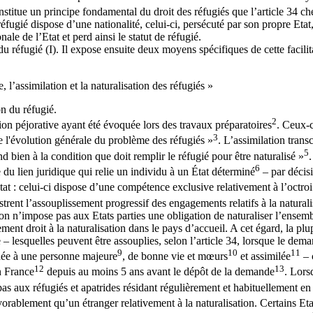
nstitue un principe fondamental du droit des réfugiés que l’article 34 cher
e réfugié dispose d’une nationalité, celui-ci, persécuté par son propre Eta
ale de l’Etat et perd ainsi le statut de réfugié.
on du réfugié (I). Il expose ensuite deux moyens spécifiques de cette facili
, l’assimilation et la naturalisation des réfugiés »
on du réfugié.
2
tion péjorative ayant été évoquée lors des travaux préparatoires
. Ceux-c
3
de l'évolution générale du problème des réfugiés »
. L’assimilation trans
5
nd bien à la condition que doit remplir le réfugié pour être naturalisé »
.
6
re du lien juridique qui relie un individu à un État déterminé
– par décisi
t : celui-ci dispose d’une compétence exclusive relativement à l’octroi e
ustrent l’assouplissement progressif des engagements relatifs à la naturali
n n’impose pas aux Etats parties une obligation de naturaliser l’ensemble 
ement droit à la naturalisation dans le pays d’accueil. A cet égard, la plu
– lesquelles peuvent être assouplies, selon l’article 34, lorsque le dema
9
10
11
rdée à une personne majeure
, de bonne vie et mœurs
et assimilée
– 
12
13
en France
depuis au moins 5 ans avant le dépôt de la demande
. Lors
pas aux réfugiés et apatrides résidant régulièrement et habituellement e
vorablement qu’un étranger relativement à la naturalisation. Certains Etat