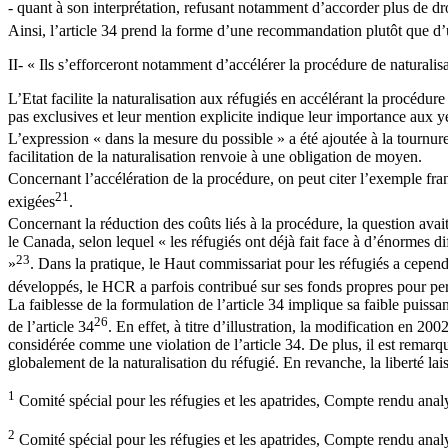
- quant à son interprétation, refusant notamment d’accorder plus de dro
Ainsi, l’article 34 prend la forme d’une recommandation plutôt que d’un
II- « Ils s’efforceront notamment d’accélérer la procédure de naturalisa
L’Etat facilite la naturalisation aux réfugiés en accélérant la procédu
pas exclusives et leur mention explicite indique leur importance aux y
L’expression « dans la mesure du possible » a été ajoutée à la tournure
facilitation de la naturalisation renvoie à une obligation de moyen.
Concernant l’accélération de la procédure, on peut citer l’exemple fran
21
exigées
.
Concernant la réduction des coûts liés à la procédure, la question ava
le Canada, selon lequel « les réfugiés ont déjà fait face à d’énormes di
23
»
. Dans la pratique, le Haut commissariat pour les réfugiés a cepend
développés, le HCR a parfois contribué sur ses fonds propres pour perm
La faiblesse de la formulation de l’article 34 implique sa faible puiss
26
de l’article 34
. En effet, à titre d’illustration, la modification en 20
considérée comme une violation de l’article 34. De plus, il est rema
globalement de la naturalisation du réfugié. En revanche, la liberté lai
1
Comité spécial pour les réfugies et les apatrides, Compte rendu 
2
Comité spécial pour les réfugies et les apatrides, Compte rendu an