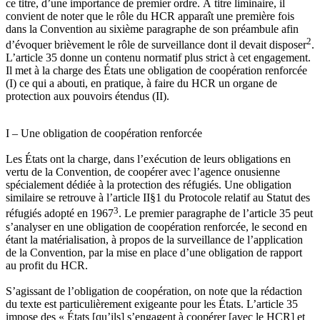
ce titre, d’une importance de premier ordre. À titre liminaire, il
convient de noter que le rôle du HCR apparaît une première fois
dans la Convention au sixième paragraphe de son préambule afin
2
d’évoquer brièvement le rôle de surveillance dont il devait disposer
.
L’article 35 donne un contenu normatif plus strict à cet engagement.
Il met à la charge des États une obligation de coopération renforcée
(I) ce qui a abouti, en pratique, à faire du HCR un organe de
protection aux pouvoirs étendus (II).
I – Une obligation de coopération renforcée
Les États ont la charge, dans l’exécution de leurs obligations en
vertu de la Convention, de coopérer avec l’agence onusienne
spécialement dédiée à la protection des réfugiés. Une obligation
similaire se retrouve à l’article II§1 du Protocole relatif au Statut des
3
réfugiés adopté en 1967
. Le premier paragraphe de l’article 35 peut
s’analyser en une obligation de coopération renforcée, le second en
étant la matérialisation, à propos de la surveillance de l’application
de la Convention, par la mise en place d’une obligation de rapport
au profit du HCR.
S’agissant de l’obligation de coopération, on note que la rédaction
du texte est particulièrement exigeante pour les États. L’article 35
impose des « États [qu’ils] s’engagent à coopérer [avec le HCR] et