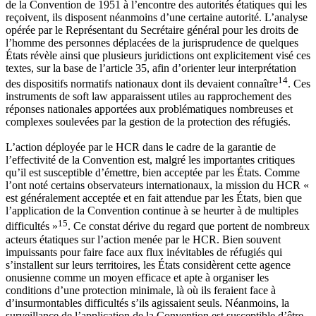
de la Convention de 1951 à l’encontre des autorités étatiques qui les
reçoivent, ils disposent néanmoins d’une certaine autorité. L’analyse
opérée par le Représentant du Secrétaire général pour les droits de
l’homme des personnes déplacées de la jurisprudence de quelques
États révèle ainsi que plusieurs juridictions ont explicitement visé ces
textes, sur la base de l’article 35, afin d’orienter leur interprétation
14
des dispositifs normatifs nationaux dont ils devaient connaître
. Ces
instruments de soft law apparaissent utiles au rapprochement des
réponses nationales apportées aux problématiques nombreuses et
complexes soulevées par la gestion de la protection des réfugiés.
L’action déployée par le HCR dans le cadre de la garantie de
l’effectivité de la Convention est, malgré les importantes critiques
qu’il est susceptible d’émettre, bien acceptée par les États. Comme
l’ont noté certains observateurs internationaux, la mission du HCR «
est généralement acceptée et en fait attendue par les États, bien que
l’application de la Convention continue à se heurter à de multiples
15
difficultés »
. Ce constat dérive du regard que portent de nombreux
acteurs étatiques sur l’action menée par le HCR. Bien souvent
impuissants pour faire face aux flux inévitables de réfugiés qui
s’installent sur leurs territoires, les États considèrent cette agence
onusienne comme un moyen efficace et apte à organiser les
conditions d’une protection minimale, là où ils feraient face à
d’insurmontables difficultés s’ils agissaient seuls. Néanmoins, la
surveillance de l’application de la Convention est susceptible d’être