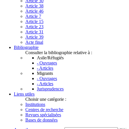
Article 30
Article 38
Article 46
Article 7
Article 15
Article 23
Article 31
Article 39
Acte final
Bibliographie
Consulter la bibliographie relative à :
Asile/Réfugiés
- Ouvrages
- Articles
Migrants
- Ouvrages
- Articles
Jurisprudences
Liens utiles
Choisir une catégorie :
Institutions
Centres de recherche
Revues spécialisées
Bases de données