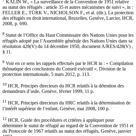
7
KÄLIN W., « La surveillance de la Convention de 1951 relative
au statut des réfugiés : article 35 et autres mécanismes de suivi », in :
FELLER E., TÜRK V., NICHOLSON F., et al. (dir.), La protection
des réfugiés en droit international, Bruxelles, Genève, Larcier, HCR,
2008, p. 690.
8
Statut de l’Office du Haut Commissaire des Nations Unies pour les
réfugiés adopté par l’Assemblée générale des Nations Unies dans sa
résolution 428(V) du 14 décembre 1950, document A/RES/428(V) ,
§ 11.
9
Voir en ce sens les rappels effectués par le HCR in : « Compilation
thématique des conclusions du Conseil exécutif », Division de la
protection internationale, 5 mars 2012, p. 113.
10
HCR, Principes directeurs du HCR relatifs à la détention des
demandeurs d’asile, Genève, février 1999, 11 p.
11
HCR, Principes directeurs du HRC relatifs à la détermination de
l’intérêt supérieur de l’enfant, Genève, mai 2008, 100 p.
12
HCR, Guide des procédures et critères à appliquer pour
déterminer le statut de réfugié au regard de la Convention de 1951 et
du Protocole de 1967 relatifs au statut des réfugiés, Genève, janvier