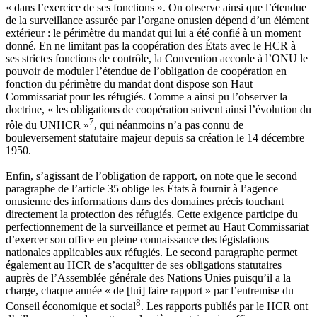
« dans l’exercice de ses fonctions ». On observe ainsi que l’étendue
de la surveillance assurée par l’organe onusien dépend d’un élément
extérieur : le périmètre du mandat qui lui a été confié à un moment
donné. En ne limitant pas la coopération des États avec le HCR à
ses strictes fonctions de contrôle, la Convention accorde à l’ONU le
pouvoir de moduler l’étendue de l’obligation de coopération en
fonction du périmètre du mandat dont dispose son Haut
Commissariat pour les réfugiés. Comme a ainsi pu l’observer la
doctrine, « les obligations de coopération suivent ainsi l’évolution du
7
rôle du UNHCR »
, qui néanmoins n’a pas connu de
bouleversement statutaire majeur depuis sa création le 14 décembre
1950.
Enfin, s’agissant de l’obligation de rapport, on note que le second
paragraphe de l’article 35 oblige les États à fournir à l’agence
onusienne des informations dans des domaines précis touchant
directement la protection des réfugiés. Cette exigence participe du
perfectionnement de la surveillance et permet au Haut Commissariat
d’exercer son office en pleine connaissance des législations
nationales applicables aux réfugiés. Le second paragraphe permet
également au HCR de s’acquitter de ses obligations statutaires
auprès de l’Assemblée générale des Nations Unies puisqu’il a la
charge, chaque année « de [lui] faire rapport » par l’entremise du
8
Conseil économique et social
. Les rapports publiés par le HCR ont