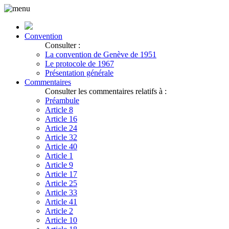
Convention
Consulter :
La convention de Genève de 1951
Le protocole de 1967
Présentation générale
Commentaires
Consulter les commentaires relatifs à :
Préambule
Article 8
Article 16
Article 24
Article 32
Article 40
Article 1
Article 9
Article 17
Article 25
Article 33
Article 41
Article 2
Article 10