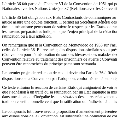
L’article 36 fait partie du Chapitre VI de la Convention de 1951 qui p
Nationales avec les Nations Unies) et 37 (Relations avec les Convent
L’article 36 fait obligation aux Etats Contractants de communiquer au 
article assure une double fonction. Il permet au Secrétariat général de
titre un mécanisme permettant de suivre le respect par les Etats contrac
les travaux préparatoires indiquent que l’enjeu principal de la rédacti
ratification ou à leur adhésion.
On remarquera que ni la Convention de Montevideo de 1933 sur l’asile
celles de l’article 36. En revanche, des dispositions similaires sont 
(Convention pour l’amélioration du sort des blessés et des malades de
Convention relative au traitement des prisonniers de guerre ; Conventio
peuvent être rapprochées du principe pacta sunt servanda.
Le premier projet de rédaction de ce qui deviendra l’article 36 différai
dispositions de la Convention par l’adoption, conformément à leurs règl
Ce texte entraina la réaction de certains Etats qui craignaient de voir
que l’adhésion à un traité ou sa ratification par un Etat implique la mi
dans une situation d’inégalité les uns vis-à-vis des autres relativeme
tradition constitutionnelle veut que la ratification ou l’adhésion à un t
Le compromis fut trouvé avec la proposition d’amendement présentée pa
aux dispositions de la Convention, est substituée une obligation de c