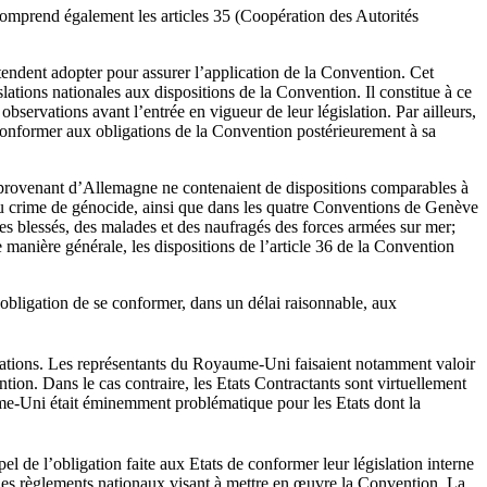
 comprend également les articles 35 (Coopération des Autorités
ntendent adopter pour assurer l’application de la Convention. Cet
lations nationales aux dispositions de la Convention. Il constitue à ce
observations avant l’entrée en vigueur de leur législation. Par ailleurs,
se conformer aux obligations de la Convention postérieurement à sa
 provenant d’Allemagne ne contenaient de dispositions comparables à
n du crime de génocide, ainsi que dans les quatre Conventions de Genève
es blessés, des malades et des naufragés des forces armées sur mer;
 manière générale, les dispositions de l’article 36 de la Convention
ur obligation de se conformer, dans un délai raisonnable, aux
obligations. Les représentants du Royaume-Uni faisaient notamment valoir
ntion. Dans le cas contraire, les Etats Contractants sont virtuellement
aume-Uni était éminemment problématique pour les Etats dont la
pel de l’obligation faite aux Etats de conformer leur législation interne
 des règlements nationaux visant à mettre en œuvre la Convention. La