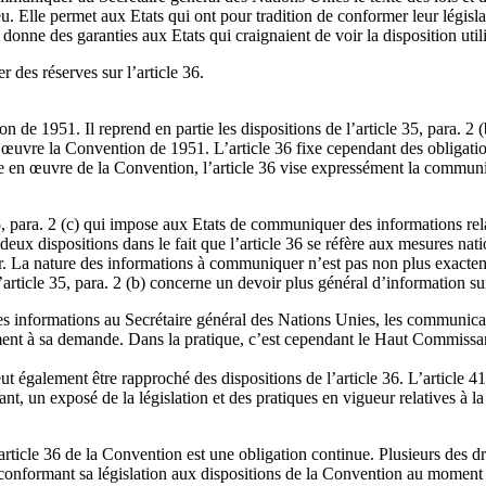
 jeu. Elle permet aux Etats qui ont pour tradition de conformer leur légi
e donne des garanties aux Etats qui craignaient de voir la disposition util
 des réserves sur l’article 36.
n de 1951. Il reprend en partie les dispositions de l’article 35, para. 2 (
 œuvre la Convention de 1951. L’article 36 fixe cependant des obligations
ise en œuvre de la Convention, l’article 36 vise expressément la communi
5, para. 2 (c) qui impose aux Etats de communiquer des informations relat
eux dispositions dans le fait que l’article 36 se réfère aux mesures natio
ur. La nature des informations à communiquer n’est pas non plus exactemen
article 35, para. 2 (b) concerne un devoir plus général d’information sur 
informations au Secrétaire général des Nations Unies, les communications
nt à sa demande. Dans la pratique, c’est cependant le Haut Commissaria
t également être rapproché des dispositions de l’article 36. L’article 41 
, un exposé de la législation et des pratiques en vigueur relatives à la
l’article 36 de la Convention est une obligation continue. Plusieurs des 
n conformant sa législation aux dispositions de la Convention au moment 