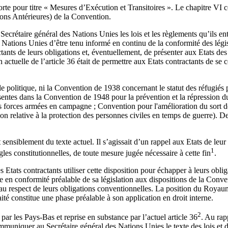
orte pour titre « Mesures d’Exécution et Transitoires ». Le chapitre VI
ions Antérieures) de la Convention.
Secrétaire général des Nations Unies les lois et les règlements qu’ils e
s Nations Unies d’être tenu informé en continu de la conformité des légis
tants de leurs obligations et, éventuellement, de présenter aux Etats des 
on actuelle de l’article 36 était de permettre aux Etats contractants de 
 politique, ni la Convention de 1938 concernant le statut des réfugiés
présentes dans la Convention de 1948 pour la prévention et la répressio
s forces armées en campagne ; Convention pour l'amélioration du sort d
n relative à la protection des personnes civiles en temps de guerre). De
t sensiblement du texte actuel. Il s’agissait d’un rappel aux Etats de le
1
es constitutionnelles, de toute mesure jugée nécessaire à cette fin
.
 les Etats contractants utiliser cette disposition pour échapper à leurs 
se en conformité préalable de sa législation aux dispositions de la Conve
nt au respect de leurs obligations conventionnelles. La position du Roy
raité constitue une phase préalable à son application en droit interne.
2
r les Pays-Bas et reprise en substance par l’actuel article 36
. Au rap
ommuniquer au Secrétaire général des Nations Unies le texte des lois et