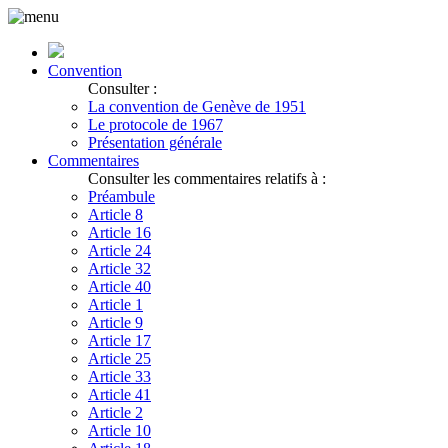
Convention
Consulter :
La convention de Genève de 1951
Le protocole de 1967
Présentation générale
Commentaires
Consulter les commentaires relatifs à :
Préambule
Article 8
Article 16
Article 24
Article 32
Article 40
Article 1
Article 9
Article 17
Article 25
Article 33
Article 41
Article 2
Article 10