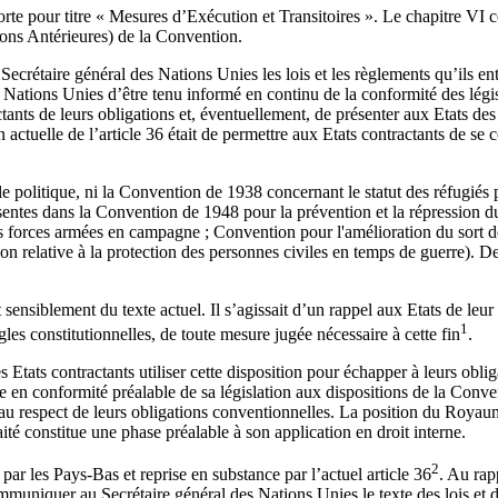
orte pour titre « Mesures d’Exécution et Transitoires ». Le chapitre VI
ions Antérieures) de la Convention.
Secrétaire général des Nations Unies les lois et les règlements qu’ils e
s Nations Unies d’être tenu informé en continu de la conformité des légis
tants de leurs obligations et, éventuellement, de présenter aux Etats des 
on actuelle de l’article 36 était de permettre aux Etats contractants de 
 politique, ni la Convention de 1938 concernant le statut des réfugiés
présentes dans la Convention de 1948 pour la prévention et la répressio
s forces armées en campagne ; Convention pour l'amélioration du sort d
n relative à la protection des personnes civiles en temps de guerre). De
t sensiblement du texte actuel. Il s’agissait d’un rappel aux Etats de le
1
es constitutionnelles, de toute mesure jugée nécessaire à cette fin
.
 les Etats contractants utiliser cette disposition pour échapper à leurs 
se en conformité préalable de sa législation aux dispositions de la Conve
nt au respect de leurs obligations conventionnelles. La position du Roy
raité constitue une phase préalable à son application en droit interne.
2
r les Pays-Bas et reprise en substance par l’actuel article 36
. Au rap
ommuniquer au Secrétaire général des Nations Unies le texte des lois et