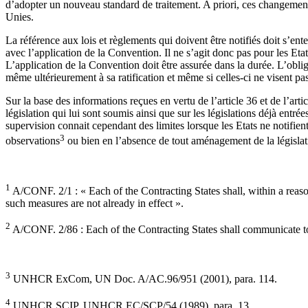
d’adopter un nouveau standard de traitement. A priori, ces changement
Unies.
La référence aux lois et règlements qui doivent être notifiés doit s’en
avec l’application de la Convention. Il ne s’agit donc pas pour les Et
L’application de la Convention doit être assurée dans la durée. L’obli
même ultérieurement à sa ratification et même si celles-ci ne visent p
Sur la base des informations reçues en vertu de l’article 36 et de l’ar
législation qui lui sont soumis ainsi que sur les législations déjà entr
supervision connait cependant des limites lorsque les Etats ne notifien
3
observations
ou bien en l’absence de tout aménagement de la législati
1
A/CONF. 2/1 : « Each of the Contracting States shall, within a reasona
such measures are not already in effect ».
2
A/CONF. 2/86 : Each of the Contracting States shall communicate to 
3
UNHCR ExCom, UN Doc. A/AC.96/951 (2001), para. 114.
4
UNHCR SCIP, UNHCR EC/SCP/54 (1989), para. 13.