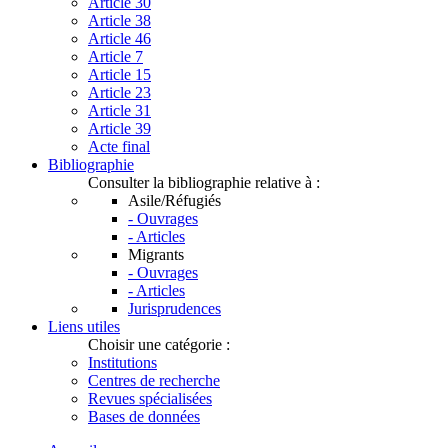
Article 30
Article 38
Article 46
Article 7
Article 15
Article 23
Article 31
Article 39
Acte final
Bibliographie
Consulter la bibliographie relative à :
Asile/Réfugiés
- Ouvrages
- Articles
Migrants
- Ouvrages
- Articles
Jurisprudences
Liens utiles
Choisir une catégorie :
Institutions
Centres de recherche
Revues spécialisées
Bases de données