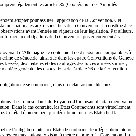
 comprend également les articles 35 (Coopération des Autorités
ntendent adopter pour assurer l’application de la Convention. Cet
lations nationales aux dispositions de la Convention. Il constitue à ce
observations avant l’entrée en vigueur de leur législation. Par ailleurs,
se conformer aux obligations de la Convention postérieurement à sa
 provenant d’Allemagne ne contenaient de dispositions comparables à
n du crime de génocide, ainsi que dans les quatre Conventions de Genève
es blessés, des malades et des naufragés des forces armées sur mer;
 manière générale, les dispositions de l’article 36 de la Convention
ur obligation de se conformer, dans un délai raisonnable, aux
obligations. Les représentants du Royaume-Uni faisaient notamment valoir
ntion. Dans le cas contraire, les Etats Contractants sont virtuellement
aume-Uni était éminemment problématique pour les Etats dont la
pel de l’obligation faite aux Etats de conformer leur législation interne
 des règlements nationaux visant à mettre en œuvre la Convention. La