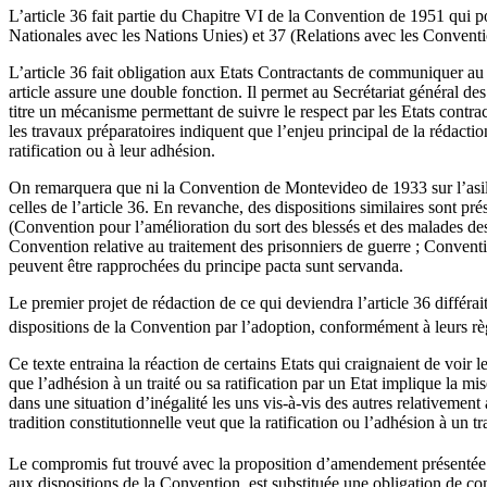
L’article 36 fait partie du Chapitre VI de la Convention de 1951 qui p
Nationales avec les Nations Unies) et 37 (Relations avec les Convent
L’article 36 fait obligation aux Etats Contractants de communiquer au 
article assure une double fonction. Il permet au Secrétariat général de
titre un mécanisme permettant de suivre le respect par les Etats contrac
les travaux préparatoires indiquent que l’enjeu principal de la rédacti
ratification ou à leur adhésion.
On remarquera que ni la Convention de Montevideo de 1933 sur l’asile
celles de l’article 36. En revanche, des dispositions similaires sont 
(Convention pour l’amélioration du sort des blessés et des malades de
Convention relative au traitement des prisonniers de guerre ; Conventio
peuvent être rapprochées du principe pacta sunt servanda.
Le premier projet de rédaction de ce qui deviendra l’article 36 différai
dispositions de la Convention par l’adoption, conformément à leurs règl
Ce texte entraina la réaction de certains Etats qui craignaient de voir
que l’adhésion à un traité ou sa ratification par un Etat implique la mi
dans une situation d’inégalité les uns vis-à-vis des autres relativeme
tradition constitutionnelle veut que la ratification ou l’adhésion à un t
Le compromis fut trouvé avec la proposition d’amendement présentée pa
aux dispositions de la Convention, est substituée une obligation de c