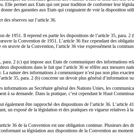
 jeu. Elle permet aux Etats qui ont pour tradition de conformer leur légi
e donne des garanties aux Etats qui craignaient de voir la disposition util
 des réserves sur l’article 36.
n de 1951. Il reprend en partie les dispositions de l’article 35, para. 2 (
 œuvre la Convention de 1951. L’article 36 fixe cependant des obligations
ise en œuvre de la Convention, l’article 36 vise expressément la communi
5, para. 2 (c) qui impose aux Etats de communiquer des informations relat
eux dispositions dans le fait que l’article 36 se réfère aux mesures natio
ur. La nature des informations à communiquer n’est pas non plus exactemen
article 35, para. 2 (b) concerne un devoir plus général d’information sur 
informations au Secrétaire général des Nations Unies, les communications
nt à sa demande. Dans la pratique, c’est cependant le Haut Commissaria
t également être rapproché des dispositions de l’article 36. L’article 41 
, un exposé de la législation et des pratiques en vigueur relatives à la
l’article 36 de la Convention est une obligation continue. Plusieurs des 
n conformant sa législation aux dispositions de la Convention au moment 