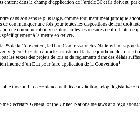
s entrent dans le champ d’application de l’article 36 et ils doivent, pa
tendre dans son sens le plus large, comme tout instrument juridique adopté
ats de communiquer une fois pour toutes les dispositions de leur droit i
gation de communication vise alors toutes les mesures de droit interne q
as spécifiquement à la mettre en œuvre.
ticle 35 de la Convention, le Haut Commissaire des Nations Unies pour les
ées en vigueur. Ces deux articles constituent la base juridique de la fon
t pas les textes des projets de lois et de règlements dans des délais su
4
on interne d’un Etat pour faire application de la Convention
.
ble time and in accordance with its constitution, adopt legislative or o
the Secretary-General of the United Nations the laws and regulations w