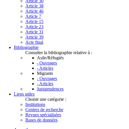
Article 30
Article 38
Article 46
Article 7
Article 15
Article 23
Article 31
Article 39
Acte final
Bibliographie
Consulter la bibliographie relative à :
Asile/Réfugiés
- Ouvrages
- Articles
Migrants
- Ouvrages
- Articles
Jurisprudences
Liens utiles
Choisir une catégorie :
Institutions
Centres de recherche
Revues spécialisées
Bases de données