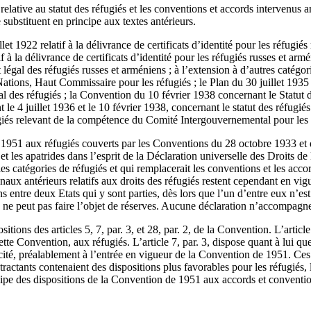
e relative au statut des réfugiés et les conventions et accords intervenus
 substituent en principe aux textes antérieurs.
et 1922 relatif à la délivrance de certificats d’identité pour les réfugiés 
 à la délivrance de certificats d’identité pour les réfugiés russes et arm
 légal des réfugiés russes et arméniens ; à l’extension à d’autres catégor
tions, Haut Commissaire pour les réfugiés ; le Plan du 30 juillet 1935 rel
nal des réfugiés ; la Convention du 10 février 1938 concernant le Statut
t le 4 juillet 1936 et le 10 février 1938, concernant le statut des réf
giés relevant de la compétence du Comité Intergouvernemental pour les 
de 1951 aux réfugiés couverts par les Conventions du 28 octobre 1933 et 
s et les apatrides dans l’esprit de la Déclaration universelle des Droit
s les catégories de réfugiés et qui remplacerait les conventions et les ac
aux antérieurs relatifs aux droits des réfugiés restent cependant en vigue
s entre deux Etats qui y sont parties, dès lors que l’un d’entre eux n’es
 ne peut pas faire l’objet de réserves. Aucune déclaration n’accompagne p
positions des articles 5, 7, par. 3, et 28, par. 2, de la Convention. L’art
te Convention, aux réfugiés. L’article 7, par. 3, dispose quant à lui que
cité, préalablement à l’entrée en vigueur de la Convention de 1951. Ces
ctants contenaient des dispositions plus favorables pour les réfugiés, le
ncipe des dispositions de la Convention de 1951 aux accords et conventi