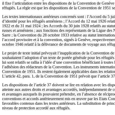
il fixe l’articulation entre les dispositions de la Convention de Genèv
réfugiés. La règle est que les dispositions de la Convention de 1951 se
Les textes internationaux antérieurs concernés sont : l’Accord du 5 juill
d’identité pour les réfugiés arméniens ; l’Accord du 12 mai 1926 relatif
1922 et du 31 mai 1924 ; les Accords du 30 juin 1928 relatifs au statut
russes et arméniens ; aux fonctions des représentants de la Ligue des Na
Sarre ; la Convention du 28 octobre 1933 relative au statut internatio
l’accord provisoire et à la convention, signés à Genève, respectivemen
octobre 1946 relatif à la délivrance de documents de voyage aux réfu
Le projet de texte initial prévoyait l’inapplication de la Convention 
souhaitaient l’adoption d’un texte de portée générale pour les réfugié
lui sont relatifs se rallia à l’idée d’une convention bénéficiant à toute
l’adhésion des rédacteurs de la Convention. Les instruments internation
Convention de 1951. Ils restent également applicables dans les relation
L’article 42, para. 1, de la Convention de 1951 prévoit que l’article 37
Les dispositions de l’article 37 doivent se lire en relation avec les dis
atteinte aux autres droits et avantages accordés, indépendamment de cet
et avantages auxquels ils pouvaient prétendre, en l’absence de récipro
conventions et accords antérieurement mis en œuvre par les Etats Contra
favorables contenus dans les textes antérieurs. La substitution de pri
niveau de protection accordé aux réfugiés.