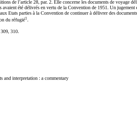
itions de l’article 28, par. 2. Elle concerne les documents de voyage dé
ls avaient été délivrés en vertu de la Convention de 1951. Un jugement
 aux Etats parties à la Convention de continuer à délivrer des documen
1
ion du réfugié
.
309, 310.
nts and interpretation : a commentary