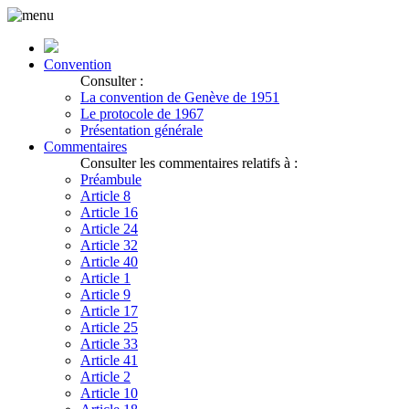
Convention
Consulter :
La convention de Genève de 1951
Le protocole de 1967
Présentation générale
Commentaires
Consulter les commentaires relatifs à :
Préambule
Article 8
Article 16
Article 24
Article 32
Article 40
Article 1
Article 9
Article 17
Article 25
Article 33
Article 41
Article 2
Article 10