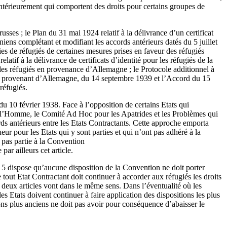
 antérieurement qui comportent des droits pour certains groupes de
russes ; le Plan du 31 mai 1924 relatif à la délivrance d’un certificat
éniens complétant et modifiant les accords antérieurs datés du 5 juillet
ies de réfugiés de certaines mesures prises en faveur des réfugiés
atif à la délivrance de certificats d’identité pour les réfugiés de la
 des réfugiés en provenance d’Allemagne ; le Protocole additionnel à
ugiés provenant d’Allemagne, du 14 septembre 1939 et l’Accord du 15
réfugiés.
du 10 février 1938. Face à l’opposition de certains Etats qui
s de l’Homme, le Comité Ad Hoc pour les Apatrides et les Problèmes qui
cords antérieurs entre les Etats Contractants. Cette approche emporta
ur pour les Etats qui y sont parties et qui n’ont pas adhéré à la
t pas partie à la Convention
ar ailleurs cet article.
icle 5 dispose qu’aucune disposition de la Convention ne doit porter
 tout Etat Contractant doit continuer à accorder aux réfugiés les droits
 deux articles vont dans le même sens. Dans l’éventualité où les
s Etats doivent continuer à faire application des dispositions les plus
ons plus anciens ne doit pas avoir pour conséquence d’abaisser le