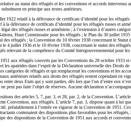
e relative au statut des réfugiés et les conventions et accords intervenus
 substituent en principe aux textes antérieurs.
et 1922 relatif à la délivrance de certificats d’identité pour les réfugiés 
 à la délivrance de certificats d’identité pour les réfugiés russes et arm
 légal des réfugiés russes et arméniens ; à l’extension à d’autres catégor
tions, Haut Commissaire pour les réfugiés ; le Plan du 30 juillet 1935 rel
nal des réfugiés ; la Convention du 10 février 1938 concernant le Statut
t le 4 juillet 1936 et le 10 février 1938, concernant le statut des réf
giés relevant de la compétence du Comité Intergouvernemental pour les 
de 1951 aux réfugiés couverts par les Conventions du 28 octobre 1933 et 
s et les apatrides dans l’esprit de la Déclaration universelle des Droit
s les catégories de réfugiés et qui remplacerait les conventions et les ac
aux antérieurs relatifs aux droits des réfugiés restent cependant en vigue
s entre deux Etats qui y sont parties, dès lors que l’un d’entre eux n’es
 ne peut pas faire l’objet de réserves. Aucune déclaration n’accompagne p
positions des articles 5, 7, par. 3, et 28, par. 2, de la Convention. L’art
te Convention, aux réfugiés. L’article 7, par. 3, dispose quant à lui que
cité, préalablement à l’entrée en vigueur de la Convention de 1951. Ces
ctants contenaient des dispositions plus favorables pour les réfugiés, le
ncipe des dispositions de la Convention de 1951 aux accords et conventi