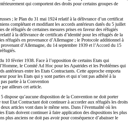
 antérieurement qui comportent des droits pour certains groupes de
russes ; le Plan du 31 mai 1924 relatif à la délivrance d’un certificat
éniens complétant et modifiant les accords antérieurs datés du 5 juillet
ies de réfugiés de certaines mesures prises en faveur des réfugiés
atif à la délivrance de certificats d’identité pour les réfugiés de la
 des réfugiés en provenance d’Allemagne ; le Protocole additionnel à
ugiés provenant d’Allemagne, du 14 septembre 1939 et l’Accord du 15
réfugiés.
du 10 février 1938. Face à l’opposition de certains Etats qui
s de l’Homme, le Comité Ad Hoc pour les Apatrides et les Problèmes qui
cords antérieurs entre les Etats Contractants. Cette approche emporta
ur pour les Etats qui y sont parties et qui n’ont pas adhéré à la
t pas partie à la Convention
ar ailleurs cet article.
icle 5 dispose qu’aucune disposition de la Convention ne doit porter
 tout Etat Contractant doit continuer à accorder aux réfugiés les droits
 deux articles vont dans le même sens. Dans l’éventualité où les
s Etats doivent continuer à faire application des dispositions les plus
ons plus anciens ne doit pas avoir pour conséquence d’abaisser le