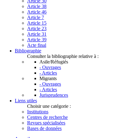
Article 30
Article 38
Article 46
Article 7
Article 15
Article 23
Article 31
Article 39
Acte final
Bibliographie
Consulter la bibliographie relative à :
Asile/Réfugiés
- Ouvrages
- Articles
Migrants
- Ouvrages
- Articles
Jurisprudences
Liens utiles
Choisir une catégorie :
Institutions
Centres de recherche
Revues spécialisées
Bases de données