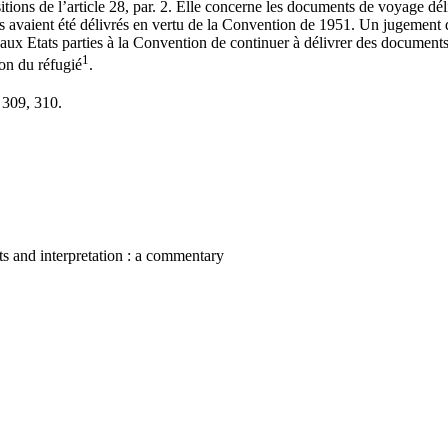
itions de l’article 28, par. 2. Elle concerne les documents de voyage dé
ls avaient été délivrés en vertu de la Convention de 1951. Un jugement
 aux Etats parties à la Convention de continuer à délivrer des documen
1
ion du réfugié
.
309, 310.
nts and interpretation : a commentary