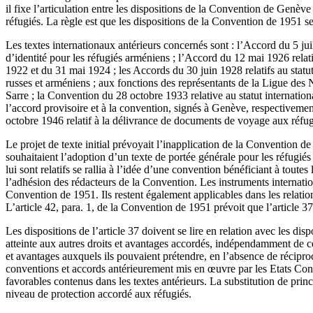
il fixe l’articulation entre les dispositions de la Convention de Genèv
réfugiés. La règle est que les dispositions de la Convention de 1951 se
Les textes internationaux antérieurs concernés sont : l’Accord du 5 juill
d’identité pour les réfugiés arméniens ; l’Accord du 12 mai 1926 relatif
1922 et du 31 mai 1924 ; les Accords du 30 juin 1928 relatifs au statut
russes et arméniens ; aux fonctions des représentants de la Ligue des Na
Sarre ; la Convention du 28 octobre 1933 relative au statut internatio
l’accord provisoire et à la convention, signés à Genève, respectivemen
octobre 1946 relatif à la délivrance de documents de voyage aux réfu
Le projet de texte initial prévoyait l’inapplication de la Convention 
souhaitaient l’adoption d’un texte de portée générale pour les réfugié
lui sont relatifs se rallia à l’idée d’une convention bénéficiant à toute
l’adhésion des rédacteurs de la Convention. Les instruments internation
Convention de 1951. Ils restent également applicables dans les relation
L’article 42, para. 1, de la Convention de 1951 prévoit que l’article 37
Les dispositions de l’article 37 doivent se lire en relation avec les dis
atteinte aux autres droits et avantages accordés, indépendamment de cet
et avantages auxquels ils pouvaient prétendre, en l’absence de récipro
conventions et accords antérieurement mis en œuvre par les Etats Contra
favorables contenus dans les textes antérieurs. La substitution de pri
niveau de protection accordé aux réfugiés.