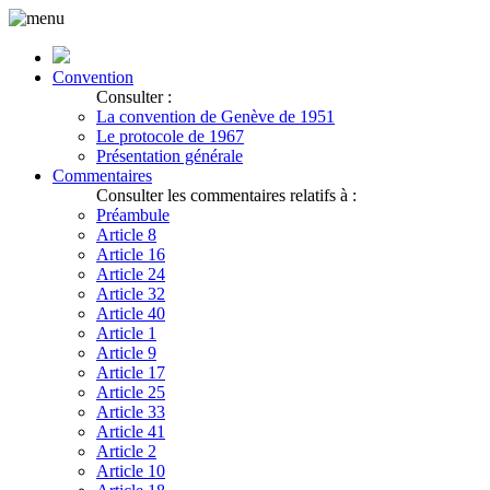
Convention
Consulter :
La convention de Genève de 1951
Le protocole de 1967
Présentation générale
Commentaires
Consulter les commentaires relatifs à :
Préambule
Article 8
Article 16
Article 24
Article 32
Article 40
Article 1
Article 9
Article 17
Article 25
Article 33
Article 41
Article 2
Article 10