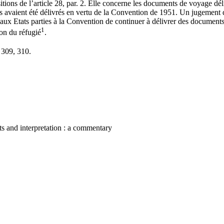
itions de l’article 28, par. 2. Elle concerne les documents de voyage dé
ls avaient été délivrés en vertu de la Convention de 1951. Un jugement
 aux Etats parties à la Convention de continuer à délivrer des documen
1
ion du réfugié
.
309, 310.
nts and interpretation : a commentary