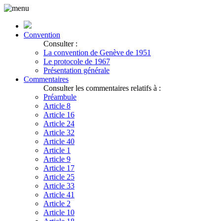
Convention
Consulter :
La convention de Genève de 1951
Le protocole de 1967
Présentation générale
Commentaires
Consulter les commentaires relatifs à :
Préambule
Article 8
Article 16
Article 24
Article 32
Article 40
Article 1
Article 9
Article 17
Article 25
Article 33
Article 41
Article 2
Article 10