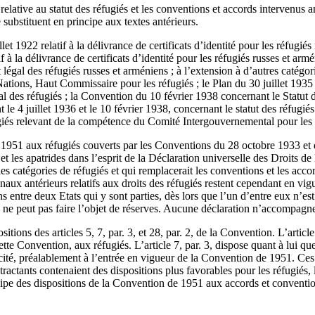
e relative au statut des réfugiés et les conventions et accords intervenus
 substituent en principe aux textes antérieurs.
et 1922 relatif à la délivrance de certificats d’identité pour les réfugiés 
 à la délivrance de certificats d’identité pour les réfugiés russes et arm
 légal des réfugiés russes et arméniens ; à l’extension à d’autres catégor
tions, Haut Commissaire pour les réfugiés ; le Plan du 30 juillet 1935 rel
nal des réfugiés ; la Convention du 10 février 1938 concernant le Statut
t le 4 juillet 1936 et le 10 février 1938, concernant le statut des réf
giés relevant de la compétence du Comité Intergouvernemental pour les 
de 1951 aux réfugiés couverts par les Conventions du 28 octobre 1933 et 
s et les apatrides dans l’esprit de la Déclaration universelle des Droit
s les catégories de réfugiés et qui remplacerait les conventions et les ac
aux antérieurs relatifs aux droits des réfugiés restent cependant en vigue
s entre deux Etats qui y sont parties, dès lors que l’un d’entre eux n’es
 ne peut pas faire l’objet de réserves. Aucune déclaration n’accompagne p
positions des articles 5, 7, par. 3, et 28, par. 2, de la Convention. L’art
te Convention, aux réfugiés. L’article 7, par. 3, dispose quant à lui que
cité, préalablement à l’entrée en vigueur de la Convention de 1951. Ces
ctants contenaient des dispositions plus favorables pour les réfugiés, le
ncipe des dispositions de la Convention de 1951 aux accords et conventi