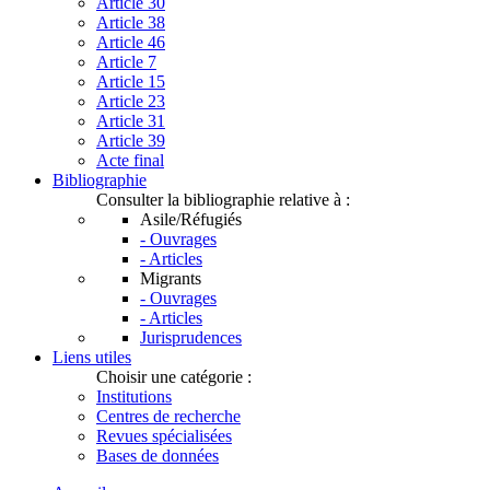
Article 30
Article 38
Article 46
Article 7
Article 15
Article 23
Article 31
Article 39
Acte final
Bibliographie
Consulter la bibliographie relative à :
Asile/Réfugiés
- Ouvrages
- Articles
Migrants
- Ouvrages
- Articles
Jurisprudences
Liens utiles
Choisir une catégorie :
Institutions
Centres de recherche
Revues spécialisées
Bases de données