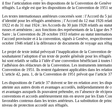
il fixe l’articulation entre les dispositions de la Convention de Genèv
réfugiés. La règle est que les dispositions de la Convention de 1951 se
Les textes internationaux antérieurs concernés sont : l’Accord du 5 juill
d’identité pour les réfugiés arméniens ; l’Accord du 12 mai 1926 relatif
1922 et du 31 mai 1924 ; les Accords du 30 juin 1928 relatifs au statut
russes et arméniens ; aux fonctions des représentants de la Ligue des Na
Sarre ; la Convention du 28 octobre 1933 relative au statut internatio
l’accord provisoire et à la convention, signés à Genève, respectivemen
octobre 1946 relatif à la délivrance de documents de voyage aux réfu
Le projet de texte initial prévoyait l’inapplication de la Convention 
souhaitaient l’adoption d’un texte de portée générale pour les réfugié
lui sont relatifs se rallia à l’idée d’une convention bénéficiant à toute
l’adhésion des rédacteurs de la Convention. Les instruments internation
Convention de 1951. Ils restent également applicables dans les relation
L’article 42, para. 1, de la Convention de 1951 prévoit que l’article 37
Les dispositions de l’article 37 doivent se lire en relation avec les dis
atteinte aux autres droits et avantages accordés, indépendamment de cet
et avantages auxquels ils pouvaient prétendre, en l’absence de récipro
conventions et accords antérieurement mis en œuvre par les Etats Contra
favorables contenus dans les textes antérieurs. La substitution de pri
niveau de protection accordé aux réfugiés.