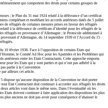
 antérieurement qui comportent des droits pour certains groupes de
russes ; le Plan du 31 mai 1924 relatif à la délivrance d’un certificat
éniens complétant et modifiant les accords antérieurs datés du 5 juillet
ies de réfugiés de certaines mesures prises en faveur des réfugiés
atif à la délivrance de certificats d’identité pour les réfugiés de la
 des réfugiés en provenance d’Allemagne ; le Protocole additionnel à
ugiés provenant d’Allemagne, du 14 septembre 1939 et l’Accord du 15
réfugiés.
du 10 février 1938. Face à l’opposition de certains Etats qui
s de l’Homme, le Comité Ad Hoc pour les Apatrides et les Problèmes qui
cords antérieurs entre les Etats Contractants. Cette approche emporta
ur pour les Etats qui y sont parties et qui n’ont pas adhéré à la
t pas partie à la Convention
ar ailleurs cet article.
icle 5 dispose qu’aucune disposition de la Convention ne doit porter
 tout Etat Contractant doit continuer à accorder aux réfugiés les droits
 deux articles vont dans le même sens. Dans l’éventualité où les
s Etats doivent continuer à faire application des dispositions les plus
ons plus anciens ne doit pas avoir pour conséquence d’abaisser le