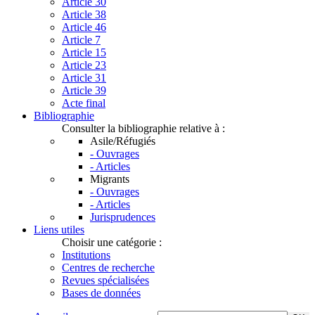
Article 30
Article 38
Article 46
Article 7
Article 15
Article 23
Article 31
Article 39
Acte final
Bibliographie
Consulter la bibliographie relative à :
Asile/Réfugiés
- Ouvrages
- Articles
Migrants
- Ouvrages
- Articles
Jurisprudences
Liens utiles
Choisir une catégorie :
Institutions
Centres de recherche
Revues spécialisées
Bases de données