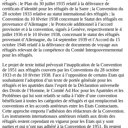
réfugiés ; le Plan du 30 juillet 1935 relatif à la délivrance de
certificats d’identité pour les réfugiés de la Sarre ; la Convention du
28 octobre 1933 relative au statut international des réfugiés ; la
Convention du 10 février 1938 concernant le Statut des réfugiés en
provenance d’Allemagne ; le Protocole additionnel à l’accord
provisoire et à la convention, signés à Genève, respectivement le 4
juillet 1936 et le 10 février 1938, concernant le statut des réfugiés
provenant d’Allemagne, du 14 septembre 1939 et l’Accord du 15
octobre 1946 relatif à la délivrance de documents de voyage aux
réfugiés relevant de la compétence du Comité Intergouvernemental
pour les réfugiés.
Le projet de texte initial prévoyait l’inapplication de la Convention
de 1951 aux réfugiés couverts par les Conventions du 28 octobre
1933 et du 10 février 1938. Face à l’opposition de certains Etats qui
souhaitaient l’adoption d’un texte de portée générale pour les
réfugiés et les apatrides dans l’esprit de la Déclaration universelle
des Droits de l’Homme, le Comité Ad Hoc pour les Apatrides et les
Problèmes qui lui sont relatifs se rallia à l’idée d’une convention
bénéficiant à toutes les catégories de réfugiés et qui remplacerait les
conventions et les accords antérieurs entre les Etats Contractants.
Cette approche emporta l’adhésion des rédacteurs de la Convention.
Les instruments internationaux antérieurs relatifs aux droits des
réfugiés restent cependant en vigueur pour les Etats qui y sont
parties et qui n’ont pas adhéré à la Convention de 1951. Ils restent