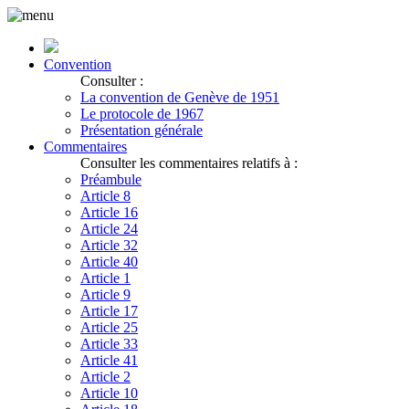
Convention
Consulter :
La convention de Genève de 1951
Le protocole de 1967
Présentation générale
Commentaires
Consulter les commentaires relatifs à :
Préambule
Article 8
Article 16
Article 24
Article 32
Article 40
Article 1
Article 9
Article 17
Article 25
Article 33
Article 41
Article 2
Article 10