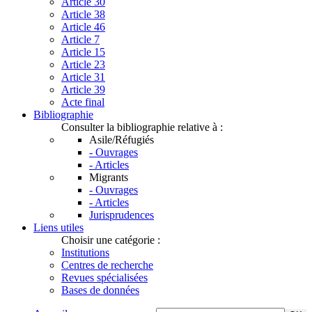
Article 30
Article 38
Article 46
Article 7
Article 15
Article 23
Article 31
Article 39
Acte final
Bibliographie
Consulter la bibliographie relative à :
Asile/Réfugiés
- Ouvrages
- Articles
Migrants
- Ouvrages
- Articles
Jurisprudences
Liens utiles
Choisir une catégorie :
Institutions
Centres de recherche
Revues spécialisées
Bases de données