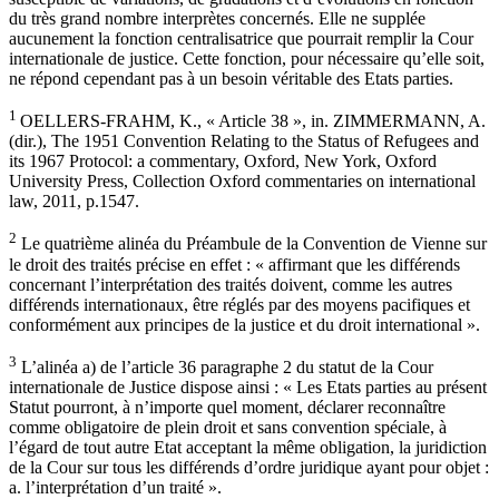
du très grand nombre interprètes concernés. Elle ne supplée
aucunement la fonction centralisatrice que pourrait remplir la Cour
internationale de justice. Cette fonction, pour nécessaire qu’elle soit,
ne répond cependant pas à un besoin véritable des Etats parties.
1
OELLERS-FRAHM, K., « Article 38 », in. ZIMMERMANN, A.
(dir.), The 1951 Convention Relating to the Status of Refugees and
its 1967 Protocol: a commentary, Oxford, New York, Oxford
University Press, Collection Oxford commentaries on international
law, 2011, p.1547.
2
Le quatrième alinéa du Préambule de la Convention de Vienne sur
le droit des traités précise en effet : « affirmant que les différends
concernant l’interprétation des traités doivent, comme les autres
différends internationaux, être réglés par des moyens pacifiques et
conformément aux principes de la justice et du droit international ».
3
L’alinéa a) de l’article 36 paragraphe 2 du statut de la Cour
internationale de Justice dispose ainsi : « Les Etats parties au présent
Statut pourront, à n’importe quel moment, déclarer reconnaître
comme obligatoire de plein droit et sans convention spéciale, à
l’égard de tout autre Etat acceptant la même obligation, la juridiction
de la Cour sur tous les différends d’ordre juridique ayant pour objet :
a. l’interprétation d’un traité ».