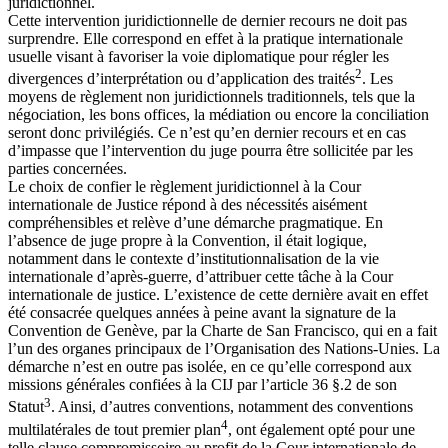
juridictionnel.
Cette intervention juridictionnelle de dernier recours ne doit pas
surprendre. Elle correspond en effet à la pratique internationale
usuelle visant à favoriser la voie diplomatique pour régler les
2
divergences d’interprétation ou d’application des traités
. Les
moyens de règlement non juridictionnels traditionnels, tels que la
négociation, les bons offices, la médiation ou encore la conciliation
seront donc privilégiés. Ce n’est qu’en dernier recours et en cas
d’impasse que l’intervention du juge pourra être sollicitée par les
parties concernées.
Le choix de confier le règlement juridictionnel à la Cour
internationale de Justice répond à des nécessités aisément
compréhensibles et relève d’une démarche pragmatique. En
l’absence de juge propre à la Convention, il était logique,
notamment dans le contexte d’institutionnalisation de la vie
internationale d’après-guerre, d’attribuer cette tâche à la Cour
internationale de justice. L’existence de cette dernière avait en effet
été consacrée quelques années à peine avant la signature de la
Convention de Genève, par la Charte de San Francisco, qui en a fait
l’un des organes principaux de l’Organisation des Nations-Unies. La
démarche n’est en outre pas isolée, en ce qu’elle correspond aux
missions générales confiées à la CIJ par l’article 36 §.2 de son
3
Statut
. Ainsi, d’autres conventions, notamment des conventions
4
multilatérales de tout premier plan
, ont également opté pour une
telle clause compromissoire au profit de la Cour internationale de