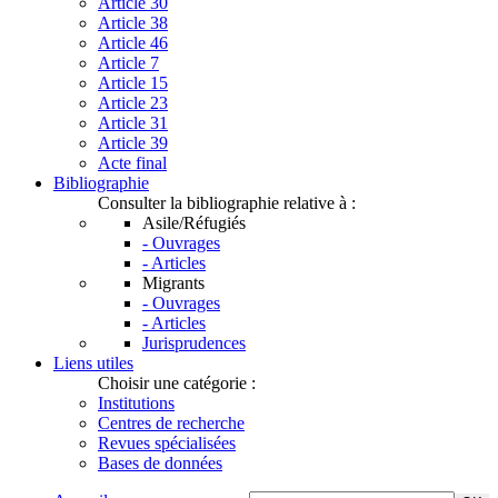
Article 30
Article 38
Article 46
Article 7
Article 15
Article 23
Article 31
Article 39
Acte final
Bibliographie
Consulter la bibliographie relative à :
Asile/Réfugiés
- Ouvrages
- Articles
Migrants
- Ouvrages
- Articles
Jurisprudences
Liens utiles
Choisir une catégorie :
Institutions
Centres de recherche
Revues spécialisées
Bases de données