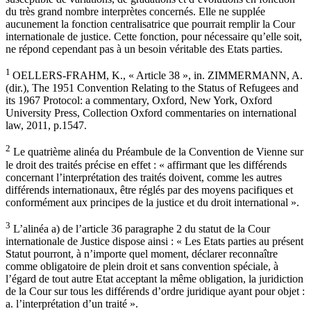
du très grand nombre interprètes concernés. Elle ne supplée
aucunement la fonction centralisatrice que pourrait remplir la Cour
internationale de justice. Cette fonction, pour nécessaire qu’elle soit,
ne répond cependant pas à un besoin véritable des Etats parties.
1
OELLERS-FRAHM, K., « Article 38 », in. ZIMMERMANN, A.
(dir.), The 1951 Convention Relating to the Status of Refugees and
its 1967 Protocol: a commentary, Oxford, New York, Oxford
University Press, Collection Oxford commentaries on international
law, 2011, p.1547.
2
Le quatrième alinéa du Préambule de la Convention de Vienne sur
le droit des traités précise en effet : « affirmant que les différends
concernant l’interprétation des traités doivent, comme les autres
différends internationaux, être réglés par des moyens pacifiques et
conformément aux principes de la justice et du droit international ».
3
L’alinéa a) de l’article 36 paragraphe 2 du statut de la Cour
internationale de Justice dispose ainsi : « Les Etats parties au présent
Statut pourront, à n’importe quel moment, déclarer reconnaître
comme obligatoire de plein droit et sans convention spéciale, à
l’égard de tout autre Etat acceptant la même obligation, la juridiction
de la Cour sur tous les différends d’ordre juridique ayant pour objet :
a. l’interprétation d’un traité ».