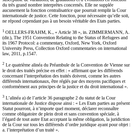
du très grand nombre interprètes concernés. Elle ne supplée
aucunement la fonction centralisatrice que pourrait remplir la Cour
internationale de justice. Cette fonction, pour nécessaire qu’elle soit,
ne répond cependant pas à un besoin véritable des Etats parties.
1
OELLERS-FRAHM, K., « Article 38 », in. ZIMMERMANN, A.
(dir.), The 1951 Convention Relating to the Status of Refugees and
its 1967 Protocol: a commentary, Oxford, New York, Oxford
University Press, Collection Oxford commentaries on international
law, 2011, p.1547.
2
Le quatrième alinéa du Préambule de la Convention de Vienne sur
le droit des traités précise en effet : « affirmant que les différends
concernant l’interprétation des traités doivent, comme les autres
différends internationaux, être réglés par des moyens pacifiques et
conformément aux principes de la justice et du droit international ».
3
L’alinéa a) de l’article 36 paragraphe 2 du statut de la Cour
internationale de Justice dispose ainsi : « Les Etats parties au présent
Statut pourront, à n’importe quel moment, déclarer reconnaître
comme obligatoire de plein droit et sans convention spéciale, à
l’égard de tout autre Etat acceptant la même obligation, la juridiction
de la Cour sur tous les différends d’ordre juridique ayant pour objet :
a. l’interprétation d’un traité ».