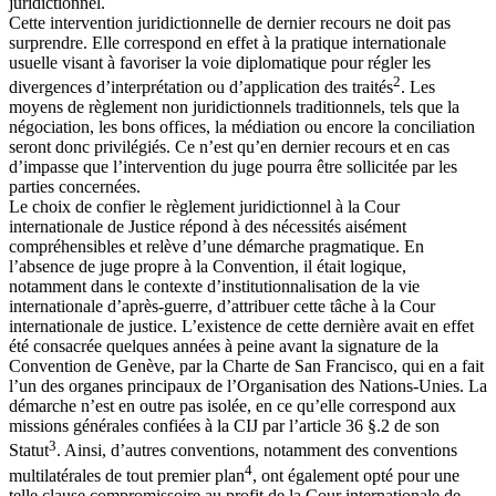
juridictionnel.
Cette intervention juridictionnelle de dernier recours ne doit pas
surprendre. Elle correspond en effet à la pratique internationale
usuelle visant à favoriser la voie diplomatique pour régler les
2
divergences d’interprétation ou d’application des traités
. Les
moyens de règlement non juridictionnels traditionnels, tels que la
négociation, les bons offices, la médiation ou encore la conciliation
seront donc privilégiés. Ce n’est qu’en dernier recours et en cas
d’impasse que l’intervention du juge pourra être sollicitée par les
parties concernées.
Le choix de confier le règlement juridictionnel à la Cour
internationale de Justice répond à des nécessités aisément
compréhensibles et relève d’une démarche pragmatique. En
l’absence de juge propre à la Convention, il était logique,
notamment dans le contexte d’institutionnalisation de la vie
internationale d’après-guerre, d’attribuer cette tâche à la Cour
internationale de justice. L’existence de cette dernière avait en effet
été consacrée quelques années à peine avant la signature de la
Convention de Genève, par la Charte de San Francisco, qui en a fait
l’un des organes principaux de l’Organisation des Nations-Unies. La
démarche n’est en outre pas isolée, en ce qu’elle correspond aux
missions générales confiées à la CIJ par l’article 36 §.2 de son
3
Statut
. Ainsi, d’autres conventions, notamment des conventions
4
multilatérales de tout premier plan
, ont également opté pour une
telle clause compromissoire au profit de la Cour internationale de