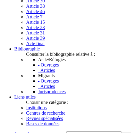
Article 30
Article 38
Article 46
Article 7
Article 15
Article 23
Article 31
Article 39
Acte final
Bibliographie
Consulter la bibliographie relative à :
Asile/Réfugiés
- Ouvrages
- Articles
Migrants
- Ouvrages
- Articles
Jurisprudences
Liens utiles
Choisir une catégorie :
Institutions
Centres de recherche
Revues spécialisées
Bases de données