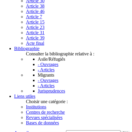
Article 30
Article 38
Article 46
Article 7
Article 15
Article 23
Article 31
Article 39
Acte final
Bibliographie
Consulter la bibliographie relative à :
Asile/Réfugiés
- Ouvrages
- Articles
Migrants
- Ouvrages
- Articles
Jurisprudences
Liens utiles
Choisir une catégorie :
Institutions
Centres de recherche
Revues spécialisées
Bases de données