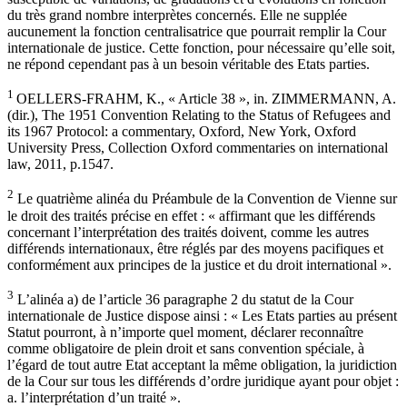
du très grand nombre interprètes concernés. Elle ne supplée
aucunement la fonction centralisatrice que pourrait remplir la Cour
internationale de justice. Cette fonction, pour nécessaire qu’elle soit,
ne répond cependant pas à un besoin véritable des Etats parties.
1
OELLERS-FRAHM, K., « Article 38 », in. ZIMMERMANN, A.
(dir.), The 1951 Convention Relating to the Status of Refugees and
its 1967 Protocol: a commentary, Oxford, New York, Oxford
University Press, Collection Oxford commentaries on international
law, 2011, p.1547.
2
Le quatrième alinéa du Préambule de la Convention de Vienne sur
le droit des traités précise en effet : « affirmant que les différends
concernant l’interprétation des traités doivent, comme les autres
différends internationaux, être réglés par des moyens pacifiques et
conformément aux principes de la justice et du droit international ».
3
L’alinéa a) de l’article 36 paragraphe 2 du statut de la Cour
internationale de Justice dispose ainsi : « Les Etats parties au présent
Statut pourront, à n’importe quel moment, déclarer reconnaître
comme obligatoire de plein droit et sans convention spéciale, à
l’égard de tout autre Etat acceptant la même obligation, la juridiction
de la Cour sur tous les différends d’ordre juridique ayant pour objet :
a. l’interprétation d’un traité ».