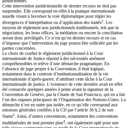
juridictionnel.
Cette intervention juridictionnelle de dernier recours ne doit pas
surprendre. Elle correspond en effet à la pratique internationale
usuelle visant à favoriser la voie diplomatique pour régler les
2
divergences d’interprétation ou d’application des traités
. Les
moyens de règlement non juridictionnels traditionnels, tels que la
négociation, les bons offices, la médiation ou encore la conciliation
seront donc privilégiés. Ce n’est qu’en dernier recours et en cas
d’impasse que l’intervention du juge pourra être sollicitée par les
parties concernées.
Le choix de confier le règlement juridictionnel à la Cour
internationale de Justice répond à des nécessités aisément
compréhensibles et relève d’une démarche pragmatique. En
l’absence de juge propre à la Convention, il était logique,
notamment dans le contexte d’institutionnalisation de la vie
internationale d’après-guerre, d’attribuer cette tâche à la Cour
internationale de justice. L’existence de cette dernière avait en effet
été consacrée quelques années à peine avant la signature de la
Convention de Genève, par la Charte de San Francisco, qui en a fait
l’un des organes principaux de l’Organisation des Nations-Unies. La
démarche n’est en outre pas isolée, en ce qu’elle correspond aux
missions générales confiées à la CIJ par l’article 36 §.2 de son
3
Statut
. Ainsi, d’autres conventions, notamment des conventions
4
multilatérales de tout premier plan
, ont également opté pour une
telle clause compromissoire au profit de la Cour internationale de