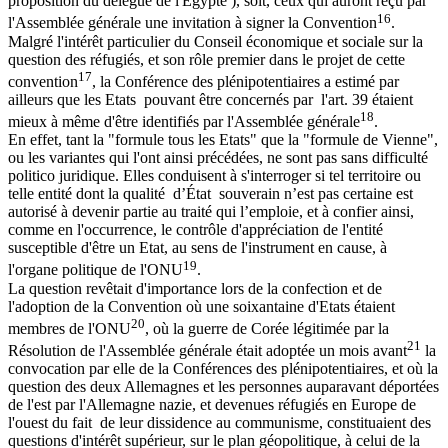
proposition du délégué de l'Egypte ), soit, ceux qui auront reçu par
16
l'Assemblée générale une invitation à signer la Convention
.
Malgré l'intérêt particulier du Conseil économique et sociale sur la
question des réfugiés, et son rôle premier dans le projet de cette
17
convention
, la Conférence des plénipotentiaires a estimé par
ailleurs que les Etats pouvant être concernés par l'art. 39 étaient
18
mieux à même d'être identifiés par l'Assemblée générale
.
En effet, tant la "formule tous les Etats" que la "formule de Vienne",
ou les variantes qui l'ont ainsi précédées, ne sont pas sans difficulté
politico juridique. Elles conduisent à s'interroger si tel territoire ou
telle entité dont la qualité d’État souverain n’est pas certaine est
autorisé à devenir partie au traité qui l’emploie, et à confier ainsi,
comme en l'occurrence, le contrôle d'appréciation de l'entité
susceptible d'être un Etat, au sens de l'instrument en cause, à
19
l'organe politique de l'ONU
.
La question revêtait d'importance lors de la confection et de
l'adoption de la Convention où une soixantaine d'Etats étaient
20
membres de l'ONU
, où la guerre de Corée légitimée par la
21
Résolution de l'Assemblée générale était adoptée un mois avant
la
convocation par elle de la Conférences des plénipotentiaires, et où la
question des deux Allemagnes et les personnes auparavant déportées
de l'est par l'Allemagne nazie, et devenues réfugiés en Europe de
l'ouest du fait de leur dissidence au communisme, constituaient des
questions d'intérêt supérieur, sur le plan géopolitique, à celui de la