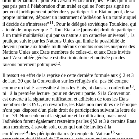
droit international : pour Sir Gerald Fitzmaurice, les "Etats qui n’ont
pas pris part à l’élaboration d’un traité et qui ne l’ont pas signé ne
peuvent juridiquement prétendre y participer. Un Etat ne peut, de sa
propre initiative, déposer un instrument d’adhésion à un traité auquel
11
il décide de s'intéresser"
. Pour le délégué soviétique Tounkine, qui
a tenté de proposer que " Tout Etat a le [pouvoir] droit de participer
à un traité multilatéral qui par sa nature a un caractère universel", la
pratique suivie par les Nations Unies qui limite la possibilité de
devenir partie aux traités multilatéraux conclus sous les auspices des
Nations Unies aux Etats membres de celles-ci, et aux Etats invités
par l’Assemblée générale est discriminatoire et motivée par des
12
raisons purement politiques
.
Il ressort en effet de la reprise de cette dernière formule aux § 2 et 3
de l'art. 39 que la Convention sur les réfugiés n'a pas été conçue
13
comme un traité accessible à tous les Etats, ni dans sa confection
,
ni - à la première lecture- pour en devenir partie. Si la Convention
est ouverte à la signature ratification et adhésion de tous les Etats
membres de l'ONU, en revanche, les Etats non membres de l'époque
n'ont pas disposé d'un plein droit de participation suivant la lettre de
l'art. 39. Non seulement la signature et la ratification, mais aussi
l'adhésion furent également restreinte par les §§2 et 3 à certains Etats
non membres, à savoir, soit, ceux qui ont été invités à la
14
15
conférence
des plénipotentiaires (exemple du Vatican
sur