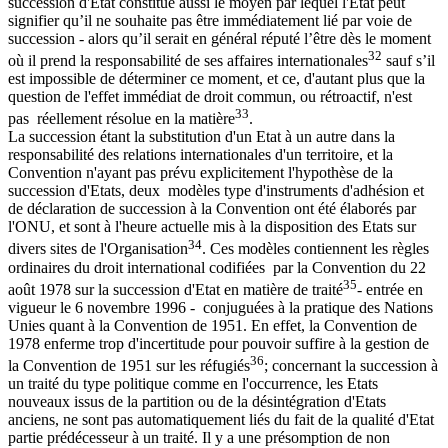
succession d'Etat constitue aussi le moyen par lequel l'État peut
signifier qu’il ne souhaite pas être immédiatement lié par voie de
succession - alors qu’il serait en général réputé l’être dès le moment
32
où il prend la responsabilité de ses affaires internationales
sauf s’il
est impossible de déterminer ce moment, et ce, d'autant plus que la
question de l'effet immédiat de droit commun, ou rétroactif, n'est
33
pas réellement résolue en la matière
.
La succession étant la substitution d'un Etat à un autre dans la
responsabilité des relations internationales d'un territoire, et la
Convention n'ayant pas prévu explicitement l'hypothèse de la
succession d'Etats, deux modèles type d'instruments d'adhésion et
de déclaration de succession à la Convention ont été élaborés par
l'ONU, et sont à l'heure actuelle mis à la disposition des Etats sur
34
divers sites de l'Organisation
. Ces modèles contiennent les règles
ordinaires du droit international codifiées par la Convention du 22
35
août 1978 sur la succession d'Etat en matière de traité
- entrée en
vigueur le 6 novembre 1996 - conjuguées à la pratique des Nations
Unies quant à la Convention de 1951. En effet, la Convention de
1978 enferme trop d'incertitude pour pouvoir suffire à la gestion de
36
la Convention de 1951 sur les réfugiés
; concernant la succession à
un traité du type politique comme en l'occurrence, les Etats
nouveaux issus de la partition ou de la désintégration d'Etats
anciens, ne sont pas automatiquement liés du fait de la qualité d'Etat
partie prédécesseur à un traité. Il y a une présomption de non