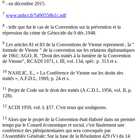
6
- en décembre 2015.
7
www.unhcr.fr/5490558b1c.pdf
8
- telle que fut le cas de la Convention sur la prévention et la
répression du crime de Génocide du 9 déc.1948.
9
Les articles 81 et 83 de la Conventions de Vienne reprennent , la "
formule de Vienne " de la convention sur les relations diplomatiques
de 1961; AGO, R. "Droit des traités à la lumière de la Convention
de Vienne", RCADI 1971, t. III, vol. 134, spéc. p. 313 et s.
10
NAHLIC, E., « La Conférence de Vienne sur les droits des
traités », A.F.D.I., 1969, p. 24 et s.
11
Projet de Code sur le droit des traités (A.C.D.I., 1956, vol. II, p.
128).
12
ACDI 1959, vol. I, §57. C'est nous qui soulignons.
13
Alors que le projet de la Convention était élaboré dans un premier
temps par le Conseil économique et social, c'est finalement une
conférence des plénipotentiaires qui sera convoquée par
l'Assemblée Générale; Sur la base de la Résolution 429 (V) du 14