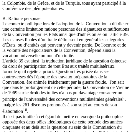
la Colombie, de la Grèce, et de la Turquie, tous ayant participé à la
Conférence des plénipotentiaires.
B- Ratione personae
Le contexte politique lors de l'adoption de la Convention a dû dicter
une certaine limitation ratione personae des signatures et ratifications
de la Convention par les Etats ainsi que d'adhésion selon l'article 39.
Les clauses finales d’un traité définissent en général les catégories
d’États, ou d’entités qui peuvent y devenir partie. De l'oeuvre et de
la volonté des négociateurs de la Convention, dépend ainsi la
vocation universelle ou non d'un traité.
L'article 39 est ainsi la traduction juridique de la question épineuse
du droit de participation de tout Etat aux traités multilatéraux,
formule qu'il rejette a priori. Question très prisée dans ses
controverses dès l'époque des travaux préparatoires de la
Convention, ère animée fraichement par la guerre froide, l'on sait
que dans le prolongement de cette période, la Convention de Vienne
de 1969 sur le droit des traités n'a pas pu davantage consacrer un
9
principe de l'universalité des conventions multilatérales générales
,
malgré les 261 discours prononcés à son sujet au cours de son
10
élaboration
.
Il n'est pas inutile à cet égard de mettre en exergue la philosophie
opposée des deux pôles idéologiques de cette période des années
cinquante et au delà sur la question au sein de la Commission du