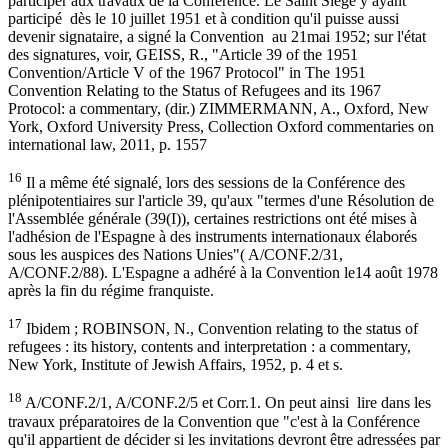
participer aux travaux de la Conférence. Le Saint Siège y ayant
participé dès le 10 juillet 1951 et à condition qu'il puisse aussi
devenir signataire, a signé la Convention au 21mai 1952; sur l'état
des signatures, voir, GEISS, R., "Article 39 of the 1951
Convention/Article V of the 1967 Protocol" in The 1951
Convention Relating to the Status of Refugees and its 1967
Protocol: a commentary, (dir.) ZIMMERMANN, A., Oxford, New
York, Oxford University Press, Collection Oxford commentaries on
international law, 2011, p. 1557
16
Il a même été signalé, lors des sessions de la Conférence des
plénipotentiaires sur l'article 39, qu'aux "termes d'une Résolution de
l'Assemblée générale (39(I)), certaines restrictions ont été mises à
l'adhésion de l'Espagne à des instruments internationaux élaborés
sous les auspices des Nations Unies"( A/CONF.2/31,
A/CONF.2/88). L'Espagne a adhéré à la Convention le14 août 1978
après la fin du régime franquiste.
17
Ibidem ; ROBINSON, N., Convention relating to the status of
refugees : its history, contents and interpretation : a commentary,
New York, Institute of Jewish Affairs, 1952, p. 4 et s.
18
A/CONF.2/1, A/CONF.2/5 et Corr.1. On peut ainsi lire dans les
travaux préparatoires de la Convention que "c'est à la Conférence
qu'il appartient de décider si les invitations devront être adressées par