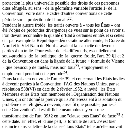
protection la plus universelle possible des droits de ces personnes
dites réfugiés, au sens - de la géométrie variable l'article 1- de la
Convention, voire dans le cadre d'autres conventions de cette
22
période sur la protection de l'humain
.
Pendant la guerre froide, les traités ouverts à « tous les États » ont
été l’objet de profondes divergences de vues sur le point de savoir si
l’on devait reconnaître la qualité d’État à certaines entités et si celles-
ci - par exemple la République démocratique allemande, la Corée du
Nord et le Viet Nam du Nord - avaient la capacité de devenir
parties à un traité. Pour éviter de tels différends, essentiellement
sous-produits de la politique de la guerre froide, l'art. 39 §1 et 2
de la Convention est dans la lignée de la future « formule de Vienne
23
» que beaucoup de traités, mais non tous
, employaient et
24
emploieront pendant cette période
.
Dans la mise en oeuvre de l'article 39, et concernant les Etats invités
à devenir parties à la Convention, l'AG des Nations Unies, par sa
résolution 538(VI) en date du 2 février 1952, a invité "les Etats
Membres et les Etats non membres de l'Organisation des Nations
Unies, qui ont donné la preuve qu'ils s'intéressaient à la solution du
problème des réfugiés, à devenir, aussitôt que possible, parties à
cette Convention". Il est difficile néanmoins d'y voir une
25
transformation de l'art. 39§2 en une "clause tous Etats" de facto
à
cette date. En effet, et d'une part, la formule de l'art. 39 est bien
distincte dans sa lettre de la clause" tous Etats" telle qu'elle pouvait