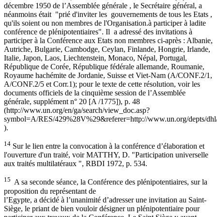
décembre 1950 de l’Assemblée générale , le Secrétaire général, a
néanmoins était "prié d'inviter les gouvernements de tous les Etats ,
qu'ils soient ou non membres de l'Organisation.à participer à ladite
conférence de plénipotentiaires". Il a adressé des invitations à
participer à la Conférence aux Etats non membres ci-après : Albanie,
Autriche, Bulgarie, Cambodge, Ceylan, Finlande, Hongrie, Irlande,
Italie, Japon, Laos, Liechtenstein, Monaco, Népal, Portugal,
République de Corée, République fédérale allemande, Roumanie,
Royaume hachémite de Jordanie, Suisse et Viet-Nam (A/CONF.2/1,
A/CONF.2/5 et Corr.1); pour le texte de cette résolution, voir les
documents officiels de la cinquième session de l’Assemblée
générale, supplément n° 20 [A /1775]), p. 48
(http://www.un.org/en/ga/search/view_doc.asp?
symbol=A/RES/429%28V%29&referer=http://www.un.org/depts/dhl/r
).
14
Sur le lien entre la convocation à la conférence d’élaboration et
l'ouverture d'un traité, voir MATTHY, D. "Participation universelle
aux traités multilatéraux ", RBDI 1972, p. 534.
15
A sa seconde séance, la Conférence des plénipotentiaires, sur la
proposition du représentant de
l’Egypte, a décidé à l’unanimité d’adresser une invitation au Saint-
Siège, le priant de bien vouloir désigner un plénipotentiaire pour