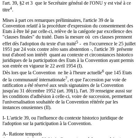
l'art. 39, §2 et 3 que le Secrétaire général de l'ONU y est visé à ce
4
titre
.
Mises à part ces remarques préliminaires, l'article 39 de la
Convention relatif à la procédure d'expression du consentement des
Etats à être lié par celle-ci, relève de la catégorie par excellence des
"clauses finales" du traité. Dans la mesure où ces clauses prennent
5
effet dès l'adoption du texte d'un traité
- en l'occurrence le 25 juillet
1951 par 24 voix contre zéro sans abstention -, l'article 39 présente
tout d'abord son intérêt quant au contexte et circonstances historico
juridiques de la participation des Etats à la Convention ayant permis
son entrée en vigueur le 22 avril 1954 (I).
6
Dès lors que la Convention ne lie à l'heure actuelle
que 145 Etats
7
de la communauté internationale
, et que l'accession par voie de
ratification a été réservé aux seuls signataires de la Convention
jusqu'au 31 décembre 1952 (art. 39§1), l'art. 39 renseigne aussi sur
les conditions d'adhésion à celle-ci, voire de succession, permettant
l'universalisation souhaitée de la Convention réitérée par les
instances onusiennes (II).
I- L'article 39, ou l'influence du contexte historico juridique de
l'adoption sur la participation à la Convention.
A- Ratione temporis