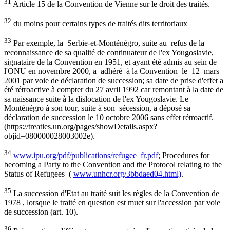
31
Article 15 de la Convention de Vienne sur le droit des traités.
32
du moins pour certains types de traités dits territoriaux
33
Par exemple, la Serbie-et-Monténégro, suite au refus de la
reconnaissance de sa qualité de continuateur de l'ex Yougoslavie,
signataire de la Convention en 1951, et ayant été admis au sein de
l'ONU en novembre 2000, a adhéré à la Convention le 12 mars
2001 par voie de déclaration de succession; sa date de prise d'effet a
été rétroactive à compter du 27 avril 1992 car remontant à la date de
sa naissance suite à la dislocation de l'ex Yougoslavie. Le
Monténégro à son tour, suite à son sécession, a déposé sa
déclaration de succession le 10 octobre 2006 sans effet rétroactif.
(https://treaties.un.org/pages/showDetails.aspx?
objid=080000028003002e).
34
www.ipu.org/pdf/publications/refugee_fr.pdf
; Procedures for
becoming a Party to the Convention and the Protocol relating to the
Status of Refugees (
www.unhcr.org/3bbdaed04.html)
.
35
La succession d'Etat au traité suit les règles de la Convention de
1978 , lorsque le traité en question est muet sur l'accession par voie
de succession (art. 10).
36