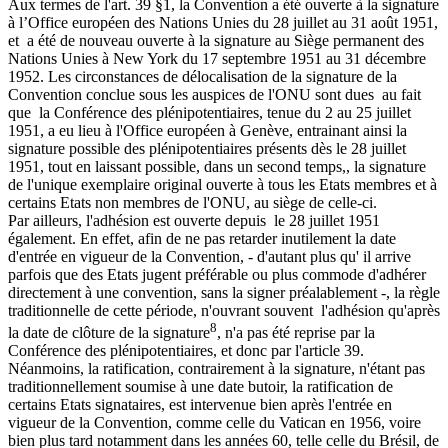
Aux termes de l'art. 39 §1, la Convention a été ouverte à la signature
à l’Office européen des Nations Unies du 28 juillet au 31 août 1951,
et a été de nouveau ouverte à la signature au Siège permanent des
Nations Unies à New York du 17 septembre 1951 au 31 décembre
1952. Les circonstances de délocalisation de la signature de la
Convention conclue sous les auspices de l'ONU sont dues au fait
que la Conférence des plénipotentiaires, tenue du 2 au 25 juillet
1951, a eu lieu à l'Office européen à Genève, entrainant ainsi la
signature possible des plénipotentiaires présents dès le 28 juillet
1951, tout en laissant possible, dans un second temps,, la signature
de l'unique exemplaire original ouverte à tous les Etats membres et à
certains Etats non membres de l'ONU, au siège de celle-ci.
Par ailleurs, l'adhésion est ouverte depuis le 28 juillet 1951
également. En effet, afin de ne pas retarder inutilement la date
d'entrée en vigueur de la Convention, - d'autant plus qu' il arrive
parfois que des Etats jugent préférable ou plus commode d'adhérer
directement à une convention, sans la signer préalablement -, la règle
traditionnelle de cette période, n'ouvrant souvent l'adhésion qu'après
8
la date de clôture de la signature
, n'a pas été reprise par la
Conférence des plénipotentiaires, et donc par l'article 39.
Néanmoins, la ratification, contrairement à la signature, n'étant pas
traditionnellement soumise à une date butoir, la ratification de
certains Etats signataires, est intervenue bien après l'entrée en
vigueur de la Convention, comme celle du Vatican en 1956, voire
bien plus tard notamment dans les années 60, telle celle du Brésil, de