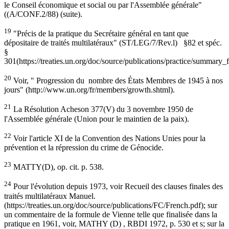
le Conseil économique et social ou par l'Assemblée générale"
((A/CONF.2/88) (suite).
19
"Précis de la pratique du Secrétaire général en tant que
dépositaire de traités multilatéraux" (ST/LEG/7/Rev.l) §82 et spéc.
§
301(https://treaties.un.org/doc/source/publications/practice/summary_f
20
Voir, " Progression du nombre des États Membres de 1945 à nos
jours" (http://www.un.org/fr/members/growth.shtml).
21
La Résolution Acheson 377(V) du 3 novembre 1950 de
l'Assemblée générale (Union pour le maintien de la paix).
22
Voir l'article XI de la Convention des Nations Unies pour la
prévention et la répression du crime de Génocide.
23
MATTY(D), op. cit. p. 538.
24
Pour l'évolution depuis 1973, voir Recueil des clauses finales des
traités multilatéraux Manuel.
(https://treaties.un.org/doc/source/publications/FC/French.pdf); sur
un commentaire de la formule de Vienne telle que finalisée dans la
pratique en 1961, voir, MATHY (D) , RBDI 1972, p. 530 et s; sur la