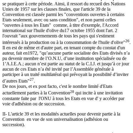
se pratiquer à cette période. Ainsi, il ressort du recueil des Nations
Unies de 1957 sur les clauses finales, que l'article 39 de la
Convention est classée parmi les "conventions ouvertes à certains
Etats seulement, avec ou sans condition", et non parmi celles
"ouvertes à tous les Etats" comme, à titre d'exemple, l'Accord
international sur l'huile d'olive du17 octobre 1955 dont l'art. 2
l'ouvrait "aux gouvernements de tous les pays qui s'estiment
26
intéressés à la production ou à la consommation de l'huile d'olive"
.
Il en est de même et d'autre part, en tenant compte du constat d'un
auteur, fait en1972, "qu’aucune partie socialiste des Etats divisés n’a
pu devenir membre de l’O.N.U, d’une institution spécialisée ou de
1’A.I.E.A.; aucun n’est partie au statut de la C.I.J. et jusqu’à ce jour
aucun de ces Etats n’a été invité par l’Assemblée générale à
participer à un traité multilatéral qui prévoyait la possibilité d’inviter
27
d’autres Etats"
.
De nos jours, et ex post facto, c'est le nombre limité d'Etats
28
actuellement parties à la Convention
qui incite à une invitation
constante faite par l'ONU à tous les Etats en vue d' y accéder par
voie d'adhésion ou de succession.
II- L'article 39 et les modalités actuelles pour devenir partie à la
Convention en vue de son universalisation (adhésion ou
succession).