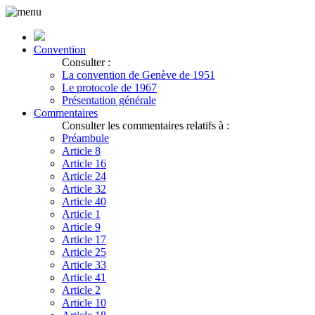
Convention
Consulter :
La convention de Genève de 1951
Le protocole de 1967
Présentation générale
Commentaires
Consulter les commentaires relatifs à :
Préambule
Article 8
Article 16
Article 24
Article 32
Article 40
Article 1
Article 9
Article 17
Article 25
Article 33
Article 41
Article 2
Article 10