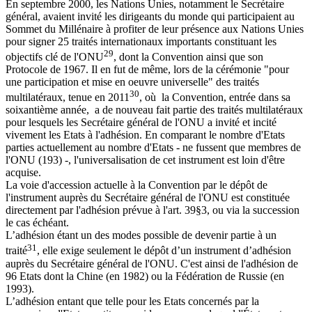
En septembre 2000, les Nations Unies, notamment le Secrétaire
général, avaient invité les dirigeants du monde qui participaient au
Sommet du Millénaire à profiter de leur présence aux Nations Unies
pour signer 25 traités internationaux importants constituant les
29
objectifs clé de l'ONU
, dont la Convention ainsi que son
Protocole de 1967. Il en fut de même, lors de la cérémonie "pour
une participation et mise en oeuvre universelle" des traités
30
multilatéraux, tenue en 2011
, où la Convention, entrée dans sa
soixantième année, a de nouveau fait partie des traités multilatéraux
pour lesquels les Secrétaire général de l'ONU a invité et incité
vivement les Etats à l'adhésion. En comparant le nombre d'Etats
parties actuellement au nombre d'Etats - ne fussent que membres de
l'ONU (193) -, l'universalisation de cet instrument est loin d'être
acquise.
La voie d'accession actuelle à la Convention par le dépôt de
l'instrument auprès du Secrétaire général de l'ONU est constituée
directement par l'adhésion prévue à l'art. 39§3, ou via la succession
le cas échéant.
L’adhésion étant un des modes possible de devenir partie à un
31
traité
, elle exige seulement le dépôt d’un instrument d’adhésion
auprès du Secrétaire général de l'ONU. C'est ainsi de l'adhésion de
96 Etats dont la Chine (en 1982) ou la Fédération de Russie (en
1993).
L’adhésion entant que telle pour les Etats concernés par la