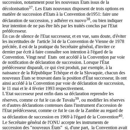
succession, notamment pour les nouveaux Etats issus de la
37
décolonisation
. Les Etats nouveaux disposent de trois options en
matière de succession d'Etats à la Convention de1951: faire une
38
déclaration de succession, y adhérer ex nuovo
, ou bien indiquer
leur intention de ne pas être liés par les traités conclus par l'Etat
prédécesseur.
En cas de silence de l'Etat successeur, et en vue, sans doute, d'éviter
les incertitudes de l'article 34 de la Convention de Vienne de 1978
précitée, il est de la pratique du Secrétaire général, d'inviter ce
dernier par écrit à faire connaître son intention à l'égard de la
Convention. Vingt neuf Etats ont accédé à la Convention par voie
de notification de déclaration de succession. Lorsque l'État
prédécesseur disparaît, ce qui s'est produit, par exemple, à la
naissance de la République Tchèque et de la Slovaquie, chacun des
nouveaux États se trouvant dans la position d'État successeur, ils ont
ainsi accédé à la Convention par voie de déclaration de succession,
le 11 mai et le 4 février 1993 respectivement.
L'Etat successeur peut enfin dans sa déclaration reprendre les
39
réserves, comme ce fut le cas de Tuvalu
, ou modifier les réserves
et d'autres déclarations contenues dans l'instrument d'accession de
l'Etat prédécesseur, comme ce fut le cas de la Zambie au regard de
40
sa déclaration de succession en 1969 à l'égard de la Convention
.
Le Secrétaire général de l'ONU accepte les instruments de
succession des "nouveaux États" si, d'une part, la Convention avait