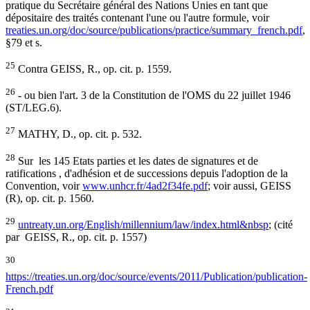
pratique du Secrétaire général des Nations Unies en tant que
dépositaire des traités contenant l'une ou l'autre formule, voir
treaties.un.org/doc/source/publications/practice/summary_french.pdf
,
§79 et s.
25
Contra GEISS, R., op. cit. p. 1559.
26
- ou bien l'art. 3 de la Constitution de l'OMS du 22 juillet 1946
(ST/LEG.6).
27
MATHY, D., op. cit. p. 532.
28
Sur les 145 Etats parties et les dates de signatures et de
ratifications , d'adhésion et de successions depuis l'adoption de la
Convention, voir
www.unhcr.fr/4ad2f34fe.pdf
; voir aussi, GEISS
(R), op. cit. p. 1560.
29
untreaty.un.org/English/millennium/law/index.html&nbsp
; (cité
par GEISS, R., op. cit. p. 1557)
30
https://treaties.un.org/doc/source/events/2011/Publication/publication-
French.pdf