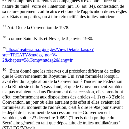
Présomptions différentes accompagnées d'exception tirée de la
nature du traité, voire de l'intention (art. 16, art. 34), contestation de
sa nature purement codificatrice et donc de l'application de ses règles
aux Etats non parties, ou à titre rétroactif à des traités antérieurs.
37
Art. 16 de la Convention de 1978.
38
-comme Saint-Kitts-et-Nevis, le 3 janvier 1980.
39
https://treaties.un.org/pages/ViewDetailsII.aspx?
src=TREATY&mtdsg_no=V-
2&chapter=5&Temp=mtdsg2&lang=fr
40
"Étant donné que les réserves qui précèdent diffèrent de celles
que le Gouvernement du Royaume-Uni avait formulées lorsqu'il
avait étendu l'application de la Convention à l'ancienne Fédération
de la Rhodésie et du Nyassaland, et que le Gouvernement zambien
n'a pas maintenues dans l'instrument de succession, elles prendront
effet, conformément aux dispositions des articles 41 1) et 43 2)de la
Convention, au jour où elles auraient pris effet si elles avaient été
formulées au moment de l'adhésion, c'est-à-dire le 90e jour suivant
le dépôt de l'instrument de succession par le Gouvernement
zambien, soit le 23 décembre 1969" ("Précis de la pratique du
Secrétaire général en tant que dépositaire de traités multilatéraux"
(ST/LEG/7/Rev.l)