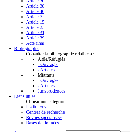
Article 30
Article 38
Article 46
Article 7
Article 15
Article 23
Article 31
Article 39
Acte final
Bibliographie
Consulter la bibliographie relative à :
Asile/Réfugiés
- Ouvrages
- Articles
Migrants
- Ouvrages
- Articles
Jurisprudences
Liens utiles
Choisir une catégorie :
Institutions
Centres de recherche
Revues spécialisées
Bases de données