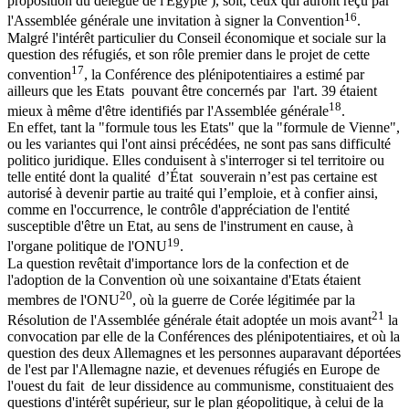
proposition du délégué de l'Egypte ), soit, ceux qui auront reçu par
16
l'Assemblée générale une invitation à signer la Convention
.
Malgré l'intérêt particulier du Conseil économique et sociale sur la
question des réfugiés, et son rôle premier dans le projet de cette
17
convention
, la Conférence des plénipotentiaires a estimé par
ailleurs que les Etats pouvant être concernés par l'art. 39 étaient
18
mieux à même d'être identifiés par l'Assemblée générale
.
En effet, tant la "formule tous les Etats" que la "formule de Vienne",
ou les variantes qui l'ont ainsi précédées, ne sont pas sans difficulté
politico juridique. Elles conduisent à s'interroger si tel territoire ou
telle entité dont la qualité d’État souverain n’est pas certaine est
autorisé à devenir partie au traité qui l’emploie, et à confier ainsi,
comme en l'occurrence, le contrôle d'appréciation de l'entité
susceptible d'être un Etat, au sens de l'instrument en cause, à
19
l'organe politique de l'ONU
.
La question revêtait d'importance lors de la confection et de
l'adoption de la Convention où une soixantaine d'Etats étaient
20
membres de l'ONU
, où la guerre de Corée légitimée par la
21
Résolution de l'Assemblée générale était adoptée un mois avant
la
convocation par elle de la Conférences des plénipotentiaires, et où la
question des deux Allemagnes et les personnes auparavant déportées
de l'est par l'Allemagne nazie, et devenues réfugiés en Europe de
l'ouest du fait de leur dissidence au communisme, constituaient des
questions d'intérêt supérieur, sur le plan géopolitique, à celui de la