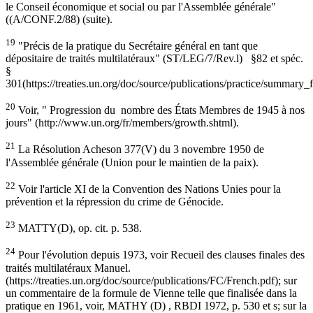
le Conseil économique et social ou par l'Assemblée générale"
((A/CONF.2/88) (suite).
19
"Précis de la pratique du Secrétaire général en tant que
dépositaire de traités multilatéraux" (ST/LEG/7/Rev.l) §82 et spéc.
§
301(https://treaties.un.org/doc/source/publications/practice/summary_f
20
Voir, " Progression du nombre des États Membres de 1945 à nos
jours" (http://www.un.org/fr/members/growth.shtml).
21
La Résolution Acheson 377(V) du 3 novembre 1950 de
l'Assemblée générale (Union pour le maintien de la paix).
22
Voir l'article XI de la Convention des Nations Unies pour la
prévention et la répression du crime de Génocide.
23
MATTY(D), op. cit. p. 538.
24
Pour l'évolution depuis 1973, voir Recueil des clauses finales des
traités multilatéraux Manuel.
(https://treaties.un.org/doc/source/publications/FC/French.pdf); sur
un commentaire de la formule de Vienne telle que finalisée dans la
pratique en 1961, voir, MATHY (D) , RBDI 1972, p. 530 et s; sur la