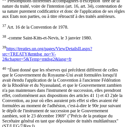
Présomptions différentes accompagnées d'exception tirée de la
nature du traité, voire de l'intention (art. 16, art. 34), contestation de
sa nature purement codificatrice et donc de l'application de ses règles
aux Etats non parties, ou à titre rétroactif à des traités antérieurs.
37
Art. 16 de la Convention de 1978.
38
-comme Saint-Kitts-et-Nevis, le 3 janvier 1980.
39
https://treaties.un.org/pages/ViewDetailsII.aspx?
src=TREATY&mtdsg_no=V-
2&chapter=5&Temp=mtdsg2&lang=fr
40
"Étant donné que les réserves qui précèdent diffèrent de celles
que le Gouvernement du Royaume-Uni avait formulées lorsqu'il
avait étendu l'application de la Convention à l'ancienne Fédération
de la Rhodésie et du Nyassaland, et que le Gouvernement zambien
n'a pas maintenues dans l'instrument de succession, elles prendront
effet, conformément aux dispositions des articles 41 1) et 43 2)de la
Convention, au jour où elles auraient pris effet si elles avaient été
formulées au moment de l'adhésion, c'est-à-dire le 90e jour suivant
le dépôt de l'instrument de succession par le Gouvernement
zambien, soit le 23 décembre 1969" ("Précis de la pratique du
Secrétaire général en tant que dépositaire de traités multilatéraux"
(ST/LEG/7/Rev.l)