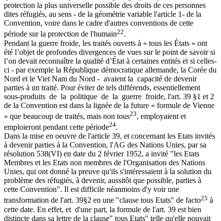
protection la plus universelle possible des droits de ces personnes
dites réfugiés, au sens - de la géométrie variable l'article 1- de la
Convention, voire dans le cadre d'autres conventions de cette
22
période sur la protection de l'humain
.
Pendant la guerre froide, les traités ouverts à « tous les États » ont
été l’objet de profondes divergences de vues sur le point de savoir si
l’on devait reconnaître la qualité d’État à certaines entités et si celles-
ci - par exemple la République démocratique allemande, la Corée du
Nord et le Viet Nam du Nord - avaient la capacité de devenir
parties à un traité. Pour éviter de tels différends, essentiellement
sous-produits de la politique de la guerre froide, l'art. 39 §1 et 2
de la Convention est dans la lignée de la future « formule de Vienne
23
» que beaucoup de traités, mais non tous
, employaient et
24
emploieront pendant cette période
.
Dans la mise en oeuvre de l'article 39, et concernant les Etats invités
à devenir parties à la Convention, l'AG des Nations Unies, par sa
résolution 538(VI) en date du 2 février 1952, a invité "les Etats
Membres et les Etats non membres de l'Organisation des Nations
Unies, qui ont donné la preuve qu'ils s'intéressaient à la solution du
problème des réfugiés, à devenir, aussitôt que possible, parties à
cette Convention". Il est difficile néanmoins d'y voir une
25
transformation de l'art. 39§2 en une "clause tous Etats" de facto
à
cette date. En effet, et d'une part, la formule de l'art. 39 est bien
distincte dans sa lettre de la clause" tous Etats" telle qu'elle pouvait