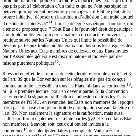
droit international : pour Sir Gerald Fitzmaurice, les "Etats qui n’ont
pas pris part à l’élaboration d’un traité et qui ne l’ont pas signé ne
peuvent juridiquement prétendre y participer. Un Etat ne peut, de sa
propre initiative, déposer un instrument d’adhésion à un traité auquel
11
il décide de s'intéresser"
. Pour le délégué soviétique Tounkine, qui
a tenté de proposer que " Tout Etat a le [pouvoir] droit de participer
à un traité multilatéral qui par sa nature a un caractère universel", la
pratique suivie par les Nations Unies qui limite la possibilité de
devenir partie aux traités multilatéraux conclus sous les auspices des
Nations Unies aux Etats membres de celles-ci, et aux Etats invités
par l’Assemblée générale est discriminatoire et motivée par des
12
raisons purement politiques
.
Il ressort en effet de la reprise de cette dernière formule aux § 2 et 3
de l'art. 39 que la Convention sur les réfugiés n'a pas été conçue
13
comme un traité accessible à tous les Etats, ni dans sa confection
,
ni - à la première lecture- pour en devenir partie. Si la Convention
est ouverte à la signature ratification et adhésion de tous les Etats
membres de l'ONU, en revanche, les Etats non membres de l'époque
n'ont pas disposé d'un plein droit de participation suivant la lettre de
l'art. 39. Non seulement la signature et la ratification, mais aussi
l'adhésion furent également restreinte par les §§2 et 3 à certains Etats
non membres, à savoir, soit, ceux qui ont été invités à la
14
15
conférence
des plénipotentiaires (exemple du Vatican
sur