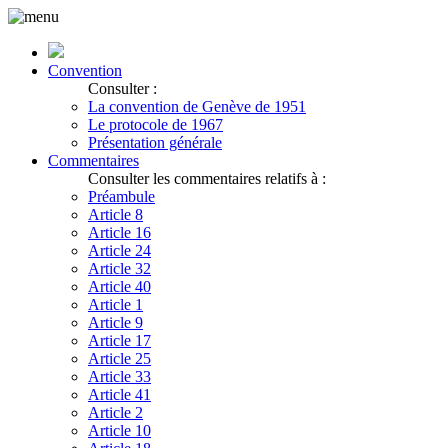
Convention
Consulter :
La convention de Genève de 1951
Le protocole de 1967
Présentation générale
Commentaires
Consulter les commentaires relatifs à :
Préambule
Article 8
Article 16
Article 24
Article 32
Article 40
Article 1
Article 9
Article 17
Article 25
Article 33
Article 41
Article 2
Article 10