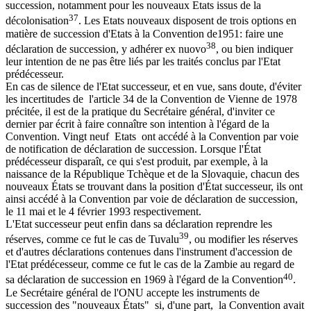
succession, notamment pour les nouveaux Etats issus de la
37
décolonisation
. Les Etats nouveaux disposent de trois options en
matière de succession d'Etats à la Convention de1951: faire une
38
déclaration de succession, y adhérer ex nuovo
, ou bien indiquer
leur intention de ne pas être liés par les traités conclus par l'Etat
prédécesseur.
En cas de silence de l'Etat successeur, et en vue, sans doute, d'éviter
les incertitudes de l'article 34 de la Convention de Vienne de 1978
précitée, il est de la pratique du Secrétaire général, d'inviter ce
dernier par écrit à faire connaître son intention à l'égard de la
Convention. Vingt neuf Etats ont accédé à la Convention par voie
de notification de déclaration de succession. Lorsque l'État
prédécesseur disparaît, ce qui s'est produit, par exemple, à la
naissance de la République Tchèque et de la Slovaquie, chacun des
nouveaux États se trouvant dans la position d'État successeur, ils ont
ainsi accédé à la Convention par voie de déclaration de succession,
le 11 mai et le 4 février 1993 respectivement.
L'Etat successeur peut enfin dans sa déclaration reprendre les
39
réserves, comme ce fut le cas de Tuvalu
, ou modifier les réserves
et d'autres déclarations contenues dans l'instrument d'accession de
l'Etat prédécesseur, comme ce fut le cas de la Zambie au regard de
40
sa déclaration de succession en 1969 à l'égard de la Convention
.
Le Secrétaire général de l'ONU accepte les instruments de
succession des "nouveaux États" si, d'une part, la Convention avait