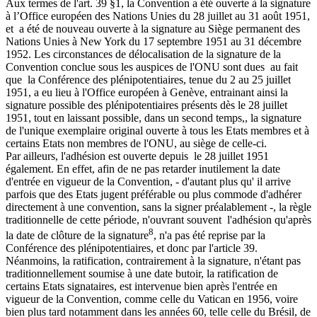
Aux termes de l'art. 39 §1, la Convention a été ouverte à la signature
à l’Office européen des Nations Unies du 28 juillet au 31 août 1951,
et a été de nouveau ouverte à la signature au Siège permanent des
Nations Unies à New York du 17 septembre 1951 au 31 décembre
1952. Les circonstances de délocalisation de la signature de la
Convention conclue sous les auspices de l'ONU sont dues au fait
que la Conférence des plénipotentiaires, tenue du 2 au 25 juillet
1951, a eu lieu à l'Office européen à Genève, entrainant ainsi la
signature possible des plénipotentiaires présents dès le 28 juillet
1951, tout en laissant possible, dans un second temps,, la signature
de l'unique exemplaire original ouverte à tous les Etats membres et à
certains Etats non membres de l'ONU, au siège de celle-ci.
Par ailleurs, l'adhésion est ouverte depuis le 28 juillet 1951
également. En effet, afin de ne pas retarder inutilement la date
d'entrée en vigueur de la Convention, - d'autant plus qu' il arrive
parfois que des Etats jugent préférable ou plus commode d'adhérer
directement à une convention, sans la signer préalablement -, la règle
traditionnelle de cette période, n'ouvrant souvent l'adhésion qu'après
8
la date de clôture de la signature
, n'a pas été reprise par la
Conférence des plénipotentiaires, et donc par l'article 39.
Néanmoins, la ratification, contrairement à la signature, n'étant pas
traditionnellement soumise à une date butoir, la ratification de
certains Etats signataires, est intervenue bien après l'entrée en
vigueur de la Convention, comme celle du Vatican en 1956, voire
bien plus tard notamment dans les années 60, telle celle du Brésil, de