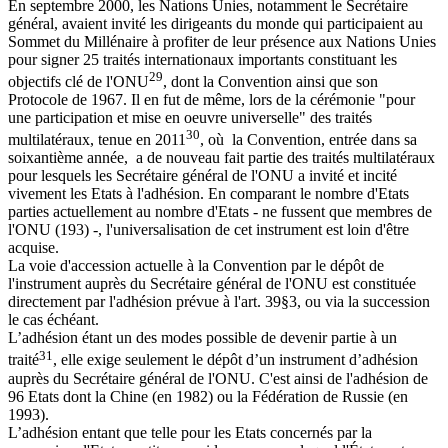
En septembre 2000, les Nations Unies, notamment le Secrétaire
général, avaient invité les dirigeants du monde qui participaient au
Sommet du Millénaire à profiter de leur présence aux Nations Unies
pour signer 25 traités internationaux importants constituant les
29
objectifs clé de l'ONU
, dont la Convention ainsi que son
Protocole de 1967. Il en fut de même, lors de la cérémonie "pour
une participation et mise en oeuvre universelle" des traités
30
multilatéraux, tenue en 2011
, où la Convention, entrée dans sa
soixantième année, a de nouveau fait partie des traités multilatéraux
pour lesquels les Secrétaire général de l'ONU a invité et incité
vivement les Etats à l'adhésion. En comparant le nombre d'Etats
parties actuellement au nombre d'Etats - ne fussent que membres de
l'ONU (193) -, l'universalisation de cet instrument est loin d'être
acquise.
La voie d'accession actuelle à la Convention par le dépôt de
l'instrument auprès du Secrétaire général de l'ONU est constituée
directement par l'adhésion prévue à l'art. 39§3, ou via la succession
le cas échéant.
L’adhésion étant un des modes possible de devenir partie à un
31
traité
, elle exige seulement le dépôt d’un instrument d’adhésion
auprès du Secrétaire général de l'ONU. C'est ainsi de l'adhésion de
96 Etats dont la Chine (en 1982) ou la Fédération de Russie (en
1993).
L’adhésion entant que telle pour les Etats concernés par la