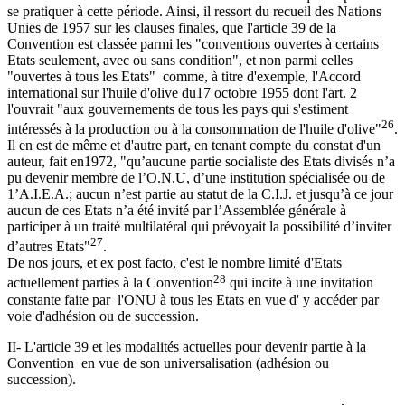
se pratiquer à cette période. Ainsi, il ressort du recueil des Nations
Unies de 1957 sur les clauses finales, que l'article 39 de la
Convention est classée parmi les "conventions ouvertes à certains
Etats seulement, avec ou sans condition", et non parmi celles
"ouvertes à tous les Etats" comme, à titre d'exemple, l'Accord
international sur l'huile d'olive du17 octobre 1955 dont l'art. 2
l'ouvrait "aux gouvernements de tous les pays qui s'estiment
26
intéressés à la production ou à la consommation de l'huile d'olive"
.
Il en est de même et d'autre part, en tenant compte du constat d'un
auteur, fait en1972, "qu’aucune partie socialiste des Etats divisés n’a
pu devenir membre de l’O.N.U, d’une institution spécialisée ou de
1’A.I.E.A.; aucun n’est partie au statut de la C.I.J. et jusqu’à ce jour
aucun de ces Etats n’a été invité par l’Assemblée générale à
participer à un traité multilatéral qui prévoyait la possibilité d’inviter
27
d’autres Etats"
.
De nos jours, et ex post facto, c'est le nombre limité d'Etats
28
actuellement parties à la Convention
qui incite à une invitation
constante faite par l'ONU à tous les Etats en vue d' y accéder par
voie d'adhésion ou de succession.
II- L'article 39 et les modalités actuelles pour devenir partie à la
Convention en vue de son universalisation (adhésion ou
succession).