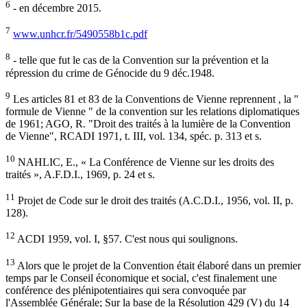
6
- en décembre 2015.
7
www.unhcr.fr/5490558b1c.pdf
8
- telle que fut le cas de la Convention sur la prévention et la
répression du crime de Génocide du 9 déc.1948.
9
Les articles 81 et 83 de la Conventions de Vienne reprennent , la "
formule de Vienne " de la convention sur les relations diplomatiques
de 1961; AGO, R. "Droit des traités à la lumière de la Convention
de Vienne", RCADI 1971, t. III, vol. 134, spéc. p. 313 et s.
10
NAHLIC, E., « La Conférence de Vienne sur les droits des
traités », A.F.D.I., 1969, p. 24 et s.
11
Projet de Code sur le droit des traités (A.C.D.I., 1956, vol. II, p.
128).
12
ACDI 1959, vol. I, §57. C'est nous qui soulignons.
13
Alors que le projet de la Convention était élaboré dans un premier
temps par le Conseil économique et social, c'est finalement une
conférence des plénipotentiaires qui sera convoquée par
l'Assemblée Générale; Sur la base de la Résolution 429 (V) du 14