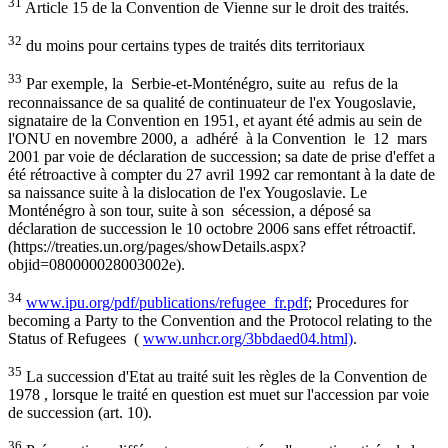
31
Article 15 de la Convention de Vienne sur le droit des traités.
32
du moins pour certains types de traités dits territoriaux
33
Par exemple, la Serbie-et-Monténégro, suite au refus de la
reconnaissance de sa qualité de continuateur de l'ex Yougoslavie,
signataire de la Convention en 1951, et ayant été admis au sein de
l'ONU en novembre 2000, a adhéré à la Convention le 12 mars
2001 par voie de déclaration de succession; sa date de prise d'effet a
été rétroactive à compter du 27 avril 1992 car remontant à la date de
sa naissance suite à la dislocation de l'ex Yougoslavie. Le
Monténégro à son tour, suite à son sécession, a déposé sa
déclaration de succession le 10 octobre 2006 sans effet rétroactif.
(https://treaties.un.org/pages/showDetails.aspx?
objid=080000028003002e).
34
www.ipu.org/pdf/publications/refugee_fr.pdf
; Procedures for
becoming a Party to the Convention and the Protocol relating to the
Status of Refugees (
www.unhcr.org/3bbdaed04.html)
.
35
La succession d'Etat au traité suit les règles de la Convention de
1978 , lorsque le traité en question est muet sur l'accession par voie
de succession (art. 10).
36