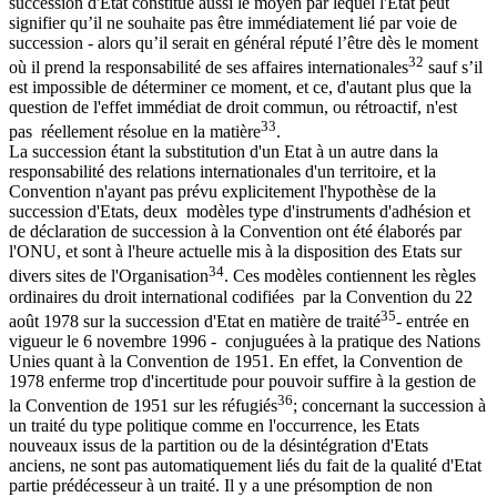
succession d'Etat constitue aussi le moyen par lequel l'État peut
signifier qu’il ne souhaite pas être immédiatement lié par voie de
succession - alors qu’il serait en général réputé l’être dès le moment
32
où il prend la responsabilité de ses affaires internationales
sauf s’il
est impossible de déterminer ce moment, et ce, d'autant plus que la
question de l'effet immédiat de droit commun, ou rétroactif, n'est
33
pas réellement résolue en la matière
.
La succession étant la substitution d'un Etat à un autre dans la
responsabilité des relations internationales d'un territoire, et la
Convention n'ayant pas prévu explicitement l'hypothèse de la
succession d'Etats, deux modèles type d'instruments d'adhésion et
de déclaration de succession à la Convention ont été élaborés par
l'ONU, et sont à l'heure actuelle mis à la disposition des Etats sur
34
divers sites de l'Organisation
. Ces modèles contiennent les règles
ordinaires du droit international codifiées par la Convention du 22
35
août 1978 sur la succession d'Etat en matière de traité
- entrée en
vigueur le 6 novembre 1996 - conjuguées à la pratique des Nations
Unies quant à la Convention de 1951. En effet, la Convention de
1978 enferme trop d'incertitude pour pouvoir suffire à la gestion de
36
la Convention de 1951 sur les réfugiés
; concernant la succession à
un traité du type politique comme en l'occurrence, les Etats
nouveaux issus de la partition ou de la désintégration d'Etats
anciens, ne sont pas automatiquement liés du fait de la qualité d'Etat
partie prédécesseur à un traité. Il y a une présomption de non