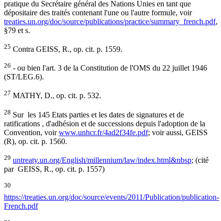
pratique du Secrétaire général des Nations Unies en tant que
dépositaire des traités contenant l'une ou l'autre formule, voir
treaties.un.org/doc/source/publications/practice/summary_french.pdf
,
§79 et s.
25
Contra GEISS, R., op. cit. p. 1559.
26
- ou bien l'art. 3 de la Constitution de l'OMS du 22 juillet 1946
(ST/LEG.6).
27
MATHY, D., op. cit. p. 532.
28
Sur les 145 Etats parties et les dates de signatures et de
ratifications , d'adhésion et de successions depuis l'adoption de la
Convention, voir
www.unhcr.fr/4ad2f34fe.pdf
; voir aussi, GEISS
(R), op. cit. p. 1560.
29
untreaty.un.org/English/millennium/law/index.html&nbsp
; (cité
par GEISS, R., op. cit. p. 1557)
30
https://treaties.un.org/doc/source/events/2011/Publication/publication-
French.pdf