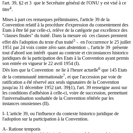
l'art. 39, §2 et 3 que le Secrétaire général de l'ONU y est visé à ce
4
titre
.
Mises à part ces remarques préliminaires, l'article 39 de la
Convention relatif à la procédure d'expression du consentement des
Etats à être lié par celle-ci, relève de la catégorie par excellence des
"clauses finales" du traité. Dans la mesure où ces clauses prennent
5
effet dès l'adoption du texte d'un traité
- en l'occurrence le 25 juillet
1951 par 24 voix contre zéro sans abstention -, l'article 39 présente
tout d'abord son intérêt quant au contexte et circonstances historico
juridiques de la participation des Etats à la Convention ayant permis
son entrée en vigueur le 22 avril 1954 (I).
6
Dès lors que la Convention ne lie à l'heure actuelle
que 145 Etats
7
de la communauté internationale
, et que l'accession par voie de
ratification a été réservé aux seuls signataires de la Convention
jusqu'au 31 décembre 1952 (art. 39§1), l'art. 39 renseigne aussi sur
les conditions d'adhésion à celle-ci, voire de succession, permettant
l'universalisation souhaitée de la Convention réitérée par les
instances onusiennes (II).
I- L'article 39, ou l'influence du contexte historico juridique de
l'adoption sur la participation à la Convention.
A- Ratione temporis