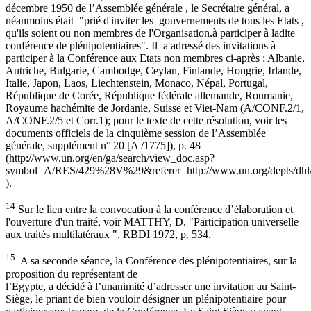
décembre 1950 de l’Assemblée générale , le Secrétaire général, a
néanmoins était "prié d'inviter les gouvernements de tous les Etats ,
qu'ils soient ou non membres de l'Organisation.à participer à ladite
conférence de plénipotentiaires". Il a adressé des invitations à
participer à la Conférence aux Etats non membres ci-après : Albanie,
Autriche, Bulgarie, Cambodge, Ceylan, Finlande, Hongrie, Irlande,
Italie, Japon, Laos, Liechtenstein, Monaco, Népal, Portugal,
République de Corée, République fédérale allemande, Roumanie,
Royaume hachémite de Jordanie, Suisse et Viet-Nam (A/CONF.2/1,
A/CONF.2/5 et Corr.1); pour le texte de cette résolution, voir les
documents officiels de la cinquième session de l’Assemblée
générale, supplément n° 20 [A /1775]), p. 48
(http://www.un.org/en/ga/search/view_doc.asp?
symbol=A/RES/429%28V%29&referer=http://www.un.org/depts/dhl/r
).
14
Sur le lien entre la convocation à la conférence d’élaboration et
l'ouverture d'un traité, voir MATTHY, D. "Participation universelle
aux traités multilatéraux ", RBDI 1972, p. 534.
15
A sa seconde séance, la Conférence des plénipotentiaires, sur la
proposition du représentant de
l’Egypte, a décidé à l’unanimité d’adresser une invitation au Saint-
Siège, le priant de bien vouloir désigner un plénipotentiaire pour