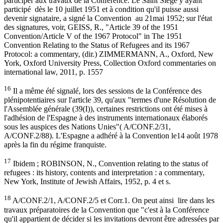
participer aux travaux de la Conférence. Le Saint Siège y ayant
participé dès le 10 juillet 1951 et à condition qu'il puisse aussi
devenir signataire, a signé la Convention au 21mai 1952; sur l'état
des signatures, voir, GEISS, R., "Article 39 of the 1951
Convention/Article V of the 1967 Protocol" in The 1951
Convention Relating to the Status of Refugees and its 1967
Protocol: a commentary, (dir.) ZIMMERMANN, A., Oxford, New
York, Oxford University Press, Collection Oxford commentaries on
international law, 2011, p. 1557
16
Il a même été signalé, lors des sessions de la Conférence des
plénipotentiaires sur l'article 39, qu'aux "termes d'une Résolution de
l'Assemblée générale (39(I)), certaines restrictions ont été mises à
l'adhésion de l'Espagne à des instruments internationaux élaborés
sous les auspices des Nations Unies"( A/CONF.2/31,
A/CONF.2/88). L'Espagne a adhéré à la Convention le14 août 1978
après la fin du régime franquiste.
17
Ibidem ; ROBINSON, N., Convention relating to the status of
refugees : its history, contents and interpretation : a commentary,
New York, Institute of Jewish Affairs, 1952, p. 4 et s.
18
A/CONF.2/1, A/CONF.2/5 et Corr.1. On peut ainsi lire dans les
travaux préparatoires de la Convention que "c'est à la Conférence
qu'il appartient de décider si les invitations devront être adressées par