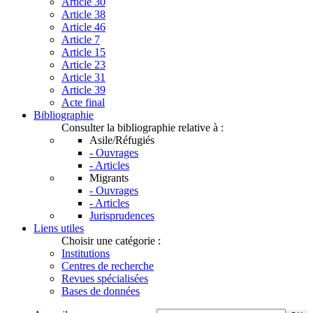
Article 30
Article 38
Article 46
Article 7
Article 15
Article 23
Article 31
Article 39
Acte final
Bibliographie
Consulter la bibliographie relative à :
Asile/Réfugiés
- Ouvrages
- Articles
Migrants
- Ouvrages
- Articles
Jurisprudences
Liens utiles
Choisir une catégorie :
Institutions
Centres de recherche
Revues spécialisées
Bases de données