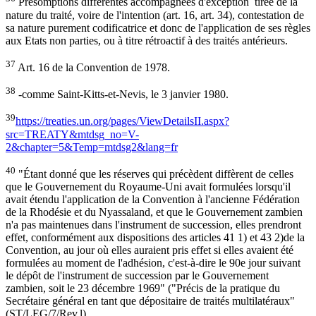
Présomptions différentes accompagnées d'exception tirée de la
nature du traité, voire de l'intention (art. 16, art. 34), contestation de
sa nature purement codificatrice et donc de l'application de ses règles
aux Etats non parties, ou à titre rétroactif à des traités antérieurs.
37
Art. 16 de la Convention de 1978.
38
-comme Saint-Kitts-et-Nevis, le 3 janvier 1980.
39
https://treaties.un.org/pages/ViewDetailsII.aspx?
src=TREATY&mtdsg_no=V-
2&chapter=5&Temp=mtdsg2&lang=fr
40
"Étant donné que les réserves qui précèdent diffèrent de celles
que le Gouvernement du Royaume-Uni avait formulées lorsqu'il
avait étendu l'application de la Convention à l'ancienne Fédération
de la Rhodésie et du Nyassaland, et que le Gouvernement zambien
n'a pas maintenues dans l'instrument de succession, elles prendront
effet, conformément aux dispositions des articles 41 1) et 43 2)de la
Convention, au jour où elles auraient pris effet si elles avaient été
formulées au moment de l'adhésion, c'est-à-dire le 90e jour suivant
le dépôt de l'instrument de succession par le Gouvernement
zambien, soit le 23 décembre 1969" ("Précis de la pratique du
Secrétaire général en tant que dépositaire de traités multilatéraux"
(ST/LEG/7/Rev.l)