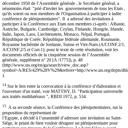
décembre 1950 de l’Assemblée générale , le Secrétaire général, a
néanmoins était "prié d'inviter les gouvernements de tous les Etats ,
qu'ils soient ou non membres de l'Organisation.à participer à ladite
conférence de plénipotentiaires". Il a adressé des invitations à
participer à la Conférence aux Etats non membres ci-après : Albanie,
Autriche, Bulgarie, Cambodge, Ceylan, Finlande, Hongrie, Irlande,
Italie, Japon, Laos, Liechtenstein, Monaco, Népal, Portugal,
République de Corée, République fédérale allemande, Roumanie,
Royaume hachémite de Jordanie, Suisse et Viet-Nam (A/CONF.2/1,
A/CONF.2/5 et Corr.1); pour le texte de cette résolution, voir les
documents officiels de la cinquième session de l’Assemblée
générale, supplément n° 20 [A /1775]), p. 48
(http://www.un.org/en/ga/search/view_doc.asp?
symbol=A/RES/429%28V%29&referer=http://www.un.org/depts/dhl/r
).
14
Sur le lien entre la convocation à la conférence d’élaboration et
l'ouverture d'un traité, voir MATTHY, D. "Participation universelle
aux traités multilatéraux ", RBDI 1972, p. 534.
15
A sa seconde séance, la Conférence des plénipotentiaires, sur la
proposition du représentant de
l’Egypte, a décidé à l’unanimité d’adresser une invitation au Saint-
Siège, le priant de bien vouloir désigner un plénipotentiaire pour