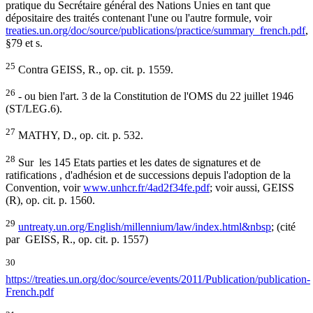
pratique du Secrétaire général des Nations Unies en tant que
dépositaire des traités contenant l'une ou l'autre formule, voir
treaties.un.org/doc/source/publications/practice/summary_french.pdf
,
§79 et s.
25
Contra GEISS, R., op. cit. p. 1559.
26
- ou bien l'art. 3 de la Constitution de l'OMS du 22 juillet 1946
(ST/LEG.6).
27
MATHY, D., op. cit. p. 532.
28
Sur les 145 Etats parties et les dates de signatures et de
ratifications , d'adhésion et de successions depuis l'adoption de la
Convention, voir
www.unhcr.fr/4ad2f34fe.pdf
; voir aussi, GEISS
(R), op. cit. p. 1560.
29
untreaty.un.org/English/millennium/law/index.html&nbsp
; (cité
par GEISS, R., op. cit. p. 1557)
30
https://treaties.un.org/doc/source/events/2011/Publication/publication-
French.pdf