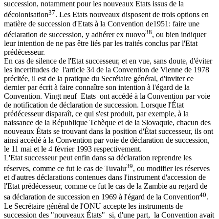
succession, notamment pour les nouveaux Etats issus de la
37
décolonisation
. Les Etats nouveaux disposent de trois options en
matière de succession d'Etats à la Convention de1951: faire une
38
déclaration de succession, y adhérer ex nuovo
, ou bien indiquer
leur intention de ne pas être liés par les traités conclus par l'Etat
prédécesseur.
En cas de silence de l'Etat successeur, et en vue, sans doute, d'éviter
les incertitudes de l'article 34 de la Convention de Vienne de 1978
précitée, il est de la pratique du Secrétaire général, d'inviter ce
dernier par écrit à faire connaître son intention à l'égard de la
Convention. Vingt neuf Etats ont accédé à la Convention par voie
de notification de déclaration de succession. Lorsque l'État
prédécesseur disparaît, ce qui s'est produit, par exemple, à la
naissance de la République Tchèque et de la Slovaquie, chacun des
nouveaux États se trouvant dans la position d'État successeur, ils ont
ainsi accédé à la Convention par voie de déclaration de succession,
le 11 mai et le 4 février 1993 respectivement.
L'Etat successeur peut enfin dans sa déclaration reprendre les
39
réserves, comme ce fut le cas de Tuvalu
, ou modifier les réserves
et d'autres déclarations contenues dans l'instrument d'accession de
l'Etat prédécesseur, comme ce fut le cas de la Zambie au regard de
40
sa déclaration de succession en 1969 à l'égard de la Convention
.
Le Secrétaire général de l'ONU accepte les instruments de
succession des "nouveaux États" si, d'une part, la Convention avait