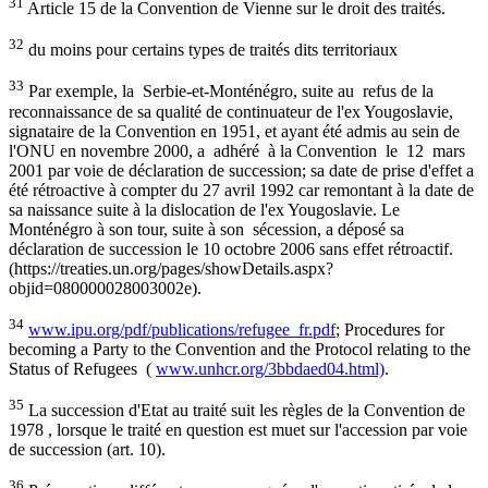
31
Article 15 de la Convention de Vienne sur le droit des traités.
32
du moins pour certains types de traités dits territoriaux
33
Par exemple, la Serbie-et-Monténégro, suite au refus de la
reconnaissance de sa qualité de continuateur de l'ex Yougoslavie,
signataire de la Convention en 1951, et ayant été admis au sein de
l'ONU en novembre 2000, a adhéré à la Convention le 12 mars
2001 par voie de déclaration de succession; sa date de prise d'effet a
été rétroactive à compter du 27 avril 1992 car remontant à la date de
sa naissance suite à la dislocation de l'ex Yougoslavie. Le
Monténégro à son tour, suite à son sécession, a déposé sa
déclaration de succession le 10 octobre 2006 sans effet rétroactif.
(https://treaties.un.org/pages/showDetails.aspx?
objid=080000028003002e).
34
www.ipu.org/pdf/publications/refugee_fr.pdf
; Procedures for
becoming a Party to the Convention and the Protocol relating to the
Status of Refugees (
www.unhcr.org/3bbdaed04.html)
.
35
La succession d'Etat au traité suit les règles de la Convention de
1978 , lorsque le traité en question est muet sur l'accession par voie
de succession (art. 10).
36