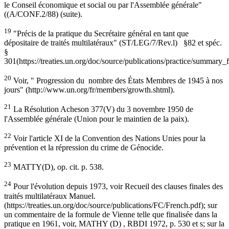
le Conseil économique et social ou par l'Assemblée générale"
((A/CONF.2/88) (suite).
19
"Précis de la pratique du Secrétaire général en tant que
dépositaire de traités multilatéraux" (ST/LEG/7/Rev.l) §82 et spéc.
§
301(https://treaties.un.org/doc/source/publications/practice/summary_f
20
Voir, " Progression du nombre des États Membres de 1945 à nos
jours" (http://www.un.org/fr/members/growth.shtml).
21
La Résolution Acheson 377(V) du 3 novembre 1950 de
l'Assemblée générale (Union pour le maintien de la paix).
22
Voir l'article XI de la Convention des Nations Unies pour la
prévention et la répression du crime de Génocide.
23
MATTY(D), op. cit. p. 538.
24
Pour l'évolution depuis 1973, voir Recueil des clauses finales des
traités multilatéraux Manuel.
(https://treaties.un.org/doc/source/publications/FC/French.pdf); sur
un commentaire de la formule de Vienne telle que finalisée dans la
pratique en 1961, voir, MATHY (D) , RBDI 1972, p. 530 et s; sur la