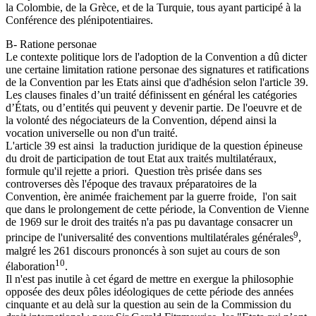
la Colombie, de la Grèce, et de la Turquie, tous ayant participé à la
Conférence des plénipotentiaires.
B- Ratione personae
Le contexte politique lors de l'adoption de la Convention a dû dicter
une certaine limitation ratione personae des signatures et ratifications
de la Convention par les Etats ainsi que d'adhésion selon l'article 39.
Les clauses finales d’un traité définissent en général les catégories
d’États, ou d’entités qui peuvent y devenir partie. De l'oeuvre et de
la volonté des négociateurs de la Convention, dépend ainsi la
vocation universelle ou non d'un traité.
L'article 39 est ainsi la traduction juridique de la question épineuse
du droit de participation de tout Etat aux traités multilatéraux,
formule qu'il rejette a priori. Question très prisée dans ses
controverses dès l'époque des travaux préparatoires de la
Convention, ère animée fraichement par la guerre froide, l'on sait
que dans le prolongement de cette période, la Convention de Vienne
de 1969 sur le droit des traités n'a pas pu davantage consacrer un
9
principe de l'universalité des conventions multilatérales générales
,
malgré les 261 discours prononcés à son sujet au cours de son
10
élaboration
.
Il n'est pas inutile à cet égard de mettre en exergue la philosophie
opposée des deux pôles idéologiques de cette période des années
cinquante et au delà sur la question au sein de la Commission du