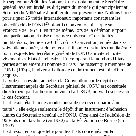
En septembre 2000, les Nations Unies, notamment le Secrétaire
général, avaient invité les dirigeants du monde qui participaient au
Sommet du Millénaire à profiter de leur présence aux Nations Unies
pour signer 25 traités internationaux importants constituant les
29
objectifs clé de l'ONU
, dont la Convention ainsi que son
Protocole de 1967. Il en fut de même, lors de la cérémonie "pour
une participation et mise en oeuvre universelle" des traités
30
multilatéraux, tenue en 2011
, où la Convention, entrée dans sa
soixantième année, a de nouveau fait partie des traités multilatéraux
pour lesquels les Secrétaire général de l'ONU a invité et incité
vivement les Etats à l'adhésion. En comparant le nombre d'Etats
parties actuellement au nombre d'Etats - ne fussent que membres de
l'ONU (193) -, l'universalisation de cet instrument est loin d'être
acquise.
La voie d'accession actuelle à la Convention par le dépôt de
l'instrument auprès du Secrétaire général de l'ONU est constituée
directement par l'adhésion prévue à l'art. 39§3, ou via la succession
le cas échéant.
L’adhésion étant un des modes possible de devenir partie à un
31
traité
, elle exige seulement le dépôt d’un instrument d’adhésion
auprès du Secrétaire général de l'ONU. C'est ainsi de l'adhésion de
96 Etats dont la Chine (en 1982) ou la Fédération de Russie (en
1993).
L’adhésion entant que telle pour les Etats concernés par la