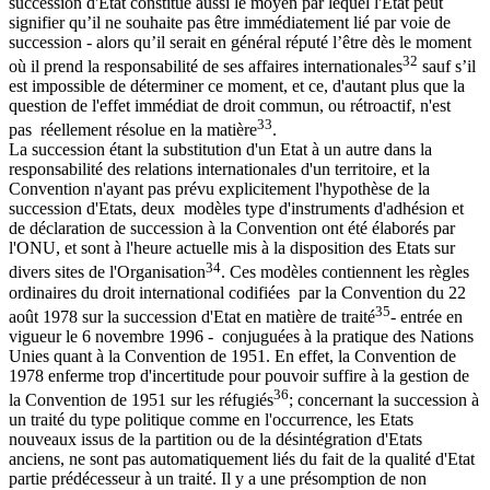
succession d'Etat constitue aussi le moyen par lequel l'État peut
signifier qu’il ne souhaite pas être immédiatement lié par voie de
succession - alors qu’il serait en général réputé l’être dès le moment
32
où il prend la responsabilité de ses affaires internationales
sauf s’il
est impossible de déterminer ce moment, et ce, d'autant plus que la
question de l'effet immédiat de droit commun, ou rétroactif, n'est
33
pas réellement résolue en la matière
.
La succession étant la substitution d'un Etat à un autre dans la
responsabilité des relations internationales d'un territoire, et la
Convention n'ayant pas prévu explicitement l'hypothèse de la
succession d'Etats, deux modèles type d'instruments d'adhésion et
de déclaration de succession à la Convention ont été élaborés par
l'ONU, et sont à l'heure actuelle mis à la disposition des Etats sur
34
divers sites de l'Organisation
. Ces modèles contiennent les règles
ordinaires du droit international codifiées par la Convention du 22
35
août 1978 sur la succession d'Etat en matière de traité
- entrée en
vigueur le 6 novembre 1996 - conjuguées à la pratique des Nations
Unies quant à la Convention de 1951. En effet, la Convention de
1978 enferme trop d'incertitude pour pouvoir suffire à la gestion de
36
la Convention de 1951 sur les réfugiés
; concernant la succession à
un traité du type politique comme en l'occurrence, les Etats
nouveaux issus de la partition ou de la désintégration d'Etats
anciens, ne sont pas automatiquement liés du fait de la qualité d'Etat
partie prédécesseur à un traité. Il y a une présomption de non