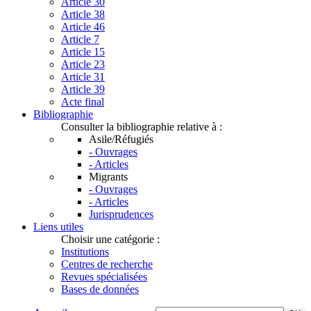
Article 30
Article 38
Article 46
Article 7
Article 15
Article 23
Article 31
Article 39
Acte final
Bibliographie
Consulter la bibliographie relative à :
Asile/Réfugiés
- Ouvrages
- Articles
Migrants
- Ouvrages
- Articles
Jurisprudences
Liens utiles
Choisir une catégorie :
Institutions
Centres de recherche
Revues spécialisées
Bases de données