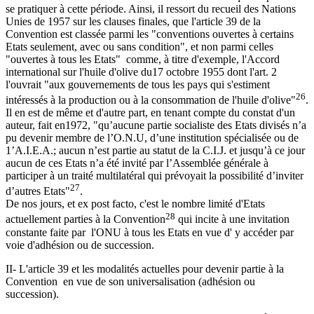
se pratiquer à cette période. Ainsi, il ressort du recueil des Nations
Unies de 1957 sur les clauses finales, que l'article 39 de la
Convention est classée parmi les "conventions ouvertes à certains
Etats seulement, avec ou sans condition", et non parmi celles
"ouvertes à tous les Etats" comme, à titre d'exemple, l'Accord
international sur l'huile d'olive du17 octobre 1955 dont l'art. 2
l'ouvrait "aux gouvernements de tous les pays qui s'estiment
26
intéressés à la production ou à la consommation de l'huile d'olive"
.
Il en est de même et d'autre part, en tenant compte du constat d'un
auteur, fait en1972, "qu’aucune partie socialiste des Etats divisés n’a
pu devenir membre de l’O.N.U, d’une institution spécialisée ou de
1’A.I.E.A.; aucun n’est partie au statut de la C.I.J. et jusqu’à ce jour
aucun de ces Etats n’a été invité par l’Assemblée générale à
participer à un traité multilatéral qui prévoyait la possibilité d’inviter
27
d’autres Etats"
.
De nos jours, et ex post facto, c'est le nombre limité d'Etats
28
actuellement parties à la Convention
qui incite à une invitation
constante faite par l'ONU à tous les Etats en vue d' y accéder par
voie d'adhésion ou de succession.
II- L'article 39 et les modalités actuelles pour devenir partie à la
Convention en vue de son universalisation (adhésion ou
succession).