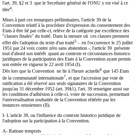
l'art. 39, §2 et 3 que le Secrétaire général de l'ONU y est visé à ce
4
titre
.
Mises à part ces remarques préliminaires, l'article 39 de la
Convention relatif à la procédure d'expression du consentement des
Etats à être lié par celle-ci, relève de la catégorie par excellence des
"clauses finales" du traité. Dans la mesure où ces clauses prennent
5
effet dès l'adoption du texte d'un traité
- en l'occurrence le 25 juillet
1951 par 24 voix contre zéro sans abstention -, l'article 39 présente
tout d'abord son intérêt quant au contexte et circonstances historico
juridiques de la participation des Etats à la Convention ayant permis
son entrée en vigueur le 22 avril 1954 (I).
6
Dès lors que la Convention ne lie à l'heure actuelle
que 145 Etats
7
de la communauté internationale
, et que l'accession par voie de
ratification a été réservé aux seuls signataires de la Convention
jusqu'au 31 décembre 1952 (art. 39§1), l'art. 39 renseigne aussi sur
les conditions d'adhésion à celle-ci, voire de succession, permettant
l'universalisation souhaitée de la Convention réitérée par les
instances onusiennes (II).
I- L'article 39, ou l'influence du contexte historico juridique de
l'adoption sur la participation à la Convention.
A- Ratione temporis