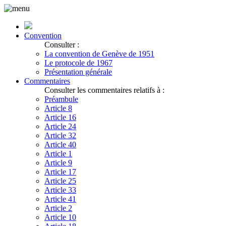
Convention
Consulter :
La convention de Genève de 1951
Le protocole de 1967
Présentation générale
Commentaires
Consulter les commentaires relatifs à :
Préambule
Article 8
Article 16
Article 24
Article 32
Article 40
Article 1
Article 9
Article 17
Article 25
Article 33
Article 41
Article 2
Article 10