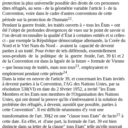
protection la plus universelle possible des droits de ces personnes
dites réfugiés, au sens - de la géométrie variable l'article 1- de la
Convention, voire dans le cadre d'autres conventions de cette
22
période sur la protection de l'humain
.
Pendant la guerre froide, les traités ouverts à « tous les États » ont
été l’objet de profondes divergences de vues sur le point de savoir si
l’on devait reconnaître la qualité d’État à certaines entités et si celles-
ci - par exemple la République démocratique allemande, la Corée du
Nord et le Viet Nam du Nord - avaient la capacité de devenir
parties à un traité. Pour éviter de tels différends, essentiellement
sous-produits de la politique de la guerre froide, l'art. 39 §1 et 2
de la Convention est dans la lignée de la future « formule de Vienne
23
» que beaucoup de traités, mais non tous
, employaient et
24
emploieront pendant cette période
.
Dans la mise en oeuvre de l'article 39, et concernant les Etats invités
à devenir parties à la Convention, l'AG des Nations Unies, par sa
résolution 538(VI) en date du 2 février 1952, a invité "les Etats
Membres et les Etats non membres de l'Organisation des Nations
Unies, qui ont donné la preuve qu'ils s'intéressaient à la solution du
problème des réfugiés, à devenir, aussitôt que possible, parties à
cette Convention". Il est difficile néanmoins d'y voir une
25
transformation de l'art. 39§2 en une "clause tous Etats" de facto
à
cette date. En effet, et d'une part, la formule de l'art. 39 est bien
distincte dans sa lettre de la clause" tous Etats" telle qu'elle pouvait