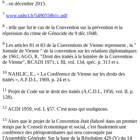
6
- en décembre 2015.
7
www.unhcr.fr/5490558b1c.pdf
8
- telle que fut le cas de la Convention sur la prévention et la
répression du crime de Génocide du 9 déc.1948.
9
Les articles 81 et 83 de la Conventions de Vienne reprennent , la "
formule de Vienne " de la convention sur les relations diplomatiques
de 1961; AGO, R. "Droit des traités à la lumière de la Convention
de Vienne", RCADI 1971, t. III, vol. 134, spéc. p. 313 et s.
10
NAHLIC, E., « La Conférence de Vienne sur les droits des
traités », A.F.D.I., 1969, p. 24 et s.
11
Projet de Code sur le droit des traités (A.C.D.I., 1956, vol. II, p.
128).
12
ACDI 1959, vol. I, §57. C'est nous qui soulignons.
13
Alors que le projet de la Convention était élaboré dans un premier
temps par le Conseil économique et social, c'est finalement une
conférence des plénipotentiaires qui sera convoquée par
l'Assemblée Générale; Sur la base de la Résolution 429 (V) du 14