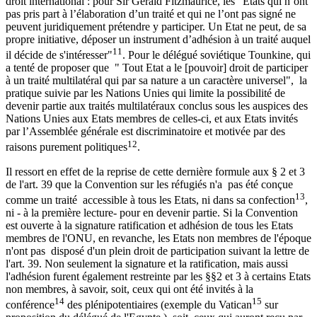
droit international : pour Sir Gerald Fitzmaurice, les "Etats qui n’ont
pas pris part à l’élaboration d’un traité et qui ne l’ont pas signé ne
peuvent juridiquement prétendre y participer. Un Etat ne peut, de sa
propre initiative, déposer un instrument d’adhésion à un traité auquel
11
il décide de s'intéresser"
. Pour le délégué soviétique Tounkine, qui
a tenté de proposer que " Tout Etat a le [pouvoir] droit de participer
à un traité multilatéral qui par sa nature a un caractère universel", la
pratique suivie par les Nations Unies qui limite la possibilité de
devenir partie aux traités multilatéraux conclus sous les auspices des
Nations Unies aux Etats membres de celles-ci, et aux Etats invités
par l’Assemblée générale est discriminatoire et motivée par des
12
raisons purement politiques
.
Il ressort en effet de la reprise de cette dernière formule aux § 2 et 3
de l'art. 39 que la Convention sur les réfugiés n'a pas été conçue
13
comme un traité accessible à tous les Etats, ni dans sa confection
,
ni - à la première lecture- pour en devenir partie. Si la Convention
est ouverte à la signature ratification et adhésion de tous les Etats
membres de l'ONU, en revanche, les Etats non membres de l'époque
n'ont pas disposé d'un plein droit de participation suivant la lettre de
l'art. 39. Non seulement la signature et la ratification, mais aussi
l'adhésion furent également restreinte par les §§2 et 3 à certains Etats
non membres, à savoir, soit, ceux qui ont été invités à la
14
15
conférence
des plénipotentiaires (exemple du Vatican
sur