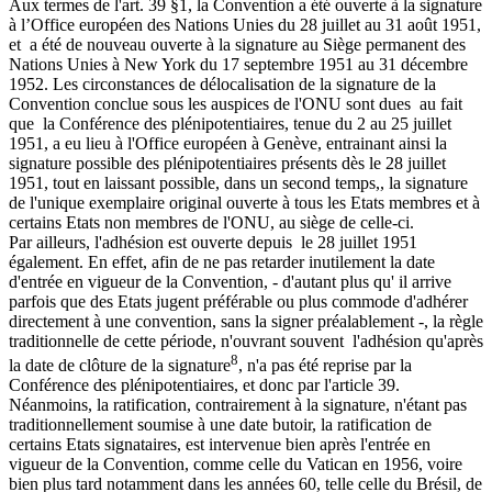
Aux termes de l'art. 39 §1, la Convention a été ouverte à la signature
à l’Office européen des Nations Unies du 28 juillet au 31 août 1951,
et a été de nouveau ouverte à la signature au Siège permanent des
Nations Unies à New York du 17 septembre 1951 au 31 décembre
1952. Les circonstances de délocalisation de la signature de la
Convention conclue sous les auspices de l'ONU sont dues au fait
que la Conférence des plénipotentiaires, tenue du 2 au 25 juillet
1951, a eu lieu à l'Office européen à Genève, entrainant ainsi la
signature possible des plénipotentiaires présents dès le 28 juillet
1951, tout en laissant possible, dans un second temps,, la signature
de l'unique exemplaire original ouverte à tous les Etats membres et à
certains Etats non membres de l'ONU, au siège de celle-ci.
Par ailleurs, l'adhésion est ouverte depuis le 28 juillet 1951
également. En effet, afin de ne pas retarder inutilement la date
d'entrée en vigueur de la Convention, - d'autant plus qu' il arrive
parfois que des Etats jugent préférable ou plus commode d'adhérer
directement à une convention, sans la signer préalablement -, la règle
traditionnelle de cette période, n'ouvrant souvent l'adhésion qu'après
8
la date de clôture de la signature
, n'a pas été reprise par la
Conférence des plénipotentiaires, et donc par l'article 39.
Néanmoins, la ratification, contrairement à la signature, n'étant pas
traditionnellement soumise à une date butoir, la ratification de
certains Etats signataires, est intervenue bien après l'entrée en
vigueur de la Convention, comme celle du Vatican en 1956, voire
bien plus tard notamment dans les années 60, telle celle du Brésil, de