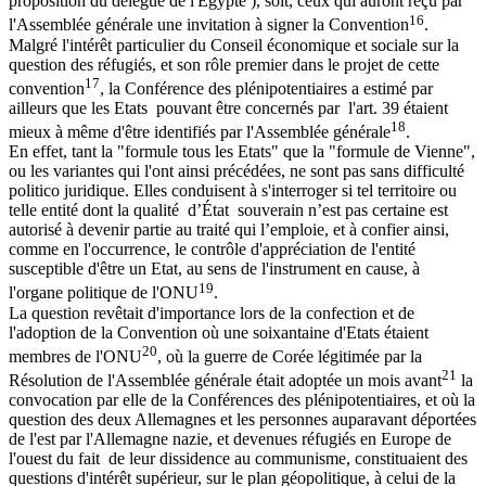
proposition du délégué de l'Egypte ), soit, ceux qui auront reçu par
16
l'Assemblée générale une invitation à signer la Convention
.
Malgré l'intérêt particulier du Conseil économique et sociale sur la
question des réfugiés, et son rôle premier dans le projet de cette
17
convention
, la Conférence des plénipotentiaires a estimé par
ailleurs que les Etats pouvant être concernés par l'art. 39 étaient
18
mieux à même d'être identifiés par l'Assemblée générale
.
En effet, tant la "formule tous les Etats" que la "formule de Vienne",
ou les variantes qui l'ont ainsi précédées, ne sont pas sans difficulté
politico juridique. Elles conduisent à s'interroger si tel territoire ou
telle entité dont la qualité d’État souverain n’est pas certaine est
autorisé à devenir partie au traité qui l’emploie, et à confier ainsi,
comme en l'occurrence, le contrôle d'appréciation de l'entité
susceptible d'être un Etat, au sens de l'instrument en cause, à
19
l'organe politique de l'ONU
.
La question revêtait d'importance lors de la confection et de
l'adoption de la Convention où une soixantaine d'Etats étaient
20
membres de l'ONU
, où la guerre de Corée légitimée par la
21
Résolution de l'Assemblée générale était adoptée un mois avant
la
convocation par elle de la Conférences des plénipotentiaires, et où la
question des deux Allemagnes et les personnes auparavant déportées
de l'est par l'Allemagne nazie, et devenues réfugiés en Europe de
l'ouest du fait de leur dissidence au communisme, constituaient des
questions d'intérêt supérieur, sur le plan géopolitique, à celui de la