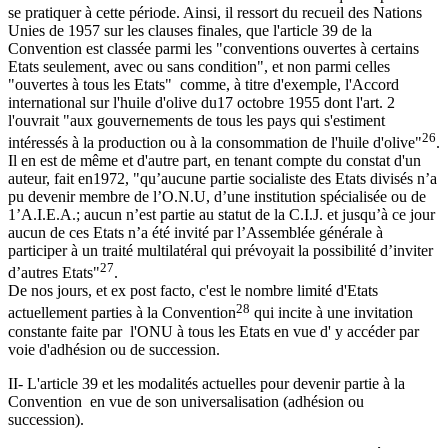
se pratiquer à cette période. Ainsi, il ressort du recueil des Nations
Unies de 1957 sur les clauses finales, que l'article 39 de la
Convention est classée parmi les "conventions ouvertes à certains
Etats seulement, avec ou sans condition", et non parmi celles
"ouvertes à tous les Etats" comme, à titre d'exemple, l'Accord
international sur l'huile d'olive du17 octobre 1955 dont l'art. 2
l'ouvrait "aux gouvernements de tous les pays qui s'estiment
26
intéressés à la production ou à la consommation de l'huile d'olive"
.
Il en est de même et d'autre part, en tenant compte du constat d'un
auteur, fait en1972, "qu’aucune partie socialiste des Etats divisés n’a
pu devenir membre de l’O.N.U, d’une institution spécialisée ou de
1’A.I.E.A.; aucun n’est partie au statut de la C.I.J. et jusqu’à ce jour
aucun de ces Etats n’a été invité par l’Assemblée générale à
participer à un traité multilatéral qui prévoyait la possibilité d’inviter
27
d’autres Etats"
.
De nos jours, et ex post facto, c'est le nombre limité d'Etats
28
actuellement parties à la Convention
qui incite à une invitation
constante faite par l'ONU à tous les Etats en vue d' y accéder par
voie d'adhésion ou de succession.
II- L'article 39 et les modalités actuelles pour devenir partie à la
Convention en vue de son universalisation (adhésion ou
succession).