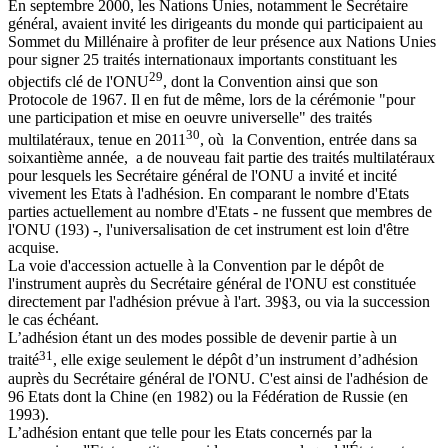
En septembre 2000, les Nations Unies, notamment le Secrétaire
général, avaient invité les dirigeants du monde qui participaient au
Sommet du Millénaire à profiter de leur présence aux Nations Unies
pour signer 25 traités internationaux importants constituant les
29
objectifs clé de l'ONU
, dont la Convention ainsi que son
Protocole de 1967. Il en fut de même, lors de la cérémonie "pour
une participation et mise en oeuvre universelle" des traités
30
multilatéraux, tenue en 2011
, où la Convention, entrée dans sa
soixantième année, a de nouveau fait partie des traités multilatéraux
pour lesquels les Secrétaire général de l'ONU a invité et incité
vivement les Etats à l'adhésion. En comparant le nombre d'Etats
parties actuellement au nombre d'Etats - ne fussent que membres de
l'ONU (193) -, l'universalisation de cet instrument est loin d'être
acquise.
La voie d'accession actuelle à la Convention par le dépôt de
l'instrument auprès du Secrétaire général de l'ONU est constituée
directement par l'adhésion prévue à l'art. 39§3, ou via la succession
le cas échéant.
L’adhésion étant un des modes possible de devenir partie à un
31
traité
, elle exige seulement le dépôt d’un instrument d’adhésion
auprès du Secrétaire général de l'ONU. C'est ainsi de l'adhésion de
96 Etats dont la Chine (en 1982) ou la Fédération de Russie (en
1993).
L’adhésion entant que telle pour les Etats concernés par la