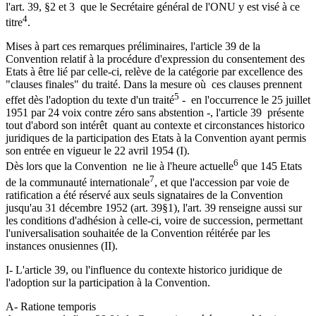
l'art. 39, §2 et 3 que le Secrétaire général de l'ONU y est visé à ce
4
titre
.
Mises à part ces remarques préliminaires, l'article 39 de la
Convention relatif à la procédure d'expression du consentement des
Etats à être lié par celle-ci, relève de la catégorie par excellence des
"clauses finales" du traité. Dans la mesure où ces clauses prennent
5
effet dès l'adoption du texte d'un traité
- en l'occurrence le 25 juillet
1951 par 24 voix contre zéro sans abstention -, l'article 39 présente
tout d'abord son intérêt quant au contexte et circonstances historico
juridiques de la participation des Etats à la Convention ayant permis
son entrée en vigueur le 22 avril 1954 (I).
6
Dès lors que la Convention ne lie à l'heure actuelle
que 145 Etats
7
de la communauté internationale
, et que l'accession par voie de
ratification a été réservé aux seuls signataires de la Convention
jusqu'au 31 décembre 1952 (art. 39§1), l'art. 39 renseigne aussi sur
les conditions d'adhésion à celle-ci, voire de succession, permettant
l'universalisation souhaitée de la Convention réitérée par les
instances onusiennes (II).
I- L'article 39, ou l'influence du contexte historico juridique de
l'adoption sur la participation à la Convention.
A- Ratione temporis