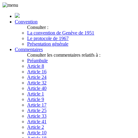
Convention
Consulter :
La convention de Genève de 1951
Le protocole de 1967
Présentation générale
Commentaires
Consulter les commentaires relatifs à :
Préambule
Article 8
Article 16
Article 24
Article 32
Article 40
Article 1
Article 9
Article 17
Article 25
Article 33
Article 41
Article 2
Article 10