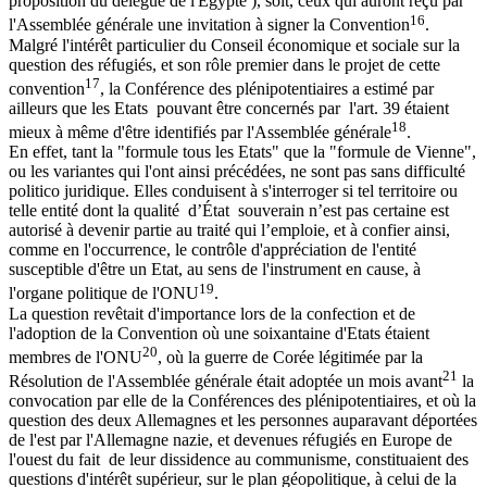
proposition du délégué de l'Egypte ), soit, ceux qui auront reçu par
16
l'Assemblée générale une invitation à signer la Convention
.
Malgré l'intérêt particulier du Conseil économique et sociale sur la
question des réfugiés, et son rôle premier dans le projet de cette
17
convention
, la Conférence des plénipotentiaires a estimé par
ailleurs que les Etats pouvant être concernés par l'art. 39 étaient
18
mieux à même d'être identifiés par l'Assemblée générale
.
En effet, tant la "formule tous les Etats" que la "formule de Vienne",
ou les variantes qui l'ont ainsi précédées, ne sont pas sans difficulté
politico juridique. Elles conduisent à s'interroger si tel territoire ou
telle entité dont la qualité d’État souverain n’est pas certaine est
autorisé à devenir partie au traité qui l’emploie, et à confier ainsi,
comme en l'occurrence, le contrôle d'appréciation de l'entité
susceptible d'être un Etat, au sens de l'instrument en cause, à
19
l'organe politique de l'ONU
.
La question revêtait d'importance lors de la confection et de
l'adoption de la Convention où une soixantaine d'Etats étaient
20
membres de l'ONU
, où la guerre de Corée légitimée par la
21
Résolution de l'Assemblée générale était adoptée un mois avant
la
convocation par elle de la Conférences des plénipotentiaires, et où la
question des deux Allemagnes et les personnes auparavant déportées
de l'est par l'Allemagne nazie, et devenues réfugiés en Europe de
l'ouest du fait de leur dissidence au communisme, constituaient des
questions d'intérêt supérieur, sur le plan géopolitique, à celui de la