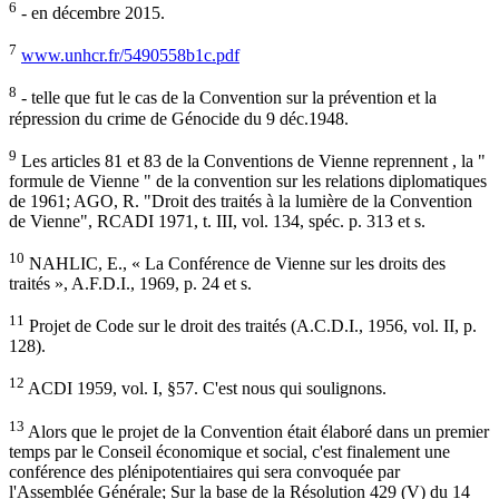
6
- en décembre 2015.
7
www.unhcr.fr/5490558b1c.pdf
8
- telle que fut le cas de la Convention sur la prévention et la
répression du crime de Génocide du 9 déc.1948.
9
Les articles 81 et 83 de la Conventions de Vienne reprennent , la "
formule de Vienne " de la convention sur les relations diplomatiques
de 1961; AGO, R. "Droit des traités à la lumière de la Convention
de Vienne", RCADI 1971, t. III, vol. 134, spéc. p. 313 et s.
10
NAHLIC, E., « La Conférence de Vienne sur les droits des
traités », A.F.D.I., 1969, p. 24 et s.
11
Projet de Code sur le droit des traités (A.C.D.I., 1956, vol. II, p.
128).
12
ACDI 1959, vol. I, §57. C'est nous qui soulignons.
13
Alors que le projet de la Convention était élaboré dans un premier
temps par le Conseil économique et social, c'est finalement une
conférence des plénipotentiaires qui sera convoquée par
l'Assemblée Générale; Sur la base de la Résolution 429 (V) du 14