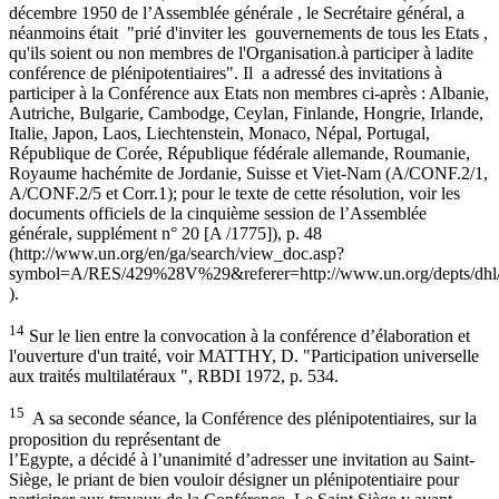
décembre 1950 de l’Assemblée générale , le Secrétaire général, a
néanmoins était "prié d'inviter les gouvernements de tous les Etats ,
qu'ils soient ou non membres de l'Organisation.à participer à ladite
conférence de plénipotentiaires". Il a adressé des invitations à
participer à la Conférence aux Etats non membres ci-après : Albanie,
Autriche, Bulgarie, Cambodge, Ceylan, Finlande, Hongrie, Irlande,
Italie, Japon, Laos, Liechtenstein, Monaco, Népal, Portugal,
République de Corée, République fédérale allemande, Roumanie,
Royaume hachémite de Jordanie, Suisse et Viet-Nam (A/CONF.2/1,
A/CONF.2/5 et Corr.1); pour le texte de cette résolution, voir les
documents officiels de la cinquième session de l’Assemblée
générale, supplément n° 20 [A /1775]), p. 48
(http://www.un.org/en/ga/search/view_doc.asp?
symbol=A/RES/429%28V%29&referer=http://www.un.org/depts/dhl/r
).
14
Sur le lien entre la convocation à la conférence d’élaboration et
l'ouverture d'un traité, voir MATTHY, D. "Participation universelle
aux traités multilatéraux ", RBDI 1972, p. 534.
15
A sa seconde séance, la Conférence des plénipotentiaires, sur la
proposition du représentant de
l’Egypte, a décidé à l’unanimité d’adresser une invitation au Saint-
Siège, le priant de bien vouloir désigner un plénipotentiaire pour