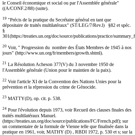
le Conseil économique et social ou par l'Assemblée générale"
((A/CONF.2/88) (suite).
19
"Précis de la pratique du Secrétaire général en tant que
dépositaire de traités multilatéraux" (ST/LEG/7/Rev.l) §82 et spéc.
§
301(https://treaties.un.org/doc/source/publications/practice/summary_f
20
Voir, " Progression du nombre des États Membres de 1945 à nos
jours" (http://www.un.org/fr/members/growth.shtml).
21
La Résolution Acheson 377(V) du 3 novembre 1950 de
l'Assemblée générale (Union pour le maintien de la paix).
22
Voir l'article XI de la Convention des Nations Unies pour la
prévention et la répression du crime de Génocide.
23
MATTY(D), op. cit. p. 538.
24
Pour l'évolution depuis 1973, voir Recueil des clauses finales des
traités multilatéraux Manuel.
(https://treaties.un.org/doc/source/publications/FC/French.pdf); sur
un commentaire de la formule de Vienne telle que finalisée dans la
pratique en 1961, voir, MATHY (D) , RBDI 1972, p. 530 et s; sur la