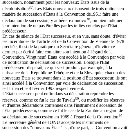
succession, notamment pour les nouveaux Etats issus de la
37
décolonisation
. Les Etats nouveaux disposent de trois options en
matière de succession d'Etats à la Convention de1951: faire une
38
déclaration de succession, y adhérer ex nuovo
, ou bien indiquer
leur intention de ne pas être liés par les traités conclus par l'Etat
prédécesseur.
En cas de silence de l'Etat successeur, et en vue, sans doute, d'éviter
les incertitudes de l'article 34 de la Convention de Vienne de 1978
précitée, il est de la pratique du Secrétaire général, d'inviter ce
dernier par écrit à faire connaître son intention à l'égard de la
Convention. Vingt neuf Etats ont accédé à la Convention par voie
de notification de déclaration de succession. Lorsque l'État
prédécesseur disparaît, ce qui s'est produit, par exemple, à la
naissance de la République Tchèque et de la Slovaquie, chacun des
nouveaux États se trouvant dans la position d'État successeur, ils ont
ainsi accédé à la Convention par voie de déclaration de succession,
le 11 mai et le 4 février 1993 respectivement.
L'Etat successeur peut enfin dans sa déclaration reprendre les
39
réserves, comme ce fut le cas de Tuvalu
, ou modifier les réserves
et d'autres déclarations contenues dans l'instrument d'accession de
l'Etat prédécesseur, comme ce fut le cas de la Zambie au regard de
40
sa déclaration de succession en 1969 à l'égard de la Convention
.
Le Secrétaire général de l'ONU accepte les instruments de
succession des "nouveaux États" si, d'une part, la Convention avait