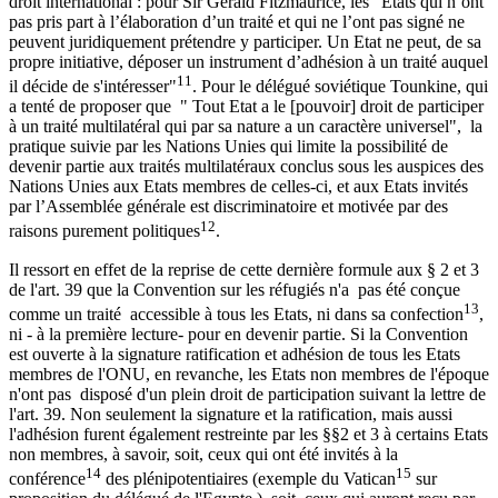
droit international : pour Sir Gerald Fitzmaurice, les "Etats qui n’ont
pas pris part à l’élaboration d’un traité et qui ne l’ont pas signé ne
peuvent juridiquement prétendre y participer. Un Etat ne peut, de sa
propre initiative, déposer un instrument d’adhésion à un traité auquel
11
il décide de s'intéresser"
. Pour le délégué soviétique Tounkine, qui
a tenté de proposer que " Tout Etat a le [pouvoir] droit de participer
à un traité multilatéral qui par sa nature a un caractère universel", la
pratique suivie par les Nations Unies qui limite la possibilité de
devenir partie aux traités multilatéraux conclus sous les auspices des
Nations Unies aux Etats membres de celles-ci, et aux Etats invités
par l’Assemblée générale est discriminatoire et motivée par des
12
raisons purement politiques
.
Il ressort en effet de la reprise de cette dernière formule aux § 2 et 3
de l'art. 39 que la Convention sur les réfugiés n'a pas été conçue
13
comme un traité accessible à tous les Etats, ni dans sa confection
,
ni - à la première lecture- pour en devenir partie. Si la Convention
est ouverte à la signature ratification et adhésion de tous les Etats
membres de l'ONU, en revanche, les Etats non membres de l'époque
n'ont pas disposé d'un plein droit de participation suivant la lettre de
l'art. 39. Non seulement la signature et la ratification, mais aussi
l'adhésion furent également restreinte par les §§2 et 3 à certains Etats
non membres, à savoir, soit, ceux qui ont été invités à la
14
15
conférence
des plénipotentiaires (exemple du Vatican
sur