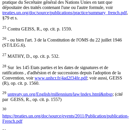
pratique du Secrétaire général des Nations Unies en tant que
dépositaire des traités contenant l'une ou l'autre formule, voir
treaties.un.org/doc/source/publications/practice/summary_french.pdf
,
§79 et s.
25
Contra GEISS, R., op. cit. p. 1559.
26
- ou bien l'art. 3 de la Constitution de l'OMS du 22 juillet 1946
(ST/LEG.6).
27
MATHY, D., op. cit. p. 532.
28
Sur les 145 Etats parties et les dates de signatures et de
ratifications , d'adhésion et de successions depuis l'adoption de la
Convention, voir
www.unhcr.fr/4ad2f34fe.pdf
; voir aussi, GEISS
(R), op. cit. p. 1560.
29
untreaty.un.org/English/millennium/law/index.html&nbsp
; (cité
par GEISS, R., op. cit. p. 1557)
30
https://treaties.un.org/doc/source/events/2011/Publication/publication-
French.pdf