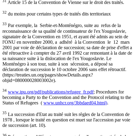
31
Article 15 de la Convention de Vienne sur le droit des traités.
32
du moins pour certains types de traités dits territoriaux
33
Par exemple, la Serbie-et-Monténégro, suite au refus de la
reconnaissance de sa qualité de continuateur de l'ex Yougoslavie,
signataire de la Convention en 1951, et ayant été admis au sein de
l'ONU en novembre 2000, a adhéré à la Convention le 12 mars
2001 par voie de déclaration de succession; sa date de prise d'effet a
été rétroactive à compter du 27 avril 1992 car remontant à la date de
sa naissance suite à la dislocation de l'ex Yougoslavie. Le
Monténégro à son tour, suite à son sécession, a déposé sa
déclaration de succession le 10 octobre 2006 sans effet rétroactif.
(https://treaties.un.org/pages/showDetails.aspx?
objid=080000028003002e).
34
www.ipu.org/pdf/publications/refugee_fr.pdf
; Procedures for
becoming a Party to the Convention and the Protocol relating to the
Status of Refugees (
www.unhcr.org/3bbdaed04.html)
.
35
La succession d'Etat au traité suit les règles de la Convention de
1978 , lorsque le traité en question est muet sur l'accession par voie
de succession (art. 10).
36