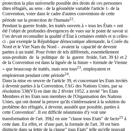
protection la plus universelle possible des droits de ces personnes
dites réfugiés, au sens - de la géométrie variable l'article 1- de la
Convention, voire dans le cadre d'autres conventions de cette
22
période sur la protection de l'humain
.
Pendant la guerre froide, les traités ouverts à « tous les États » ont
été l’objet de profondes divergences de vues sur le point de savoir si
l’on devait reconnaître la qualité d’État à certaines entités et si celles-
ci - par exemple la République démocratique allemande, la Corée du
Nord et le Viet Nam du Nord - avaient la capacité de devenir
parties à un traité. Pour éviter de tels différends, essentiellement
sous-produits de la politique de la guerre froide, l'art. 39 §1 et 2
de la Convention est dans la lignée de la future « formule de Vienne
23
» que beaucoup de traités, mais non tous
, employaient et
24
emploieront pendant cette période
.
Dans la mise en oeuvre de l'article 39, et concernant les Etats invités
à devenir parties à la Convention, l'AG des Nations Unies, par sa
résolution 538(VI) en date du 2 février 1952, a invité "les Etats
Membres et les Etats non membres de l'Organisation des Nations
Unies, qui ont donné la preuve qu'ils s'intéressaient à la solution du
problème des réfugiés, à devenir, aussitôt que possible, parties à
cette Convention". Il est difficile néanmoins d'y voir une
25
transformation de l'art. 39§2 en une "clause tous Etats" de facto
à
cette date. En effet, et d'une part, la formule de l'art. 39 est bien
distincte dans sa lettre de la clause" tous Etats" telle qu'elle pouvait