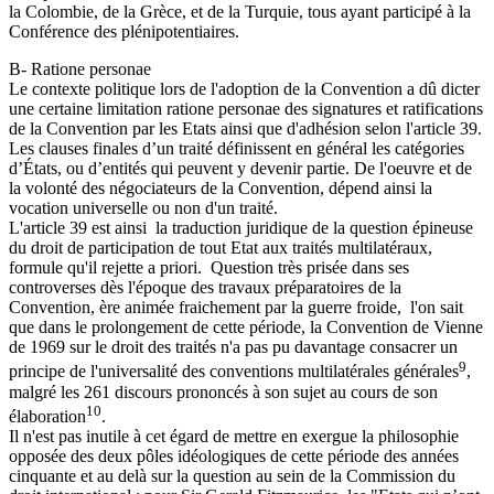
la Colombie, de la Grèce, et de la Turquie, tous ayant participé à la
Conférence des plénipotentiaires.
B- Ratione personae
Le contexte politique lors de l'adoption de la Convention a dû dicter
une certaine limitation ratione personae des signatures et ratifications
de la Convention par les Etats ainsi que d'adhésion selon l'article 39.
Les clauses finales d’un traité définissent en général les catégories
d’États, ou d’entités qui peuvent y devenir partie. De l'oeuvre et de
la volonté des négociateurs de la Convention, dépend ainsi la
vocation universelle ou non d'un traité.
L'article 39 est ainsi la traduction juridique de la question épineuse
du droit de participation de tout Etat aux traités multilatéraux,
formule qu'il rejette a priori. Question très prisée dans ses
controverses dès l'époque des travaux préparatoires de la
Convention, ère animée fraichement par la guerre froide, l'on sait
que dans le prolongement de cette période, la Convention de Vienne
de 1969 sur le droit des traités n'a pas pu davantage consacrer un
9
principe de l'universalité des conventions multilatérales générales
,
malgré les 261 discours prononcés à son sujet au cours de son
10
élaboration
.
Il n'est pas inutile à cet égard de mettre en exergue la philosophie
opposée des deux pôles idéologiques de cette période des années
cinquante et au delà sur la question au sein de la Commission du