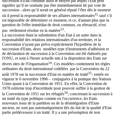
succession d'Etat constitue aussi le moyen par lequel l'État peut
signifier qu’il ne souhaite pas être immédiatement lié par voie de
succession - alors qu’il serait en général réputé l’être dès le moment
32
où il prend la responsabilité de ses affaires internationales
sauf s’il
est impossible de déterminer ce moment, et ce, d'autant plus que la
question de l'effet immédiat de droit commun, ou rétroactif, n'est
33
pas réellement résolue en la matière
.
La succession étant la substitution d'un Etat à un autre dans la
responsabilité des relations internationales d'un territoire, et la
Convention n'ayant pas prévu explicitement l'hypothèse de la
succession d'Etats, deux modèles type d'instruments d'adhésion et
de déclaration de succession à la Convention ont été élaborés par
l'ONU, et sont à l'heure actuelle mis à la disposition des Etats sur
34
divers sites de l'Organisation
. Ces modèles contiennent les règles
ordinaires du droit international codifiées par la Convention du 22
35
août 1978 sur la succession d'Etat en matière de traité
- entrée en
vigueur le 6 novembre 1996 - conjuguées à la pratique des Nations
Unies quant à la Convention de 1951. En effet, la Convention de
1978 enferme trop d'incertitude pour pouvoir suffire à la gestion de
36
la Convention de 1951 sur les réfugiés
; concernant la succession à
un traité du type politique comme en l'occurrence, les Etats
nouveaux issus de la partition ou de la désintégration d'Etats
anciens, ne sont pas automatiquement liés du fait de la qualité d'Etat
partie prédécesseur à un traité. Il y a une présomption de non