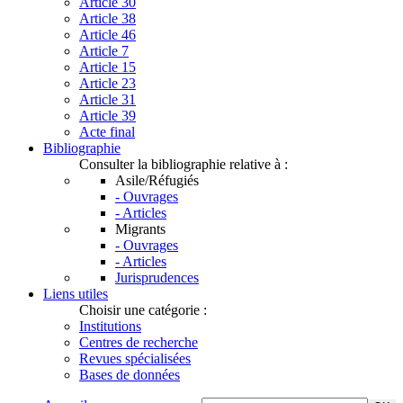
Article 30
Article 38
Article 46
Article 7
Article 15
Article 23
Article 31
Article 39
Acte final
Bibliographie
Consulter la bibliographie relative à :
Asile/Réfugiés
- Ouvrages
- Articles
Migrants
- Ouvrages
- Articles
Jurisprudences
Liens utiles
Choisir une catégorie :
Institutions
Centres de recherche
Revues spécialisées
Bases de données