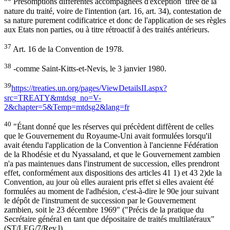
Présomptions différentes accompagnées d'exception tirée de la
nature du traité, voire de l'intention (art. 16, art. 34), contestation de
sa nature purement codificatrice et donc de l'application de ses règles
aux Etats non parties, ou à titre rétroactif à des traités antérieurs.
37
Art. 16 de la Convention de 1978.
38
-comme Saint-Kitts-et-Nevis, le 3 janvier 1980.
39
https://treaties.un.org/pages/ViewDetailsII.aspx?
src=TREATY&mtdsg_no=V-
2&chapter=5&Temp=mtdsg2&lang=fr
40
"Étant donné que les réserves qui précèdent diffèrent de celles
que le Gouvernement du Royaume-Uni avait formulées lorsqu'il
avait étendu l'application de la Convention à l'ancienne Fédération
de la Rhodésie et du Nyassaland, et que le Gouvernement zambien
n'a pas maintenues dans l'instrument de succession, elles prendront
effet, conformément aux dispositions des articles 41 1) et 43 2)de la
Convention, au jour où elles auraient pris effet si elles avaient été
formulées au moment de l'adhésion, c'est-à-dire le 90e jour suivant
le dépôt de l'instrument de succession par le Gouvernement
zambien, soit le 23 décembre 1969" ("Précis de la pratique du
Secrétaire général en tant que dépositaire de traités multilatéraux"
(ST/LEG/7/Rev.l)