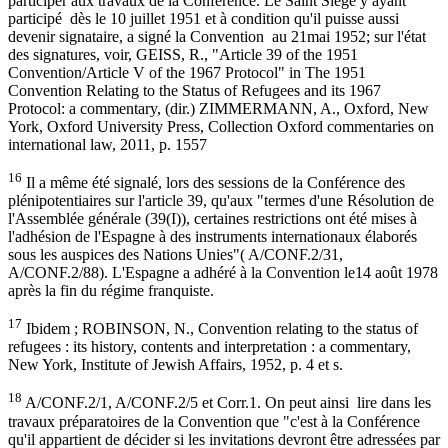
participer aux travaux de la Conférence. Le Saint Siège y ayant
participé dès le 10 juillet 1951 et à condition qu'il puisse aussi
devenir signataire, a signé la Convention au 21mai 1952; sur l'état
des signatures, voir, GEISS, R., "Article 39 of the 1951
Convention/Article V of the 1967 Protocol" in The 1951
Convention Relating to the Status of Refugees and its 1967
Protocol: a commentary, (dir.) ZIMMERMANN, A., Oxford, New
York, Oxford University Press, Collection Oxford commentaries on
international law, 2011, p. 1557
16
Il a même été signalé, lors des sessions de la Conférence des
plénipotentiaires sur l'article 39, qu'aux "termes d'une Résolution de
l'Assemblée générale (39(I)), certaines restrictions ont été mises à
l'adhésion de l'Espagne à des instruments internationaux élaborés
sous les auspices des Nations Unies"( A/CONF.2/31,
A/CONF.2/88). L'Espagne a adhéré à la Convention le14 août 1978
après la fin du régime franquiste.
17
Ibidem ; ROBINSON, N., Convention relating to the status of
refugees : its history, contents and interpretation : a commentary,
New York, Institute of Jewish Affairs, 1952, p. 4 et s.
18
A/CONF.2/1, A/CONF.2/5 et Corr.1. On peut ainsi lire dans les
travaux préparatoires de la Convention que "c'est à la Conférence
qu'il appartient de décider si les invitations devront être adressées par