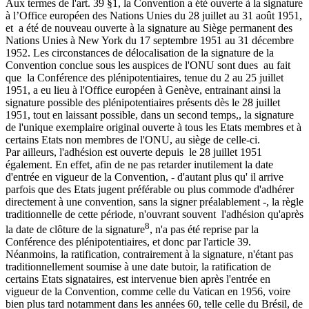
Aux termes de l'art. 39 §1, la Convention a été ouverte à la signature
à l’Office européen des Nations Unies du 28 juillet au 31 août 1951,
et a été de nouveau ouverte à la signature au Siège permanent des
Nations Unies à New York du 17 septembre 1951 au 31 décembre
1952. Les circonstances de délocalisation de la signature de la
Convention conclue sous les auspices de l'ONU sont dues au fait
que la Conférence des plénipotentiaires, tenue du 2 au 25 juillet
1951, a eu lieu à l'Office européen à Genève, entrainant ainsi la
signature possible des plénipotentiaires présents dès le 28 juillet
1951, tout en laissant possible, dans un second temps,, la signature
de l'unique exemplaire original ouverte à tous les Etats membres et à
certains Etats non membres de l'ONU, au siège de celle-ci.
Par ailleurs, l'adhésion est ouverte depuis le 28 juillet 1951
également. En effet, afin de ne pas retarder inutilement la date
d'entrée en vigueur de la Convention, - d'autant plus qu' il arrive
parfois que des Etats jugent préférable ou plus commode d'adhérer
directement à une convention, sans la signer préalablement -, la règle
traditionnelle de cette période, n'ouvrant souvent l'adhésion qu'après
8
la date de clôture de la signature
, n'a pas été reprise par la
Conférence des plénipotentiaires, et donc par l'article 39.
Néanmoins, la ratification, contrairement à la signature, n'étant pas
traditionnellement soumise à une date butoir, la ratification de
certains Etats signataires, est intervenue bien après l'entrée en
vigueur de la Convention, comme celle du Vatican en 1956, voire
bien plus tard notamment dans les années 60, telle celle du Brésil, de