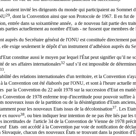
, avaient invité les dirigeants du monde qui participaient au Sommet d
29
'ONU
, dont la Convention ainsi que son Protocole de 1967. Il en fut d
on, entrée dans sa soixantième année, a de nouveau fait partie des trait
ts parties actuellement au nombre d'Etats - ne fussent que membres de l'
nt auprès du Secrétaire général de l'ONU est constituée directement par 
, elle exige seulement le dépôt d’un instrument d’adhésion auprès du Se
'Etat constitue aussi le moyen par lequel l'État peut signifier qu’il ne 
32
té de ses affaires internationales
sauf s’il est impossible de déterminer
33
.
abilité des relations internationales d'un territoire, et la Convention n'
 la Convention ont été élaborés par l'ONU, et sont à l'heure actuelle mis
ées par la Convention du 22 août 1978 sur la succession d'Etat en matièr
a Convention de 1978 enferme trop d'incertitude pour pouvoir suffire à 
s nouveaux issus de la partition ou de la désintégration d'Etats anciens,
37
otamment pour les nouveaux Etats issus de la décolonisation
. Les Etat
38
er ex nuovo
, ou bien indiquer leur intention de ne pas être liés par les 
es incertitudes de l'article 34 de la Convention de Vienne de 1978 précitée
 neuf Etats ont accédé à la Convention par voie de notification de déclar
 Slovaquie, chacun des nouveaux États se trouvant dans la position d'Ét