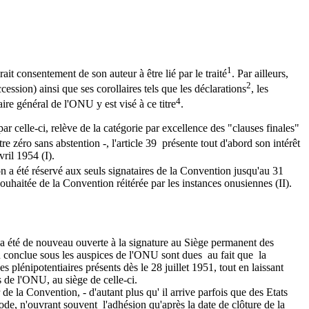
1
rait consentement de son auteur à être lié par le traité
. Par ailleurs,
2
cession) ainsi que ses corollaires tels que les déclarations
, les
4
taire général de l'ONU y est visé à ce titre
.
ar celle-ci, relève de la catégorie par excellence des "clauses finales"
re zéro sans abstention -, l'article 39 présente tout d'abord son intérêt
ril 1954 (I).
tion a été réservé aux seuls signataires de la Convention jusqu'au 31
souhaitée de la Convention réitérée par les instances onusiennes (II).
t a été de nouveau ouverte à la signature au Siège permanent des
 conclue sous les auspices de l'ONU sont dues au fait que la
s plénipotentiaires présents dès le 28 juillet 1951, tout en laissant
 de l'ONU, au siège de celle-ci.
 de la Convention, - d'autant plus qu' il arrive parfois que des Etats
ode, n'ouvrant souvent l'adhésion qu'après la date de clôture de la