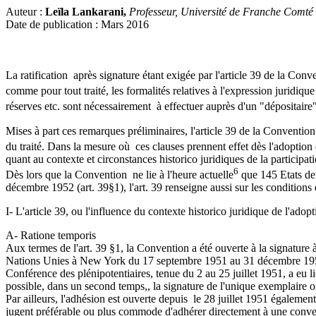
Auteur :
Leïla Lankarani,
Professeur, Université de Franche Comté
Date de publication : Mars 2016
La ratification après signature étant exigée par l'article 39 de la Conve
comme pour tout traité, les formalités relatives à l'expression juridiqu
réserves etc. sont nécessairement à effectuer auprès d'un "dépositaire
Mises à part ces remarques préliminaires, l'article 39 de la Convention 
du traité. Dans la mesure où ces clauses prennent effet dès l'adoption d
quant au contexte et circonstances historico juridiques de la participa
6
Dès lors que la Convention ne lie à l'heure actuelle
que 145 Etats de
décembre 1952 (art. 39§1), l'art. 39 renseigne aussi sur les conditions 
I- L'article 39, ou l'influence du contexte historico juridique de l'adop
A- Ratione temporis
Aux termes de l'art. 39 §1, la Convention a été ouverte à la signature
Nations Unies à New York du 17 septembre 1951 au 31 décembre 1952. 
Conférence des plénipotentiaires, tenue du 2 au 25 juillet 1951, a eu li
possible, dans un second temps,, la signature de l'unique exemplaire o
Par ailleurs, l'adhésion est ouverte depuis le 28 juillet 1951 également.
jugent préférable ou plus commode d'adhérer directement à une conventio