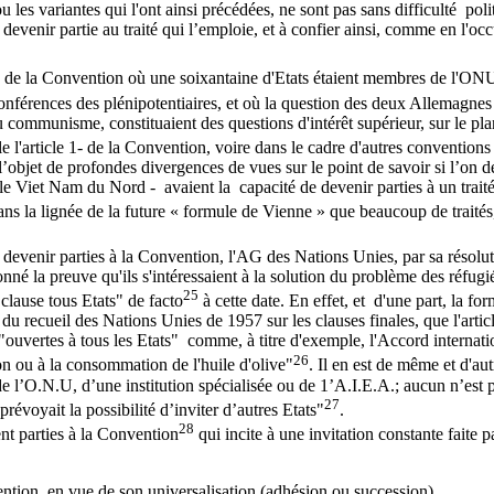
les variantes qui l'ont ainsi précédées, ne sont pas sans difficulté politic
 devenir partie au traité qui l’emploie, et à confier ainsi, comme en l'occu
ion de la Convention où une soixantaine d'Etats étaient membres de l'ON
onférences des plénipotentiaires, et où la question des deux Allemagnes 
 communisme, constituaient des questions d'intérêt supérieur, sur le plan
le l'article 1- de la Convention, voire dans le cadre d'autres conventions
 l’objet de profondes divergences de vues sur le point de savoir si l’on deva
Viet Nam du Nord - avaient la capacité de devenir parties à un traité.
dans la lignée de la future « formule de Vienne » que beaucoup de traité
 à devenir parties à la Convention, l'AG des Nations Unies, par sa résol
é la preuve qu'ils s'intéressaient à la solution du problème des réfugiés,
25
clause tous Etats" de facto
à cette date. En effet, et d'une part, la form
ort du recueil des Nations Unies de 1957 sur les clauses finales, que l'ar
"ouvertes à tous les Etats" comme, à titre d'exemple, l'Accord internation
26
on ou à la consommation de l'huile d'olive"
. Il en est de même et d'au
 l’O.N.U, d’une institution spécialisée ou de 1’A.I.E.A.; aucun n’est par
27
prévoyait la possibilité d’inviter d’autres Etats"
.
28
ent parties à la Convention
qui incite à une invitation constante faite
nvention en vue de son universalisation (adhésion ou succession).