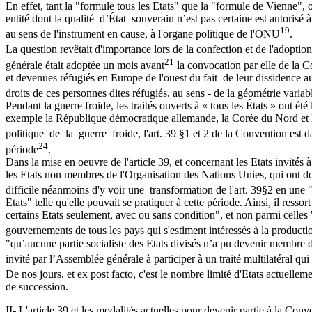
En effet, tant la "formule tous les Etats" que la "formule de Vienne", ou 
entité dont la qualité d’État souverain n’est pas certaine est autorisé à
19
au sens de l'instrument en cause, à l'organe politique de l'ONU
.
La question revêtait d'importance lors de la confection et de l'adopt
21
générale était adoptée un mois avant
la convocation par elle de la C
et devenues réfugiés en Europe de l'ouest du fait de leur dissidence au
droits de ces personnes dites réfugiés, au sens - de la géométrie variab
Pendant la guerre froide, les traités ouverts à « tous les États » ont été
exemple la République démocratique allemande, la Corée du Nord et le 
politique de la guerre froide, l'art. 39 §1 et 2 de la Convention est 
24
période
.
Dans la mise en oeuvre de l'article 39, et concernant les Etats invités
les Etats non membres de l'Organisation des Nations Unies, qui ont donn
difficile néanmoins d'y voir une transformation de l'art. 39§2 en une "
Etats" telle qu'elle pouvait se pratiquer à cette période. Ainsi, il ress
certains Etats seulement, avec ou sans condition", et non parmi celles 
gouvernements de tous les pays qui s'estiment intéressés à la producti
"qu’aucune partie socialiste des Etats divisés n’a pu devenir membre de
invité par l’Assemblée générale à participer à un traité multilatéral qui 
De nos jours, et ex post facto, c'est le nombre limité d'Etats actuellem
de succession.
II- L'article 39 et les modalités actuelles pour devenir partie à la Co