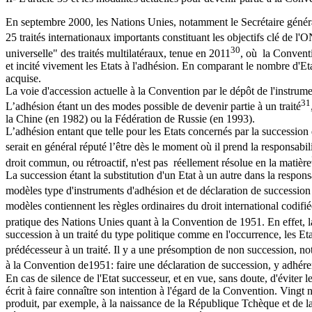
En septembre 2000, les Nations Unies, notamment le Secrétaire général
25 traités internationaux importants constituant les objectifs clé de l
30
universelle" des traités multilatéraux, tenue en 2011
, où la Conventi
et incité vivement les Etats à l'adhésion. En comparant le nombre d'Eta
acquise.
La voie d'accession actuelle à la Convention par le dépôt de l'instrume
31
L’adhésion étant un des modes possible de devenir partie à un traité
la Chine (en 1982) ou la Fédération de Russie (en 1993).
L’adhésion entant que telle pour les Etats concernés par la succession d
serait en général réputé l’être dès le moment où il prend la responsabili
droit commun, ou rétroactif, n'est pas réellement résolue en la matière
La succession étant la substitution d'un Etat à un autre dans la respons
modèles type d'instruments d'adhésion et de déclaration de succession à
modèles contiennent les règles ordinaires du droit international codifi
pratique des Nations Unies quant à la Convention de 1951. En effet, l
succession à un traité du type politique comme en l'occurrence, les Etat
prédécesseur à un traité. Il y a une présomption de non succession, n
à la Convention de1951: faire une déclaration de succession, y adhér
En cas de silence de l'Etat successeur, et en vue, sans doute, d'éviter l
écrit à faire connaître son intention à l'égard de la Convention. Vingt
produit, par exemple, à la naissance de la République Tchèque et de la