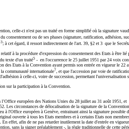
ntion, celle-ci n'est pas un traité en forme simplifié où la signature vaud
e du consentement ou de ses phases (signature, ratification, adhésion, suc
3
"
; à cet égard, il ressort indirectement de l'art. 39, §2 et 3 que le Secré
relatif à la procédure d'expression du consentement des Etats à être lié p
5
u texte d'un traité
- en l'occurrence le 25 juillet 1951 par 24 voix cont
tion des Etats à la Convention ayant permis son entrée en vigueur le 22 av
7
 la communauté internationale
, et que l'accession par voie de ratifica
d'adhésion à celle-ci, voire de succession, permettant l'universalisation 
tion sur la participation à la Convention.
 à l’Office européen des Nations Unies du 28 juillet au 31 août 1951, e
Les circonstances de délocalisation de la signature de la Convention
eu à l'Office européen à Genève, entrainant ainsi la signature possible de
riginal ouverte à tous les Etats membres et à certains Etats non membres
 En effet, afin de ne pas retarder inutilement la date d'entrée en vigueur
n, sans la signer préalablement -, la règle traditionnelle de cette péri