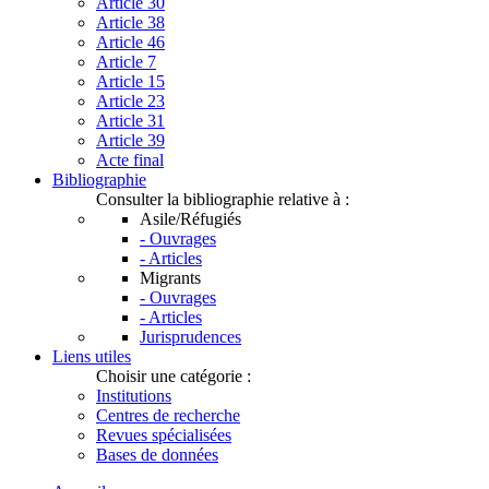
Article 30
Article 38
Article 46
Article 7
Article 15
Article 23
Article 31
Article 39
Acte final
Bibliographie
Consulter la bibliographie relative à :
Asile/Réfugiés
- Ouvrages
- Articles
Migrants
- Ouvrages
- Articles
Jurisprudences
Liens utiles
Choisir une catégorie :
Institutions
Centres de recherche
Revues spécialisées
Bases de données