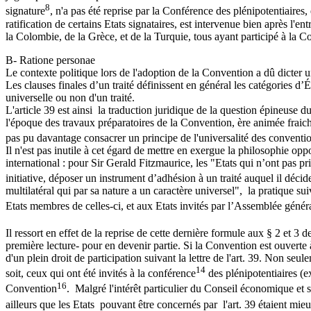
8
signature
, n'a pas été reprise par la Conférence des plénipotentiaires,
ratification de certains Etats signataires, est intervenue bien après l
la Colombie, de la Grèce, et de la Turquie, tous ayant participé à la C
B- Ratione personae
Le contexte politique lors de l'adoption de la Convention a dû dicter un
Les clauses finales d’un traité définissent en général les catégories d’
universelle ou non d'un traité.
L'article 39 est ainsi la traduction juridique de la question épineuse du
l'époque des travaux préparatoires de la Convention, ère animée fraich
pas pu davantage consacrer un principe de l'universalité des conventio
Il n'est pas inutile à cet égard de mettre en exergue la philosophie o
international : pour Sir Gerald Fitzmaurice, les "Etats qui n’ont pas pr
initiative, déposer un instrument d’adhésion à un traité auquel il décide
multilatéral qui par sa nature a un caractère universel", la pratique su
Etats membres de celles-ci, et aux Etats invités par l’Assemblée généra
Il ressort en effet de la reprise de cette dernière formule aux § 2 et 3
première lecture- pour en devenir partie. Si la Convention est ouverte
d'un plein droit de participation suivant la lettre de l'art. 39. Non seul
14
soit, ceux qui ont été invités à la conférence
des plénipotentiaires (
16
Convention
. Malgré l'intérêt particulier du Conseil économique et s
ailleurs que les Etats pouvant être concernés par l'art. 39 étaient mie