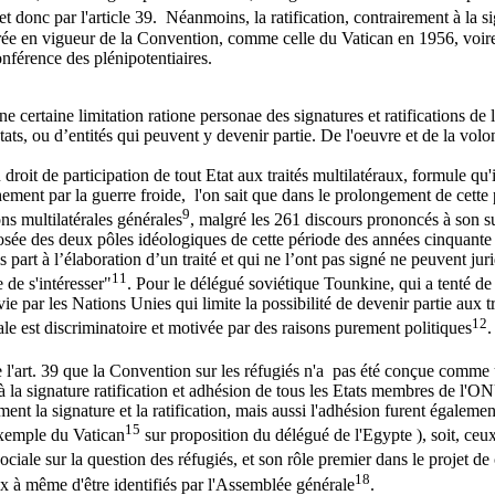
 et donc par l'article 39. Néanmoins, la ratification, contrairement à la s
'entrée en vigueur de la Convention, comme celle du Vatican en 1956, voir
onférence des plénipotentiaires.
e certaine limitation ratione personae des signatures et ratifications de 
États, ou d’entités qui peuvent y devenir partie. De l'oeuvre et de la vo
 droit de participation de tout Etat aux traités multilatéraux, formule qu'
ement par la guerre froide, l'on sait que dans le prolongement de cette 
9
ns multilatérales générales
, malgré les 261 discours prononcés à son s
pposée des deux pôles idéologiques de cette période des années cinquante
is part à l’élaboration d’un traité et qui ne l’ont pas signé ne peuvent j
11
 de s'intéresser"
. Pour le délégué soviétique Tounkine, qui a tenté de 
ivie par les Nations Unies qui limite la possibilité de devenir partie aux
12
le est discriminatoire et motivée par des raisons purement politiques
.
 de l'art. 39 que la Convention sur les réfugiés n'a pas été conçue comme 
 à la signature ratification et adhésion de tous les Etats membres de l
ement la signature et la ratification, mais aussi l'adhésion furent égaleme
15
exemple du Vatican
sur proposition du délégué de l'Egypte ), soit, ceu
ociale sur la question des réfugiés, et son rôle premier dans le projet de
18
ux à même d'être identifiés par l'Assemblée générale
.