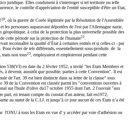
o juridique. Elles conduisent à s'interroger si tel territoire ou telle
rrence, le contrôle d'appréciation de l'entité susceptible d'être un Etat,
20
U
, où la guerre de Corée légitimée par la Résolution de l'Assemblée
et les personnes auparavant déportées de l'est par l'Allemagne nazie,
 géopolitique, à celui de la protection la plus universelle possible des
22
 de cette période sur la protection de l'humain
.
it reconnaître la qualité d’État à certaines entités et si celles-ci - par
 Pour éviter de tels différends, essentiellement sous-produits de la
23
s, mais non tous
, employaient et emploieront pendant cette
ution 538(VI) en date du 2 février 1952, a invité "les Etats Membres et
 à devenir, aussitôt que possible, parties à cette Convention". Il est
ule de l'art. 39 est bien distincte dans sa lettre de la clause" tous
ticle 39 de la Convention est classée parmi les "conventions ouvertes à
al sur l'huile d'olive du17 octobre 1955 dont l'art. 2 l'ouvrait "aux
tre part, en tenant compte du constat d'un auteur, fait en1972,
tie au statut de la C.I.J. et jusqu’à ce jour aucun de ces Etats n’a été
 par l'ONU à tous les Etats en vue d' y accéder par voie d'adhésion ou