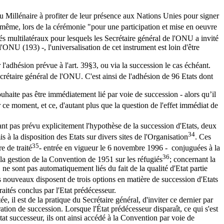
u Millénaire à profiter de leur présence aux Nations Unies pour signer
e même, lors de la cérémonie "pour une participation et mise en oeuvre
és multilatéraux pour lesquels les Secrétaire général de l'ONU a invité
ONU (193) -, l'universalisation de cet instrument est loin d'être
l'adhésion prévue à l'art. 39§3, ou via la succession le cas échéant.
crétaire général de l'ONU. C'est ainsi de l'adhésion de 96 Etats dont
souhaite pas être immédiatement lié par voie de succession - alors qu’il
 ce moment, et ce, d'autant plus que la question de l'effet immédiat de
ayant pas prévu explicitement l'hypothèse de la succession d'Etats, deux
34
 à la disposition des Etats sur divers sites de l'Organisation
. Ces
35
e de traité
- entrée en vigueur le 6 novembre 1996 - conjuguées à la
36
la gestion de la Convention de 1951 sur les réfugiés
; concernant la
 ne sont pas automatiquement liés du fait de la qualité d'Etat partie
s nouveaux disposent de trois options en matière de succession d'Etats
traités conclus par l'Etat prédécesseur.
, il est de la pratique du Secrétaire général, d'inviter ce dernier par
ation de succession. Lorsque l'État prédécesseur disparaît, ce qui s'est
at successeur, ils ont ainsi accédé à la Convention par voie de