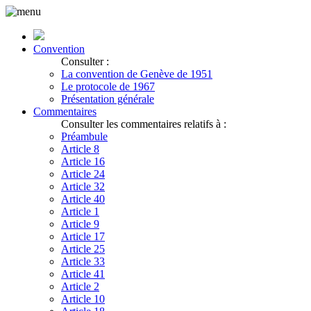
Convention
Consulter :
La convention de Genève de 1951
Le protocole de 1967
Présentation générale
Commentaires
Consulter les commentaires relatifs à :
Préambule
Article 8
Article 16
Article 24
Article 32
Article 40
Article 1
Article 9
Article 17
Article 25
Article 33
Article 41
Article 2
Article 10