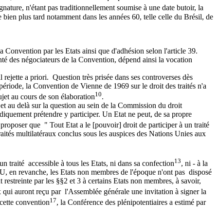
ignature, n'étant pas traditionnellement soumise à une date butoir, la
e bien plus tard notamment dans les années 60, telle celle du Brésil, de
la Convention par les Etats ainsi que d'adhésion selon l'article 39.
lonté des négociateurs de la Convention, dépend ainsi la vocation
il rejette a priori. Question très prisée dans ses controverses dès
période, la Convention de Vienne de 1969 sur le droit des traités n'a
10
ujet au cours de son élaboration
.
 et au delà sur la question au sein de la Commission du droit
uridiquement prétendre y participer. Un Etat ne peut, de sa propre
proposer que " Tout Etat a le [pouvoir] droit de participer à un traité
 traités multilatéraux conclus sous les auspices des Nations Unies aux
13
un traité accessible à tous les Etats, ni dans sa confection
, ni - à la
'ONU, en revanche, les Etats non membres de l'époque n'ont pas disposé
nt restreinte par les §§2 et 3 à certains Etats non membres, à savoir,
x qui auront reçu par l'Assemblée générale une invitation à signer la
17
 cette convention
, la Conférence des plénipotentiaires a estimé par