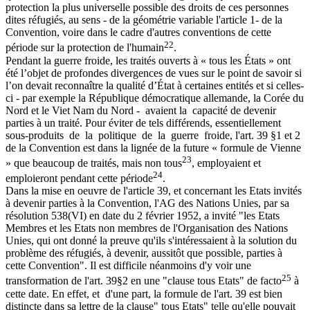
protection la plus universelle possible des droits de ces personnes
dites réfugiés, au sens - de la géométrie variable l'article 1- de la
Convention, voire dans le cadre d'autres conventions de cette
22
période sur la protection de l'humain
.
Pendant la guerre froide, les traités ouverts à « tous les États » ont
été l’objet de profondes divergences de vues sur le point de savoir si
l’on devait reconnaître la qualité d’État à certaines entités et si celles-
ci - par exemple la République démocratique allemande, la Corée du
Nord et le Viet Nam du Nord - avaient la capacité de devenir
parties à un traité. Pour éviter de tels différends, essentiellement
sous-produits de la politique de la guerre froide, l'art. 39 §1 et 2
de la Convention est dans la lignée de la future « formule de Vienne
23
» que beaucoup de traités, mais non tous
, employaient et
24
emploieront pendant cette période
.
Dans la mise en oeuvre de l'article 39, et concernant les Etats invités
à devenir parties à la Convention, l'AG des Nations Unies, par sa
résolution 538(VI) en date du 2 février 1952, a invité "les Etats
Membres et les Etats non membres de l'Organisation des Nations
Unies, qui ont donné la preuve qu'ils s'intéressaient à la solution du
problème des réfugiés, à devenir, aussitôt que possible, parties à
cette Convention". Il est difficile néanmoins d'y voir une
25
transformation de l'art. 39§2 en une "clause tous Etats" de facto
à
cette date. En effet, et d'une part, la formule de l'art. 39 est bien
distincte dans sa lettre de la clause" tous Etats" telle qu'elle pouvait