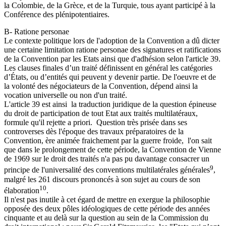
la Colombie, de la Grèce, et de la Turquie, tous ayant participé à la
Conférence des plénipotentiaires.
B- Ratione personae
Le contexte politique lors de l'adoption de la Convention a dû dicter
une certaine limitation ratione personae des signatures et ratifications
de la Convention par les Etats ainsi que d'adhésion selon l'article 39.
Les clauses finales d’un traité définissent en général les catégories
d’États, ou d’entités qui peuvent y devenir partie. De l'oeuvre et de
la volonté des négociateurs de la Convention, dépend ainsi la
vocation universelle ou non d'un traité.
L'article 39 est ainsi la traduction juridique de la question épineuse
du droit de participation de tout Etat aux traités multilatéraux,
formule qu'il rejette a priori. Question très prisée dans ses
controverses dès l'époque des travaux préparatoires de la
Convention, ère animée fraichement par la guerre froide, l'on sait
que dans le prolongement de cette période, la Convention de Vienne
de 1969 sur le droit des traités n'a pas pu davantage consacrer un
9
principe de l'universalité des conventions multilatérales générales
,
malgré les 261 discours prononcés à son sujet au cours de son
10
élaboration
.
Il n'est pas inutile à cet égard de mettre en exergue la philosophie
opposée des deux pôles idéologiques de cette période des années
cinquante et au delà sur la question au sein de la Commission du