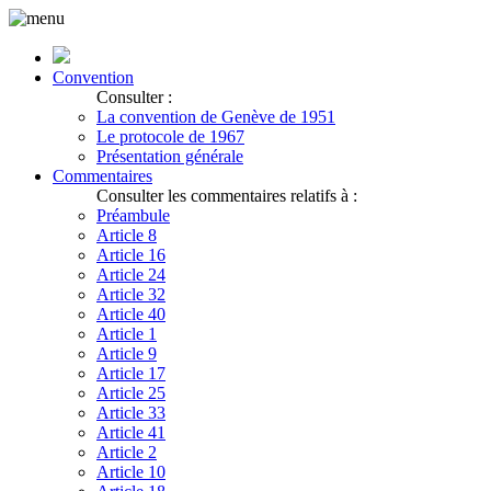
Convention
Consulter :
La convention de Genève de 1951
Le protocole de 1967
Présentation générale
Commentaires
Consulter les commentaires relatifs à :
Préambule
Article 8
Article 16
Article 24
Article 32
Article 40
Article 1
Article 9
Article 17
Article 25
Article 33
Article 41
Article 2
Article 10