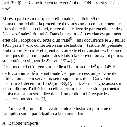
l'art. 39, §2 et 3 que le Secrétaire général de l'ONU y est visé à ce
4
titre
.
Mises à part ces remarques préliminaires, l'article 39 de la
Convention relatif à la procédure d'expression du consentement des
Etats à être lié par celle-ci, relève de la catégorie par excellence des
"clauses finales" du traité. Dans la mesure où ces clauses prennent
5
effet dès l'adoption du texte d'un traité
- en l'occurrence le 25 juillet
1951 par 24 voix contre zéro sans abstention -, l'article 39 présente
tout d'abord son intérêt quant au contexte et circonstances historico
juridiques de la participation des Etats à la Convention ayant permis
son entrée en vigueur le 22 avril 1954 (I).
6
Dès lors que la Convention ne lie à l'heure actuelle
que 145 Etats
7
de la communauté internationale
, et que l'accession par voie de
ratification a été réservé aux seuls signataires de la Convention
jusqu'au 31 décembre 1952 (art. 39§1), l'art. 39 renseigne aussi sur
les conditions d'adhésion à celle-ci, voire de succession, permettant
l'universalisation souhaitée de la Convention réitérée par les
instances onusiennes (II).
I- L'article 39, ou l'influence du contexte historico juridique de
l'adoption sur la participation à la Convention.
A- Ratione temporis