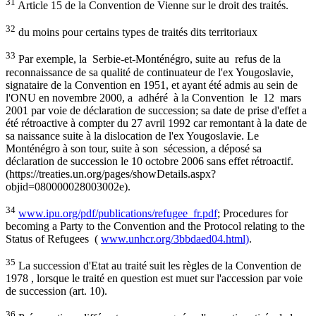
31
Article 15 de la Convention de Vienne sur le droit des traités.
32
du moins pour certains types de traités dits territoriaux
33
Par exemple, la Serbie-et-Monténégro, suite au refus de la
reconnaissance de sa qualité de continuateur de l'ex Yougoslavie,
signataire de la Convention en 1951, et ayant été admis au sein de
l'ONU en novembre 2000, a adhéré à la Convention le 12 mars
2001 par voie de déclaration de succession; sa date de prise d'effet a
été rétroactive à compter du 27 avril 1992 car remontant à la date de
sa naissance suite à la dislocation de l'ex Yougoslavie. Le
Monténégro à son tour, suite à son sécession, a déposé sa
déclaration de succession le 10 octobre 2006 sans effet rétroactif.
(https://treaties.un.org/pages/showDetails.aspx?
objid=080000028003002e).
34
www.ipu.org/pdf/publications/refugee_fr.pdf
; Procedures for
becoming a Party to the Convention and the Protocol relating to the
Status of Refugees (
www.unhcr.org/3bbdaed04.html)
.
35
La succession d'Etat au traité suit les règles de la Convention de
1978 , lorsque le traité en question est muet sur l'accession par voie
de succession (art. 10).
36