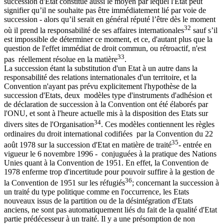
succession d'Etat constitue aussi le moyen par lequel l'État peut
signifier qu’il ne souhaite pas être immédiatement lié par voie de
succession - alors qu’il serait en général réputé l’être dès le moment
32
où il prend la responsabilité de ses affaires internationales
sauf s’il
est impossible de déterminer ce moment, et ce, d'autant plus que la
question de l'effet immédiat de droit commun, ou rétroactif, n'est
33
pas réellement résolue en la matière
.
La succession étant la substitution d'un Etat à un autre dans la
responsabilité des relations internationales d'un territoire, et la
Convention n'ayant pas prévu explicitement l'hypothèse de la
succession d'Etats, deux modèles type d'instruments d'adhésion et
de déclaration de succession à la Convention ont été élaborés par
l'ONU, et sont à l'heure actuelle mis à la disposition des Etats sur
34
divers sites de l'Organisation
. Ces modèles contiennent les règles
ordinaires du droit international codifiées par la Convention du 22
35
août 1978 sur la succession d'Etat en matière de traité
- entrée en
vigueur le 6 novembre 1996 - conjuguées à la pratique des Nations
Unies quant à la Convention de 1951. En effet, la Convention de
1978 enferme trop d'incertitude pour pouvoir suffire à la gestion de
36
la Convention de 1951 sur les réfugiés
; concernant la succession à
un traité du type politique comme en l'occurrence, les Etats
nouveaux issus de la partition ou de la désintégration d'Etats
anciens, ne sont pas automatiquement liés du fait de la qualité d'Etat
partie prédécesseur à un traité. Il y a une présomption de non