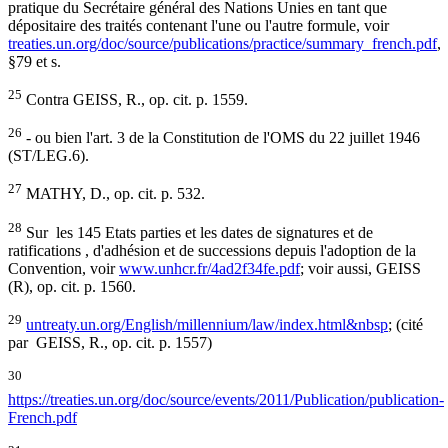
pratique du Secrétaire général des Nations Unies en tant que
dépositaire des traités contenant l'une ou l'autre formule, voir
treaties.un.org/doc/source/publications/practice/summary_french.pdf
,
§79 et s.
25
Contra GEISS, R., op. cit. p. 1559.
26
- ou bien l'art. 3 de la Constitution de l'OMS du 22 juillet 1946
(ST/LEG.6).
27
MATHY, D., op. cit. p. 532.
28
Sur les 145 Etats parties et les dates de signatures et de
ratifications , d'adhésion et de successions depuis l'adoption de la
Convention, voir
www.unhcr.fr/4ad2f34fe.pdf
; voir aussi, GEISS
(R), op. cit. p. 1560.
29
untreaty.un.org/English/millennium/law/index.html&nbsp
; (cité
par GEISS, R., op. cit. p. 1557)
30
https://treaties.un.org/doc/source/events/2011/Publication/publication-
French.pdf