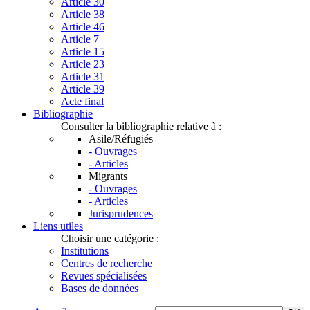
Article 30
Article 38
Article 46
Article 7
Article 15
Article 23
Article 31
Article 39
Acte final
Bibliographie
Consulter la bibliographie relative à :
Asile/Réfugiés
- Ouvrages
- Articles
Migrants
- Ouvrages
- Articles
Jurisprudences
Liens utiles
Choisir une catégorie :
Institutions
Centres de recherche
Revues spécialisées
Bases de données