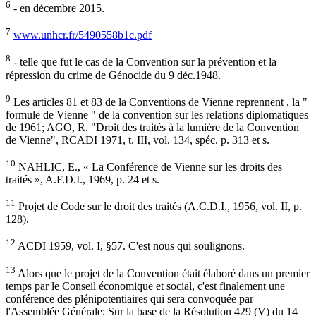
6
- en décembre 2015.
7
www.unhcr.fr/5490558b1c.pdf
8
- telle que fut le cas de la Convention sur la prévention et la
répression du crime de Génocide du 9 déc.1948.
9
Les articles 81 et 83 de la Conventions de Vienne reprennent , la "
formule de Vienne " de la convention sur les relations diplomatiques
de 1961; AGO, R. "Droit des traités à la lumière de la Convention
de Vienne", RCADI 1971, t. III, vol. 134, spéc. p. 313 et s.
10
NAHLIC, E., « La Conférence de Vienne sur les droits des
traités », A.F.D.I., 1969, p. 24 et s.
11
Projet de Code sur le droit des traités (A.C.D.I., 1956, vol. II, p.
128).
12
ACDI 1959, vol. I, §57. C'est nous qui soulignons.
13
Alors que le projet de la Convention était élaboré dans un premier
temps par le Conseil économique et social, c'est finalement une
conférence des plénipotentiaires qui sera convoquée par
l'Assemblée Générale; Sur la base de la Résolution 429 (V) du 14