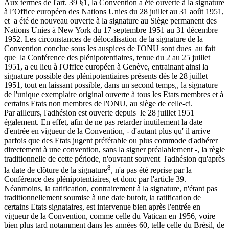
Aux termes de l'art. 39 §1, la Convention a été ouverte à la signature
à l’Office européen des Nations Unies du 28 juillet au 31 août 1951,
et a été de nouveau ouverte à la signature au Siège permanent des
Nations Unies à New York du 17 septembre 1951 au 31 décembre
1952. Les circonstances de délocalisation de la signature de la
Convention conclue sous les auspices de l'ONU sont dues au fait
que la Conférence des plénipotentiaires, tenue du 2 au 25 juillet
1951, a eu lieu à l'Office européen à Genève, entrainant ainsi la
signature possible des plénipotentiaires présents dès le 28 juillet
1951, tout en laissant possible, dans un second temps,, la signature
de l'unique exemplaire original ouverte à tous les Etats membres et à
certains Etats non membres de l'ONU, au siège de celle-ci.
Par ailleurs, l'adhésion est ouverte depuis le 28 juillet 1951
également. En effet, afin de ne pas retarder inutilement la date
d'entrée en vigueur de la Convention, - d'autant plus qu' il arrive
parfois que des Etats jugent préférable ou plus commode d'adhérer
directement à une convention, sans la signer préalablement -, la règle
traditionnelle de cette période, n'ouvrant souvent l'adhésion qu'après
8
la date de clôture de la signature
, n'a pas été reprise par la
Conférence des plénipotentiaires, et donc par l'article 39.
Néanmoins, la ratification, contrairement à la signature, n'étant pas
traditionnellement soumise à une date butoir, la ratification de
certains Etats signataires, est intervenue bien après l'entrée en
vigueur de la Convention, comme celle du Vatican en 1956, voire
bien plus tard notamment dans les années 60, telle celle du Brésil, de