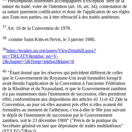
Présomptions différentes accompagnées d'exception tirée de la
nature du traité, voire de l'intention (art. 16, art. 34), contestation de
sa nature purement codificatrice et donc de l'application de ses règles
aux Etats non parties, ou à titre rétroactif à des traités antérieurs.
37
Art. 16 de la Convention de 1978.
38
-comme Saint-Kitts-et-Nevis, le 3 janvier 1980.
39
https://treaties.un.org/pages/ViewDetailsII.aspx?
src=TREATY&mtdsg_no=V-
2&chapter=5&Temp=mtdsg2&lang=fr
40
"Étant donné que les réserves qui précèdent diffèrent de celles
que le Gouvernement du Royaume-Uni avait formulées lorsqu'il
avait étendu l'application de la Convention à l'ancienne Fédération
de la Rhodésie et du Nyassaland, et que le Gouvernement zambien
n'a pas maintenues dans l'instrument de succession, elles prendront
effet, conformément aux dispositions des articles 41 1) et 43 2)de la
Convention, au jour où elles auraient pris effet si elles avaient été
formulées au moment de l'adhésion, c'est-à-dire le 90e jour suivant
le dépôt de l'instrument de succession par le Gouvernement
zambien, soit le 23 décembre 1969" ("Précis de la pratique du
Secrétaire général en tant que dépositaire de traités multilatéraux"
(ST/LEG/7/Rev.l)