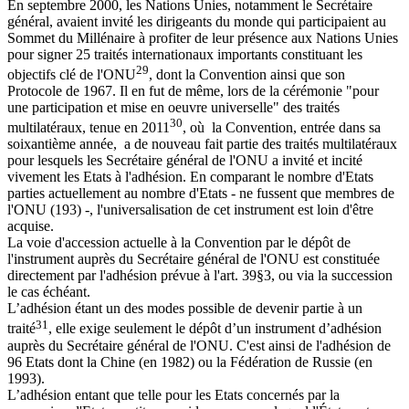
En septembre 2000, les Nations Unies, notamment le Secrétaire
général, avaient invité les dirigeants du monde qui participaient au
Sommet du Millénaire à profiter de leur présence aux Nations Unies
pour signer 25 traités internationaux importants constituant les
29
objectifs clé de l'ONU
, dont la Convention ainsi que son
Protocole de 1967. Il en fut de même, lors de la cérémonie "pour
une participation et mise en oeuvre universelle" des traités
30
multilatéraux, tenue en 2011
, où la Convention, entrée dans sa
soixantième année, a de nouveau fait partie des traités multilatéraux
pour lesquels les Secrétaire général de l'ONU a invité et incité
vivement les Etats à l'adhésion. En comparant le nombre d'Etats
parties actuellement au nombre d'Etats - ne fussent que membres de
l'ONU (193) -, l'universalisation de cet instrument est loin d'être
acquise.
La voie d'accession actuelle à la Convention par le dépôt de
l'instrument auprès du Secrétaire général de l'ONU est constituée
directement par l'adhésion prévue à l'art. 39§3, ou via la succession
le cas échéant.
L’adhésion étant un des modes possible de devenir partie à un
31
traité
, elle exige seulement le dépôt d’un instrument d’adhésion
auprès du Secrétaire général de l'ONU. C'est ainsi de l'adhésion de
96 Etats dont la Chine (en 1982) ou la Fédération de Russie (en
1993).
L’adhésion entant que telle pour les Etats concernés par la