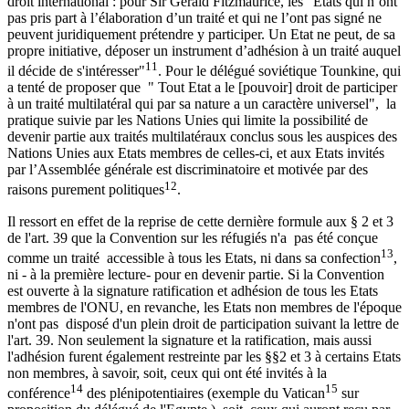
droit international : pour Sir Gerald Fitzmaurice, les "Etats qui n’ont
pas pris part à l’élaboration d’un traité et qui ne l’ont pas signé ne
peuvent juridiquement prétendre y participer. Un Etat ne peut, de sa
propre initiative, déposer un instrument d’adhésion à un traité auquel
11
il décide de s'intéresser"
. Pour le délégué soviétique Tounkine, qui
a tenté de proposer que " Tout Etat a le [pouvoir] droit de participer
à un traité multilatéral qui par sa nature a un caractère universel", la
pratique suivie par les Nations Unies qui limite la possibilité de
devenir partie aux traités multilatéraux conclus sous les auspices des
Nations Unies aux Etats membres de celles-ci, et aux Etats invités
par l’Assemblée générale est discriminatoire et motivée par des
12
raisons purement politiques
.
Il ressort en effet de la reprise de cette dernière formule aux § 2 et 3
de l'art. 39 que la Convention sur les réfugiés n'a pas été conçue
13
comme un traité accessible à tous les Etats, ni dans sa confection
,
ni - à la première lecture- pour en devenir partie. Si la Convention
est ouverte à la signature ratification et adhésion de tous les Etats
membres de l'ONU, en revanche, les Etats non membres de l'époque
n'ont pas disposé d'un plein droit de participation suivant la lettre de
l'art. 39. Non seulement la signature et la ratification, mais aussi
l'adhésion furent également restreinte par les §§2 et 3 à certains Etats
non membres, à savoir, soit, ceux qui ont été invités à la
14
15
conférence
des plénipotentiaires (exemple du Vatican
sur