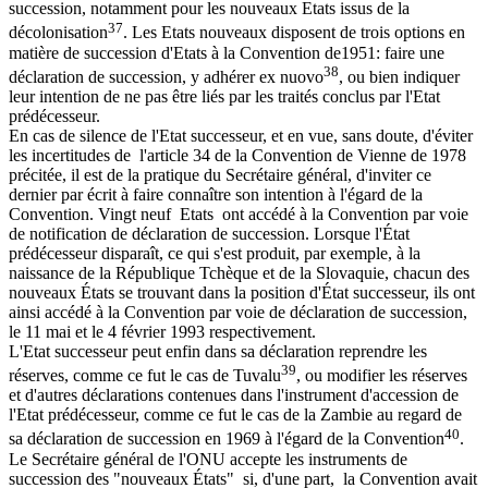
succession, notamment pour les nouveaux Etats issus de la
37
décolonisation
. Les Etats nouveaux disposent de trois options en
matière de succession d'Etats à la Convention de1951: faire une
38
déclaration de succession, y adhérer ex nuovo
, ou bien indiquer
leur intention de ne pas être liés par les traités conclus par l'Etat
prédécesseur.
En cas de silence de l'Etat successeur, et en vue, sans doute, d'éviter
les incertitudes de l'article 34 de la Convention de Vienne de 1978
précitée, il est de la pratique du Secrétaire général, d'inviter ce
dernier par écrit à faire connaître son intention à l'égard de la
Convention. Vingt neuf Etats ont accédé à la Convention par voie
de notification de déclaration de succession. Lorsque l'État
prédécesseur disparaît, ce qui s'est produit, par exemple, à la
naissance de la République Tchèque et de la Slovaquie, chacun des
nouveaux États se trouvant dans la position d'État successeur, ils ont
ainsi accédé à la Convention par voie de déclaration de succession,
le 11 mai et le 4 février 1993 respectivement.
L'Etat successeur peut enfin dans sa déclaration reprendre les
39
réserves, comme ce fut le cas de Tuvalu
, ou modifier les réserves
et d'autres déclarations contenues dans l'instrument d'accession de
l'Etat prédécesseur, comme ce fut le cas de la Zambie au regard de
40
sa déclaration de succession en 1969 à l'égard de la Convention
.
Le Secrétaire général de l'ONU accepte les instruments de
succession des "nouveaux États" si, d'une part, la Convention avait