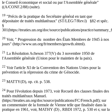
le Conseil économique et social ou par l'Assemblée générale"
((A/CONF.2/88) (suite).
19
"Précis de la pratique du Secrétaire général en tant que
dépositaire de traités multilatéraux" (ST/LEG/7/Rev.l) §82 et spéc.
§
301(https://treaties.un.org/doc/source/publications/practice/summary_f
20
Voir, " Progression du nombre des États Membres de 1945 à nos
jours" (http://www.un.org/fr/members/growth.shtml).
21
La Résolution Acheson 377(V) du 3 novembre 1950 de
l'Assemblée générale (Union pour le maintien de la paix).
22
Voir l'article XI de la Convention des Nations Unies pour la
prévention et la répression du crime de Génocide.
23
MATTY(D), op. cit. p. 538.
24
Pour l'évolution depuis 1973, voir Recueil des clauses finales des
traités multilatéraux Manuel.
(https://treaties.un.org/doc/source/publications/FC/French.pdf); sur
un commentaire de la formule de Vienne telle que finalisée dans la
pratique en 1961, voir, MATHY (D) , RBDI 1972, p. 530 et s; sur la