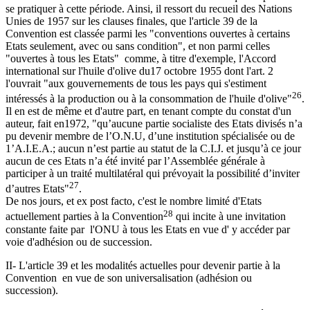
se pratiquer à cette période. Ainsi, il ressort du recueil des Nations
Unies de 1957 sur les clauses finales, que l'article 39 de la
Convention est classée parmi les "conventions ouvertes à certains
Etats seulement, avec ou sans condition", et non parmi celles
"ouvertes à tous les Etats" comme, à titre d'exemple, l'Accord
international sur l'huile d'olive du17 octobre 1955 dont l'art. 2
l'ouvrait "aux gouvernements de tous les pays qui s'estiment
26
intéressés à la production ou à la consommation de l'huile d'olive"
.
Il en est de même et d'autre part, en tenant compte du constat d'un
auteur, fait en1972, "qu’aucune partie socialiste des Etats divisés n’a
pu devenir membre de l’O.N.U, d’une institution spécialisée ou de
1’A.I.E.A.; aucun n’est partie au statut de la C.I.J. et jusqu’à ce jour
aucun de ces Etats n’a été invité par l’Assemblée générale à
participer à un traité multilatéral qui prévoyait la possibilité d’inviter
27
d’autres Etats"
.
De nos jours, et ex post facto, c'est le nombre limité d'Etats
28
actuellement parties à la Convention
qui incite à une invitation
constante faite par l'ONU à tous les Etats en vue d' y accéder par
voie d'adhésion ou de succession.
II- L'article 39 et les modalités actuelles pour devenir partie à la
Convention en vue de son universalisation (adhésion ou
succession).