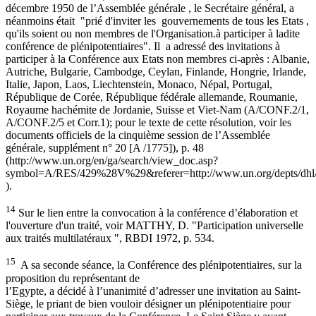
décembre 1950 de l’Assemblée générale , le Secrétaire général, a
néanmoins était "prié d'inviter les gouvernements de tous les Etats ,
qu'ils soient ou non membres de l'Organisation.à participer à ladite
conférence de plénipotentiaires". Il a adressé des invitations à
participer à la Conférence aux Etats non membres ci-après : Albanie,
Autriche, Bulgarie, Cambodge, Ceylan, Finlande, Hongrie, Irlande,
Italie, Japon, Laos, Liechtenstein, Monaco, Népal, Portugal,
République de Corée, République fédérale allemande, Roumanie,
Royaume hachémite de Jordanie, Suisse et Viet-Nam (A/CONF.2/1,
A/CONF.2/5 et Corr.1); pour le texte de cette résolution, voir les
documents officiels de la cinquième session de l’Assemblée
générale, supplément n° 20 [A /1775]), p. 48
(http://www.un.org/en/ga/search/view_doc.asp?
symbol=A/RES/429%28V%29&referer=http://www.un.org/depts/dhl/r
).
14
Sur le lien entre la convocation à la conférence d’élaboration et
l'ouverture d'un traité, voir MATTHY, D. "Participation universelle
aux traités multilatéraux ", RBDI 1972, p. 534.
15
A sa seconde séance, la Conférence des plénipotentiaires, sur la
proposition du représentant de
l’Egypte, a décidé à l’unanimité d’adresser une invitation au Saint-
Siège, le priant de bien vouloir désigner un plénipotentiaire pour