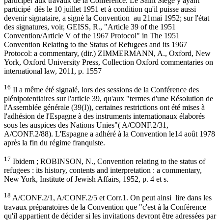
participer aux travaux de la Conférence. Le Saint Siège y ayant
participé dès le 10 juillet 1951 et à condition qu'il puisse aussi
devenir signataire, a signé la Convention au 21mai 1952; sur l'état
des signatures, voir, GEISS, R., "Article 39 of the 1951
Convention/Article V of the 1967 Protocol" in The 1951
Convention Relating to the Status of Refugees and its 1967
Protocol: a commentary, (dir.) ZIMMERMANN, A., Oxford, New
York, Oxford University Press, Collection Oxford commentaries on
international law, 2011, p. 1557
16
Il a même été signalé, lors des sessions de la Conférence des
plénipotentiaires sur l'article 39, qu'aux "termes d'une Résolution de
l'Assemblée générale (39(I)), certaines restrictions ont été mises à
l'adhésion de l'Espagne à des instruments internationaux élaborés
sous les auspices des Nations Unies"( A/CONF.2/31,
A/CONF.2/88). L'Espagne a adhéré à la Convention le14 août 1978
après la fin du régime franquiste.
17
Ibidem ; ROBINSON, N., Convention relating to the status of
refugees : its history, contents and interpretation : a commentary,
New York, Institute of Jewish Affairs, 1952, p. 4 et s.
18
A/CONF.2/1, A/CONF.2/5 et Corr.1. On peut ainsi lire dans les
travaux préparatoires de la Convention que "c'est à la Conférence
qu'il appartient de décider si les invitations devront être adressées par