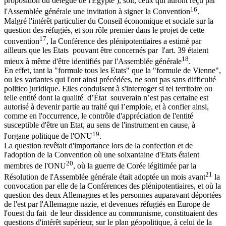
proposition du délégué de l'Egypte ), soit, ceux qui auront reçu par
16
l'Assemblée générale une invitation à signer la Convention
.
Malgré l'intérêt particulier du Conseil économique et sociale sur la
question des réfugiés, et son rôle premier dans le projet de cette
17
convention
, la Conférence des plénipotentiaires a estimé par
ailleurs que les Etats pouvant être concernés par l'art. 39 étaient
18
mieux à même d'être identifiés par l'Assemblée générale
.
En effet, tant la "formule tous les Etats" que la "formule de Vienne",
ou les variantes qui l'ont ainsi précédées, ne sont pas sans difficulté
politico juridique. Elles conduisent à s'interroger si tel territoire ou
telle entité dont la qualité d’État souverain n’est pas certaine est
autorisé à devenir partie au traité qui l’emploie, et à confier ainsi,
comme en l'occurrence, le contrôle d'appréciation de l'entité
susceptible d'être un Etat, au sens de l'instrument en cause, à
19
l'organe politique de l'ONU
.
La question revêtait d'importance lors de la confection et de
l'adoption de la Convention où une soixantaine d'Etats étaient
20
membres de l'ONU
, où la guerre de Corée légitimée par la
21
Résolution de l'Assemblée générale était adoptée un mois avant
la
convocation par elle de la Conférences des plénipotentiaires, et où la
question des deux Allemagnes et les personnes auparavant déportées
de l'est par l'Allemagne nazie, et devenues réfugiés en Europe de
l'ouest du fait de leur dissidence au communisme, constituaient des
questions d'intérêt supérieur, sur le plan géopolitique, à celui de la