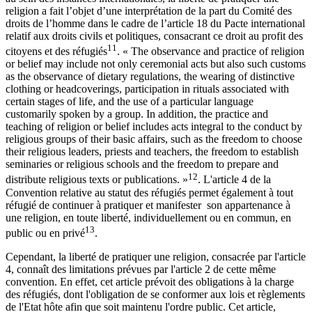
religion a fait l’objet d’une interprétation de la part du Comité des
droits de l’homme dans le cadre de l’article 18 du Pacte international
relatif aux droits civils et politiques, consacrant ce droit au profit des
11
citoyens et des réfugiés
. « The observance and practice of religion
or belief may include not only ceremonial acts but also such customs
as the observance of dietary regulations, the wearing of distinctive
clothing or headcoverings, participation in rituals associated with
certain stages of life, and the use of a particular language
customarily spoken by a group. In addition, the practice and
teaching of religion or belief includes acts integral to the conduct by
religious groups of their basic affairs, such as the freedom to choose
their religious leaders, priests and teachers, the freedom to establish
seminaries or religious schools and the freedom to prepare and
12
distribute religious texts or publications. »
. L'article 4 de la
Convention relative au statut des réfugiés permet également à tout
réfugié de continuer à pratiquer et manifester son appartenance à
une religion, en toute liberté, individuellement ou en commun, en
13
public ou en privé
.
Cependant, la liberté de pratiquer une religion, consacrée par l'article
4, connaît des limitations prévues par l'article 2 de cette même
convention. En effet, cet article prévoit des obligations à la charge
des réfugiés, dont l'obligation de se conformer aux lois et règlements
de l'Etat hôte afin que soit maintenu l'ordre public. Cet article,