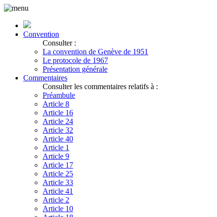
Convention
Consulter :
La convention de Genève de 1951
Le protocole de 1967
Présentation générale
Commentaires
Consulter les commentaires relatifs à :
Préambule
Article 8
Article 16
Article 24
Article 32
Article 40
Article 1
Article 9
Article 17
Article 25
Article 33
Article 41
Article 2
Article 10