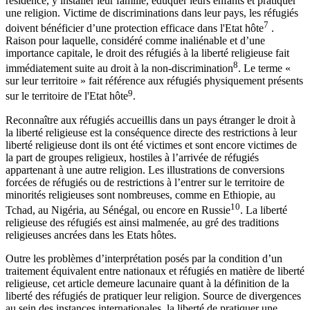
résidence, y installer leur famille, éduquer leurs enfants et pratiquer
une religion. Victime de discriminations dans leur pays, les réfugiés
7
doivent bénéficier d’une protection efficace dans l'Etat hôte
.
Raison pour laquelle, considéré comme inaliénable et d’une
importance capitale, le droit des réfugiés à la liberté religieuse fait
8
immédiatement suite au droit à la non-discrimination
. Le terme «
sur leur territoire » fait référence aux réfugiés physiquement présents
9
sur le territoire de l'Etat hôte
.
Reconnaître aux réfugiés accueillis dans un pays étranger le droit à
la liberté religieuse est la conséquence directe des restrictions à leur
liberté religieuse dont ils ont été victimes et sont encore victimes de
la part de groupes religieux, hostiles à l’arrivée de réfugiés
appartenant à une autre religion. Les illustrations de conversions
forcées de réfugiés ou de restrictions à l’entrer sur le territoire de
minorités religieuses sont nombreuses, comme en Ethiopie, au
10
Tchad, au Nigéria, au Sénégal, ou encore en Russie
. La liberté
religieuse des réfugiés est ainsi malmenée, au gré des traditions
religieuses ancrées dans les Etats hôtes.
Outre les problèmes d’interprétation posés par la condition d’un
traitement équivalent entre nationaux et réfugiés en matière de liberté
religieuse, cet article demeure lacunaire quant à la définition de la
liberté des réfugiés de pratiquer leur religion. Source de divergences
au sein des instances internationales, la liberté de pratiquer une