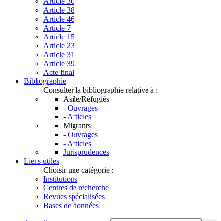
Article 30
Article 38
Article 46
Article 7
Article 15
Article 23
Article 31
Article 39
Acte final
Bibliographie
Consulter la bibliographie relative à :
Asile/Réfugiés
- Ouvrages
- Articles
Migrants
- Ouvrages
- Articles
Jurisprudences
Liens utiles
Choisir une catégorie :
Institutions
Centres de recherche
Revues spécialisées
Bases de données