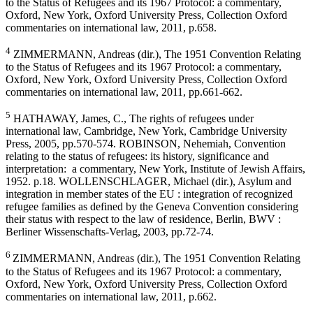
to the Status of Refugees and its 1967 Protocol: a commentary,
Oxford, New York, Oxford University Press, Collection Oxford
commentaries on international law, 2011, p.658.
4
ZIMMERMANN, Andreas (dir.), The 1951 Convention Relating
to the Status of Refugees and its 1967 Protocol: a commentary,
Oxford, New York, Oxford University Press, Collection Oxford
commentaries on international law, 2011, pp.661-662.
5
HATHAWAY, James, C., The rights of refugees under
international law, Cambridge, New York, Cambridge University
Press, 2005, pp.570-574. ROBINSON, Nehemiah, Convention
relating to the status of refugees: its history, significance and
interpretation: a commentary, New York, Institute of Jewish Affairs,
1952. p.18. WOLLENSCHLAGER, Michael (dir.), Asylum and
integration in member states of the EU : integration of recognized
refugee families as defined by the Geneva Convention considering
their status with respect to the law of residence, Berlin, BWV :
Berliner Wissenschafts-Verlag, 2003, pp.72-74.
6
ZIMMERMANN, Andreas (dir.), The 1951 Convention Relating
to the Status of Refugees and its 1967 Protocol: a commentary,
Oxford, New York, Oxford University Press, Collection Oxford
commentaries on international law, 2011, p.662.