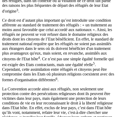
des réfugiés, dans un contexte où la violation de ce droit fait partie
des raisons les plus fréquentes de départ des réfugiés de leur Etat
3
d'origine
.
Ce droit est d’autant plus important qu’est introduite une condition
afférente au standard de traitement des réfugiés : « un traitement au
moins aussi favorable que celui accordé aux nationaux ». Ainsi, les
réfugiés ne peuvent se voir refuser dans le domaine religieux des
droits dont les citoyens de l’Etat bénéficient. En effet, le standard de
traitement national requière que les réfugiés ne soient pas assimilés
aux étrangers dans le sens où ils doivent bénéficier d'un traitement
plus avantageux qu'eux, mais soient, en revanche, assimilés aux
4
citoyens de l'Etat hôte
. Ce n’est pas une simple égalité formelle qui
5
est exigée des Etats contractants, mais une égalité réelle
.
Cependant, cette assimilation entre réfugiés et citoyens peut être
compromise dans les Etats où plusieurs religions coexistent avec des
6
formes d'organisation différentes
.
La Convention accorde ainsi aux réfugiés, non seulement une
protection contre des persécutions religieuses dont ils peuvent être
victimes dans leur pays, mais également une protection de leurs
conditions de vie en leur reconnaissant le droit à la liberté religieuse
dans l'Etat hôte. En effet, exclus de leur pays, c’est dans l'Etat hôte
qu’ils vont, notamment, refaire leur vie, c'est-à-dire chercher une