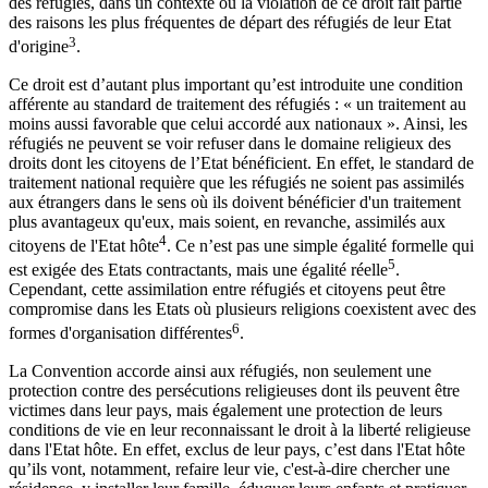
des réfugiés, dans un contexte où la violation de ce droit fait partie
des raisons les plus fréquentes de départ des réfugiés de leur Etat
3
d'origine
.
Ce droit est d’autant plus important qu’est introduite une condition
afférente au standard de traitement des réfugiés : « un traitement au
moins aussi favorable que celui accordé aux nationaux ». Ainsi, les
réfugiés ne peuvent se voir refuser dans le domaine religieux des
droits dont les citoyens de l’Etat bénéficient. En effet, le standard de
traitement national requière que les réfugiés ne soient pas assimilés
aux étrangers dans le sens où ils doivent bénéficier d'un traitement
plus avantageux qu'eux, mais soient, en revanche, assimilés aux
4
citoyens de l'Etat hôte
. Ce n’est pas une simple égalité formelle qui
5
est exigée des Etats contractants, mais une égalité réelle
.
Cependant, cette assimilation entre réfugiés et citoyens peut être
compromise dans les Etats où plusieurs religions coexistent avec des
6
formes d'organisation différentes
.
La Convention accorde ainsi aux réfugiés, non seulement une
protection contre des persécutions religieuses dont ils peuvent être
victimes dans leur pays, mais également une protection de leurs
conditions de vie en leur reconnaissant le droit à la liberté religieuse
dans l'Etat hôte. En effet, exclus de leur pays, c’est dans l'Etat hôte
qu’ils vont, notamment, refaire leur vie, c'est-à-dire chercher une