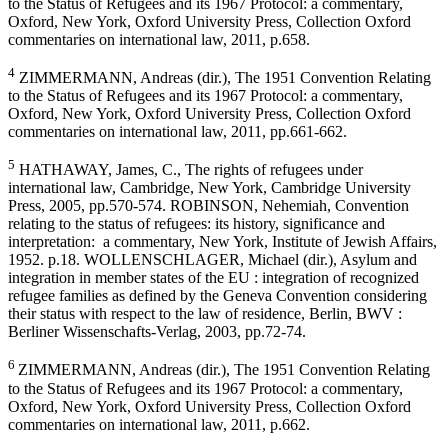
to the Status of Refugees and its 1967 Protocol: a commentary,
Oxford, New York, Oxford University Press, Collection Oxford
commentaries on international law, 2011, p.658.
4
ZIMMERMANN, Andreas (dir.), The 1951 Convention Relating
to the Status of Refugees and its 1967 Protocol: a commentary,
Oxford, New York, Oxford University Press, Collection Oxford
commentaries on international law, 2011, pp.661-662.
5
HATHAWAY, James, C., The rights of refugees under
international law, Cambridge, New York, Cambridge University
Press, 2005, pp.570-574. ROBINSON, Nehemiah, Convention
relating to the status of refugees: its history, significance and
interpretation: a commentary, New York, Institute of Jewish Affairs,
1952. p.18. WOLLENSCHLAGER, Michael (dir.), Asylum and
integration in member states of the EU : integration of recognized
refugee families as defined by the Geneva Convention considering
their status with respect to the law of residence, Berlin, BWV :
Berliner Wissenschafts-Verlag, 2003, pp.72-74.
6
ZIMMERMANN, Andreas (dir.), The 1951 Convention Relating
to the Status of Refugees and its 1967 Protocol: a commentary,
Oxford, New York, Oxford University Press, Collection Oxford
commentaries on international law, 2011, p.662.