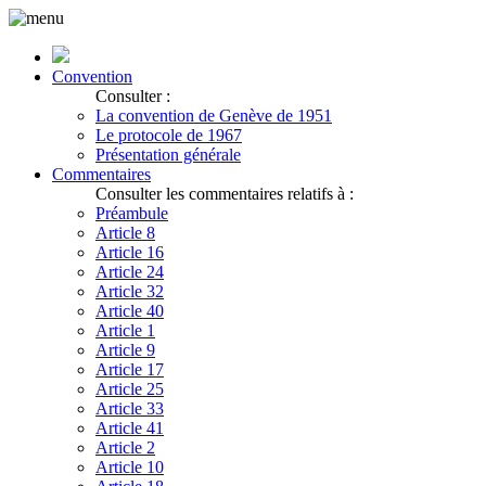
Convention
Consulter :
La convention de Genève de 1951
Le protocole de 1967
Présentation générale
Commentaires
Consulter les commentaires relatifs à :
Préambule
Article 8
Article 16
Article 24
Article 32
Article 40
Article 1
Article 9
Article 17
Article 25
Article 33
Article 41
Article 2
Article 10