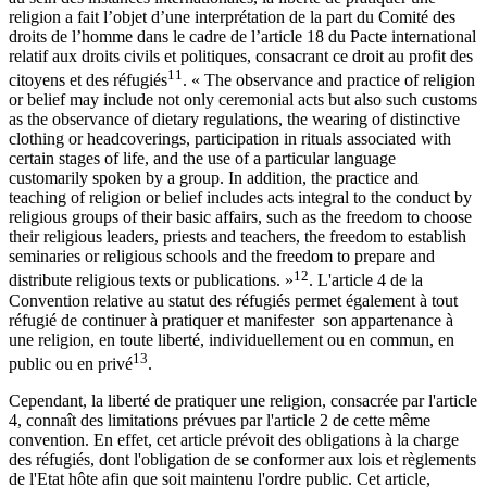
religion a fait l’objet d’une interprétation de la part du Comité des
droits de l’homme dans le cadre de l’article 18 du Pacte international
relatif aux droits civils et politiques, consacrant ce droit au profit des
11
citoyens et des réfugiés
. « The observance and practice of religion
or belief may include not only ceremonial acts but also such customs
as the observance of dietary regulations, the wearing of distinctive
clothing or headcoverings, participation in rituals associated with
certain stages of life, and the use of a particular language
customarily spoken by a group. In addition, the practice and
teaching of religion or belief includes acts integral to the conduct by
religious groups of their basic affairs, such as the freedom to choose
their religious leaders, priests and teachers, the freedom to establish
seminaries or religious schools and the freedom to prepare and
12
distribute religious texts or publications. »
. L'article 4 de la
Convention relative au statut des réfugiés permet également à tout
réfugié de continuer à pratiquer et manifester son appartenance à
une religion, en toute liberté, individuellement ou en commun, en
13
public ou en privé
.
Cependant, la liberté de pratiquer une religion, consacrée par l'article
4, connaît des limitations prévues par l'article 2 de cette même
convention. En effet, cet article prévoit des obligations à la charge
des réfugiés, dont l'obligation de se conformer aux lois et règlements
de l'Etat hôte afin que soit maintenu l'ordre public. Cet article,