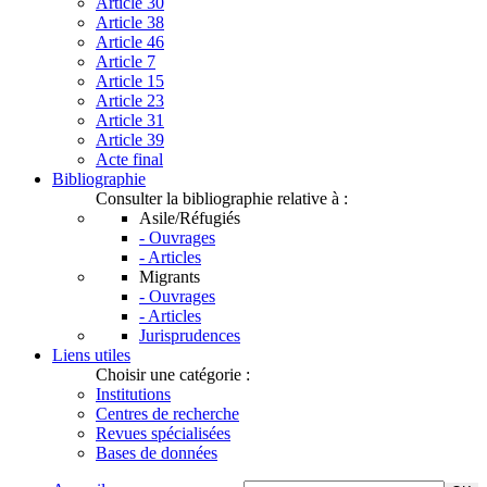
Article 30
Article 38
Article 46
Article 7
Article 15
Article 23
Article 31
Article 39
Acte final
Bibliographie
Consulter la bibliographie relative à :
Asile/Réfugiés
- Ouvrages
- Articles
Migrants
- Ouvrages
- Articles
Jurisprudences
Liens utiles
Choisir une catégorie :
Institutions
Centres de recherche
Revues spécialisées
Bases de données