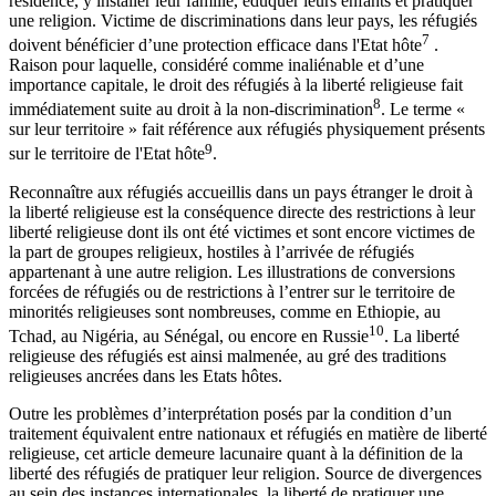
résidence, y installer leur famille, éduquer leurs enfants et pratiquer
une religion. Victime de discriminations dans leur pays, les réfugiés
7
doivent bénéficier d’une protection efficace dans l'Etat hôte
.
Raison pour laquelle, considéré comme inaliénable et d’une
importance capitale, le droit des réfugiés à la liberté religieuse fait
8
immédiatement suite au droit à la non-discrimination
. Le terme «
sur leur territoire » fait référence aux réfugiés physiquement présents
9
sur le territoire de l'Etat hôte
.
Reconnaître aux réfugiés accueillis dans un pays étranger le droit à
la liberté religieuse est la conséquence directe des restrictions à leur
liberté religieuse dont ils ont été victimes et sont encore victimes de
la part de groupes religieux, hostiles à l’arrivée de réfugiés
appartenant à une autre religion. Les illustrations de conversions
forcées de réfugiés ou de restrictions à l’entrer sur le territoire de
minorités religieuses sont nombreuses, comme en Ethiopie, au
10
Tchad, au Nigéria, au Sénégal, ou encore en Russie
. La liberté
religieuse des réfugiés est ainsi malmenée, au gré des traditions
religieuses ancrées dans les Etats hôtes.
Outre les problèmes d’interprétation posés par la condition d’un
traitement équivalent entre nationaux et réfugiés en matière de liberté
religieuse, cet article demeure lacunaire quant à la définition de la
liberté des réfugiés de pratiquer leur religion. Source de divergences
au sein des instances internationales, la liberté de pratiquer une