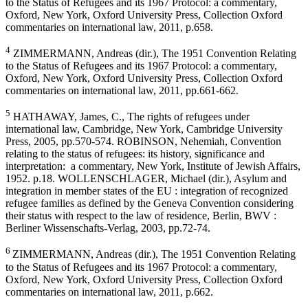
to the Status of Refugees and its 1967 Protocol: a commentary,
Oxford, New York, Oxford University Press, Collection Oxford
commentaries on international law, 2011, p.658.
4
ZIMMERMANN, Andreas (dir.), The 1951 Convention Relating
to the Status of Refugees and its 1967 Protocol: a commentary,
Oxford, New York, Oxford University Press, Collection Oxford
commentaries on international law, 2011, pp.661-662.
5
HATHAWAY, James, C., The rights of refugees under
international law, Cambridge, New York, Cambridge University
Press, 2005, pp.570-574. ROBINSON, Nehemiah, Convention
relating to the status of refugees: its history, significance and
interpretation: a commentary, New York, Institute of Jewish Affairs,
1952. p.18. WOLLENSCHLAGER, Michael (dir.), Asylum and
integration in member states of the EU : integration of recognized
refugee families as defined by the Geneva Convention considering
their status with respect to the law of residence, Berlin, BWV :
Berliner Wissenschafts-Verlag, 2003, pp.72-74.
6
ZIMMERMANN, Andreas (dir.), The 1951 Convention Relating
to the Status of Refugees and its 1967 Protocol: a commentary,
Oxford, New York, Oxford University Press, Collection Oxford
commentaries on international law, 2011, p.662.