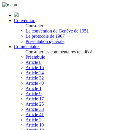
Convention
Consulter :
La convention de Genève de 1951
Le protocole de 1967
Présentation générale
Commentaires
Consulter les commentaires relatifs à :
Préambule
Article 8
Article 16
Article 24
Article 32
Article 40
Article 1
Article 9
Article 17
Article 25
Article 33
Article 41
Article 2
Article 10