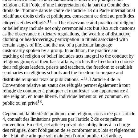
religion a fait l’objet d’une interprétation de la part du Comité des
droits de l’homme dans le cadre de l’article 18 du Pacte international
relatif aux droits civils et politiques, consacrant ce droit au profit des
11
citoyens et des réfugiés
. « The observance and practice of religion
or belief may include not only ceremonial acts but also such customs
as the observance of dietary regulations, the wearing of distinctive
clothing or headcoverings, participation in rituals associated with
certain stages of life, and the use of a particular language
customarily spoken by a group. In addition, the practice and
teaching of religion or belief includes acts integral to the conduct by
religious groups of their basic affairs, such as the freedom to choose
their religious leaders, priests and teachers, the freedom to establish
seminaries or religious schools and the freedom to prepare and
12
distribute religious texts or publications. »
. L'article 4 de la
Convention relative au statut des réfugiés permet également à tout
réfugié de continuer à pratiquer et manifester son appartenance à
une religion, en toute liberté, individuellement ou en commun, en
13
public ou en privé
.
Cependant, la liberté de pratiquer une religion, consacrée par l'article
4, connaît des limitations prévues par l'article 2 de cette même
convention. En effet, cet article prévoit des obligations à la charge
des réfugiés, dont l'obligation de se conformer aux lois et règlements
de l'Etat hôte afin que soit maintenu l'ordre public. Cet article,