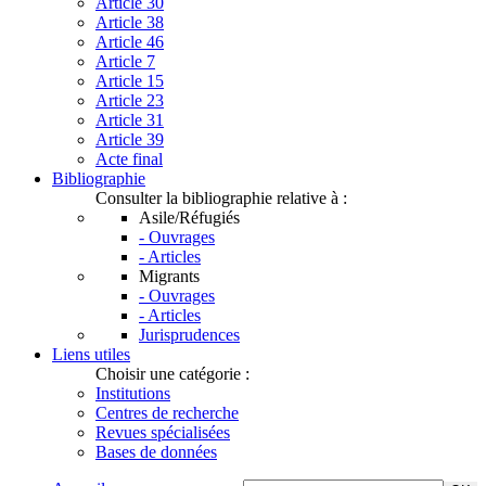
Article 30
Article 38
Article 46
Article 7
Article 15
Article 23
Article 31
Article 39
Acte final
Bibliographie
Consulter la bibliographie relative à :
Asile/Réfugiés
- Ouvrages
- Articles
Migrants
- Ouvrages
- Articles
Jurisprudences
Liens utiles
Choisir une catégorie :
Institutions
Centres de recherche
Revues spécialisées
Bases de données