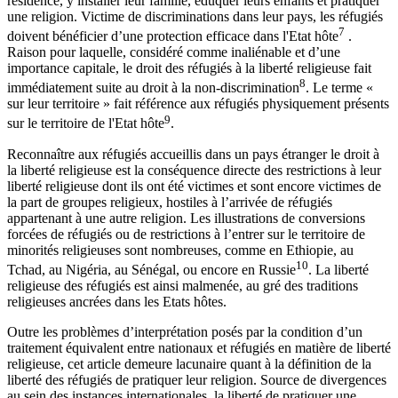
résidence, y installer leur famille, éduquer leurs enfants et pratiquer
une religion. Victime de discriminations dans leur pays, les réfugiés
7
doivent bénéficier d’une protection efficace dans l'Etat hôte
.
Raison pour laquelle, considéré comme inaliénable et d’une
importance capitale, le droit des réfugiés à la liberté religieuse fait
8
immédiatement suite au droit à la non-discrimination
. Le terme «
sur leur territoire » fait référence aux réfugiés physiquement présents
9
sur le territoire de l'Etat hôte
.
Reconnaître aux réfugiés accueillis dans un pays étranger le droit à
la liberté religieuse est la conséquence directe des restrictions à leur
liberté religieuse dont ils ont été victimes et sont encore victimes de
la part de groupes religieux, hostiles à l’arrivée de réfugiés
appartenant à une autre religion. Les illustrations de conversions
forcées de réfugiés ou de restrictions à l’entrer sur le territoire de
minorités religieuses sont nombreuses, comme en Ethiopie, au
10
Tchad, au Nigéria, au Sénégal, ou encore en Russie
. La liberté
religieuse des réfugiés est ainsi malmenée, au gré des traditions
religieuses ancrées dans les Etats hôtes.
Outre les problèmes d’interprétation posés par la condition d’un
traitement équivalent entre nationaux et réfugiés en matière de liberté
religieuse, cet article demeure lacunaire quant à la définition de la
liberté des réfugiés de pratiquer leur religion. Source de divergences
au sein des instances internationales, la liberté de pratiquer une