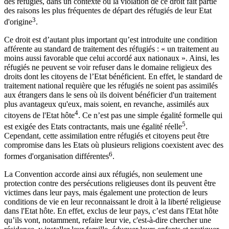
des réfugiés, dans un contexte où la violation de ce droit fait partie
des raisons les plus fréquentes de départ des réfugiés de leur Etat
3
d'origine
.
Ce droit est d’autant plus important qu’est introduite une condition
afférente au standard de traitement des réfugiés : « un traitement au
moins aussi favorable que celui accordé aux nationaux ». Ainsi, les
réfugiés ne peuvent se voir refuser dans le domaine religieux des
droits dont les citoyens de l’Etat bénéficient. En effet, le standard de
traitement national requière que les réfugiés ne soient pas assimilés
aux étrangers dans le sens où ils doivent bénéficier d'un traitement
plus avantageux qu'eux, mais soient, en revanche, assimilés aux
4
citoyens de l'Etat hôte
. Ce n’est pas une simple égalité formelle qui
5
est exigée des Etats contractants, mais une égalité réelle
.
Cependant, cette assimilation entre réfugiés et citoyens peut être
compromise dans les Etats où plusieurs religions coexistent avec des
6
formes d'organisation différentes
.
La Convention accorde ainsi aux réfugiés, non seulement une
protection contre des persécutions religieuses dont ils peuvent être
victimes dans leur pays, mais également une protection de leurs
conditions de vie en leur reconnaissant le droit à la liberté religieuse
dans l'Etat hôte. En effet, exclus de leur pays, c’est dans l'Etat hôte
qu’ils vont, notamment, refaire leur vie, c'est-à-dire chercher une