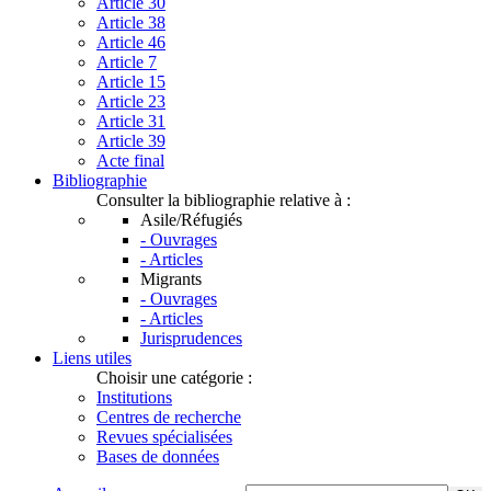
Article 30
Article 38
Article 46
Article 7
Article 15
Article 23
Article 31
Article 39
Acte final
Bibliographie
Consulter la bibliographie relative à :
Asile/Réfugiés
- Ouvrages
- Articles
Migrants
- Ouvrages
- Articles
Jurisprudences
Liens utiles
Choisir une catégorie :
Institutions
Centres de recherche
Revues spécialisées
Bases de données