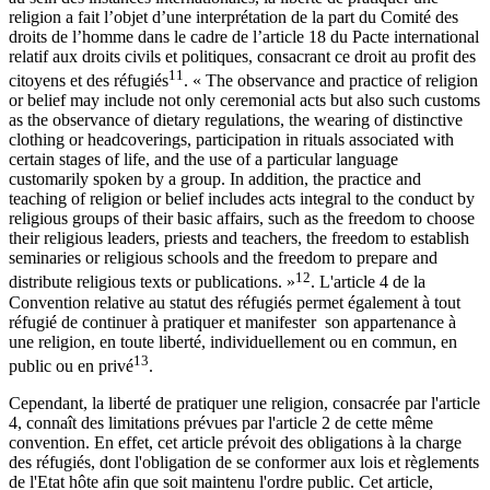
religion a fait l’objet d’une interprétation de la part du Comité des
droits de l’homme dans le cadre de l’article 18 du Pacte international
relatif aux droits civils et politiques, consacrant ce droit au profit des
11
citoyens et des réfugiés
. « The observance and practice of religion
or belief may include not only ceremonial acts but also such customs
as the observance of dietary regulations, the wearing of distinctive
clothing or headcoverings, participation in rituals associated with
certain stages of life, and the use of a particular language
customarily spoken by a group. In addition, the practice and
teaching of religion or belief includes acts integral to the conduct by
religious groups of their basic affairs, such as the freedom to choose
their religious leaders, priests and teachers, the freedom to establish
seminaries or religious schools and the freedom to prepare and
12
distribute religious texts or publications. »
. L'article 4 de la
Convention relative au statut des réfugiés permet également à tout
réfugié de continuer à pratiquer et manifester son appartenance à
une religion, en toute liberté, individuellement ou en commun, en
13
public ou en privé
.
Cependant, la liberté de pratiquer une religion, consacrée par l'article
4, connaît des limitations prévues par l'article 2 de cette même
convention. En effet, cet article prévoit des obligations à la charge
des réfugiés, dont l'obligation de se conformer aux lois et règlements
de l'Etat hôte afin que soit maintenu l'ordre public. Cet article,