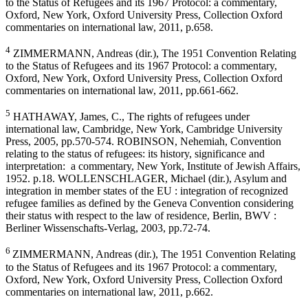
to the Status of Refugees and its 1967 Protocol: a commentary,
Oxford, New York, Oxford University Press, Collection Oxford
commentaries on international law, 2011, p.658.
4
ZIMMERMANN, Andreas (dir.), The 1951 Convention Relating
to the Status of Refugees and its 1967 Protocol: a commentary,
Oxford, New York, Oxford University Press, Collection Oxford
commentaries on international law, 2011, pp.661-662.
5
HATHAWAY, James, C., The rights of refugees under
international law, Cambridge, New York, Cambridge University
Press, 2005, pp.570-574. ROBINSON, Nehemiah, Convention
relating to the status of refugees: its history, significance and
interpretation: a commentary, New York, Institute of Jewish Affairs,
1952. p.18. WOLLENSCHLAGER, Michael (dir.), Asylum and
integration in member states of the EU : integration of recognized
refugee families as defined by the Geneva Convention considering
their status with respect to the law of residence, Berlin, BWV :
Berliner Wissenschafts-Verlag, 2003, pp.72-74.
6
ZIMMERMANN, Andreas (dir.), The 1951 Convention Relating
to the Status of Refugees and its 1967 Protocol: a commentary,
Oxford, New York, Oxford University Press, Collection Oxford
commentaries on international law, 2011, p.662.