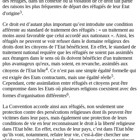
des réfugiés, dans un contexte où la violation de ce droit fait partie
des raisons les plus fréquentes de départ des réfugiés de leur Etat
3
d'origine
.
Ce droit est d’autant plus important qu’est introduite une condition
afférente au standard de traitement des réfugiés : « un traitement au
moins aussi favorable que celui accordé aux nationaux ». Ainsi, les
réfugiés ne peuvent se voir refuser dans le domaine religieux des
droits dont les citoyens de l’Etat bénéficient. En effet, le standard de
traitement national requière que les réfugiés ne soient pas assimilés
aux étrangers dans le sens où ils doivent bénéficier d'un traitement
plus avantageux qu'eux, mais soient, en revanche, assimilés aux
4
citoyens de l'Etat hôte
. Ce n’est pas une simple égalité formelle qui
5
est exigée des Etats contractants, mais une égalité réelle
.
Cependant, cette assimilation entre réfugiés et citoyens peut être
compromise dans les Etats où plusieurs religions coexistent avec des
6
formes d'organisation différentes
.
La Convention accorde ainsi aux réfugiés, non seulement une
protection contre des persécutions religieuses dont ils peuvent être
victimes dans leur pays, mais également une protection de leurs
conditions de vie en leur reconnaissant le droit à la liberté religieuse
dans l'Etat hôte. En effet, exclus de leur pays, c’est dans l'Etat hôte
qu’ils vont, notamment, refaire leur vie, c'est-à-dire chercher une