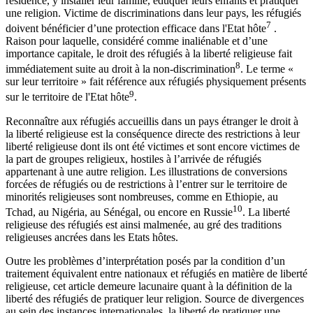
résidence, y installer leur famille, éduquer leurs enfants et pratiquer
une religion. Victime de discriminations dans leur pays, les réfugiés
7
doivent bénéficier d’une protection efficace dans l'Etat hôte
.
Raison pour laquelle, considéré comme inaliénable et d’une
importance capitale, le droit des réfugiés à la liberté religieuse fait
8
immédiatement suite au droit à la non-discrimination
. Le terme «
sur leur territoire » fait référence aux réfugiés physiquement présents
9
sur le territoire de l'Etat hôte
.
Reconnaître aux réfugiés accueillis dans un pays étranger le droit à
la liberté religieuse est la conséquence directe des restrictions à leur
liberté religieuse dont ils ont été victimes et sont encore victimes de
la part de groupes religieux, hostiles à l’arrivée de réfugiés
appartenant à une autre religion. Les illustrations de conversions
forcées de réfugiés ou de restrictions à l’entrer sur le territoire de
minorités religieuses sont nombreuses, comme en Ethiopie, au
10
Tchad, au Nigéria, au Sénégal, ou encore en Russie
. La liberté
religieuse des réfugiés est ainsi malmenée, au gré des traditions
religieuses ancrées dans les Etats hôtes.
Outre les problèmes d’interprétation posés par la condition d’un
traitement équivalent entre nationaux et réfugiés en matière de liberté
religieuse, cet article demeure lacunaire quant à la définition de la
liberté des réfugiés de pratiquer leur religion. Source de divergences
au sein des instances internationales, la liberté de pratiquer une