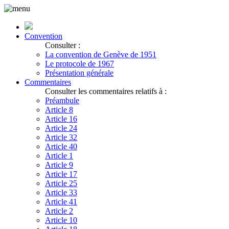
Convention
Consulter :
La convention de Genève de 1951
Le protocole de 1967
Présentation générale
Commentaires
Consulter les commentaires relatifs à :
Préambule
Article 8
Article 16
Article 24
Article 32
Article 40
Article 1
Article 9
Article 17
Article 25
Article 33
Article 41
Article 2
Article 10