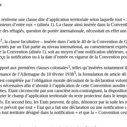
x
 renferme une clause dite d’application territoriale selon laquelle tout
u plusieurs d’entre eux » (alinéa 1). La clause ainsi insérée dans la Con
 des réfugiés, question de portée internationale, nécessitait en effet une 
2
s
, la clause facultative – insérée dans l’article 40 de la Convention de 
sentés par un Etat partie au niveau international, au consentement exprès
 la Convention (alinéa 1), soit au moyen d’une notification ultérieure, q
çu la notification ou à la date d’entrée en vigueur de la Convention pour 
3
pport aux premières clauses coloniales
, telles qu’insérées notamment d
5
ovenance de l’Allemagne du 10 février 1938
, la formulation de article 
n est complétée par l’obligation morale découlant de la déclaration volonta
s nécessaires afin d’aboutir à l’application de cette Convention auxdits 
es. Etant circonscrite par son caractère non-contraignant, la disposition 
arier le champ d’application territoriale du texte protecteur dans le temps
nés. En second lieu, les Etats peuvent, de plus, dénoncer par la suite les
ve prévoit que tout « Etat qui a fait une déclaration ou une notification 
ut territoire désigné dans la notification » et que la « Convention cesse