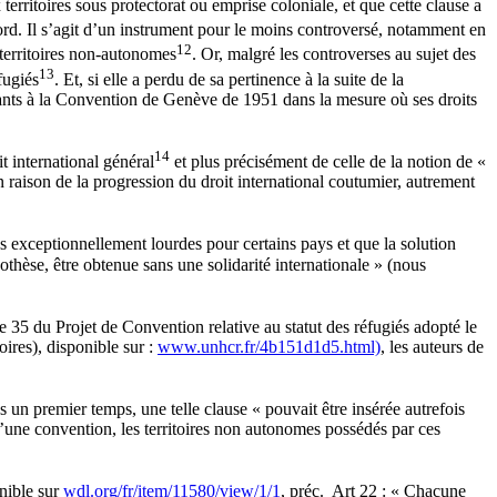
erritoires sous protectorat ou emprise coloniale, et que cette clause a
d. Il s’agit d’un instrument pour le moins controversé, notamment en
12
x territoires non-autonomes
. Or, malgré les controverses au sujet des
13
fugiés
. Et, si elle a perdu de sa pertinence à la suite de la
ndants à la Convention de Genève de 1951 dans la mesure où ses droits
14
it international général
et plus précisément de celle de la notion de «
 raison de la progression du droit international coutumier, autrement
s exceptionnellement lourdes pour certains pays et que la solution
othèse, être obtenue sans une solidarité internationale » (nous
le 35 du Projet de Convention relative au statut des réfugiés adopté le
ires), disponible sur :
www.unhcr.fr/4b151d1d5.html)
, les auteurs de
s un premier temps, une telle clause « pouvait être insérée autrefois
d’une convention, les territoires non autonomes possédés par ces
nible sur
wdl.org/fr/item/11580/view/1/1
, préc. Art 22 : « Chacune