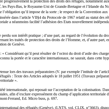
dre progressivement la protection des droits des réfugiés, notamment aux t
0
, les Pays-Bas, le Royaume-Uni de Grande-Bretagne et l’Irlande du Nor
ar l’obligation qu’il impose de la sorte ; le respect de la Convention au
é insérée dans l’article VII§4 du Protocole de 1967 relatif au statut des ré
rritoriale a néanmoins facilité l’adhésion des Etats nouvellement indépe
e perdu son intérêt pratique ; d’une part, au regard de l’évolution du dro
ant les traités de protection des droits de l’Homme, et, d’autre part, en
ention de Genève.
 Considérant qu’il peut résulter de l’octroi du droit d’asile des charge
onnu la portée et le caractère internationaux, ne saurait, dans cette hyp
nue lors des travaux préparatoires (V. par exemple l’intitule de l’artic
fugiés : Texte des Articles adoptés le 18 juillet 1951 (Travaux préparato
rritoriale ».
été internationale, qui reposait sur l’acceptation de la colonisation. Dan
iales, afin d’exclure expressément du champ d’application territoriale 
mont-Ferrand, Ed. Micro buss, p. 697.
 international des réfugiés (Genève), (LNTS, vol. CLIX, n°3663), dispo