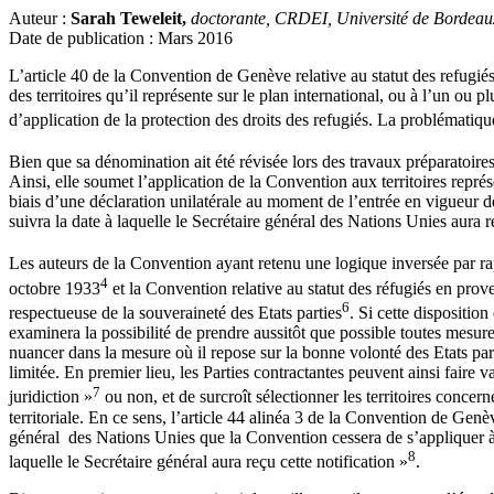
Auteur :
Sarah Teweleit,
doctorante, CRDEI, Université de Bordeau
Date de publication : Mars 2016
L’article 40 de la Convention de Genève relative au statut des refugiés
des territoires qu’il représente sur le plan international, ou à l’un o
d’application de la protection des droits des refugiés. La problématique
Bien que sa dénomination ait été révisée lors des travaux préparatoire
Ainsi, elle soumet l’application de la Convention aux territoires repré
biais d’une déclaration unilatérale au moment de l’entrée en vigueur de
suivra la date à laquelle le Secrétaire général des Nations Unies aura re
Les auteurs de la Convention ayant retenu une logique inversée par ra
4
octobre 1933
et la Convention relative au statut des réfugiés en pr
6
respectueuse de la souveraineté des Etats parties
. Si cette dispositio
examinera la possibilité de prendre aussitôt que possible toutes mesure
nuancer dans la mesure où il repose sur la bonne volonté des Etats parti
limitée. En premier lieu, les Parties contractantes peuvent ainsi faire v
7
juridiction »
ou non, et de surcroît sélectionner les territoires concer
territoriale. En ce sens, l’article 44 alinéa 3 de la Convention de Genè
général des Nations Unies que la Convention cessera de s’appliquer à to
8
laquelle le Secrétaire général aura reçu cette notification »
.