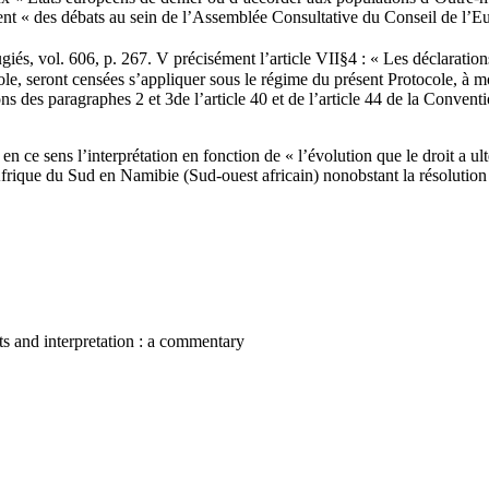
ent « des débats au sein de l’Assemblée Consultative du Conseil de l’E
iés, vol. 606, p. 267. V précisément l’article VII§4 : « Les déclarations
ole, seront censées s’appliquer sous le régime du présent Protocole, à m
ons des paragraphes 2 et 3de l’article 40 et de l’article 44 de la Conven
 ce sens l’interprétation en fonction de « l’évolution que le droit a ult
frique du Sud en Namibie (Sud-ouest africain) nonobstant la résolution
nts and interpretation : a commentary