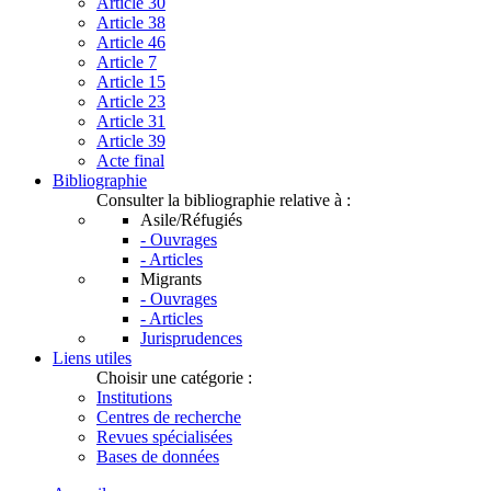
Article 30
Article 38
Article 46
Article 7
Article 15
Article 23
Article 31
Article 39
Acte final
Bibliographie
Consulter la bibliographie relative à :
Asile/Réfugiés
- Ouvrages
- Articles
Migrants
- Ouvrages
- Articles
Jurisprudences
Liens utiles
Choisir une catégorie :
Institutions
Centres de recherche
Revues spécialisées
Bases de données