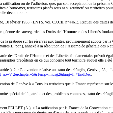
la ratification ou de l’adhésion, que, par son acceptation de la présente
ires d’outre-mer, territoires placés sous sa suzeraineté ou territoires pou
elle déclaration ».
e, 10 février 1938, (LNTS, vol. CXCII, n°4461), Recueil des traités de
 européenne de sauvegarde des Droits de l’Homme et des Libertés fondam
 de la pratique sur les réserves aux traités, provisoirement adopté par l
taires(f.).pdf.), annexé à la résolution de l’Assemblée générale des N
arde des Droits de l’Homme et des Libertés fondamentales prévoit égaleme
aphes précédents en ce qui concerne tout territoire auquel elle a été d
rides), 2. : Convention relative au statut des réfugiés, Genève, 28 juill
mtdsg_no=V-2&chapter=5&Temp=mtdsg2&lang=fr #EndDec
.
ntion de Genève à « Tous les territoires que la France représente sur le 
ité spécial de l’apatridie et des problèmes connexes, statut des réfugi
otamment PELLET (A.), « La ratification par la France de la Convention
 aux « Etats européens de dénier ou d’accorder aux populations d’Outre-