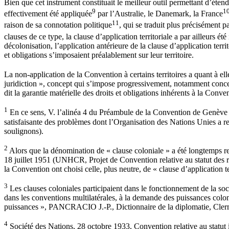
Bien que cet instrument constituait le meilleur outil permettant d’éten
9
1
effectivement été appliquée
par l’Australie, le Danemark, la France
11
raison de sa connotation politique
, qui se traduit plus précisément p
clauses de ce type, la clause d’application territoriale a par ailleurs ét
décolonisation, l’application antérieure de la clause d’application te
et obligations s’imposaient préalablement sur leur territoire.
La non-application de la Convention à certains territoires a quant à ell
juridiction », concept qui s’impose progressivement, notamment concern
dit la garantie matérielle des droits et obligations inhérents à la Conv
1
En ce sens, V. l’alinéa 4 du Préambule de la Convention de Genève : «
satisfaisante des problèmes dont l’Organisation des Nations Unies a rec
soulignons).
2
Alors que la dénomination de « clause coloniale » a été longtemps rete
18 juillet 1951 (UNHCR, Projet de Convention relative au statut des ré
la Convention ont choisi celle, plus neutre, de « clause d’application te
3
Les clauses coloniales participaient dans le fonctionnement de la soci
dans les conventions multilatérales, à la demande des puissances colon
puissances », PANCRACIO J.-P., Dictionnaire de la diplomatie, Cler
4
Société des Nations, 28 octobre 1933, Convention relative au statut