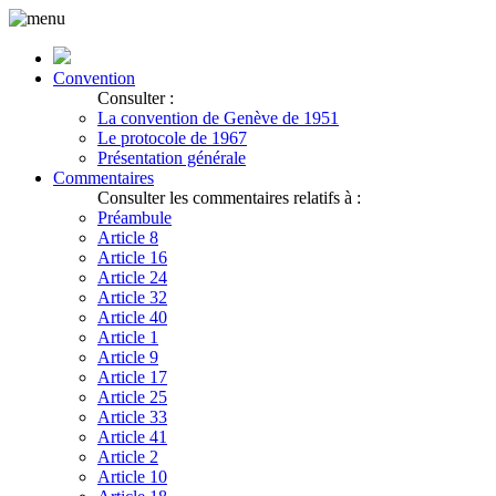
Convention
Consulter :
La convention de Genève de 1951
Le protocole de 1967
Présentation générale
Commentaires
Consulter les commentaires relatifs à :
Préambule
Article 8
Article 16
Article 24
Article 32
Article 40
Article 1
Article 9
Article 17
Article 25
Article 33
Article 41
Article 2
Article 10