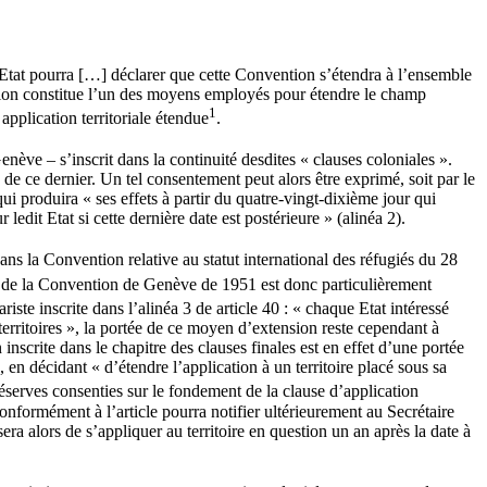
 « Etat pourra […] déclarer que cette Convention s’étendra à l’ensemble
vention constitue l’un des moyens employés pour étendre le champ
1
application territoriale étendue
.
Genève – s’inscrit dans la continuité desdites « clauses coloniales ».
 de ce dernier. Un tel consentement peut alors être exprimé, soit par le
ui produira « ses effets à partir du quatre-vingt-dixième jour qui
ledit Etat si cette dernière date est postérieure » (alinéa 2).
ans la Convention relative au statut international des réfugiés du 28
40 de la Convention de Genève de 1951 est donc particulièrement
riste inscrite dans l’alinéa 3 de article 40 : « chaque Etat intéressé
territoires », la portée de ce moyen d’extension reste cependant à
inscrite dans le chapitre des clauses finales est en effet d’une portée
, en décidant « d’étendre l’application à un territoire placé sous sa
 réserves consenties sur le fondement de la clause d’application
conformément à l’article pourra notifier ultérieurement au Secrétaire
ra alors de s’appliquer au territoire en question un an après la date à