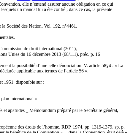
 Convention, elle n’entend assurer aucune obligation en ce qui
r lesquels un mandat lui a été confié ; dans ce cas, la présente
 la Société des Nation, Vol. 192, n°4461.
entales.
a Commission de droit international (2011),
ations Unies du 16 décembre 2013 (68/111), préc. p. 16
nt la possibilité d’une telle dénonciation. V. article 58§4 : « La
éclarée applicable aux termes de l’article 56 ».
et 1951, disponible sur :
plan international ».
és et apatrides _ Mémorandum préparé par le Secrétaire général,
 européenne des droits de l’homme, RDP, 1974, pp. 1319-1379, sp. p.
mer le bénéfice de la Convention » – dans la Convention, était déjà «