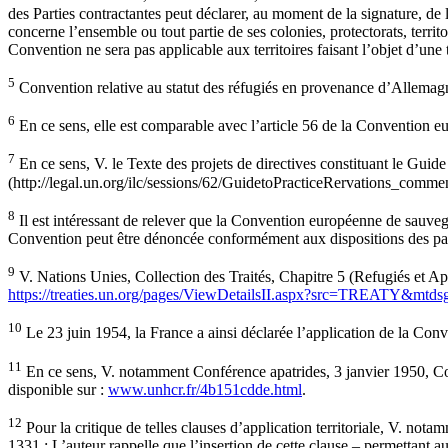
des Parties contractantes peut déclarer, au moment de la signature, de 
concerne l’ensemble ou tout partie de ses colonies, protectorats, territo
Convention ne sera pas applicable aux territoires faisant l’objet d’une t
5
Convention relative au statut des réfugiés en provenance d’Allemagn
6
En ce sens, elle est comparable avec l’article 56 de la Convention
7
En ce sens, V. le Texte des projets de directives constituant le Guide
(http://legal.un.org/ilc/sessions/62/GuidetoPracticeRervations_commen
8
Il est intéressant de relever que la Convention européenne de sauveg
Convention peut être dénoncée conformément aux dispositions des paragr
9
V. Nations Unies, Collection des Traités, Chapitre 5 (Refugiés et Apat
https://treaties.un.org/pages/ViewDetailsII.aspx?src=TREATY&
10
Le 23 juin 1954, la France a ainsi déclarée l’application de la Conve
11
En ce sens, V. notamment Conférence apatrides, 3 janvier 1950, Com
disponible sur :
www.unhcr.fr/4b151cdde.html
.
12
Pour la critique de telles clauses d’application territoriale, V. n
1331 : L’auteur rappelle que l’insertion de cette clause – permettant