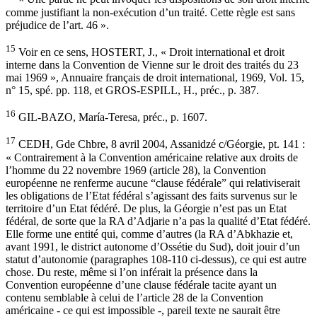
comme justifiant la non-exécution d’un traité. Cette règle est sans
préjudice de l’art. 46 ».
15
Voir en ce sens, HOSTERT, J., « Droit international et droit
interne dans la Convention de Vienne sur le droit des traités du 23
mai 1969 », Annuaire français de droit international, 1969, Vol. 15,
n° 15, spé. pp. 118, et GROS-ESPILL, H., préc., p. 387.
16
GIL-BAZO, María-Teresa, préc., p. 1607.
17
CEDH, Gde Chbre, 8 avril 2004, Assanidzé c/Géorgie, pt. 141 :
« Contrairement à la Convention américaine relative aux droits de
l’homme du 22 novembre 1969 (article 28), la Convention
européenne ne renferme aucune “clause fédérale” qui relativiserait
les obligations de l’Etat fédéral s’agissant des faits survenus sur le
territoire d’un Etat fédéré. De plus, la Géorgie n’est pas un Etat
fédéral, de sorte que la RA d’Adjarie n’a pas la qualité d’Etat fédéré.
Elle forme une entité qui, comme d’autres (la RA d’Abkhazie et,
avant 1991, le district autonome d’Ossétie du Sud), doit jouir d’un
statut d’autonomie (paragraphes 108-110 ci-dessus), ce qui est autre
chose. Du reste, même si l’on inférait la présence dans la
Convention européenne d’une clause fédérale tacite ayant un
contenu semblable à celui de l’article 28 de la Convention
américaine - ce qui est impossible -, pareil texte ne saurait être