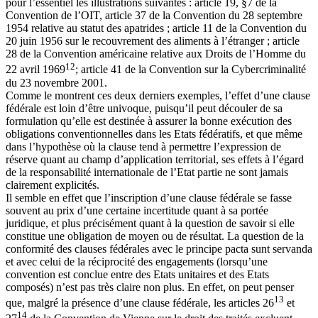
pour l’essentiel les illustrations suivantes : article 19, §7 de la
Convention de l’OIT, article 37 de la Convention du 28 septembre
1954 relative au statut des apatrides ; article 11 de la Convention du
20 juin 1956 sur le recouvrement des aliments à l’étranger ; article
28 de la Convention américaine relative aux Droits de l’Homme du
12
22 avril 1969
; article 41 de la Convention sur la Cybercriminalité
du 23 novembre 2001.
Comme le montrent ces deux derniers exemples, l’effet d’une clause
fédérale est loin d’être univoque, puisqu’il peut découler de sa
formulation qu’elle est destinée à assurer la bonne exécution des
obligations conventionnelles dans les Etats fédératifs, et que même
dans l’hypothèse où la clause tend à permettre l’expression de
réserve quant au champ d’application territorial, ses effets à l’égard
de la responsabilité internationale de l’Etat partie ne sont jamais
clairement explicités.
Il semble en effet que l’inscription d’une clause fédérale se fasse
souvent au prix d’une certaine incertitude quant à sa portée
juridique, et plus précisément quant à la question de savoir si elle
constitue une obligation de moyen ou de résultat. La question de la
conformité des clauses fédérales avec le principe pacta sunt servanda
et avec celui de la réciprocité des engagements (lorsqu’une
convention est conclue entre des Etats unitaires et des Etats
composés) n’est pas très claire non plus. En effet, on peut penser
13
que, malgré la présence d’une clause fédérale, les articles 26
et
14