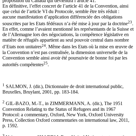
proposition du Canada qui deviendra l’article 41.
En définitive, l’effet concret de l’article 41 de la Convention, ainsi
que celui de l’article VI du Protocole, semble être très réduit :
aucune manifestation d’application différenciée des obligations
23
souscrites par les Etats fédéraux n’a été mise à jour par la doctrine
.
En effet, comme l’avaient mentionné les représentants de la Suisse et
de l’Allemagne lors des négociations, la compétence législative en
matière de réfugiés appartient au seul pouvoir central dans nombre
24
d’Etats non unitaires
. Même dans les Etats où la mise en œuvre de
la Convention n’est pas centralisée, la dimension universelle de la
Convention semble ainsi avoir été poursuivie de bonne foi par les
25
autorités compétentes
.
1
SALMON, J. (dir.), Dictionnaire de droit international public,
Bruxelles, Bruylant, 2001, pp. 183-184.
2
GIL-BAZO, M.-T., in ZIMMERMANN, A. (dir.), The 1951
Convention Relating to the Status of Refugees and its 1967
Protocol: a commentary, Oxford, New York, Oxford University
Press, Collection Oxford commentaries on international law, 2011,
p. 1592.
3