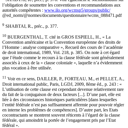
l’obligation de soumettre les conventions et recommandations aux
autorités compétentes :
www.ilo.org/wcmsp5/groups/public/
@ed_norm/@normes/documents/questionnaire/wcms_088471.pdf
9
SHABTAI, R., préc., p. 377.
10
BUERGENTHAL, T. cité in GROS ESPIELL, H., « La
Convention américaine et la Convention européenne des droits de
l’Homme : analyse comparative », Recueil des cours de l’académie
de droit international, 1989, Vol. 218, p. 385. On note à cet égard
que l’étude comme le recours à la clause fédérale sont généralement
associés à ceux de la « clause coloniale », laquelle n’a évidemment
plus vocation à être utilisée.
11
Voir en ce sens, DAILLER, P., FORTEAU, M., et PELLET, A.,
Droit international public, Paris, LGDJ, 2009, 8ème éd., p. 243 : «
L’utilisation de cette clause est cependant devenue relativement rare
du fait de la conjugaison de deux facteurs [...]. D’une part, elle est
liée à des circonstances historiques particulières [dans lesquelles
l’entité fédérale n’est pas suffisamment affermie pour pouvoir régler
en interne les problèmes de compétences]. D’autre part, les Etats
cocontractants se montrent souvent réticents à l’égard de la clause
fédérale, qui amoindrit la portée de l’engagement pris par l’Etat
fédéral ».