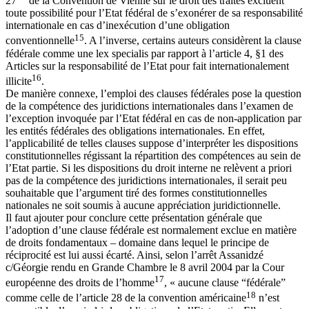
27
de la Convention de Vienne sur le droit des traités excluent
toute possibilité pour l’Etat fédéral de s’exonérer de sa responsabilité
internationale en cas d’inexécution d’une obligation
15
conventionnelle
. A l’inverse, certains auteurs considèrent la clause
fédérale comme une lex specialis par rapport à l’article 4, §1 des
Articles sur la responsabilité de l’Etat pour fait internationalement
16
illicite
.
De manière connexe, l’emploi des clauses fédérales pose la question
de la compétence des juridictions internationales dans l’examen de
l’exception invoquée par l’Etat fédéral en cas de non-application par
les entités fédérales des obligations internationales. En effet,
l’applicabilité de telles clauses suppose d’interpréter les dispositions
constitutionnelles régissant la répartition des compétences au sein de
l’Etat partie. Si les dispositions du droit interne ne relèvent a priori
pas de la compétence des juridictions internationales, il serait peu
souhaitable que l’argument tiré des formes constitutionnelles
nationales ne soit soumis à aucune appréciation juridictionnelle.
Il faut ajouter pour conclure cette présentation générale que
l’adoption d’une clause fédérale est normalement exclue en matière
de droits fondamentaux – domaine dans lequel le principe de
réciprocité est lui aussi écarté. Ainsi, selon l’arrêt Assanidzé
c/Géorgie rendu en Grande Chambre le 8 avril 2004 par la Cour
17
européenne des droits de l’homme
, « aucune clause “fédérale”
18
comme celle de l’article 28 de la convention américaine
n’est