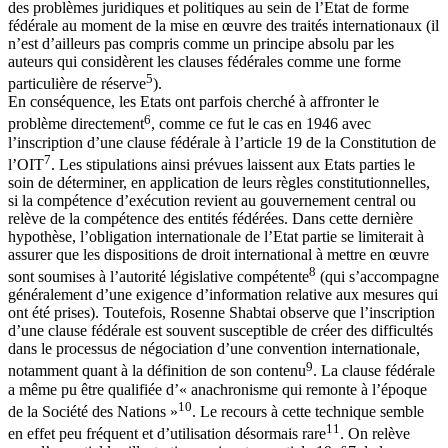
des problèmes juridiques et politiques au sein de l’Etat de forme
fédérale au moment de la mise en œuvre des traités internationaux (il
n’est d’ailleurs pas compris comme un principe absolu par les
auteurs qui considèrent les clauses fédérales comme une forme
5
particulière de réserve
).
En conséquence, les Etats ont parfois cherché à affronter le
6
problème directement
, comme ce fut le cas en 1946 avec
l’inscription d’une clause fédérale à l’article 19 de la Constitution de
7
l’OIT
. Les stipulations ainsi prévues laissent aux Etats parties le
soin de déterminer, en application de leurs règles constitutionnelles,
si la compétence d’exécution revient au gouvernement central ou
relève de la compétence des entités fédérées. Dans cette dernière
hypothèse, l’obligation internationale de l’Etat partie se limiterait à
assurer que les dispositions de droit international à mettre en œuvre
8
sont soumises à l’autorité législative compétente
(qui s’accompagne
généralement d’une exigence d’information relative aux mesures qui
ont été prises). Toutefois, Rosenne Shabtai observe que l’inscription
d’une clause fédérale est souvent susceptible de créer des difficultés
dans le processus de négociation d’une convention internationale,
9
notamment quant à la définition de son contenu
. La clause fédérale
a même pu être qualifiée d’« anachronisme qui remonte à l’époque
10
de la Société des Nations »
. Le recours à cette technique semble
11
en effet peu fréquent et d’utilisation désormais rare
. On relève