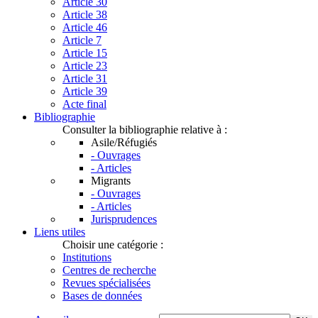
Article 30
Article 38
Article 46
Article 7
Article 15
Article 23
Article 31
Article 39
Acte final
Bibliographie
Consulter la bibliographie relative à :
Asile/Réfugiés
- Ouvrages
- Articles
Migrants
- Ouvrages
- Articles
Jurisprudences
Liens utiles
Choisir une catégorie :
Institutions
Centres de recherche
Revues spécialisées
Bases de données