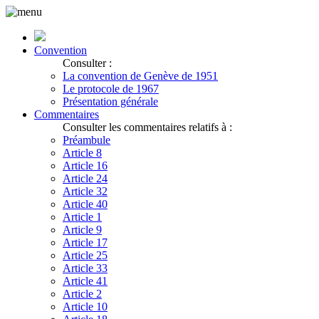
Convention
Consulter :
La convention de Genève de 1951
Le protocole de 1967
Présentation générale
Commentaires
Consulter les commentaires relatifs à :
Préambule
Article 8
Article 16
Article 24
Article 32
Article 40
Article 1
Article 9
Article 17
Article 25
Article 33
Article 41
Article 2
Article 10