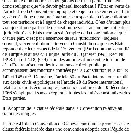
susceptible d’amoindrir les obligations de l’Etat partie. Elle peut
donc souligner que “le devoir général incombant à l’Etat en vertu de
l’article 1 de la Convention implique et exige la mise en œuvre d’un
système étatique de nature à garantir le respect de la Convention sur
tout son territoire et à l’égard de chaque individu. C’est d’autant plus
vrai que, d’une part, cette disposition ne soustrait aucune partie de la
‘juridiction’ des Etats membres à l’empire de la Convention et que,
d’autre part, c’est par l’ensemble de leur ‘juridiction’ - laquelle,
souvent, s’exerce d’abord à travers la Constitution - que ces Etats
répondent de leur respect de la Convention (Parti communiste unifié
de Turquie et autres c/ Turquie, arrêt du 30 janvier 1998, Recueil
1998-I, pp. 17-18, § 29)” car “les autorités d’une entité territoriale
d’un Etat représentent des institutions de droit public qui
accomplissent des fonctions confiées par la Constitution et la loi” (§
19
147 et 148) »
. De même, l’article 50 du Pacte international relatif
aux droits civils et politiques et l’article 28 du Pacte international
relatif aux droits économiques, sociaux et culturels du 19 décembre
1966 s’appliquent sans exception à toutes les unités constitutives des
Etats parties.
II- Adoption de la clause fédérale dans la Convention relative au
statut des réfugiés
L’article 41 de la Convention de Genève constitue le premier cas de
clause fédérale insérée dans une convention adoptée sous l’égide de