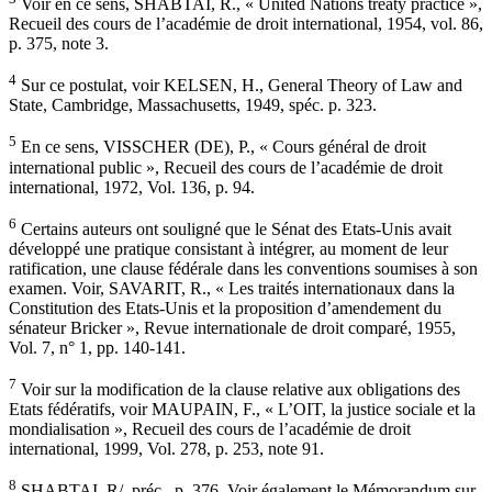
Voir en ce sens, SHABTAI, R., « United Nations treaty practice »,
Recueil des cours de l’académie de droit international, 1954, vol. 86,
p. 375, note 3.
4
Sur ce postulat, voir KELSEN, H., General Theory of Law and
State, Cambridge, Massachusetts, 1949, spéc. p. 323.
5
En ce sens, VISSCHER (DE), P., « Cours général de droit
international public », Recueil des cours de l’académie de droit
international, 1972, Vol. 136, p. 94.
6
Certains auteurs ont souligné que le Sénat des Etats-Unis avait
développé une pratique consistant à intégrer, au moment de leur
ratification, une clause fédérale dans les conventions soumises à son
examen. Voir, SAVARIT, R., « Les traités internationaux dans la
Constitution des Etats-Unis et la proposition d’amendement du
sénateur Bricker », Revue internationale de droit comparé, 1955,
Vol. 7, n° 1, pp. 140-141.
7
Voir sur la modification de la clause relative aux obligations des
Etats fédératifs, voir MAUPAIN, F., « L’OIT, la justice sociale et la
mondialisation », Recueil des cours de l’académie de droit
international, 1999, Vol. 278, p. 253, note 91.
8
SHABTAI, R/, préc., p. 376. Voir également le Mémorandum sur