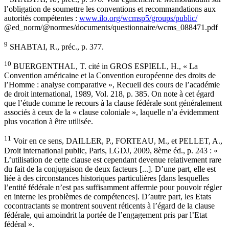
l’obligation de soumettre les conventions et recommandations aux
autorités compétentes :
www.ilo.org/wcmsp5/groups/public/
@ed_norm/@normes/documents/questionnaire/wcms_088471.pdf
9
SHABTAI, R., préc., p. 377.
10
BUERGENTHAL, T. cité in GROS ESPIELL, H., « La
Convention américaine et la Convention européenne des droits de
l’Homme : analyse comparative », Recueil des cours de l’académie
de droit international, 1989, Vol. 218, p. 385. On note à cet égard
que l’étude comme le recours à la clause fédérale sont généralement
associés à ceux de la « clause coloniale », laquelle n’a évidemment
plus vocation à être utilisée.
11
Voir en ce sens, DAILLER, P., FORTEAU, M., et PELLET, A.,
Droit international public, Paris, LGDJ, 2009, 8ème éd., p. 243 : «
L’utilisation de cette clause est cependant devenue relativement rare
du fait de la conjugaison de deux facteurs [...]. D’une part, elle est
liée à des circonstances historiques particulières [dans lesquelles
l’entité fédérale n’est pas suffisamment affermie pour pouvoir régler
en interne les problèmes de compétences]. D’autre part, les Etats
cocontractants se montrent souvent réticents à l’égard de la clause
fédérale, qui amoindrit la portée de l’engagement pris par l’Etat
fédéral ».