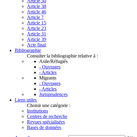
Article 30
Article 38
Article 46
Article 7
Article 15
Article 23
Article 31
Article 39
Acte final
Bibliographie
Consulter la bibliographie relative à :
Asile/Réfugiés
- Ouvrages
- Articles
Migrants
- Ouvrages
- Articles
Jurisprudences
Liens utiles
Choisir une catégorie :
Institutions
Centres de recherche
Revues spécialisées
Bases de données