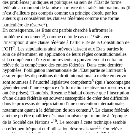
des problèmes juridiques et politiques au sein de l’Etat de forme
fédérale au moment de la mise en œuvre des traités internationaux (il
n’est d’ailleurs pas compris comme un principe absolu par les
auteurs qui considèrent les clauses fédérales comme une forme
5
particulière de réserve
).
En conséquence, les Etats ont parfois cherché à affronter le
6
problème directement
, comme ce fut le cas en 1946 avec
l’inscription d’une clause fédérale à l’article 19 de la Constitution de
7
l’OIT
. Les stipulations ainsi prévues laissent aux Etats parties le
soin de déterminer, en application de leurs règles constitutionnelles,
si la compétence d’exécution revient au gouvernement central ou
relève de la compétence des entités fédérées. Dans cette dernière
hypothèse, l’obligation internationale de l’Etat partie se limiterait à
assurer que les dispositions de droit international à mettre en œuvre
8
sont soumises à l’autorité législative compétente
(qui s’accompagne
généralement d’une exigence d’information relative aux mesures qui
ont été prises). Toutefois, Rosenne Shabtai observe que l’inscription
d’une clause fédérale est souvent susceptible de créer des difficultés
dans le processus de négociation d’une convention internationale,
9
notamment quant à la définition de son contenu
. La clause fédérale
a même pu être qualifiée d’« anachronisme qui remonte à l’époque
10
de la Société des Nations »
. Le recours à cette technique semble
11
en effet peu fréquent et d’utilisation désormais rare
. On relève