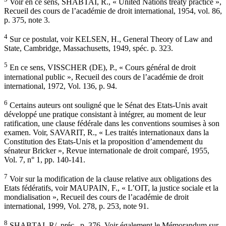
Voir en ce sens, SHABTAI, R., « United Nations treaty practice »,
Recueil des cours de l’académie de droit international, 1954, vol. 86,
p. 375, note 3.
4
Sur ce postulat, voir KELSEN, H., General Theory of Law and
State, Cambridge, Massachusetts, 1949, spéc. p. 323.
5
En ce sens, VISSCHER (DE), P., « Cours général de droit
international public », Recueil des cours de l’académie de droit
international, 1972, Vol. 136, p. 94.
6
Certains auteurs ont souligné que le Sénat des Etats-Unis avait
développé une pratique consistant à intégrer, au moment de leur
ratification, une clause fédérale dans les conventions soumises à son
examen. Voir, SAVARIT, R., « Les traités internationaux dans la
Constitution des Etats-Unis et la proposition d’amendement du
sénateur Bricker », Revue internationale de droit comparé, 1955,
Vol. 7, n° 1, pp. 140-141.
7
Voir sur la modification de la clause relative aux obligations des
Etats fédératifs, voir MAUPAIN, F., « L’OIT, la justice sociale et la
mondialisation », Recueil des cours de l’académie de droit
international, 1999, Vol. 278, p. 253, note 91.
8
SHABTAI, R/, préc., p. 376. Voir également le Mémorandum sur