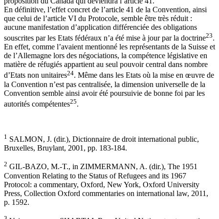
proposition du Canada qui deviendra l’article 41.
En définitive, l’effet concret de l’article 41 de la Convention, ainsi
que celui de l’article VI du Protocole, semble être très réduit :
aucune manifestation d’application différenciée des obligations
23
souscrites par les Etats fédéraux n’a été mise à jour par la doctrine
.
En effet, comme l’avaient mentionné les représentants de la Suisse et
de l’Allemagne lors des négociations, la compétence législative en
matière de réfugiés appartient au seul pouvoir central dans nombre
24
d’Etats non unitaires
. Même dans les Etats où la mise en œuvre de
la Convention n’est pas centralisée, la dimension universelle de la
Convention semble ainsi avoir été poursuivie de bonne foi par les
25
autorités compétentes
.
1
SALMON, J. (dir.), Dictionnaire de droit international public,
Bruxelles, Bruylant, 2001, pp. 183-184.
2
GIL-BAZO, M.-T., in ZIMMERMANN, A. (dir.), The 1951
Convention Relating to the Status of Refugees and its 1967
Protocol: a commentary, Oxford, New York, Oxford University
Press, Collection Oxford commentaries on international law, 2011,
p. 1592.
3