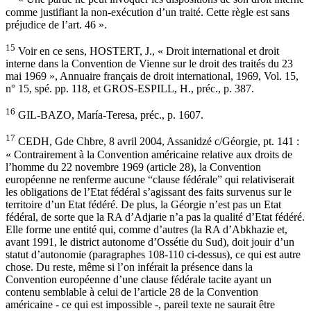
comme justifiant la non-exécution d’un traité. Cette règle est sans
préjudice de l’art. 46 ».
15
Voir en ce sens, HOSTERT, J., « Droit international et droit
interne dans la Convention de Vienne sur le droit des traités du 23
mai 1969 », Annuaire français de droit international, 1969, Vol. 15,
n° 15, spé. pp. 118, et GROS-ESPILL, H., préc., p. 387.
16
GIL-BAZO, María-Teresa, préc., p. 1607.
17
CEDH, Gde Chbre, 8 avril 2004, Assanidzé c/Géorgie, pt. 141 :
« Contrairement à la Convention américaine relative aux droits de
l’homme du 22 novembre 1969 (article 28), la Convention
européenne ne renferme aucune “clause fédérale” qui relativiserait
les obligations de l’Etat fédéral s’agissant des faits survenus sur le
territoire d’un Etat fédéré. De plus, la Géorgie n’est pas un Etat
fédéral, de sorte que la RA d’Adjarie n’a pas la qualité d’Etat fédéré.
Elle forme une entité qui, comme d’autres (la RA d’Abkhazie et,
avant 1991, le district autonome d’Ossétie du Sud), doit jouir d’un
statut d’autonomie (paragraphes 108-110 ci-dessus), ce qui est autre
chose. Du reste, même si l’on inférait la présence dans la
Convention européenne d’une clause fédérale tacite ayant un
contenu semblable à celui de l’article 28 de la Convention
américaine - ce qui est impossible -, pareil texte ne saurait être