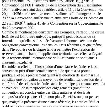
pour l’essentiel les illustrations suivantes : article 19, §7 de la
Convention de l’OIT, article 37 de la Convention du 28 septembre
1954 relative au statut des apatrides ; article 11 de la Convention du
20 juin 1956 sur le recouvrement des aliments à l’étranger ; article
28 de la Convention américaine relative aux Droits de l’Homme du
12
22 avril 1969
; article 41 de la Convention sur la Cybercriminalité
du 23 novembre 2001.
Comme le montrent ces deux derniers exemples, l’effet d’une clause
fédérale est loin d’être univoque, puisqu’il peut découler de sa
formulation qu’elle est destinée à assurer la bonne exécution des
obligations conventionnelles dans les Etats fédératifs, et que même
dans l’hypothèse où la clause tend à permettre l’expression de
réserve quant au champ d’application territorial, ses effets à l’égard
de la responsabilité internationale de l’Etat partie ne sont jamais
clairement explicités.
Il semble en effet que l’inscription d’une clause fédérale se fasse
souvent au prix d’une certaine incertitude quant à sa portée
juridique, et plus précisément quant à la question de savoir si elle
constitue une obligation de moyen ou de résultat. La question de la
conformité des clauses fédérales avec le principe pacta sunt servanda
et avec celui de la réciprocité des engagements (lorsqu’une
convention est conclue entre des Etats unitaires et des Etats
composés) n’est pas très claire non plus. En effet, on peut penser
13
que, malgré la présence d’une clause fédérale, les articles 26
et
14