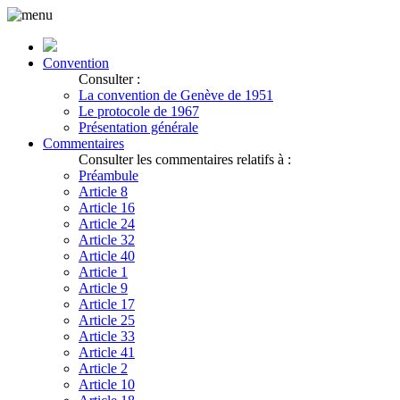
Convention
Consulter :
La convention de Genève de 1951
Le protocole de 1967
Présentation générale
Commentaires
Consulter les commentaires relatifs à :
Préambule
Article 8
Article 16
Article 24
Article 32
Article 40
Article 1
Article 9
Article 17
Article 25
Article 33
Article 41
Article 2
Article 10