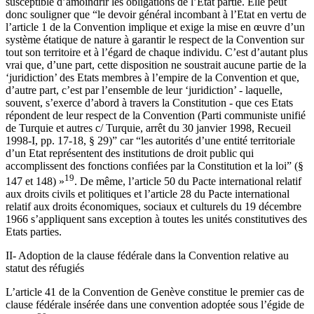
susceptible d’amoindrir les obligations de l’Etat partie. Elle peut
donc souligner que “le devoir général incombant à l’Etat en vertu de
l’article 1 de la Convention implique et exige la mise en œuvre d’un
système étatique de nature à garantir le respect de la Convention sur
tout son territoire et à l’égard de chaque individu. C’est d’autant plus
vrai que, d’une part, cette disposition ne soustrait aucune partie de la
‘juridiction’ des Etats membres à l’empire de la Convention et que,
d’autre part, c’est par l’ensemble de leur ‘juridiction’ - laquelle,
souvent, s’exerce d’abord à travers la Constitution - que ces Etats
répondent de leur respect de la Convention (Parti communiste unifié
de Turquie et autres c/ Turquie, arrêt du 30 janvier 1998, Recueil
1998-I, pp. 17-18, § 29)” car “les autorités d’une entité territoriale
d’un Etat représentent des institutions de droit public qui
accomplissent des fonctions confiées par la Constitution et la loi” (§
19
147 et 148) »
. De même, l’article 50 du Pacte international relatif
aux droits civils et politiques et l’article 28 du Pacte international
relatif aux droits économiques, sociaux et culturels du 19 décembre
1966 s’appliquent sans exception à toutes les unités constitutives des
Etats parties.
II- Adoption de la clause fédérale dans la Convention relative au
statut des réfugiés
L’article 41 de la Convention de Genève constitue le premier cas de
clause fédérale insérée dans une convention adoptée sous l’égide de