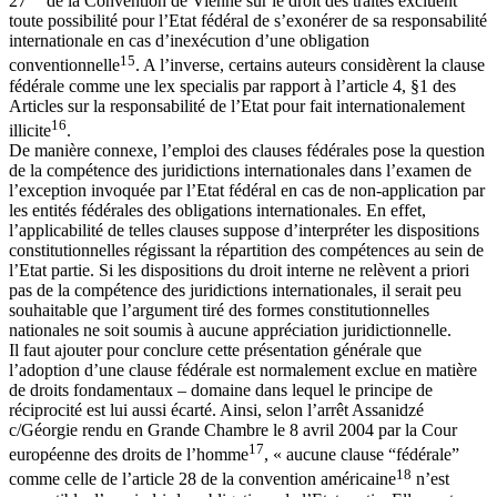
27
de la Convention de Vienne sur le droit des traités excluent
toute possibilité pour l’Etat fédéral de s’exonérer de sa responsabilité
internationale en cas d’inexécution d’une obligation
15
conventionnelle
. A l’inverse, certains auteurs considèrent la clause
fédérale comme une lex specialis par rapport à l’article 4, §1 des
Articles sur la responsabilité de l’Etat pour fait internationalement
16
illicite
.
De manière connexe, l’emploi des clauses fédérales pose la question
de la compétence des juridictions internationales dans l’examen de
l’exception invoquée par l’Etat fédéral en cas de non-application par
les entités fédérales des obligations internationales. En effet,
l’applicabilité de telles clauses suppose d’interpréter les dispositions
constitutionnelles régissant la répartition des compétences au sein de
l’Etat partie. Si les dispositions du droit interne ne relèvent a priori
pas de la compétence des juridictions internationales, il serait peu
souhaitable que l’argument tiré des formes constitutionnelles
nationales ne soit soumis à aucune appréciation juridictionnelle.
Il faut ajouter pour conclure cette présentation générale que
l’adoption d’une clause fédérale est normalement exclue en matière
de droits fondamentaux – domaine dans lequel le principe de
réciprocité est lui aussi écarté. Ainsi, selon l’arrêt Assanidzé
c/Géorgie rendu en Grande Chambre le 8 avril 2004 par la Cour
17
européenne des droits de l’homme
, « aucune clause “fédérale”
18
comme celle de l’article 28 de la convention américaine
n’est