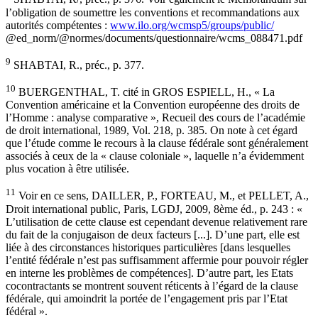
l’obligation de soumettre les conventions et recommandations aux
autorités compétentes :
www.ilo.org/wcmsp5/groups/public/
@ed_norm/@normes/documents/questionnaire/wcms_088471.pdf
9
SHABTAI, R., préc., p. 377.
10
BUERGENTHAL, T. cité in GROS ESPIELL, H., « La
Convention américaine et la Convention européenne des droits de
l’Homme : analyse comparative », Recueil des cours de l’académie
de droit international, 1989, Vol. 218, p. 385. On note à cet égard
que l’étude comme le recours à la clause fédérale sont généralement
associés à ceux de la « clause coloniale », laquelle n’a évidemment
plus vocation à être utilisée.
11
Voir en ce sens, DAILLER, P., FORTEAU, M., et PELLET, A.,
Droit international public, Paris, LGDJ, 2009, 8ème éd., p. 243 : «
L’utilisation de cette clause est cependant devenue relativement rare
du fait de la conjugaison de deux facteurs [...]. D’une part, elle est
liée à des circonstances historiques particulières [dans lesquelles
l’entité fédérale n’est pas suffisamment affermie pour pouvoir régler
en interne les problèmes de compétences]. D’autre part, les Etats
cocontractants se montrent souvent réticents à l’égard de la clause
fédérale, qui amoindrit la portée de l’engagement pris par l’Etat
fédéral ».