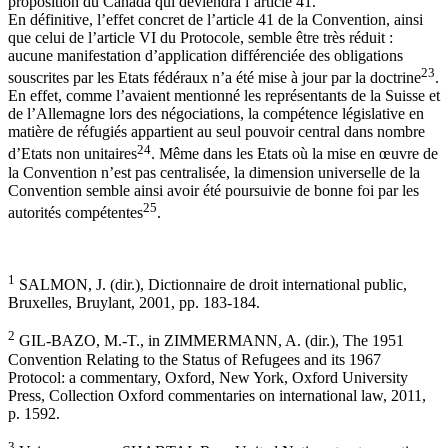
proposition du Canada qui deviendra l’article 41.
En définitive, l’effet concret de l’article 41 de la Convention, ainsi
que celui de l’article VI du Protocole, semble être très réduit :
aucune manifestation d’application différenciée des obligations
23
souscrites par les Etats fédéraux n’a été mise à jour par la doctrine
.
En effet, comme l’avaient mentionné les représentants de la Suisse et
de l’Allemagne lors des négociations, la compétence législative en
matière de réfugiés appartient au seul pouvoir central dans nombre
24
d’Etats non unitaires
. Même dans les Etats où la mise en œuvre de
la Convention n’est pas centralisée, la dimension universelle de la
Convention semble ainsi avoir été poursuivie de bonne foi par les
25
autorités compétentes
.
1
SALMON, J. (dir.), Dictionnaire de droit international public,
Bruxelles, Bruylant, 2001, pp. 183-184.
2
GIL-BAZO, M.-T., in ZIMMERMANN, A. (dir.), The 1951
Convention Relating to the Status of Refugees and its 1967
Protocol: a commentary, Oxford, New York, Oxford University
Press, Collection Oxford commentaries on international law, 2011,
p. 1592.
3