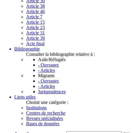
Article 30
Article 38
Article 46
Article 7
Article 15
Article 23
Article 31
Article 39
Acte final
Bibliographie
Consulter la bibliographie relative à :
Asile/Réfugiés
- Ouvrages
- Articles
Migrants
- Ouvrages
- Articles
Jurisprudences
Liens utiles
Choisir une catégorie :
Institutions
Centres de recherche
Revues spécialisées
Bases de données