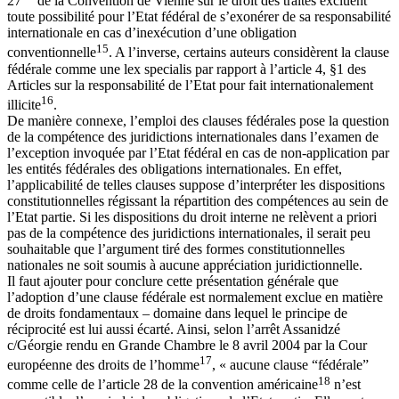
27
de la Convention de Vienne sur le droit des traités excluent
toute possibilité pour l’Etat fédéral de s’exonérer de sa responsabilité
internationale en cas d’inexécution d’une obligation
15
conventionnelle
. A l’inverse, certains auteurs considèrent la clause
fédérale comme une lex specialis par rapport à l’article 4, §1 des
Articles sur la responsabilité de l’Etat pour fait internationalement
16
illicite
.
De manière connexe, l’emploi des clauses fédérales pose la question
de la compétence des juridictions internationales dans l’examen de
l’exception invoquée par l’Etat fédéral en cas de non-application par
les entités fédérales des obligations internationales. En effet,
l’applicabilité de telles clauses suppose d’interpréter les dispositions
constitutionnelles régissant la répartition des compétences au sein de
l’Etat partie. Si les dispositions du droit interne ne relèvent a priori
pas de la compétence des juridictions internationales, il serait peu
souhaitable que l’argument tiré des formes constitutionnelles
nationales ne soit soumis à aucune appréciation juridictionnelle.
Il faut ajouter pour conclure cette présentation générale que
l’adoption d’une clause fédérale est normalement exclue en matière
de droits fondamentaux – domaine dans lequel le principe de
réciprocité est lui aussi écarté. Ainsi, selon l’arrêt Assanidzé
c/Géorgie rendu en Grande Chambre le 8 avril 2004 par la Cour
17
européenne des droits de l’homme
, « aucune clause “fédérale”
18
comme celle de l’article 28 de la convention américaine
n’est