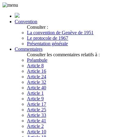
Convention
Consulter :
La convention de Genève de 1951
Le protocole de 1967
Présentation générale
Commentaires
Consulter les commentaires relatifs à :
Préambule
Article 8
Article 16
Article 24
Article 32
Article 40
Article 1
Article 9
Article 17
Article 25
Article 33
Article 41
Article 2
Article 10