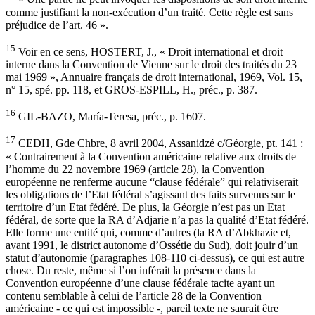
comme justifiant la non-exécution d’un traité. Cette règle est sans
préjudice de l’art. 46 ».
15
Voir en ce sens, HOSTERT, J., « Droit international et droit
interne dans la Convention de Vienne sur le droit des traités du 23
mai 1969 », Annuaire français de droit international, 1969, Vol. 15,
n° 15, spé. pp. 118, et GROS-ESPILL, H., préc., p. 387.
16
GIL-BAZO, María-Teresa, préc., p. 1607.
17
CEDH, Gde Chbre, 8 avril 2004, Assanidzé c/Géorgie, pt. 141 :
« Contrairement à la Convention américaine relative aux droits de
l’homme du 22 novembre 1969 (article 28), la Convention
européenne ne renferme aucune “clause fédérale” qui relativiserait
les obligations de l’Etat fédéral s’agissant des faits survenus sur le
territoire d’un Etat fédéré. De plus, la Géorgie n’est pas un Etat
fédéral, de sorte que la RA d’Adjarie n’a pas la qualité d’Etat fédéré.
Elle forme une entité qui, comme d’autres (la RA d’Abkhazie et,
avant 1991, le district autonome d’Ossétie du Sud), doit jouir d’un
statut d’autonomie (paragraphes 108-110 ci-dessus), ce qui est autre
chose. Du reste, même si l’on inférait la présence dans la
Convention européenne d’une clause fédérale tacite ayant un
contenu semblable à celui de l’article 28 de la Convention
américaine - ce qui est impossible -, pareil texte ne saurait être