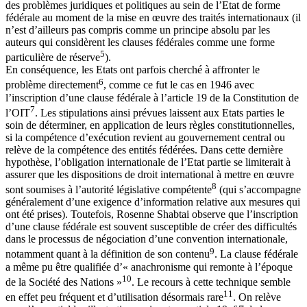
des problèmes juridiques et politiques au sein de l’Etat de forme
fédérale au moment de la mise en œuvre des traités internationaux (il
n’est d’ailleurs pas compris comme un principe absolu par les
auteurs qui considèrent les clauses fédérales comme une forme
5
particulière de réserve
).
En conséquence, les Etats ont parfois cherché à affronter le
6
problème directement
, comme ce fut le cas en 1946 avec
l’inscription d’une clause fédérale à l’article 19 de la Constitution de
7
l’OIT
. Les stipulations ainsi prévues laissent aux Etats parties le
soin de déterminer, en application de leurs règles constitutionnelles,
si la compétence d’exécution revient au gouvernement central ou
relève de la compétence des entités fédérées. Dans cette dernière
hypothèse, l’obligation internationale de l’Etat partie se limiterait à
assurer que les dispositions de droit international à mettre en œuvre
8
sont soumises à l’autorité législative compétente
(qui s’accompagne
généralement d’une exigence d’information relative aux mesures qui
ont été prises). Toutefois, Rosenne Shabtai observe que l’inscription
d’une clause fédérale est souvent susceptible de créer des difficultés
dans le processus de négociation d’une convention internationale,
9
notamment quant à la définition de son contenu
. La clause fédérale
a même pu être qualifiée d’« anachronisme qui remonte à l’époque
10
de la Société des Nations »
. Le recours à cette technique semble
11
en effet peu fréquent et d’utilisation désormais rare
. On relève