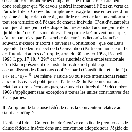
susceptible d’amoindrir les obligations de l’Etat partie. Elle peut
donc souligner que “le devoir général incombant à l’Etat en vertu de
l’article 1 de la Convention implique et exige la mise en œuvre d’un
système étatique de nature à garantir le respect de la Convention sur
tout son territoire et à l’égard de chaque individu. C’est d’autant plus
vrai que, d’une part, cette disposition ne soustrait aucune partie de la
‘juridiction’ des Etats membres à l’empire de la Convention et que,
d’autre part, c’est par l’ensemble de leur ‘juridiction’ - laquelle,
souvent, s’exerce d’abord à travers la Constitution - que ces Etats
répondent de leur respect de la Convention (Parti communiste unifié
de Turquie et autres c/ Turquie, arrêt du 30 janvier 1998, Recueil
1998-I, pp. 17-18, § 29)” car “les autorités d’une entité territoriale
d’un Etat représentent des institutions de droit public qui
accomplissent des fonctions confiées par la Constitution et la loi” (§
19
147 et 148) »
. De même, l’article 50 du Pacte international relatif
aux droits civils et politiques et l’article 28 du Pacte international
relatif aux droits économiques, sociaux et culturels du 19 décembre
1966 s’appliquent sans exception à toutes les unités constitutives des
Etats parties.
II- Adoption de la clause fédérale dans la Convention relative au
statut des réfugiés
L’article 41 de la Convention de Genève constitue le premier cas de
clause fédérale insérée dans une convention adoptée sous l’égide de