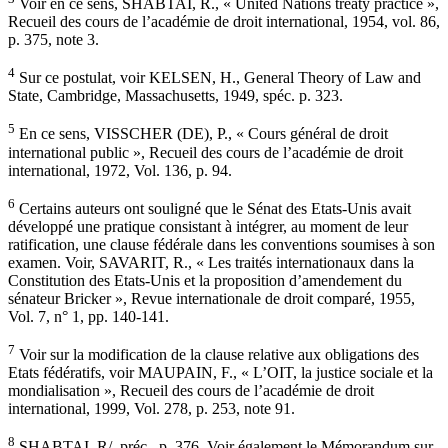
Voir en ce sens, SHABTAI, R., « United Nations treaty practice »,
Recueil des cours de l’académie de droit international, 1954, vol. 86,
p. 375, note 3.
4
Sur ce postulat, voir KELSEN, H., General Theory of Law and
State, Cambridge, Massachusetts, 1949, spéc. p. 323.
5
En ce sens, VISSCHER (DE), P., « Cours général de droit
international public », Recueil des cours de l’académie de droit
international, 1972, Vol. 136, p. 94.
6
Certains auteurs ont souligné que le Sénat des Etats-Unis avait
développé une pratique consistant à intégrer, au moment de leur
ratification, une clause fédérale dans les conventions soumises à son
examen. Voir, SAVARIT, R., « Les traités internationaux dans la
Constitution des Etats-Unis et la proposition d’amendement du
sénateur Bricker », Revue internationale de droit comparé, 1955,
Vol. 7, n° 1, pp. 140-141.
7
Voir sur la modification de la clause relative aux obligations des
Etats fédératifs, voir MAUPAIN, F., « L’OIT, la justice sociale et la
mondialisation », Recueil des cours de l’académie de droit
international, 1999, Vol. 278, p. 253, note 91.
8
SHABTAI, R/, préc., p. 376. Voir également le Mémorandum sur