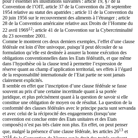
pour l’essentiel les illustrations suivantes : article 19, §7 de la
Convention de l’OIT, article 37 de la Convention du 28 septembre
1954 relative au statut des apatrides ; article 11 de la Convention du
20 juin 1956 sur le recouvrement des aliments à l’étranger ; article
28 de la Convention américaine relative aux Droits de l’Homme du
12
22 avril 1969
; article 41 de la Convention sur la Cybercriminalité
du 23 novembre 2001.
Comme le montrent ces deux derniers exemples, l’effet d’une clause
fédérale est loin d’être univoque, puisqu’il peut découler de sa
formulation qu’elle est destinée à assurer la bonne exécution des
obligations conventionnelles dans les Etats fédératifs, et que même
dans l’hypothèse où la clause tend à permettre l’expression de
réserve quant au champ d’application territorial, ses effets à l’égard
de la responsabilité internationale de l’Etat partie ne sont jamais
clairement explicités.
Il semble en effet que l’inscription d’une clause fédérale se fasse
souvent au prix d’une certaine incertitude quant à sa portée
juridique, et plus précisément quant à la question de savoir si elle
constitue une obligation de moyen ou de résultat. La question de la
conformité des clauses fédérales avec le principe pacta sunt servanda
et avec celui de la réciprocité des engagements (lorsqu’une
convention est conclue entre des Etats unitaires et des Etats
composés) n’est pas très claire non plus. En effet, on peut penser
13
que, malgré la présence d’une clause fédérale, les articles 26
et
14