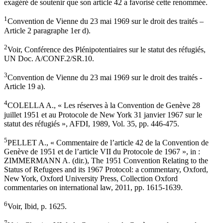
exagéré de soutenir que son article 42 a favorisé cette renommée.
1
Convention de Vienne du 23 mai 1969 sur le droit des traités –
Article 2 paragraphe 1er d).
2
Voir, Conférence des Plénipotentiaires sur le statut des réfugiés,
UN Doc. A/CONF.2/SR.10.
3
Convention de Vienne du 23 mai 1969 sur le droit des traités -
Article 19 a).
4
COLELLA A., « Les réserves à la Convention de Genève 28
juillet 1951 et au Protocole de New York 31 janvier 1967 sur le
statut des réfugiés », AFDI, 1989, Vol. 35, pp. 446-475.
5
PELLET A., « Commentaire de l’article 42 de la Convention de
Genève de 1951 et de l’article VII du Protocole de 1967 », in :
ZIMMERMANN A. (dir.), The 1951 Convention Relating to the
Status of Refugees and its 1967 Protocol: a commentary, Oxford,
New York, Oxford University Press, Collection Oxford
commentaries on international law, 2011, pp. 1615-1639.
6
Voir, Ibid, p. 1625.
7