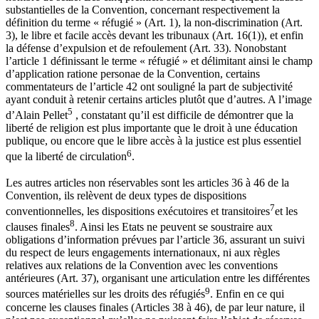
substantielles de la Convention, concernant respectivement la
définition du terme « réfugié » (Art. 1), la non-discrimination (Art.
3), le libre et facile accès devant les tribunaux (Art. 16(1)), et enfin
la défense d’expulsion et de refoulement (Art. 33). Nonobstant
l’article 1 définissant le terme « réfugié » et délimitant ainsi le champ
d’application ratione personae de la Convention, certains
commentateurs de l’article 42 ont souligné la part de subjectivité
ayant conduit à retenir certains articles plutôt que d’autres. A l’image
5
d’Alain Pellet
, constatant qu’il est difficile de démontrer que la
liberté de religion est plus importante que le droit à une éducation
publique, ou encore que le libre accès à la justice est plus essentiel
6
que la liberté de circulation
.
Les autres articles non réservables sont les articles 36 à 46 de la
Convention, ils relèvent de deux types de dispositions
7
conventionnelles, les dispositions exécutoires et transitoires
et les
8
clauses finales
. Ainsi les Etats ne peuvent se soustraire aux
obligations d’information prévues par l’article 36, assurant un suivi
du respect de leurs engagements internationaux, ni aux règles
relatives aux relations de la Convention avec les conventions
antérieures (Art. 37), organisant une articulation entre les différentes
9
sources matérielles sur les droits des réfugiés
. Enfin en ce qui
concerne les clauses finales (Articles 38 à 46), de par leur nature, il