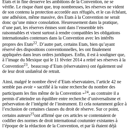
Etats et in fine desserve les ambitions de la Convention, ne se
vérifie. Le risque étant que, trop nombreuses, les réserves ne vident
de son contenu la protection accordée aux réfugiés, et le cas échéant,
une adhésion, même massive, des Etats à la Convention ne serait
donc qu’une mince consolation. Heureusement dans la pratique,
d’une part, les réserves émises sont dans l’ensemble très
raisonnables et visent surtout à rendre compatibles les obligations
internationales contenues dans la Convention avec les intérêts
22
propres des Etats
. D’autre part, certains Etats, bien qu’ayant
réservé des dispositions conventionnelles, les ont finalement
appliquées dans leurs ordres juridiques. Enfin, il est à souligner que,
à l’image du Mexique qui le 11 février 2014 a retiré ses réserves à la
23
Convention
, beaucoup d’Etats (réservataires) ont également usé
de leur droit unilatéral de retrait.
Ainsi, malgré le nombre élevé d’Etats réservataires, l’article 42 ne
semble pas avoir « sacrifié à la vaine recherche du nombre des
24
participants les fins même de la Convention »
, au contraire il a
permis d’atteindre un équilibre entre recherche d’universalisme et
préservation de l’intégrité de l’instrument. Et cela notamment grâce à
l’exclusion de certaines clauses du droit de réserve. Sur ce point,
25
certains auteurs
ont affirmé que ces articles se contentaient de
codifier des normes de droit international coutumier existantes à
l’époque de la rédaction de la Convention, et par là étaient déjà