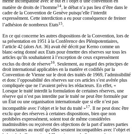
même incompatible avec le but et l’objet d’une convention en
14
matière de droits de l’homme
, le débat n’a pas lieu d’être dans le
cadre de la Convention de Genève puisqu’elle l’interdit
expressément. Cette interdiction a eu pour conséquence de freiner
15
l’adhésion de nombreux Etats
.
En ce qui concerne les autres dispositions de la Convention, lors de
sa présentation en 1951 à la Conférence des Plénipotentiaires,
l’article 42 (alors Art. 36) avait été décrit par Kerno comme un
blanc-seing donné aux Etats pour émettre des réserves sur tous les
articles qu’ils souhaitaient à l’exception de ceux expressément
16
exclus du droit de réserve
. Seulement, au regard des principes de
droit international applicables en la matière et codifiés par la
Convention de Vienne sur le droit des traités de 1969, l’admissibilité
et donc l’opposabilité des réserves sur ces articles s’est avérée plus
compliquée que ne l’avaient prévu les rédacteurs. En effet, «
Lorsque le traité interdit la formulation de certaines réserves, une
réserve qui n’est pas interdite par le traité ne peut être formulée par
un État ou une organisation internationale que si elle n’est pas
17
incompatible avec l’objet et le but du traité »
. Il ne peut donc être
exclu que des réserves à certaines dispositions, bien que non
prohibées expressément, soient tout de même considérées
inadmissibles ou reçoivent des objections de la part d’autres parties
contractantes au motif qu’elles seraient incompatibles avec l’objet et