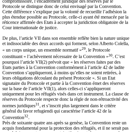
compromissoire, l’encadrement juridique des réserves par le
Protocole se distingue donc de celui envisagé par la Convention.
Cette différence s’explique par la volonté de recueillir l’adhésion la
plus étendue possible au Protocole, celle-ci ayant été menacée par la
réticence affirmée des Etats à accepter la juridiction obligatoire de la
Cour internationale de justice.
De plus, l’article VII dans son ensemble reflète bien la nature unique
et indissociable des deux accords qui forment, selon Alberto Colella,
29
« un corps unique, un ensemble normatif »
, le Protocole
30
constituant « l’achèvement nécessaire de la Convention »
. C’est
pourquoi l’article VII(2) prévoit que « les réserves faites par des
Etats parties à la Convention conformément à l’article 42 de ladite
Convention s’appliqueront, à moins qu’elles ne soient retirées, à
leurs obligations découlant du présent Protocole ». Si un Etat
signataire du Protocole et partie à la Convention émet des réserves
sur la base de l’article VII(1), alors celles-ci s’appliqueront
uniquement pour les réfugiés visés dans cet instrument. La clause de
réserves du Protocole respecte donc la règle de non-rétroactivité des
31
normes juridiques
, et s’inscrit plus largement dans le critère
général du favor refugiendi qui caractérise l’article 42 de la
32
Convention
.
Près de soixante quatre ans après sa genèse, la Convention reste un
acquis fondamental pour la protection des réfugiés, et il ne serait pas