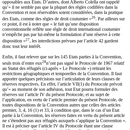
opposables aux Etats. D’autres, dont Alberto Colella ont rappelé
qu’« il ne semble pas que la plupart des règles codifiées dans la
Convention et non réservables soient considérées, dans la pratique
26
des Etats, comme des règles de droit coutumier »
. Par ailleurs sur
ce point, il est à noter que « le fait qu’une disposition
conventionnelle reflète une règle de droit international coutumier
n’empêche pas par lui-même la formulation d’une réserve à cette
27
disposition »
, les interdictions prévues par l’article 42 gardent
donc tout leur intérêt.
Enfin, il faut relever que sur les 145 Etats parties à la Convention,
28
seuls trois d’entre eux
n’ont pas signé le Protocole de 1967 relatif
au Statut des réfugiés (ci-après « Le Protocole ») retirant les
restrictions géographiques et temporelles de la Convention. Il faut
apporter quelques précisions sur l’articulation de leurs clauses de
réserves respectives. En effet, l’article VII(1) du Protocole prévoit
qu’« au moment de son adhésion, tout Etat pourra formuler des
réserves sur l’article IV du présent Protocole, et au sujet de
l’application, en vertu de l’article premier du présent Protocole, de
toutes dispositions de la Convention autres que celles des articles
premier, 3, 4, 16 (1) et 33, à condition que, dans le cas d’un Etat
partie à la Convention, les réserves faites en vertu du présent article
ne s’étendent pas aux réfugiés auxquels s’applique la Convention ».
Il est à préciser que l’article IV du Protocole étant une clause