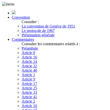
Convention
Consulter :
La convention de Genève de 1951
Le protocole de 1967
Présentation générale
Commentaires
Consulter les commentaires relatifs à :
Préambule
Article 8
Article 16
Article 24
Article 32
Article 40
Article 1
Article 9
Article 17
Article 25
Article 33
Article 41
Article 2
Article 10