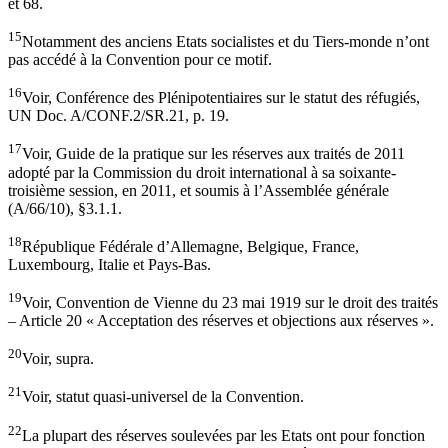
et 68.
15
Notamment des anciens Etats socialistes et du Tiers-monde n’ont
pas accédé à la Convention pour ce motif.
16
Voir, Conférence des Plénipotentiaires sur le statut des réfugiés,
UN Doc. A/CONF.2/SR.21, p. 19.
17
Voir, Guide de la pratique sur les réserves aux traités de 2011
adopté par la Commission du droit international à sa soixante-
troisième session, en 2011, et soumis à l’Assemblée générale
(A/66/10), §3.1.1.
18
République Fédérale d’Allemagne, Belgique, France,
Luxembourg, Italie et Pays-Bas.
19
Voir, Convention de Vienne du 23 mai 1919 sur le droit des traités
– Article 20 « Acceptation des réserves et objections aux réserves ».
20
Voir, supra.
21
Voir, statut quasi-universel de la Convention.
22
La plupart des réserves soulevées par les Etats ont pour fonction