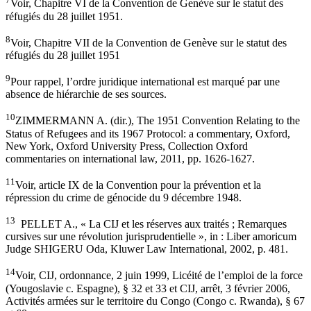
Voir, Chapitre VI de la Convention de Genève sur le statut des
réfugiés du 28 juillet 1951.
8
Voir, Chapitre VII de la Convention de Genève sur le statut des
réfugiés du 28 juillet 1951
9
Pour rappel, l’ordre juridique international est marqué par une
absence de hiérarchie de ses sources.
10
ZIMMERMANN A. (dir.), The 1951 Convention Relating to the
Status of Refugees and its 1967 Protocol: a commentary, Oxford,
New York, Oxford University Press, Collection Oxford
commentaries on international law, 2011, pp. 1626-1627.
11
Voir, article IX de la Convention pour la prévention et la
répression du crime de génocide du 9 décembre 1948.
13
PELLET A., « La CIJ et les réserves aux traités ; Remarques
cursives sur une révolution jurisprudentielle », in : Liber amoricum
Judge SHIGERU Oda, Kluwer Law International, 2002, p. 481.
14
Voir, CIJ, ordonnance, 2 juin 1999, Licéité de l’emploi de la force
(Yougoslavie c. Espagne), § 32 et 33 et CIJ, arrêt, 3 février 2006,
Activités armées sur le territoire du Congo (Congo c. Rwanda), § 67