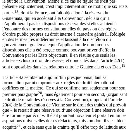
le but de la Convention. Même si ce cas de figure ne s’est pas
présenté explicitement, c’est implicitement sur ce motif que six Etats
18
parties
, dont la France, ont fait objection à la réserve du
Guatemala, qui en accédant à la Convention, déclara qu’il
n’appliquerait pas les dispositions réservables si elles allaient à
l’encontre des normes constitutionnelles du pays ou des règles
d’ordre public propres au droit interne à caractère général. Rédigée
en des termes très indéterminés et laissant à la discrétion du
gouvernement guatémaltèque l’application de nombreuses
dispositions elle a été perçue comme pouvant priver d’effet la
Convention par les Etats objecteurs. Il en résulte que seuls les
articles exclus du droit de réserve, et donc cités dans l’article 42(1)
19
sont opposables dans les relations entre le Guatemala et ces Etats
.
L’article 42 semblerait aujourd’hui presque banal, tant sa
formulation paraît emprunter aux règles de droit international
codifiées en la matière. Ce qui se confirme non seulement pour son
20
premier paragraphe
, mais également pour son second, (organisant
le droit de retrait des réserves à la Convention), rappelant l’article
20(4) de la Convention de Vienne sur le droit des traités qui prévoit
que « le retrait d’une réserve ou d’une objection à une réserve doit
être formulé par écrit ». Il était pourtant novateur et portait en lui les
aspirations universelles de ses rédacteurs, mission dont il s’est bien
21
acquitté
, et cela sans que la crainte qu’il offre trop de latitude aux