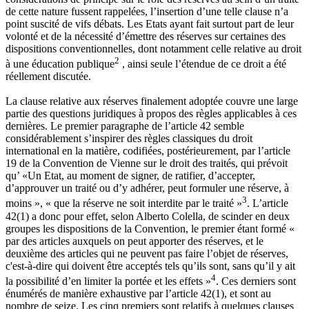
de cette nature fussent rappelées, l’insertion d’une telle clause n’a
point suscité de vifs débats. Les Etats ayant fait surtout part de leur
volonté et de la nécessité d’émettre des réserves sur certaines des
dispositions conventionnelles, dont notamment celle relative au droit
2
à une éducation publique
, ainsi seule l’étendue de ce droit a été
réellement discutée.
La clause relative aux réserves finalement adoptée couvre une large
partie des questions juridiques à propos des règles applicables à ces
dernières. Le premier paragraphe de l’article 42 semble
considérablement s’inspirer des règles classiques du droit
international en la matière, codifiées, postérieurement, par l’article
19 de la Convention de Vienne sur le droit des traités, qui prévoit
qu’ «Un Etat, au moment de signer, de ratifier, d’accepter,
d’approuver un traité ou d’y adhérer, peut formuler une réserve, à
3
moins », « que la réserve ne soit interdite par le traité »
. L’article
42(1) a donc pour effet, selon Alberto Colella, de scinder en deux
groupes les dispositions de la Convention, le premier étant formé «
par des articles auxquels on peut apporter des réserves, et le
deuxième des articles qui ne peuvent pas faire l’objet de réserves,
c'est-à-dire qui doivent être acceptés tels qu’ils sont, sans qu’il y ait
4
la possibilité d’en limiter la portée et les effets »
. Ces derniers sont
énumérés de manière exhaustive par l’article 42(1), et sont au
nombre de seize. Les cinq premiers sont relatifs à quelques clauses