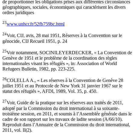
de proportionner les obligations prises aux différentes circonstances
géographiques, sociales, économiques qui caractérisent les divers
ordres juridiques
23
www.unhcr.fr/52fb759bc.html
24
Voir, CIJ, avis, 28 mai 1951, Réserves à la Convention sur le
génocide, CIJ Recueil 1951, p. 24
25
Voir notamment, SOCINILEYERDECKER, « La Convention de
Genève de 1951 et le problème de la coordination des règles
internationales visant les réfugiés », in: Association of World
Refugees Bulletin, 1982, pp. 223-225.
26
COLELLA A., « Les réserves à la Convention de Genève 28
juillet 1951 et au Protocole de New York 31 janvier 1967 sur le
statut des réfugiés », AFDI, 1989, Vol. 35, p. 450.
27
Voir, Guide de la pratique sur les réserves aux traités de 2011,
adopté par la Commission du droit international à sa soixante-
troisième session, en 2011, et soumis à l’Assemblée générale dans le
cadre de son rapport sur les travaux de ladite session (A/66/10).
Reproduit dans l’Annuaire de la Commission du droit international,
2011, vol. II(2).