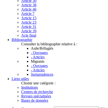
Article 30
Article 38
Article 46
Article 7
Article 15
Article 23
Article 31
Article 39
Acte final
Bibliographie
Consulter la bibliographie relative à :
Asile/Réfugiés
- Ouvrages
- Articles
Migrants
- Ouvrages
- Articles
Jurisprudences
Liens utiles
Choisir une catégorie :
Institutions
Centres de recherche
Revues spécialisées
Bases de données