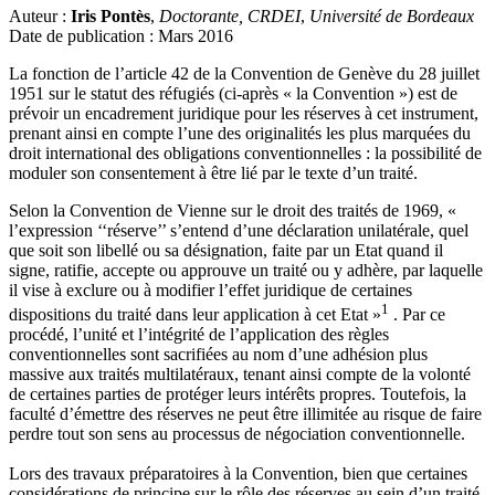
Auteur :
Iris Pontès
,
Doctorante, CRDEI
,
Université de Bordeaux
Date de publication : Mars 2016
La fonction de l’article 42 de la Convention de Genève du 28 juillet
1951 sur le statut des réfugiés (ci-après « la Convention ») est de
prévoir un encadrement juridique pour les réserves à cet instrument,
prenant ainsi en compte l’une des originalités les plus marquées du
droit international des obligations conventionnelles : la possibilité de
moduler son consentement à être lié par le texte d’un traité.
Selon la Convention de Vienne sur le droit des traités de 1969, «
l’expression ‘‘réserve’’ s’entend d’une déclaration unilatérale, quel
que soit son libellé ou sa désignation, faite par un Etat quand il
signe, ratifie, accepte ou approuve un traité ou y adhère, par laquelle
il vise à exclure ou à modifier l’effet juridique de certaines
1
dispositions du traité dans leur application à cet Etat »
. Par ce
procédé, l’unité et l’intégrité de l’application des règles
conventionnelles sont sacrifiées au nom d’une adhésion plus
massive aux traités multilatéraux, tenant ainsi compte de la volonté
de certaines parties de protéger leurs intérêts propres. Toutefois, la
faculté d’émettre des réserves ne peut être illimitée au risque de faire
perdre tout son sens au processus de négociation conventionnelle.
Lors des travaux préparatoires à la Convention, bien que certaines
considérations de principe sur le rôle des réserves au sein d’un traité