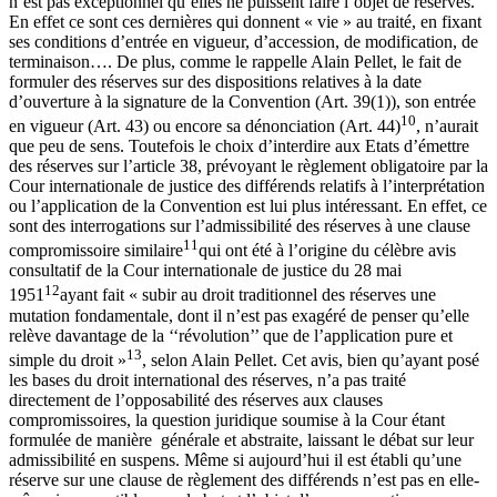
n’est pas exceptionnel qu’elles ne puissent faire l’objet de réserves.
En effet ce sont ces dernières qui donnent « vie » au traité, en fixant
ses conditions d’entrée en vigueur, d’accession, de modification, de
terminaison…. De plus, comme le rappelle Alain Pellet, le fait de
formuler des réserves sur des dispositions relatives à la date
d’ouverture à la signature de la Convention (Art. 39(1)), son entrée
10
en vigueur (Art. 43) ou encore sa dénonciation (Art. 44)
, n’aurait
que peu de sens. Toutefois le choix d’interdire aux Etats d’émettre
des réserves sur l’article 38, prévoyant le règlement obligatoire par la
Cour internationale de justice des différends relatifs à l’interprétation
ou l’application de la Convention est lui plus intéressant. En effet, ce
sont des interrogations sur l’admissibilité des réserves à une clause
11
compromissoire similaire
qui ont été à l’origine du célèbre avis
consultatif de la Cour internationale de justice du 28 mai
12
1951
ayant fait « subir au droit traditionnel des réserves une
mutation fondamentale, dont il n’est pas exagéré de penser qu’elle
relève davantage de la ‘‘révolution’’ que de l’application pure et
13
simple du droit »
, selon Alain Pellet. Cet avis, bien qu’ayant posé
les bases du droit international des réserves, n’a pas traité
directement de l’opposabilité des réserves aux clauses
compromissoires, la question juridique soumise à la Cour étant
formulée de manière générale et abstraite, laissant le débat sur leur
admissibilité en suspens. Même si aujourd’hui il est établi qu’une
réserve sur une clause de règlement des différends n’est pas en elle-