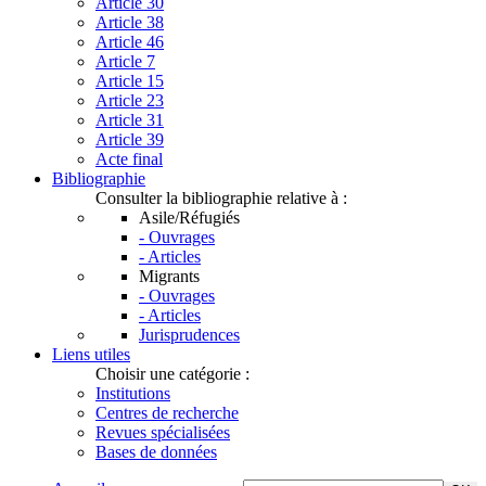
Article 30
Article 38
Article 46
Article 7
Article 15
Article 23
Article 31
Article 39
Acte final
Bibliographie
Consulter la bibliographie relative à :
Asile/Réfugiés
- Ouvrages
- Articles
Migrants
- Ouvrages
- Articles
Jurisprudences
Liens utiles
Choisir une catégorie :
Institutions
Centres de recherche
Revues spécialisées
Bases de données