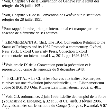
Voir, Chapitre VI de la Convention de Genève sur le statut des
réfugiés du 28 juillet 1951.
8
Voir, Chapitre VII de la Convention de Genève sur le statut des
réfugiés du 28 juillet 1951
9
Pour rappel, l’ordre juridique international est marqué par une
absence de hiérarchie de ses sources.
10
ZIMMERMANN A. (dir.), The 1951 Convention Relating to the
Status of Refugees and its 1967 Protocol: a commentary, Oxford,
New York, Oxford University Press, Collection Oxford
commentaries on international law, 2011, pp. 1626-1627.
11
Voir, article IX de la Convention pour la prévention et la
répression du crime de génocide du 9 décembre 1948.
13
PELLET A., « La CIJ et les réserves aux traités ; Remarques
cursives sur une révolution jurisprudentielle », in : Liber amoricum
Judge SHIGERU Oda, Kluwer Law International, 2002, p. 481.
14
Voir, CIJ, ordonnance, 2 juin 1999, Licéité de l’emploi de la force
(Yougoslavie c. Espagne), § 32 et 33 et CIJ, arrêt, 3 février 2006,
Activités armées sur le territoire du Congo (Congo c. Rwanda), § 67