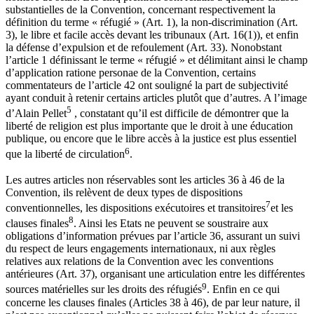
substantielles de la Convention, concernant respectivement la
définition du terme « réfugié » (Art. 1), la non-discrimination (Art.
3), le libre et facile accès devant les tribunaux (Art. 16(1)), et enfin
la défense d’expulsion et de refoulement (Art. 33). Nonobstant
l’article 1 définissant le terme « réfugié » et délimitant ainsi le champ
d’application ratione personae de la Convention, certains
commentateurs de l’article 42 ont souligné la part de subjectivité
ayant conduit à retenir certains articles plutôt que d’autres. A l’image
5
d’Alain Pellet
, constatant qu’il est difficile de démontrer que la
liberté de religion est plus importante que le droit à une éducation
publique, ou encore que le libre accès à la justice est plus essentiel
6
que la liberté de circulation
.
Les autres articles non réservables sont les articles 36 à 46 de la
Convention, ils relèvent de deux types de dispositions
7
conventionnelles, les dispositions exécutoires et transitoires
et les
8
clauses finales
. Ainsi les Etats ne peuvent se soustraire aux
obligations d’information prévues par l’article 36, assurant un suivi
du respect de leurs engagements internationaux, ni aux règles
relatives aux relations de la Convention avec les conventions
antérieures (Art. 37), organisant une articulation entre les différentes
9
sources matérielles sur les droits des réfugiés
. Enfin en ce qui
concerne les clauses finales (Articles 38 à 46), de par leur nature, il