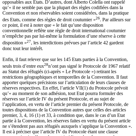
opposables aux Etats. D’autres, dont Alberto Colella ont rappelé
qu’« il ne semble pas que la plupart des règles codifiées dans la
Convention et non réservables soient considérées, dans la pratique
26
des Etats, comme des règles de droit coutumier »
. Par ailleurs sur
ce point, il est à noter que « le fait qu’une disposition
conventionnelle reflète une règle de droit international coutumier
n’empêche pas par lui-même la formulation d’une réserve à cette
27
disposition »
, les interdictions prévues par l’article 42 gardent
donc tout leur intérêt.
Enfin, il faut relever que sur les 145 Etats parties à la Convention,
28
seuls trois d’entre eux
n’ont pas signé le Protocole de 1967 relatif
au Statut des réfugiés (ci-après « Le Protocole ») retirant les
restrictions géographiques et temporelles de la Convention. Il faut
apporter quelques précisions sur l’articulation de leurs clauses de
réserves respectives. En effet, l’article VII(1) du Protocole prévoit
qu’« au moment de son adhésion, tout Etat pourra formuler des
réserves sur l’article IV du présent Protocole, et au sujet de
l’application, en vertu de l’article premier du présent Protocole, de
toutes dispositions de la Convention autres que celles des articles
premier, 3, 4, 16 (1) et 33, à condition que, dans le cas d’un Etat
partie à la Convention, les réserves faites en vertu du présent article
ne s’étendent pas aux réfugiés auxquels s’applique la Convention ».
Il est à préciser que l’article IV du Protocole étant une clause