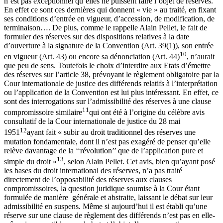
n’est pas exceptionnel qu’elles ne puissent faire l’objet de réserves.
En effet ce sont ces dernières qui donnent « vie » au traité, en fixant
ses conditions d’entrée en vigueur, d’accession, de modification, de
terminaison…. De plus, comme le rappelle Alain Pellet, le fait de
formuler des réserves sur des dispositions relatives à la date
d’ouverture à la signature de la Convention (Art. 39(1)), son entrée
10
en vigueur (Art. 43) ou encore sa dénonciation (Art. 44)
, n’aurait
que peu de sens. Toutefois le choix d’interdire aux Etats d’émettre
des réserves sur l’article 38, prévoyant le règlement obligatoire par la
Cour internationale de justice des différends relatifs à l’interprétation
ou l’application de la Convention est lui plus intéressant. En effet, ce
sont des interrogations sur l’admissibilité des réserves à une clause
11
compromissoire similaire
qui ont été à l’origine du célèbre avis
consultatif de la Cour internationale de justice du 28 mai
12
1951
ayant fait « subir au droit traditionnel des réserves une
mutation fondamentale, dont il n’est pas exagéré de penser qu’elle
relève davantage de la ‘‘révolution’’ que de l’application pure et
13
simple du droit »
, selon Alain Pellet. Cet avis, bien qu’ayant posé
les bases du droit international des réserves, n’a pas traité
directement de l’opposabilité des réserves aux clauses
compromissoires, la question juridique soumise à la Cour étant
formulée de manière générale et abstraite, laissant le débat sur leur
admissibilité en suspens. Même si aujourd’hui il est établi qu’une
réserve sur une clause de règlement des différends n’est pas en elle-