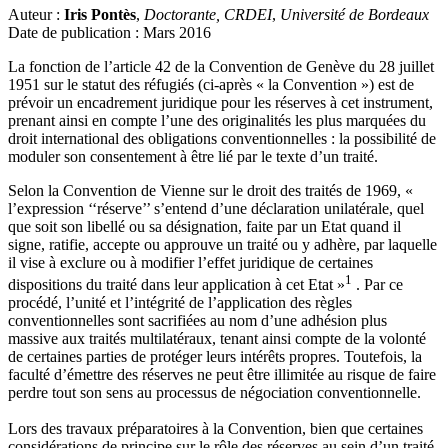
Auteur :
Iris Pontès
,
Doctorante, CRDEI
,
Université de Bordeaux
Date de publication : Mars 2016
La fonction de l’article 42 de la Convention de Genève du 28 juillet
1951 sur le statut des réfugiés (ci-après « la Convention ») est de
prévoir un encadrement juridique pour les réserves à cet instrument,
prenant ainsi en compte l’une des originalités les plus marquées du
droit international des obligations conventionnelles : la possibilité de
moduler son consentement à être lié par le texte d’un traité.
Selon la Convention de Vienne sur le droit des traités de 1969, «
l’expression ‘‘réserve’’ s’entend d’une déclaration unilatérale, quel
que soit son libellé ou sa désignation, faite par un Etat quand il
signe, ratifie, accepte ou approuve un traité ou y adhère, par laquelle
il vise à exclure ou à modifier l’effet juridique de certaines
1
dispositions du traité dans leur application à cet Etat »
. Par ce
procédé, l’unité et l’intégrité de l’application des règles
conventionnelles sont sacrifiées au nom d’une adhésion plus
massive aux traités multilatéraux, tenant ainsi compte de la volonté
de certaines parties de protéger leurs intérêts propres. Toutefois, la
faculté d’émettre des réserves ne peut être illimitée au risque de faire
perdre tout son sens au processus de négociation conventionnelle.
Lors des travaux préparatoires à la Convention, bien que certaines
considérations de principe sur le rôle des réserves au sein d’un traité