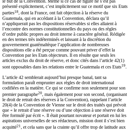
le but de la Convention. Même si ce cas de figure ne s’est pas
présenté explicitement, c’est implicitement sur ce motif que six Etats
18
parties
, dont la France, ont fait objection à la réserve du
Guatemala, qui en accédant à la Convention, déclara qu’il
n’appliquerait pas les dispositions réservables si elles allaient à
l’encontre des normes constitutionnelles du pays ou des règles
d’ordre public propres au droit interne à caractère général. Rédigée
en des termes très indéterminés et laissant à la discrétion du
gouvernement guatémaltèque l’application de nombreuses
dispositions elle a été perçue comme pouvant priver d’effet la
Convention par les Etats objecteurs. Il en résulte que seuls les
articles exclus du droit de réserve, et donc cités dans l’article 42(1)
19
sont opposables dans les relations entre le Guatemala et ces Etats
.
L’article 42 semblerait aujourd’hui presque banal, tant sa
formulation paraît emprunter aux règles de droit international
codifiées en la matière. Ce qui se confirme non seulement pour son
20
premier paragraphe
, mais également pour son second, (organisant
le droit de retrait des réserves à la Convention), rappelant l’article
20(4) de la Convention de Vienne sur le droit des traités qui prévoit
que « le retrait d’une réserve ou d’une objection à une réserve doit
être formulé par écrit ». Il était pourtant novateur et portait en lui les
aspirations universelles de ses rédacteurs, mission dont il s’est bien
21
acquitté
, et cela sans que la crainte qu’il offre trop de latitude aux