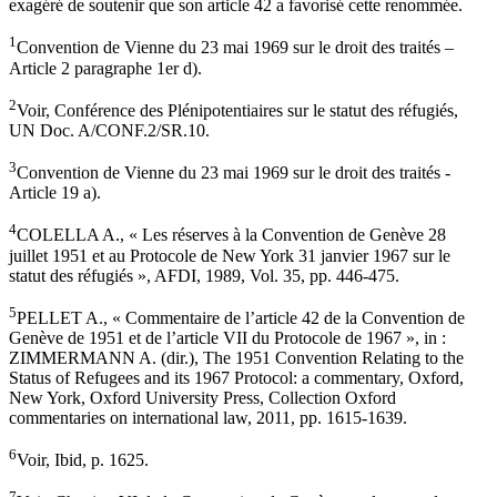
exagéré de soutenir que son article 42 a favorisé cette renommée.
1
Convention de Vienne du 23 mai 1969 sur le droit des traités –
Article 2 paragraphe 1er d).
2
Voir, Conférence des Plénipotentiaires sur le statut des réfugiés,
UN Doc. A/CONF.2/SR.10.
3
Convention de Vienne du 23 mai 1969 sur le droit des traités -
Article 19 a).
4
COLELLA A., « Les réserves à la Convention de Genève 28
juillet 1951 et au Protocole de New York 31 janvier 1967 sur le
statut des réfugiés », AFDI, 1989, Vol. 35, pp. 446-475.
5
PELLET A., « Commentaire de l’article 42 de la Convention de
Genève de 1951 et de l’article VII du Protocole de 1967 », in :
ZIMMERMANN A. (dir.), The 1951 Convention Relating to the
Status of Refugees and its 1967 Protocol: a commentary, Oxford,
New York, Oxford University Press, Collection Oxford
commentaries on international law, 2011, pp. 1615-1639.
6
Voir, Ibid, p. 1625.
7