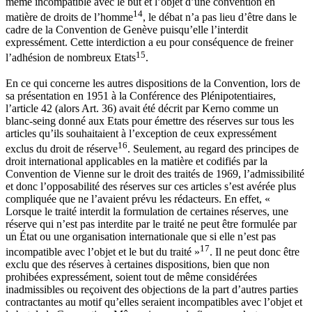
même incompatible avec le but et l’objet d’une convention en
14
matière de droits de l’homme
, le débat n’a pas lieu d’être dans le
cadre de la Convention de Genève puisqu’elle l’interdit
expressément. Cette interdiction a eu pour conséquence de freiner
15
l’adhésion de nombreux Etats
.
En ce qui concerne les autres dispositions de la Convention, lors de
sa présentation en 1951 à la Conférence des Plénipotentiaires,
l’article 42 (alors Art. 36) avait été décrit par Kerno comme un
blanc-seing donné aux Etats pour émettre des réserves sur tous les
articles qu’ils souhaitaient à l’exception de ceux expressément
16
exclus du droit de réserve
. Seulement, au regard des principes de
droit international applicables en la matière et codifiés par la
Convention de Vienne sur le droit des traités de 1969, l’admissibilité
et donc l’opposabilité des réserves sur ces articles s’est avérée plus
compliquée que ne l’avaient prévu les rédacteurs. En effet, «
Lorsque le traité interdit la formulation de certaines réserves, une
réserve qui n’est pas interdite par le traité ne peut être formulée par
un État ou une organisation internationale que si elle n’est pas
17
incompatible avec l’objet et le but du traité »
. Il ne peut donc être
exclu que des réserves à certaines dispositions, bien que non
prohibées expressément, soient tout de même considérées
inadmissibles ou reçoivent des objections de la part d’autres parties
contractantes au motif qu’elles seraient incompatibles avec l’objet et