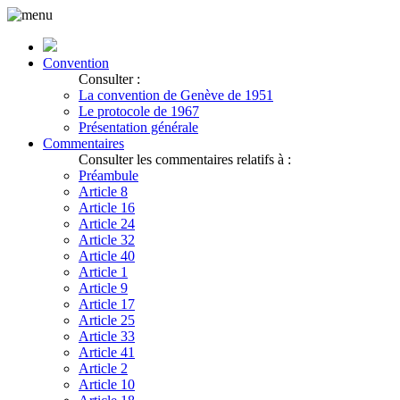
Convention
Consulter :
La convention de Genève de 1951
Le protocole de 1967
Présentation générale
Commentaires
Consulter les commentaires relatifs à :
Préambule
Article 8
Article 16
Article 24
Article 32
Article 40
Article 1
Article 9
Article 17
Article 25
Article 33
Article 41
Article 2
Article 10