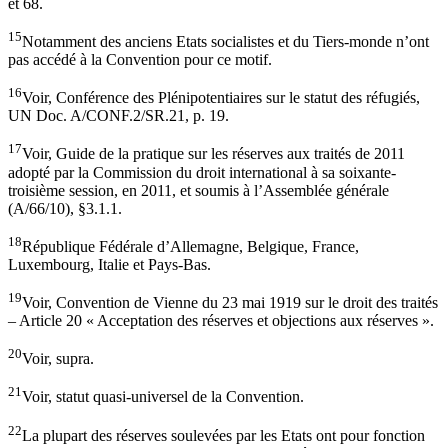
et 68.
15
Notamment des anciens Etats socialistes et du Tiers-monde n’ont
pas accédé à la Convention pour ce motif.
16
Voir, Conférence des Plénipotentiaires sur le statut des réfugiés,
UN Doc. A/CONF.2/SR.21, p. 19.
17
Voir, Guide de la pratique sur les réserves aux traités de 2011
adopté par la Commission du droit international à sa soixante-
troisième session, en 2011, et soumis à l’Assemblée générale
(A/66/10), §3.1.1.
18
République Fédérale d’Allemagne, Belgique, France,
Luxembourg, Italie et Pays-Bas.
19
Voir, Convention de Vienne du 23 mai 1919 sur le droit des traités
– Article 20 « Acceptation des réserves et objections aux réserves ».
20
Voir, supra.
21
Voir, statut quasi-universel de la Convention.
22
La plupart des réserves soulevées par les Etats ont pour fonction