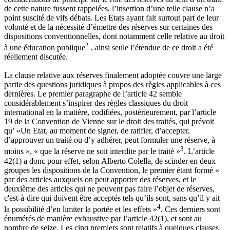
de cette nature fussent rappelées, l’insertion d’une telle clause n’a
point suscité de vifs débats. Les Etats ayant fait surtout part de leur
volonté et de la nécessité d’émettre des réserves sur certaines des
dispositions conventionnelles, dont notamment celle relative au droit
2
à une éducation publique
, ainsi seule l’étendue de ce droit a été
réellement discutée.
La clause relative aux réserves finalement adoptée couvre une large
partie des questions juridiques à propos des règles applicables à ces
dernières. Le premier paragraphe de l’article 42 semble
considérablement s’inspirer des règles classiques du droit
international en la matière, codifiées, postérieurement, par l’article
19 de la Convention de Vienne sur le droit des traités, qui prévoit
qu’ «Un Etat, au moment de signer, de ratifier, d’accepter,
d’approuver un traité ou d’y adhérer, peut formuler une réserve, à
3
moins », « que la réserve ne soit interdite par le traité »
. L’article
42(1) a donc pour effet, selon Alberto Colella, de scinder en deux
groupes les dispositions de la Convention, le premier étant formé «
par des articles auxquels on peut apporter des réserves, et le
deuxième des articles qui ne peuvent pas faire l’objet de réserves,
c'est-à-dire qui doivent être acceptés tels qu’ils sont, sans qu’il y ait
4
la possibilité d’en limiter la portée et les effets »
. Ces derniers sont
énumérés de manière exhaustive par l’article 42(1), et sont au
nombre de seize. Les cinq premiers sont relatifs à quelques clauses