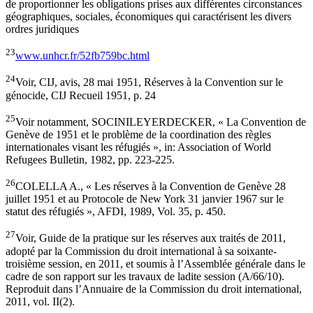
de proportionner les obligations prises aux différentes circonstances
géographiques, sociales, économiques qui caractérisent les divers
ordres juridiques
23
www.unhcr.fr/52fb759bc.html
24
Voir, CIJ, avis, 28 mai 1951, Réserves à la Convention sur le
génocide, CIJ Recueil 1951, p. 24
25
Voir notamment, SOCINILEYERDECKER, « La Convention de
Genève de 1951 et le problème de la coordination des règles
internationales visant les réfugiés », in: Association of World
Refugees Bulletin, 1982, pp. 223-225.
26
COLELLA A., « Les réserves à la Convention de Genève 28
juillet 1951 et au Protocole de New York 31 janvier 1967 sur le
statut des réfugiés », AFDI, 1989, Vol. 35, p. 450.
27
Voir, Guide de la pratique sur les réserves aux traités de 2011,
adopté par la Commission du droit international à sa soixante-
troisième session, en 2011, et soumis à l’Assemblée générale dans le
cadre de son rapport sur les travaux de ladite session (A/66/10).
Reproduit dans l’Annuaire de la Commission du droit international,
2011, vol. II(2).