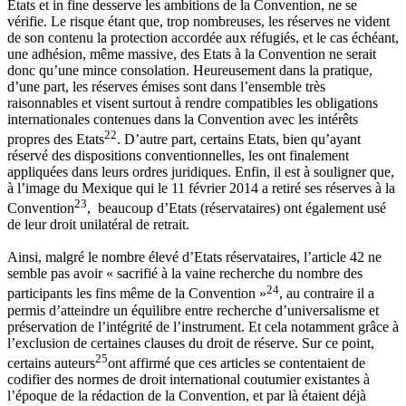
Etats et in fine desserve les ambitions de la Convention, ne se
vérifie. Le risque étant que, trop nombreuses, les réserves ne vident
de son contenu la protection accordée aux réfugiés, et le cas échéant,
une adhésion, même massive, des Etats à la Convention ne serait
donc qu’une mince consolation. Heureusement dans la pratique,
d’une part, les réserves émises sont dans l’ensemble très
raisonnables et visent surtout à rendre compatibles les obligations
internationales contenues dans la Convention avec les intérêts
22
propres des Etats
. D’autre part, certains Etats, bien qu’ayant
réservé des dispositions conventionnelles, les ont finalement
appliquées dans leurs ordres juridiques. Enfin, il est à souligner que,
à l’image du Mexique qui le 11 février 2014 a retiré ses réserves à la
23
Convention
, beaucoup d’Etats (réservataires) ont également usé
de leur droit unilatéral de retrait.
Ainsi, malgré le nombre élevé d’Etats réservataires, l’article 42 ne
semble pas avoir « sacrifié à la vaine recherche du nombre des
24
participants les fins même de la Convention »
, au contraire il a
permis d’atteindre un équilibre entre recherche d’universalisme et
préservation de l’intégrité de l’instrument. Et cela notamment grâce à
l’exclusion de certaines clauses du droit de réserve. Sur ce point,
25
certains auteurs
ont affirmé que ces articles se contentaient de
codifier des normes de droit international coutumier existantes à
l’époque de la rédaction de la Convention, et par là étaient déjà