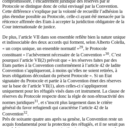
compromissoire, l’encadrement juridique des réserves par le
Protocole se distingue donc de celui envisagé par la Convention.
Cette différence s’explique par la volonté de recueillir l’adhésion la
plus étendue possible au Protocole, celle-ci ayant été menacée par la
réticence affirmée des Etats à accepter la juridiction obligatoire de la
Cour internationale de justice.
De plus, l’article VII dans son ensemble reflète bien la nature unique
et indissociable des deux accords qui forment, selon Alberto Colella,
29
« un corps unique, un ensemble normatif »
, le Protocole
30
constituant « l’achèvement nécessaire de la Convention »
. C’est
pourquoi l’article VII(2) prévoit que « les réserves faites par des
Etats parties à la Convention conformément à l’article 42 de ladite
Convention s’appliqueront, à moins qu’elles ne soient retirées, à
leurs obligations découlant du présent Protocole ». Si un Etat
signataire du Protocole et partie à la Convention émet des réserves
sur la base de l’article VII(1), alors celles-ci s’appliqueront
uniquement pour les réfugiés visés dans cet instrument. La clause de
réserves du Protocole respecte donc la règle de non-rétroactivité des
31
normes juridiques
, et s’inscrit plus largement dans le critère
général du favor refugiendi qui caractérise l’article 42 de la
32
Convention
.
Près de soixante quatre ans après sa genèse, la Convention reste un
acquis fondamental pour la protection des réfugiés, et il ne serait pas