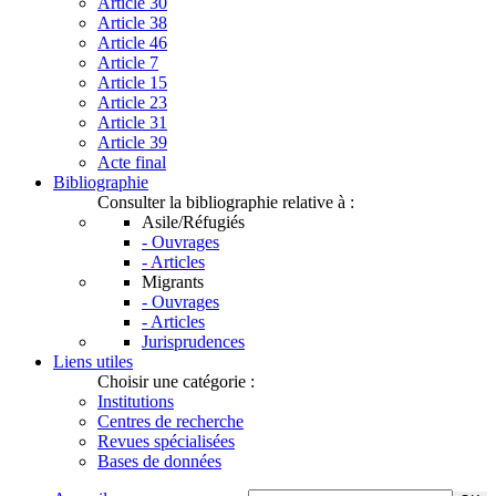
Article 30
Article 38
Article 46
Article 7
Article 15
Article 23
Article 31
Article 39
Acte final
Bibliographie
Consulter la bibliographie relative à :
Asile/Réfugiés
- Ouvrages
- Articles
Migrants
- Ouvrages
- Articles
Jurisprudences
Liens utiles
Choisir une catégorie :
Institutions
Centres de recherche
Revues spécialisées
Bases de données