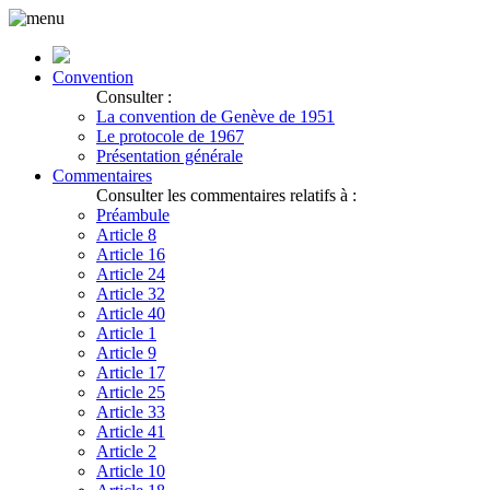
Convention
Consulter :
La convention de Genève de 1951
Le protocole de 1967
Présentation générale
Commentaires
Consulter les commentaires relatifs à :
Préambule
Article 8
Article 16
Article 24
Article 32
Article 40
Article 1
Article 9
Article 17
Article 25
Article 33
Article 41
Article 2
Article 10