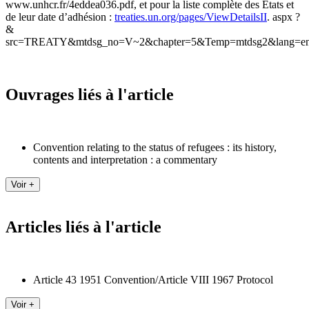
www.unhcr.fr/4eddea036.pdf, et pour la liste complète des États et
de leur date d’adhésion :
treaties.un.org/pages/ViewDetailsII
. aspx ?
&
src=TREATY&mtdsg_no=V~2&chapter=5&Temp=mtdsg2&lang=en
Ouvrages liés à l'article
Convention relating to the status of refugees : its history,
contents and interpretation : a commentary
Articles liés à l'article
Article 43 1951 Convention/Article VIII 1967 Protocol