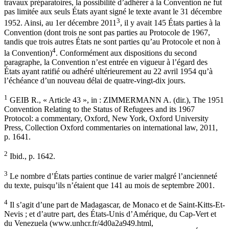
travaux préparatoires, la possibilité d’adhérer à la Convention ne fut
pas limitée aux seuls États ayant signé le texte avant le 31 décembre
3
1952. Ainsi, au 1er décembre 2011
, il y avait 145 États parties à la
Convention (dont trois ne sont pas parties au Protocole de 1967,
tandis que trois autres États ne sont parties qu’au Protocole et non à
4
la Convention)
. Conformément aux dispositions du second
paragraphe, la Convention n’est entrée en vigueur à l’égard des
États ayant ratifié ou adhéré ultérieurement au 22 avril 1954 qu’à
l’échéance d’un nouveau délai de quatre-vingt-dix jours.
1
GEIΒ R., « Article 43 », in : ZIMMERMANN A. (dir.), The 1951
Convention Relating to the Status of Refugees and its 1967
Protocol: a commentary, Oxford, New York, Oxford University
Press, Collection Oxford commentaries on international law, 2011,
p. 1641.
2
Ibid., p. 1642.
3
Le nombre d’États parties continue de varier malgré l’ancienneté
du texte, puisqu’ils n’étaient que 141 au mois de septembre 2001.
4
Il s’agit d’une part de Madagascar, de Monaco et de Saint-Kitts-Et-
Nevis ; et d’autre part, des États-Unis d’Amérique, du Cap-Vert et
du Venezuela (www.unhcr.fr/4d0a2a949.html,