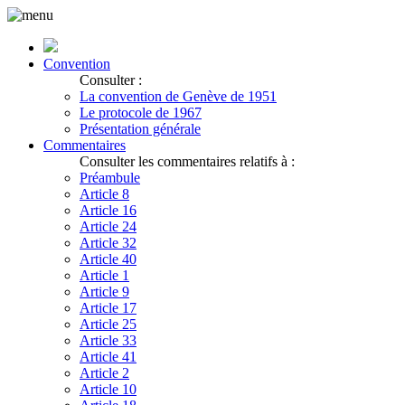
Convention
Consulter :
La convention de Genève de 1951
Le protocole de 1967
Présentation générale
Commentaires
Consulter les commentaires relatifs à :
Préambule
Article 8
Article 16
Article 24
Article 32
Article 40
Article 1
Article 9
Article 17
Article 25
Article 33
Article 41
Article 2
Article 10