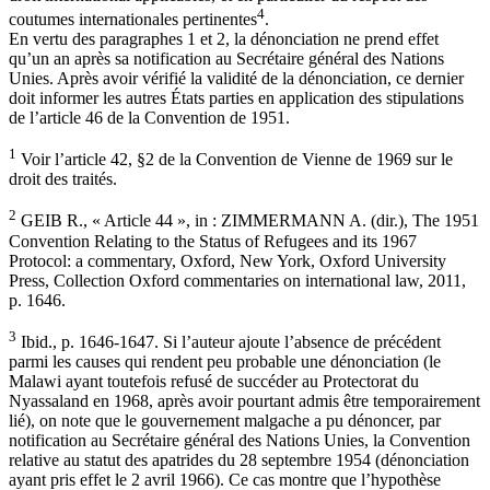
4
coutumes internationales pertinentes
.
En vertu des paragraphes 1 et 2, la dénonciation ne prend effet
qu’un an après sa notification au Secrétaire général des Nations
Unies. Après avoir vérifié la validité de la dénonciation, ce dernier
doit informer les autres États parties en application des stipulations
de l’article 46 de la Convention de 1951.
1
Voir l’article 42, §2 de la Convention de Vienne de 1969 sur le
droit des traités.
2
GEIB R., « Article 44 », in : ZIMMERMANN A. (dir.), The 1951
Convention Relating to the Status of Refugees and its 1967
Protocol: a commentary, Oxford, New York, Oxford University
Press, Collection Oxford commentaries on international law, 2011,
p. 1646.
3
Ibid., p. 1646-1647. Si l’auteur ajoute l’absence de précédent
parmi les causes qui rendent peu probable une dénonciation (le
Malawi ayant toutefois refusé de succéder au Protectorat du
Nyassaland en 1968, après avoir pourtant admis être temporairement
lié), on note que le gouvernement malgache a pu dénoncer, par
notification au Secrétaire général des Nations Unies, la Convention
relative au statut des apatrides du 28 septembre 1954 (dénonciation
ayant pris effet le 2 avril 1966). Ce cas montre que l’hypothèse