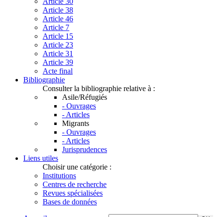
Article 30
Article 38
Article 46
Article 7
Article 15
Article 23
Article 31
Article 39
Acte final
Bibliographie
Consulter la bibliographie relative à :
Asile/Réfugiés
- Ouvrages
- Articles
Migrants
- Ouvrages
- Articles
Jurisprudences
Liens utiles
Choisir une catégorie :
Institutions
Centres de recherche
Revues spécialisées
Bases de données