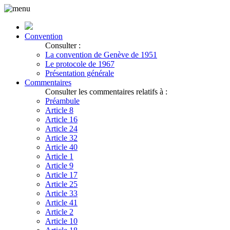
Convention
Consulter :
La convention de Genève de 1951
Le protocole de 1967
Présentation générale
Commentaires
Consulter les commentaires relatifs à :
Préambule
Article 8
Article 16
Article 24
Article 32
Article 40
Article 1
Article 9
Article 17
Article 25
Article 33
Article 41
Article 2
Article 10