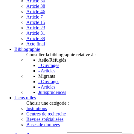
Article 30
Article 38
Article 46
Article 7
Article 15
Article 23
Article 31
Article 39
Acte final
Bibliographie
Consulter la bibliographie relative à :
Asile/Réfugiés
- Ouvrages
- Articles
Migrants
- Ouvrages
- Articles
Jurisprudences
Liens utiles
Choisir une catégorie :
Institutions
Centres de recherche
Revues spécialisées
Bases de données