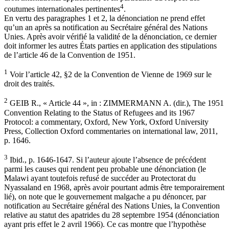
4
coutumes internationales pertinentes
.
En vertu des paragraphes 1 et 2, la dénonciation ne prend effet
qu’un an après sa notification au Secrétaire général des Nations
Unies. Après avoir vérifié la validité de la dénonciation, ce dernier
doit informer les autres États parties en application des stipulations
de l’article 46 de la Convention de 1951.
1
Voir l’article 42, §2 de la Convention de Vienne de 1969 sur le
droit des traités.
2
GEIB R., « Article 44 », in : ZIMMERMANN A. (dir.), The 1951
Convention Relating to the Status of Refugees and its 1967
Protocol: a commentary, Oxford, New York, Oxford University
Press, Collection Oxford commentaries on international law, 2011,
p. 1646.
3
Ibid., p. 1646-1647. Si l’auteur ajoute l’absence de précédent
parmi les causes qui rendent peu probable une dénonciation (le
Malawi ayant toutefois refusé de succéder au Protectorat du
Nyassaland en 1968, après avoir pourtant admis être temporairement
lié), on note que le gouvernement malgache a pu dénoncer, par
notification au Secrétaire général des Nations Unies, la Convention
relative au statut des apatrides du 28 septembre 1954 (dénonciation
ayant pris effet le 2 avril 1966). Ce cas montre que l’hypothèse